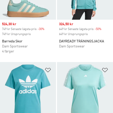
Sale price
524,30 kr
Sale price
324,50 kr
749 kr Senaste lägsta pris
-30%
Discount
649 kr Senaste lägsta pris
-50%
Discoun
749 kr Ursprungspris
649 kr Ursprungspris
Barreda Skor
DAYREADY TRÄNINGSJACKA
Dam Sportswear
Dam Sportswear
4 färger
Lägg till på önskelistan
Lä