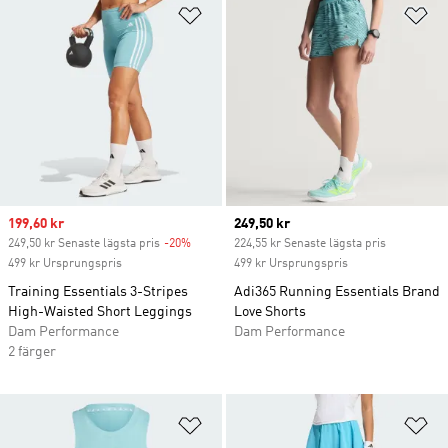
Lägg till på önskelistan
Lä
Sale price
199,60 kr
Current price
249,50 kr
249,50 kr Senaste lägsta pris
-20%
Discount
224,55 kr Senaste lägsta pris
499 kr Ursprungspris
499 kr Ursprungspris
Training Essentials 3-Stripes
Adi365 Running Essentials Brand
High-Waisted Short Leggings
Love Shorts
Dam Performance
Dam Performance
2 färger
Lägg till på önskelistan
Lä