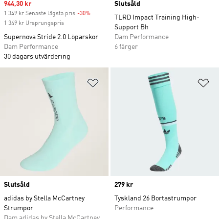
Sale price
944,30 kr
Slutsåld
1 349 kr Senaste lägsta pris
-30%
Discount
TLRD Impact Training High-
1 349 kr Ursprungspris
Support Bh
Supernova Stride 2.0 Löparskor
Dam Performance
Dam Performance
6 färger
30 dagars utvärdering
Lägg till på önskelistan
Lä
Slutsåld
Price
279 kr
adidas by Stella McCartney
Tyskland 26 Bortastrumpor
Strumpor
Performance
Dam adidas by Stella McCartney