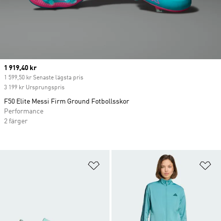
Current price
1 919,40 kr
1 599,50 kr Senaste lägsta pris
3 199 kr Ursprungspris
F50 Elite Messi Firm Ground Fotbollsskor
Performance
2 färger
Lägg till på önskelistan
Lä