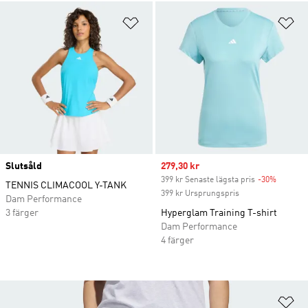
Lägg till på önskelistan
Lä
Slutsåld
Sale price
279,30 kr
399 kr Senaste lägsta pris
-30%
Discoun
TENNIS CLIMACOOL Y-TANK
399 kr Ursprungspris
Dam Performance
3 färger
Hyperglam Training T-shirt
Dam Performance
4 färger
Lä