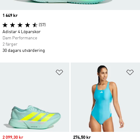
Price
1 649 kr
(57)
Adistar 4 Löparskor
Dam Performance
2 färger
30 dagars utvärdering
Lägg till på önskelistan
Lä
Sale price
2 099,30 kr
Current price
274,50 kr