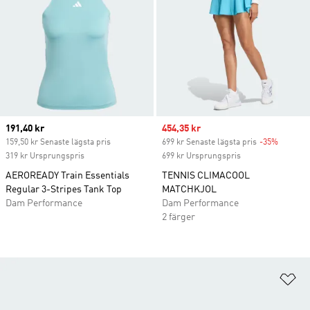
Current price
191,40 kr
Sale price
454,35 kr
159,50 kr Senaste lägsta pris
699 kr Senaste lägsta pris
-35%
Discoun
319 kr Ursprungspris
699 kr Ursprungspris
AEROREADY Train Essentials
TENNIS CLIMACOOL
Regular 3-Stripes Tank Top
MATCHKJOL
Dam Performance
Dam Performance
2 färger
Lä