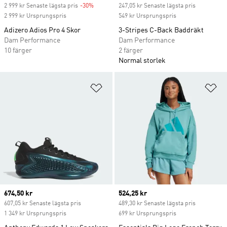
2 999 kr Senaste lägsta pris
-30%
Discount
247,05 kr Senaste lägsta pris
2 999 kr Ursprungspris
549 kr Ursprungspris
Adizero Adios Pro 4 Skor
3-Stripes C-Back Baddräkt
Dam Performance
Dam Performance
10 färger
2 färger
Normal storlek
Lägg till på önskelistan
Lä
Current price
674,50 kr
Current price
524,25 kr
607,05 kr Senaste lägsta pris
489,30 kr Senaste lägsta pris
1 349 kr Ursprungspris
699 kr Ursprungspris