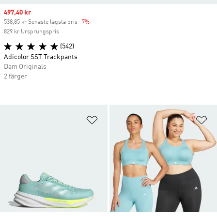
Sale price
497,40 kr
538,85 kr Senaste lägsta pris
-7%
Discount
829 kr Ursprungspris
(542)
Adicolor SST Trackpants
Dam Originals
2 färger
Lägg till på önskelistan
Lä