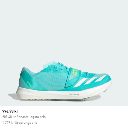
Current price
996,93 kr
909,48 kr Senaste lägsta pris
1 749 kr Ursprungspris