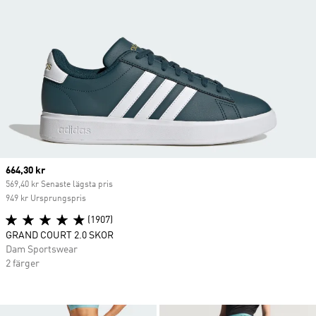
Current price
664,30 kr
569,40 kr Senaste lägsta pris
949 kr Ursprungspris
(1907)
GRAND COURT 2.0 SKOR
Dam Sportswear
2 färger