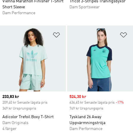
Vienna Marathon Finisher T-Shirt
Tricot 3-Stripes Träningsbyxor
Short Sleeve
Dam Sportswear
Dam Performance
Lägg till på önskelistan
Lä
Current price
233,83 kr
Sale price
524,30 kr
209,40 kr Senaste lägsta pris
636,65 kr Senaste lägsta pris
-17%
Disco
349 kr Ursprungspris
749 kr Ursprungspris
Adicolor Trefoil Boxy T-Shirt
Tyskland 26 Away
Dam Originals
Uppvärmningströja
4 färger
Dam Performance