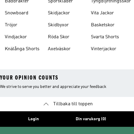
Baddräkter
Sportkläder
Tyngdlyftningsskor
Snowboard
Skidjackor
Vita Jackor
Tröjor
Skidbyxor
Basketskor
Vindjackor
Röda Skor
Svarta Shorts
Knälånga Shorts
Axelväskor
Vinterjackor
YOUR OPINION COUNTS
We strive to serve you better and appreciate your feedback
Tillbaka till toppen
Login
Din varukorg (0)