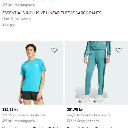
699 kr Ursprungspris
ESSENTIALS INCLUSIVE LINEAR FLEECE CARGO PANTS
Dam Sportswear
2 färger
Lägg till på önskelistan
Lä
Current price
334,33 kr
Current price
301,95 kr
224,55 kr Senaste lägsta pris
274,50 kr Senaste lägsta pris
499 kr Ursprungspris
549 kr Ursprungspris