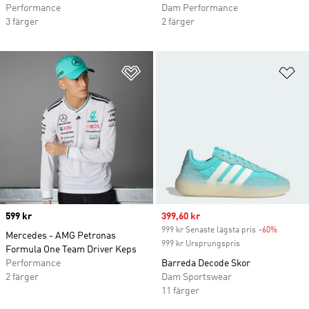
Performance
Dam Performance
3 färger
2 färger
Lägg till på önskelistan
Lä
Price
599 kr
Sale price
399,60 kr
999 kr Senaste lägsta pris
-60%
Discoun
Mercedes - AMG Petronas
999 kr Ursprungspris
Formula One Team Driver Keps
Performance
Barreda Decode Skor
2 färger
Dam Sportswear
11 färger