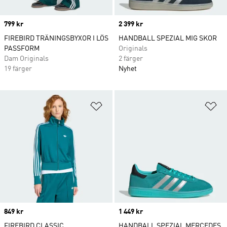
Price
799 kr
Price
2 399 kr
FIREBIRD TRÄNINGSBYXOR I LÖS
HANDBALL SPEZIAL MIG SKOR
PASSFORM
Originals
Dam Originals
2 färger
19 färger
Nyhet
Lägg till på önskelistan
Lä
Price
849 kr
Price
1 449 kr
FIREBIRD CLASSIC
HANDBALL SPEZIAL MERCEDES