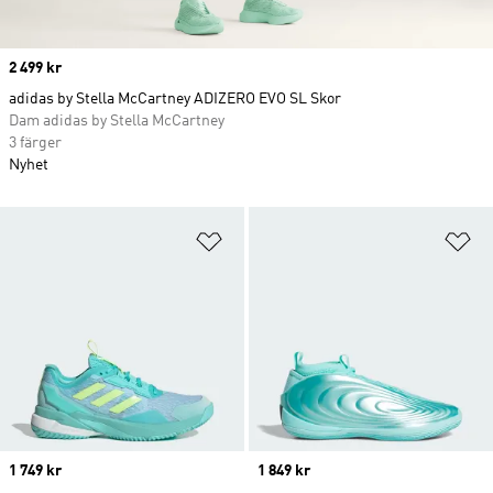
Price
2 499 kr
adidas by Stella McCartney ADIZERO EVO SL Skor
Dam adidas by Stella McCartney
3 färger
Nyhet
Lägg till på önskelistan
Lä
Price
1 749 kr
Price
1 849 kr