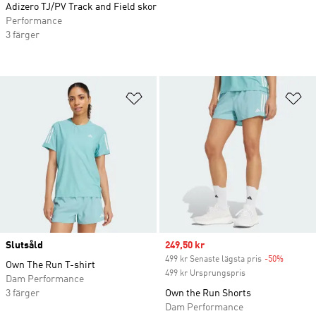
Adizero TJ/PV Track and Field skor
Performance
3 färger
Lägg till på önskelistan
Lä
Slutsåld
Sale price
249,50 kr
499 kr Senaste lägsta pris
-50%
Discoun
Own The Run T-shirt
499 kr Ursprungspris
Dam Performance
3 färger
Own the Run Shorts
Dam Performance