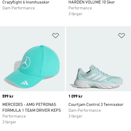
Crazyflight 6 Inomhusskor
HARDEN VOLUME 10 Skor
Dam Performance
Performance
3 färger
Lägg till på önskelistan
Lä
Price
599 kr
Price
1 099 kr
MERCEDES - AMG PETRONAS
Courtjam Control 3 Tennisskor
FORMULA 1 TEAM DRIVER KEPS
Dam Performance
Performance
3 färger
3 färger