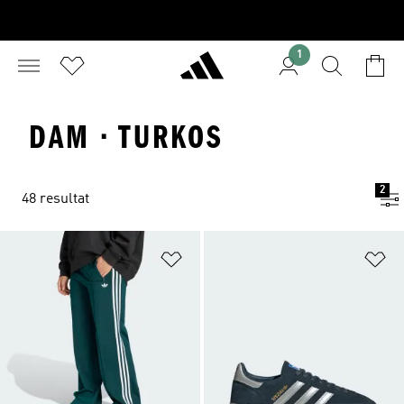
1
DAM · TURKOS
2
48 resultat
Lägg till på önskelistan
Lä