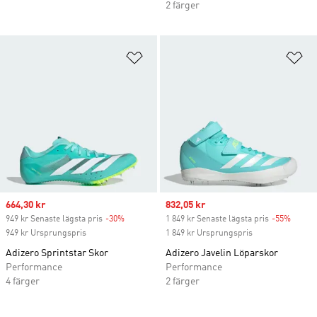
2 färger
Lägg till på önskelistan
Lä
Sale price
664,30 kr
Sale price
832,05 kr
949 kr Senaste lägsta pris
-30%
Discount
1 849 kr Senaste lägsta pris
-55%
Discou
949 kr Ursprungspris
1 849 kr Ursprungspris
Adizero Sprintstar Skor
Adizero Javelin Löparskor
Performance
Performance
4 färger
2 färger