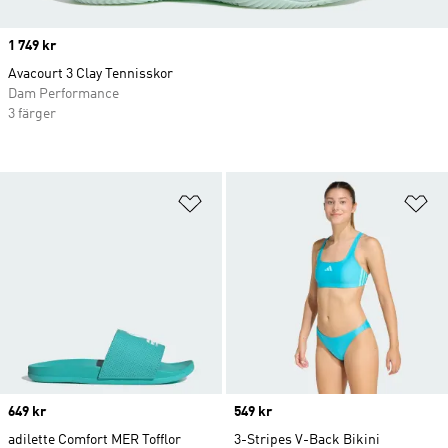
Price
1 749 kr
Avacourt 3 Clay Tennisskor
Dam Performance
3 färger
Lägg till på önskelistan
Lä
Price
649 kr
Price
549 kr
adilette Comfort MER Tofflor
3-Stripes V-Back Bikini