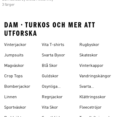
3 färger
DAM • TURKOS OCH MER ATT
UTFORSKA
Vinterjackor
Vita T-shirts
Rugbyskor
Jumpsuits
Svarta Byxor
Skateskor
Magväskor
Blå Skor
Vinterkappor
Crop Tops
Guldskor
Vandringskängor
Bomberjackor
Osynliga
Svarta
Strumpor
Ryggsäckar
Linnen
Regnjackor
Klättringsskor
Sportväskor
Vita Skor
Fleecetröjor