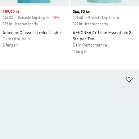
Sale price
189,50 kr
Current price
244,30 kr
246,35 kr Senaste lägsta pris
-23%
Discount
209,40 kr Senaste lägsta pris
379 kr Ursprungspris
349 kr Ursprungspris
Adicolor Classics Trefoil T-shirt
AEROREADY Train Essentials 3-
Dam Originals
Stripes Tee
2 färger
Dam Performance
4 färger
Lä