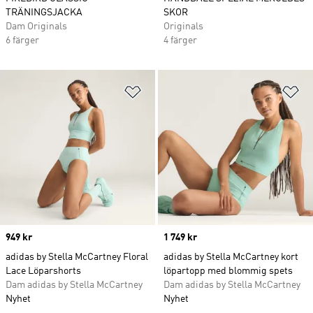
TRÄNINGSJACKA
SKOR
Dam Originals
Originals
6 färger
4 färger
Lägg till på önskelistan
Lä
Price
949 kr
Price
1 749 kr
adidas by Stella McCartney Floral
adidas by Stella McCartney kort
Lace Löparshorts
löpartopp med blommig spets
Dam adidas by Stella McCartney
Dam adidas by Stella McCartney
Nyhet
Nyhet