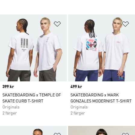
Lägg till på önskelistan
Lä
Price
399 kr
Price
499 kr
SKATEBOARDING x TEMPLE OF
SKATEBOARDING x MARK
SKATE CURB T-SHIRT
GONZALES MODERNIST T-SHIRT
Originals
Originals
2 färger
2 färger
Lägg till på önskelistan
Lä