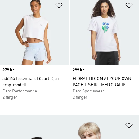
Lägg till på önskelistan
Lä
Price
279 kr
Price
299 kr
adi365 Essentials Löpartröja i
FLORAL BLOOM AT YOUR OWN
crop-modell
PACE T-SHIRT MED GRAFIK
Dam Performance
Dam Sportswear
2 färger
2 färger
Lä