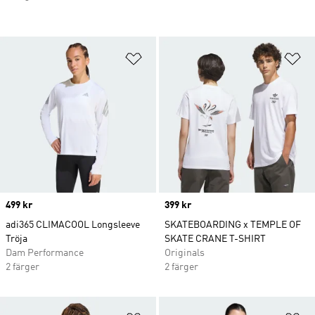
Lägg till på önskelistan
Lä
Price
499 kr
Price
399 kr
adi365 CLIMACOOL Longsleeve
SKATEBOARDING x TEMPLE OF
Tröja
SKATE CRANE T-SHIRT
Dam Performance
Originals
2 färger
2 färger