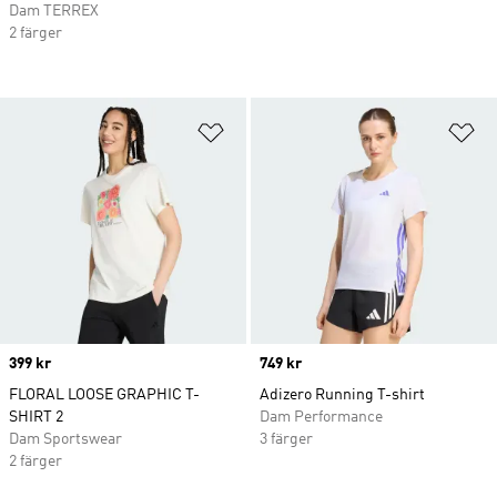
Dam TERREX
2 färger
Lägg till på önskelistan
Lä
Price
399 kr
Price
749 kr
FLORAL LOOSE GRAPHIC T-
Adizero Running T-shirt
SHIRT 2
Dam Performance
Dam Sportswear
3 färger
2 färger