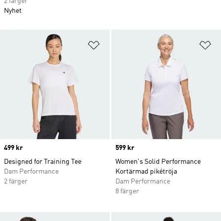
2 färger
Nyhet
Lägg till på önskelistan
Lä
Price
499 kr
Price
599 kr
Designed for Training Tee
Women's Solid Performance
Dam Performance
Kortärmad pikétröja
2 färger
Dam Performance
8 färger