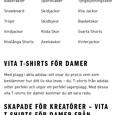
Baddräkter
Sportkläder
Tyngdlyftningsskor
Snowboard
Skidjackor
Vita Jackor
Tröjor
Skidbyxor
Basketskor
Vindjackor
Röda Skor
Svarta Shorts
Knälånga Shorts
Axelväskor
Vinterjackor
VITA T-SHIRTS FÖR DAMER
Med plagg i äkta adidas-stil visar du precis vem som
bestämmer hur ditt liv ska levas – du. T-shirts från adidas
sitter perfekt och utgör ett perfekt lagerplagg. Med dessa
vita T-shirts för damer kommer du att vara redo.
SKAPADE FÖR KREATÖRER – VITA