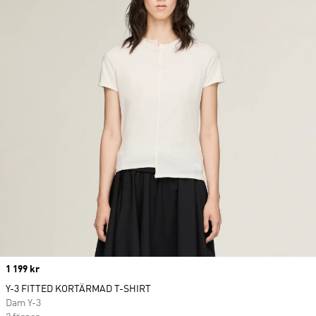
Price
1 199 kr
Y-3 FITTED KORTÄRMAD T-SHIRT
Dam Y-3