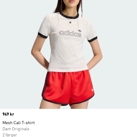
Price
949 kr
Mesh Cali T-shirt
Dam Originals
2 färger