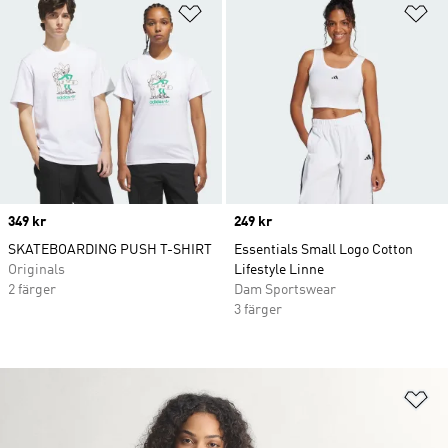
Lägg till på önskelistan
Lä
Price
349 kr
Price
249 kr
SKATEBOARDING PUSH T-SHIRT
Essentials Small Logo Cotton
Originals
Lifestyle Linne
2 färger
Dam Sportswear
3 färger
Lä