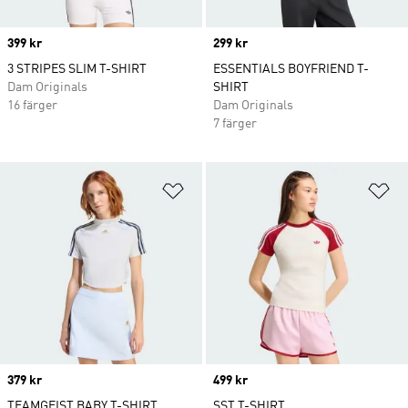
Price
399 kr
Price
299 kr
3 STRIPES SLIM T-SHIRT
ESSENTIALS BOYFRIEND T-
Dam Originals
SHIRT
16 färger
Dam Originals
7 färger
Lägg till på önskelistan
Lä
Price
379 kr
Price
499 kr
TEAMGEIST BABY T-SHIRT
SST T-SHIRT