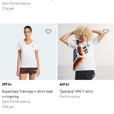
Dam Performance
2 färger
Lägg till på önskelistan
Lä
Price
299 kr
Price
649 kr
Essentials Tränings-t-shirt med
Tyskland 1994 T-shirt
v-ringning
Performance
Dam Performance
3 färger