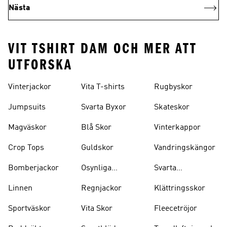
Nästa
VIT TSHIRT DAM OCH MER ATT
UTFORSKA
Vinterjackor
Vita T-shirts
Rugbyskor
Jumpsuits
Svarta Byxor
Skateskor
Magväskor
Blå Skor
Vinterkappor
Crop Tops
Guldskor
Vandringskängor
Bomberjackor
Osynliga
Svarta
Strumpor
Ryggsäckar
Linnen
Regnjackor
Klättringsskor
Sportväskor
Vita Skor
Fleecetröjor