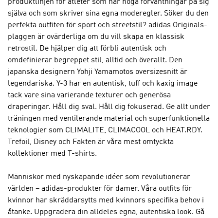
produktlinjen för atleter som har höga förväntningar på sig
själva och som skriver sina egna moderegler. Söker du den
perfekta outfiten för sport och streetstil?
adidas Originals
-
plaggen är ovärderliga om du vill skapa en klassisk
retrostil. De hjälper dig att förbli autentisk och
omdefinierar begreppet stil, alltid och överallt. Den
japanska designern Yohji Yamamotos oversizesnitt är
legendariska.
Y-3
har en autentisk, tuff och kaxig image
tack vare sina varierande texturer och generösa
draperingar. Håll dig sval. Håll dig fokuserad. Ge allt under
träningen med ventilerande material och superfunktionella
teknologier som CLIMALITE, CLIMACOOL och HEAT.RDY.
Trefoil, Disney och Fakten är våra mest omtyckta
kollektioner med T-shirts.
Människor med nyskapande idéer som revolutionerar
världen – adidas-produkter för damer. Våra outfits för
kvinnor har skräddarsytts med kvinnors specifika behov i
åtanke. Uppgradera din alldeles egna, autentiska look. Gå