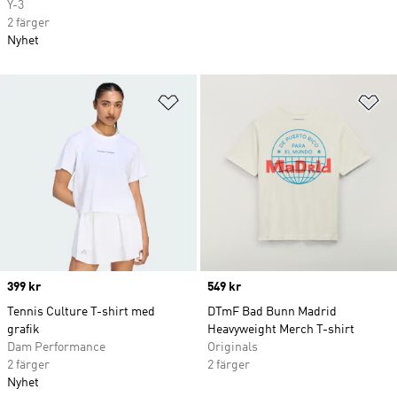
Y-3
2 färger
Nyhet
Lägg till på önskelistan
Lä
Price
399 kr
Price
549 kr
Tennis Culture T-shirt med
DTmF Bad Bunn Madrid
grafik
Heavyweight Merch T-shirt
Dam Performance
Originals
2 färger
2 färger
Nyhet