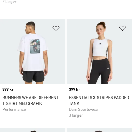
2 färger
Lägg till på önskelistan
Lä
Price
399 kr
Price
399 kr
RUNNERS WE ARE DIFFERENT
ESSENTIALS 3-STRIPES PADDED
T-SHIRT MED GRAFIK
TANK
Performance
Dam Sportswear
3 färger