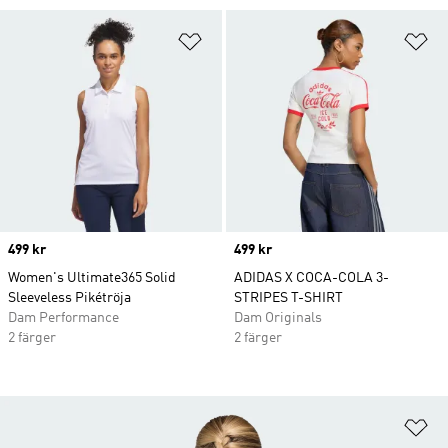
Lägg till på önskelistan
Lä
Price
499 kr
Price
499 kr
Women's Ultimate365 Solid
ADIDAS X COCA-COLA 3-
Sleeveless Pikétröja
STRIPES T-SHIRT
Dam Performance
Dam Originals
2 färger
2 färger
Lä