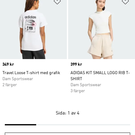
Lägg till på önskelistan
Lä
Price
349 kr
Price
399 kr
Travel Loose T-shirt med grafik
ADIDAS KIT SMALL LOGO RIB T-
Dam Sportswear
SHIRT
2 färger
Dam Sportswear
3 färger
Sida: 1 av 4