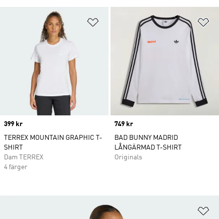
Lägg till på önskelistan
Lä
Price
399 kr
Price
749 kr
TERREX MOUNTAIN GRAPHIC T-
BAD BUNNY MADRID
SHIRT
LÅNGÄRMAD T-SHIRT
Dam TERREX
Originals
4 färger
Lä