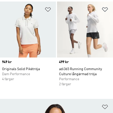
Lägg till på önskelistan
Lä
Price
949 kr
Price
499 kr
Originals Solid Pikétröja
adi365 Running Community
Dam Performance
Culture långärmad tröja
4 färger
Performance
2 färger
Lä