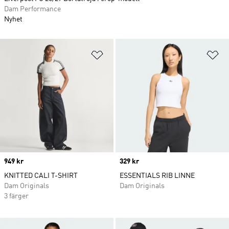
Dam Performance
Nyhet
Lägg till på önskelistan
Lä
Price
949 kr
Price
329 kr
KNITTED CALI T-SHIRT
ESSENTIALS RIB LINNE
Dam Originals
Dam Originals
3 färger