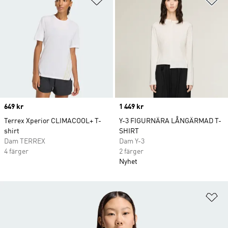
Price
649 kr
Price
1 449 kr
Terrex Xperior CLIMACOOL+ T-
Y-3 FIGURNÄRA LÅNGÄRMAD T-
shirt
SHIRT
Dam TERREX
Dam Y-3
4 färger
2 färger
Nyhet
Lä