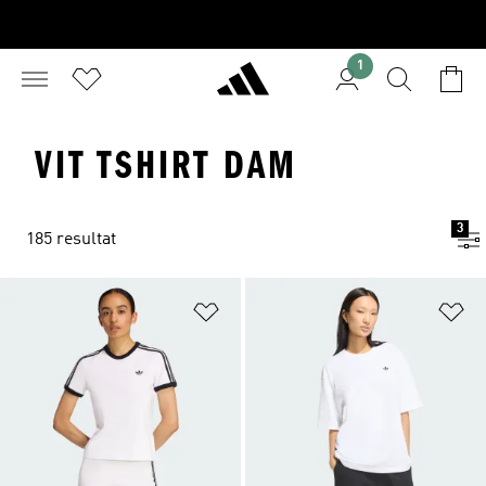
1
VIT TSHIRT DAM
3
185 resultat
Lägg till på önskelistan
Lä