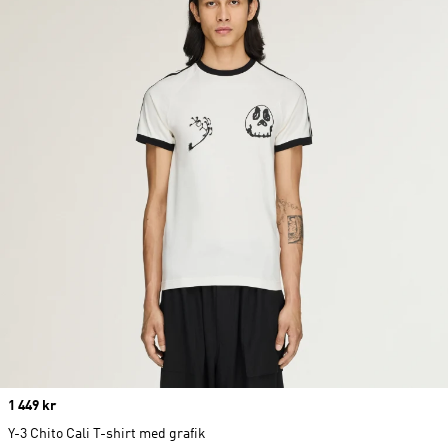
Price
1 449 kr
Y-3 Chito Cali T-shirt med grafik