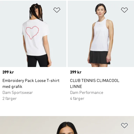
Lägg till på önskelistan
Lä
Price
399 kr
Price
399 kr
Embroidery Pack Loose T-shirt
CLUB TENNIS CLIMACOOL
med grafik
LINNE
Dam Sportswear
Dam Performance
2 färger
4 färger
Lä