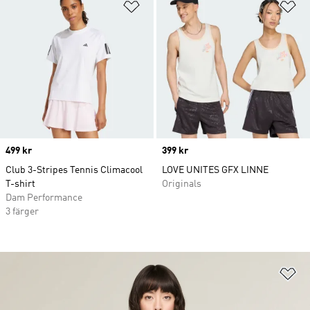
Lägg till på önskelistan
Lä
Price
499 kr
Price
399 kr
Club 3-Stripes Tennis Climacool
LOVE UNITES GFX LINNE
T-shirt
Originals
Dam Performance
3 färger
Lä