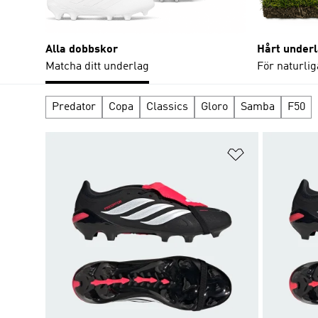
Alla dobbskor
Hårt underl
Matcha ditt underlag
För naturli
Predator
Copa
Classics
Gloro
Samba
F50
Lägg till på ö