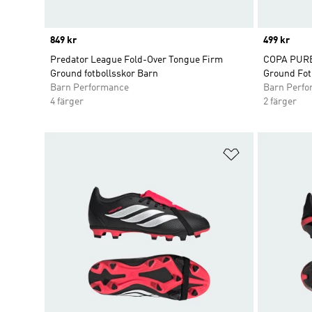
Price
849 kr
Price
499 kr
Predator League Fold-Over Tongue Firm
COPA PURE 
Ground fotbollsskor Barn
Ground Fot
Barn Performance
Barn Perf
4 färger
2 färger
Lägg till på ö