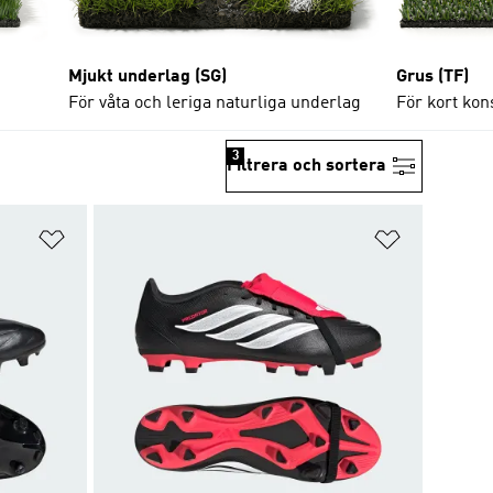
Mjukt underlag (SG)
Grus (TF)
För våta och leriga naturliga underlag
För kort kon
3
Filtrera och sortera
Lägg till på önskelistan
Lägg till p