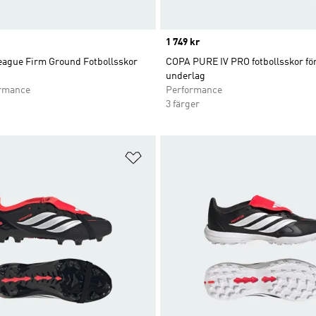
Price
1 749 kr
eague Firm Ground Fotbollsskor
COPA PURE IV PRO fotbollsskor för
underlag
ormance
Performance
3 färger
nskelistan
Lägg till på önskelistan