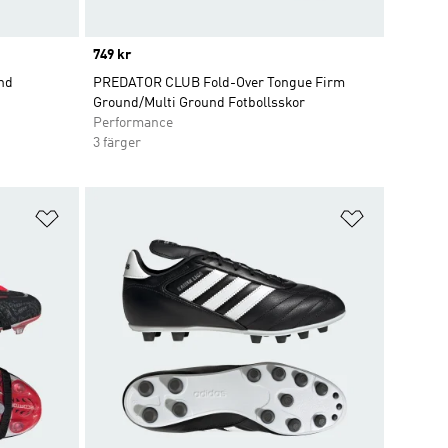
Price
749 kr
nd
PREDATOR CLUB Fold-Over Tongue Firm
Ground/Multi Ground Fotbollsskor
Performance
3 färger
Lägg till på önskelistan
Lägg till p