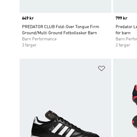
Price
649 kr
Price
799 kr
PREDATOR CLUB Fold-Over Tongue Firm
Predator L
Ground/Multi Ground Fotbollsskor Barn
för barn
Barn Performance
Barn Perf
3 färger
2 färger
Lägg till på ö