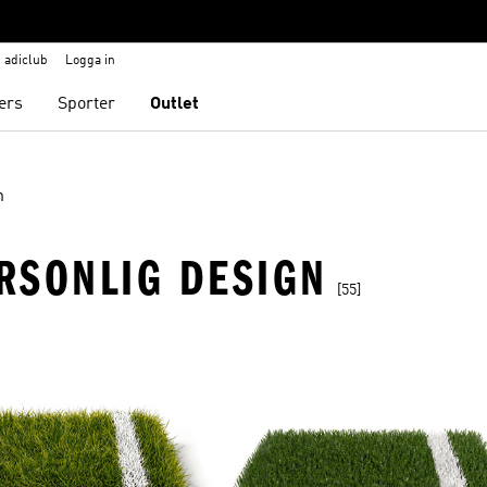
adiclub
Logga in
ers
Sporter
Outlet
n
ERSONLIG DESIGN
[55]