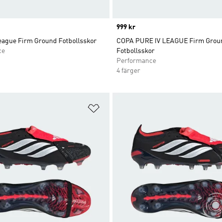
Price
999 kr
eague Firm Ground Fotbollsskor
COPA PURE IV LEAGUE Firm Grou
ce
Fotbollsskor
Performance
4 färger
nskelistan
Lägg till på önskelistan