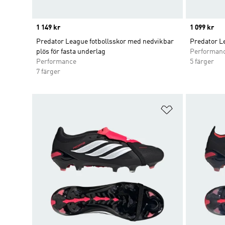
Price
1 149 kr
Price
1 099 kr
Predator League fotbollsskor med nedvikbar
Predator L
plös för fasta underlag
Performan
Performance
5 färger
7 färger
Lägg till på ö