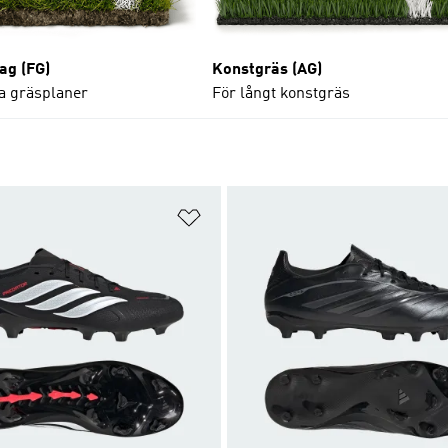
ag (FG)
Konstgräs (AG)
ga gräsplaner
För långt konstgräs
nskelistan
Lägg till på önskelistan