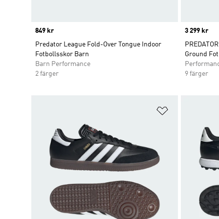
Price
849 kr
Price
3 299 kr
Predator League Fold-Over Tongue Indoor
PREDATOR E
Fotbollsskor Barn
Ground Fot
Barn Performance
Performan
2 färger
9 färger
Lägg till på ö