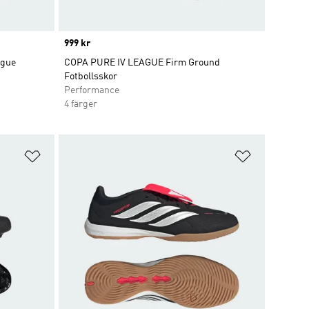
Price
999 kr
ngue
COPA PURE IV LEAGUE Firm Ground
Fotbollsskor
Performance
4 färger
Lägg till på önskelistan
Lägg till p