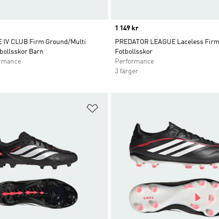
Price
1 149 kr
IV CLUB Firm Ground/Multi
PREDATOR LEAGUE Laceless Firm
bollsskor Barn
Fotbollsskor
ormance
Performance
3 färger
nskelistan
Lägg till på önskelistan