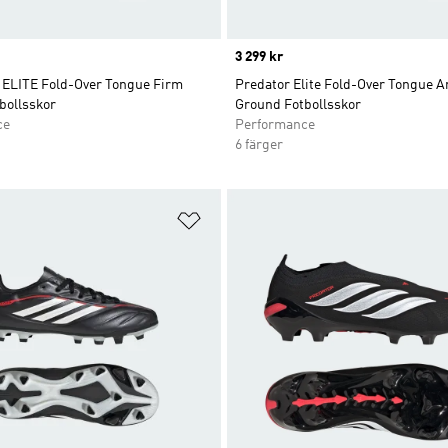
Price
3 299 kr
LITE Fold-Over Tongue Firm
Predator Elite Fold-Over Tongue Art
bollsskor
Ground Fotbollsskor
ce
Performance
6 färger
nskelistan
Lägg till på önskelistan