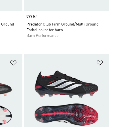
Price
599 kr
 Ground
Predator Club Firm Ground/Multi Ground
Fotbollsskor för barn
Barn Performance
Lägg till på önskelistan
Lägg till p