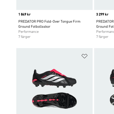
Price
1 849 kr
Price
3 299 kr
PREDATOR PRO Fold-Over Tongue Firm
PREDATOR E
Ground Fotbollsskor
Ground Fot
Performance
Performan
7 färger
7 färger
Lägg till på ö