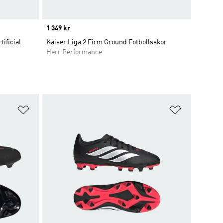
Price
1 349 kr
ificial
Kaiser Liga 2 Firm Ground Fotbollsskor
Herr Performance
Lägg till på önskelistan
Lägg till p