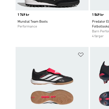
Price
1 749 kr
Price
1 549 kr
Mundial Team Boots
Predator E
Performance
Fotbollssko
Barn Perf
4 färger
Lägg till på ö