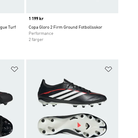
Price
1 199 kr
gue Turf
Copa Gloro 2 Firm Ground Fotbollsskor
Performance
2 färger
Lägg till på önskelistan
Lägg till p