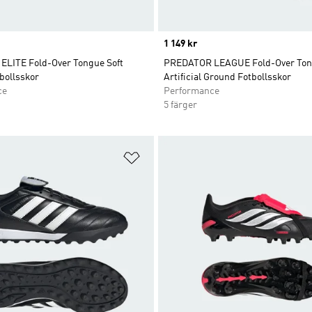
Price
1 149 kr
LITE Fold-Over Tongue Soft
PREDATOR LEAGUE Fold-Over To
bollsskor
Artificial Ground Fotbollsskor
ce
Performance
5 färger
nskelistan
Lägg till på önskelistan