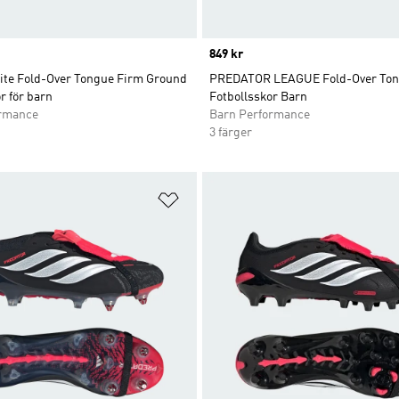
Price
849 kr
lite Fold-Over Tongue Firm Ground
PREDATOR LEAGUE Fold-Over Ton
r för barn
Fotbollsskor Barn
ormance
Barn Performance
3 färger
nskelistan
Lägg till på önskelistan