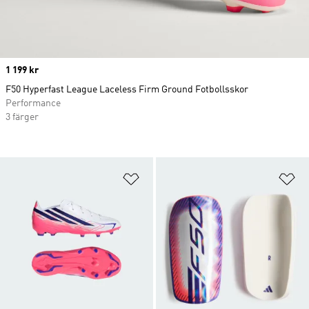
Price
1 199 kr
F50 Hyperfast League Laceless Firm Ground Fotbollsskor
Performance
3 färger
Lägg till på önskelistan
Lä