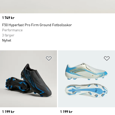
Price
1 749 kr
F50 Hyperfast Pro Firm Ground Fotbollsskor
Performance
3 färger
Nyhet
Lägg till på önskelistan
Lä
Price
1 199 kr
Price
1 199 kr