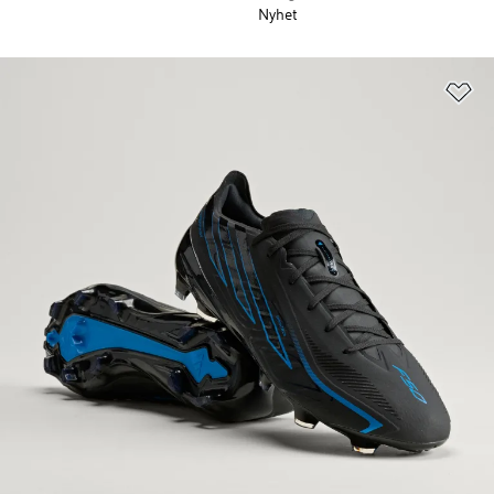
Nyhet
Lä