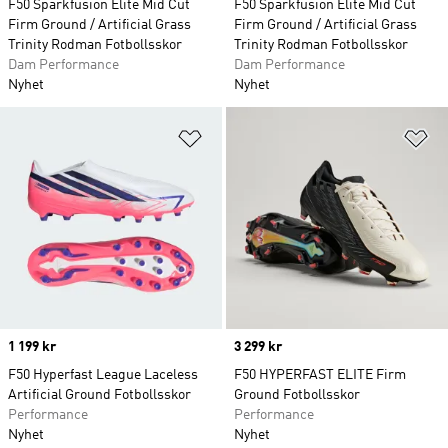
F50 Sparkfusion Elite Mid Cut
F50 Sparkfusion Elite Mid Cut
Firm Ground / Artificial Grass
Firm Ground / Artificial Grass
Trinity Rodman Fotbollsskor
Trinity Rodman Fotbollsskor
Dam Performance
Dam Performance
Nyhet
Nyhet
Lägg till på önskelistan
Lä
Price
1 199 kr
Price
3 299 kr
F50 Hyperfast League Laceless
F50 HYPERFAST ELITE Firm
Artificial Ground Fotbollsskor
Ground Fotbollsskor
Performance
Performance
Nyhet
Nyhet