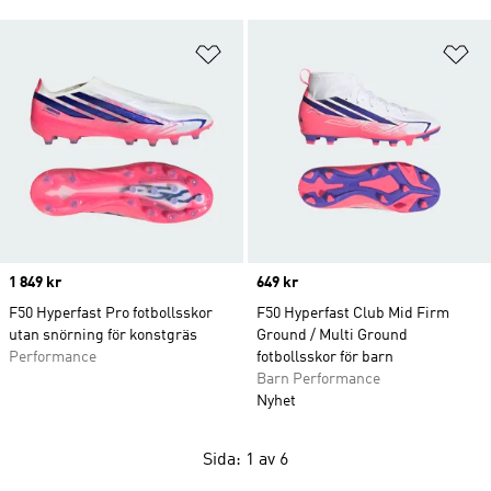
Lägg till på önskelistan
Lä
Price
1 849 kr
Price
649 kr
F50 Hyperfast Pro fotbollsskor
F50 Hyperfast Club Mid Firm
utan snörning för konstgräs
Ground / Multi Ground
Performance
fotbollsskor för barn
Barn Performance
Nyhet
Sida: 1 av 6