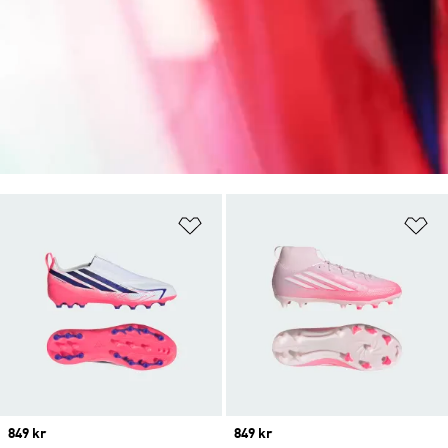
Lägg till på önskelistan
Lä
Price
849 kr
Price
849 kr