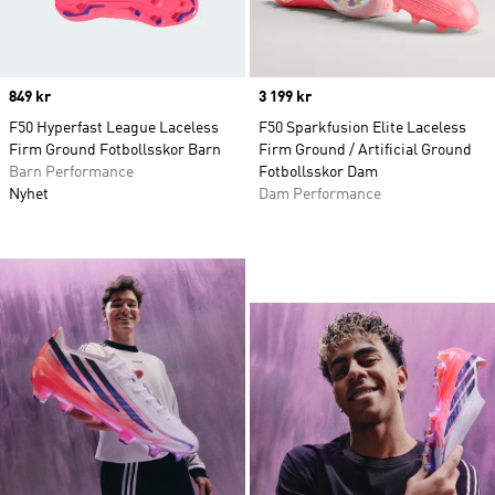
Price
849 kr
Price
3 199 kr
F50 Hyperfast League Laceless
F50 Sparkfusion Elite Laceless
Firm Ground Fotbollsskor Barn
Firm Ground / Artificial Ground
Barn Performance
Fotbollsskor Dam
Nyhet
Dam Performance