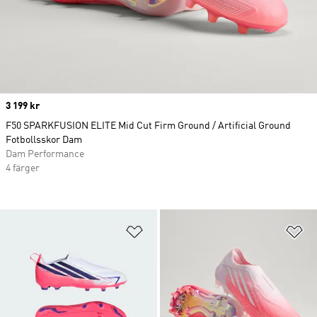
Price
3 199 kr
F50 SPARKFUSION ELITE Mid Cut Firm Ground / Artificial Ground
Fotbollsskor Dam
Dam Performance
4 färger
Lägg till på önskelistan
Lä