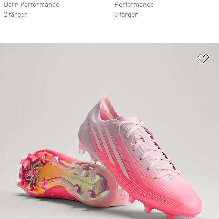
Barn Performance
Performance
2 färger
3 färger
Lä