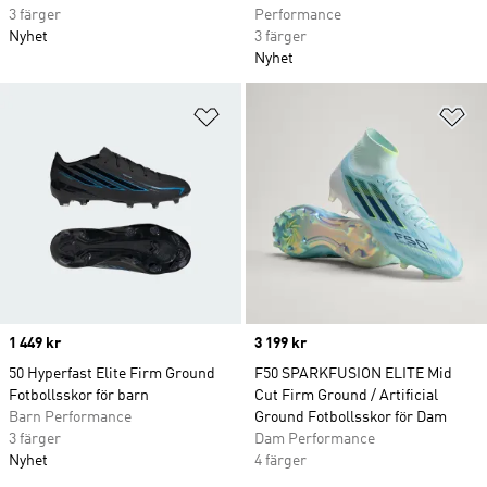
3 färger
Performance
Nyhet
3 färger
Nyhet
Lägg till på önskelistan
Lä
Price
1 449 kr
Price
3 199 kr
50 Hyperfast Elite Firm Ground
F50 SPARKFUSION ELITE Mid
Fotbollsskor för barn
Cut Firm Ground / Artificial
Barn Performance
Ground Fotbollsskor för Dam
3 färger
Dam Performance
Nyhet
4 färger