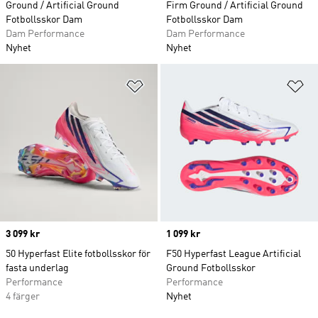
Ground / Artificial Ground
Firm Ground / Artificial Ground
Fotbollsskor Dam
Fotbollsskor Dam
Dam Performance
Dam Performance
Nyhet
Nyhet
Lägg till på önskelistan
Lä
Price
3 099 kr
Price
1 099 kr
50 Hyperfast Elite fotbollsskor för
F50 Hyperfast League Artificial
fasta underlag
Ground Fotbollsskor
Performance
Performance
4 färger
Nyhet