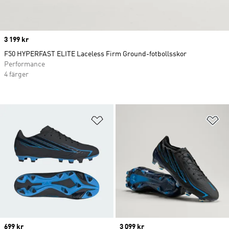
Price
3 199 kr
F50 HYPERFAST ELITE Laceless Firm Ground-fotbollsskor
Performance
4 färger
Lägg till på önskelistan
Lä
Price
699 kr
Price
3 099 kr