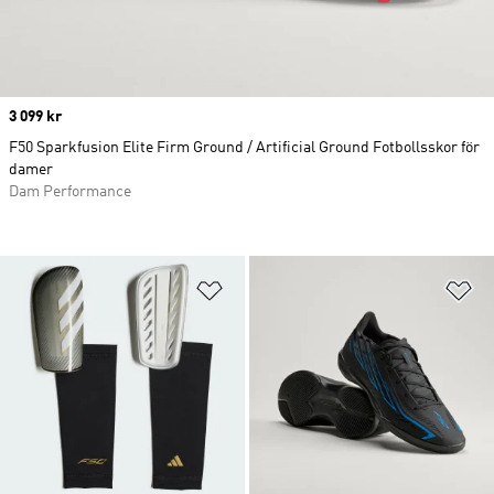
Price
3 099 kr
F50 Sparkfusion Elite Firm Ground / Artificial Ground Fotbollsskor för
damer
Dam Performance
Lägg till på önskelistan
Lä