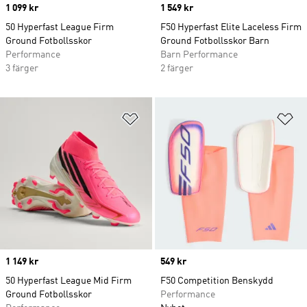
Price
1 099 kr
Price
1 549 kr
50 Hyperfast League Firm
F50 Hyperfast Elite Laceless Firm
Ground Fotbollsskor
Ground Fotbollsskor Barn
Performance
Barn Performance
3 färger
2 färger
Lägg till på önskelistan
Lä
Price
1 149 kr
Price
549 kr
50 Hyperfast League Mid Firm
F50 Competition Benskydd
Ground Fotbollsskor
Performance