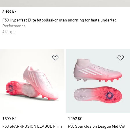
Price
3 199 kr
F50 Hyperfast Elite fotbollsskor utan snörning för fasta underlag
Performance
4 färger
Lägg till på önskelistan
Lä
Price
1 099 kr
Price
1 149 kr
F50 SPARKFUSION LEAGUE Firm
F50 Sparkfusion League Mid Cut