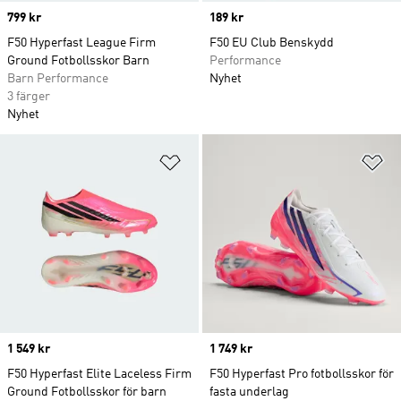
Price
799 kr
Price
189 kr
F50 Hyperfast League Firm
F50 EU Club Benskydd
Ground Fotbollsskor Barn
Performance
Barn Performance
Nyhet
3 färger
Nyhet
Lägg till på önskelistan
Lä
Price
1 549 kr
Price
1 749 kr
F50 Hyperfast Elite Laceless Firm
F50 Hyperfast Pro fotbollsskor för
Ground Fotbollsskor för barn
fasta underlag