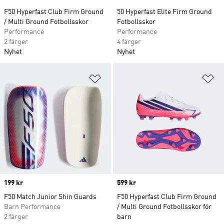
F50 Hyperfast Club Firm Ground
50 Hyperfast Elite Firm Ground
/ Multi Ground Fotbollsskor
Fotbollsskor
Performance
Performance
2 färger
4 färger
Nyhet
Nyhet
Lägg till på önskelistan
Lä
Price
199 kr
Price
599 kr
F50 Match Junior Shin Guards
F50 Hyperfast Club Firm Ground
Barn Performance
/ Multi Ground Fotbollsskor för
2 färger
barn