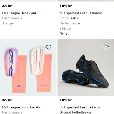
Price
329 kr
Price
1 099 kr
F50 League Benskydd
50 Hyperfast League Indoor
Performance
Fotbollsskor
3 färger
Performance
2 färger
Nyhet
Lägg till på önskelistan
Lä
Price
329 kr
Price
1 099 kr
F50 League Shin Guards
50 Hyperfast League Firm
Performance
Ground Fotbollsskor