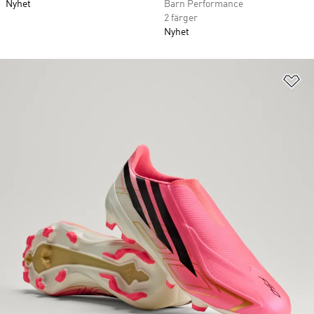
Nyhet
Barn Performance
2 färger
Nyhet
Lä