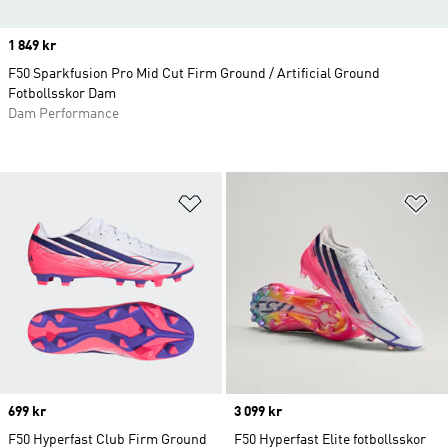
Price
1 849 kr
F50 Sparkfusion Pro Mid Cut Firm Ground / Artificial Ground
Fotbollsskor Dam
Dam Performance
Lägg till på önskelistan
Lä
Price
699 kr
Price
3 099 kr
F50 Hyperfast Club Firm Ground
F50 Hyperfast Elite fotbollsskor