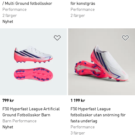
/ Multi Ground fotbollsskor
för konstgräs
Performance
Performance
2 färger
2 färger
Nyhet
Lägg till på önskelistan
Lä
Price
799 kr
Price
1 199 kr
F50 Hyperfast League Artificial
F50 Hyperfast League
Ground Fotbollsskor Barn
fotbollsskor utan snörning för
Barn Performance
fasta underlag
Nyhet
Performance
3 färger