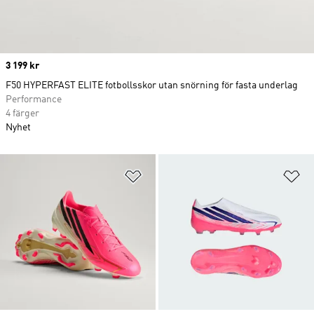
Price
3 199 kr
F50 HYPERFAST ELITE fotbollsskor utan snörning för fasta underlag
Performance
4 färger
Nyhet
Lägg till på önskelistan
Lä