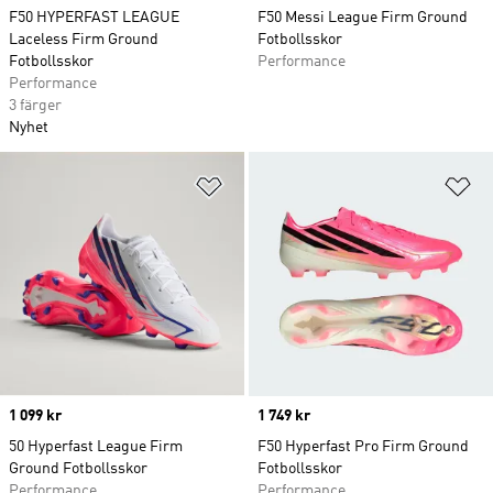
F50 HYPERFAST LEAGUE
F50 Messi League Firm Ground
Laceless Firm Ground
Fotbollsskor
Fotbollsskor
Performance
Performance
3 färger
Nyhet
Lägg till på önskelistan
Lä
Price
1 099 kr
Price
1 749 kr
50 Hyperfast League Firm
F50 Hyperfast Pro Firm Ground
Ground Fotbollsskor
Fotbollsskor
Performance
Performance