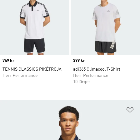
Price
749 kr
Price
399 kr
TENNIS CLASSICS PIKÉTRÖJA
adi365 Climacool T-Shirt
Herr Performance
Herr Performance
10 färger
Lä