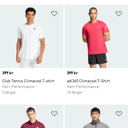
Lägg till på önskelistan
Lä
Price
399 kr
Price
399 kr
Club Tennis Climacool T-shirt
adi365 Climacool T-Shirt
Herr Performance
Herr Performance
5 färger
10 färger
Lägg till på önskelistan
Lä