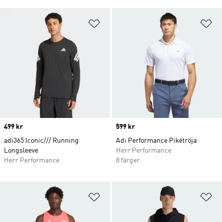
Lägg till på önskelistan
Lä
Price
499 kr
Price
599 kr
adi365 Iconic/// Running
Adi Performance Pikétröja
Longsleeve
Herr Performance
Herr Performance
8 färger
Lägg till på önskelistan
Lä