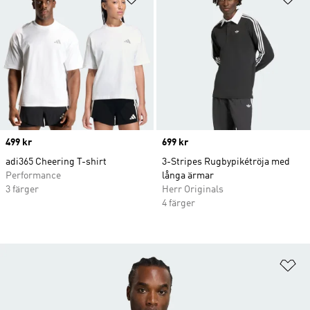
Price
499 kr
Price
699 kr
adi365 Cheering T-shirt
3-Stripes Rugbypikétröja med
Performance
långa ärmar
3 färger
Herr Originals
4 färger
Lä