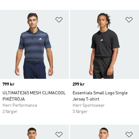
Lägg till på önskelistan
Lä
Price
799 kr
Price
299 kr
ULTIMATE365 MESH CLIMACOOL
Essentials Small Logo Single
PIKÉTRÖJA
Jersey T-shirt
Herr Performance
Herr Sportswear
2 färger
5 färger
Lägg till på önskelistan
Lä