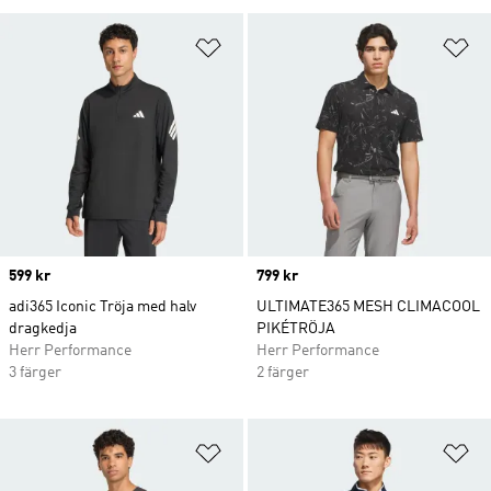
Lägg till på önskelistan
Lä
Price
599 kr
Price
799 kr
adi365 Iconic Tröja med halv
ULTIMATE365 MESH CLIMACOOL
dragkedja
PIKÉTRÖJA
Herr Performance
Herr Performance
3 färger
2 färger
Lägg till på önskelistan
Lä