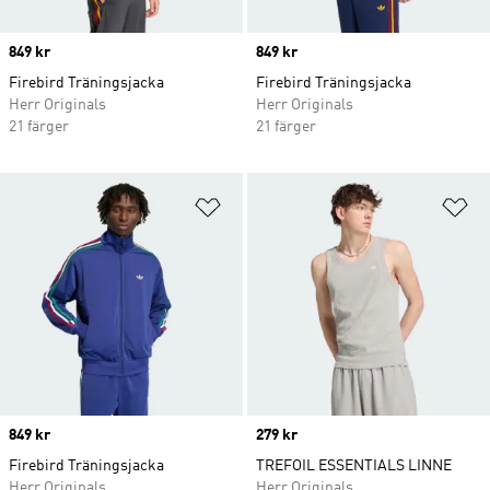
Price
849 kr
Price
849 kr
Firebird Träningsjacka
Firebird Träningsjacka
Herr Originals
Herr Originals
21 färger
21 färger
Lägg till på önskelistan
Lä
Price
849 kr
Price
279 kr
Firebird Träningsjacka
TREFOIL ESSENTIALS LINNE
Herr Originals
Herr Originals