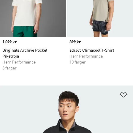
Price
1 099 kr
Price
399 kr
Originals Archive Pocket
adi365 Climacool T-Shirt
Pikétröja
Herr Performance
Herr Performance
10 färger
3 färger
Lä