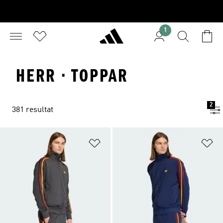
1
HERR · TOPPAR
2
381 resultat
Lägg till på önskelistan
Lä