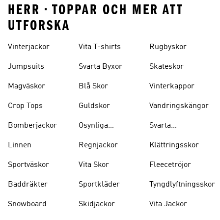
HERR • TOPPAR OCH MER ATT
UTFORSKA
Vinterjackor
Vita T-shirts
Rugbyskor
Jumpsuits
Svarta Byxor
Skateskor
Magväskor
Blå Skor
Vinterkappor
Crop Tops
Guldskor
Vandringskängor
Bomberjackor
Osynliga
Svarta
Strumpor
Ryggsäckar
Linnen
Regnjackor
Klättringsskor
Sportväskor
Vita Skor
Fleecetröjor
Baddräkter
Sportkläder
Tyngdlyftningsskor
Snowboard
Skidjackor
Vita Jackor