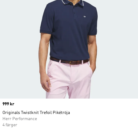
Price
999 kr
Originals Twistknit Trefoil Pikétröja
Herr Performance
4 färger