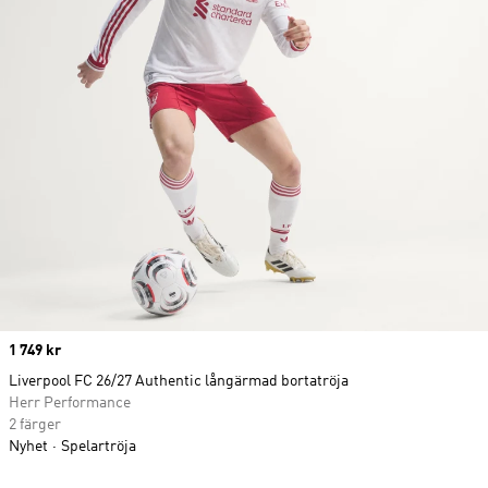
Price
1 749 kr
Liverpool FC 26/27 Authentic långärmad bortatröja
Herr Performance
2 färger
Nyhet
Spelartröja