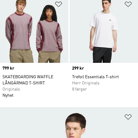
Lägg till på önskelistan
Lä
Price
799 kr
Price
299 kr
SKATEBOARDING WAFFLE
Trefoil Essentials T-shirt
LÅNGÄRMAD T-SHIRT
Herr Originals
Originals
8 färger
Nyhet
Lä