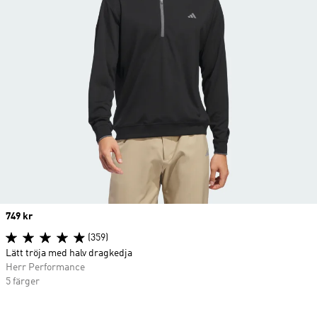
Price
749 kr
(359)
Lätt tröja med halv dragkedja
Herr Performance
5 färger