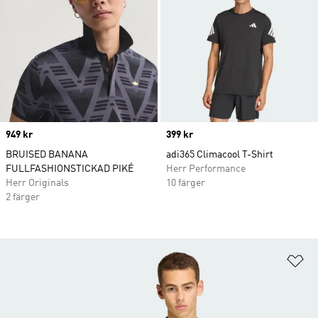
Price
949 kr
Price
399 kr
BRUISED BANANA
adi365 Climacool T-Shirt
FULLFASHIONSTICKAD PIKÉ
Herr Performance
Herr Originals
10 färger
2 färger
Lä