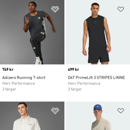
Lägg till på önskelistan
Lä
Price
749 kr
Price
499 kr
Adizero Running T-shirt
D4T PrimeLift 3 STRIPES LINNE
Herr Performance
Herr Performance
3 färger
3 färger
Lägg till på önskelistan
Lä