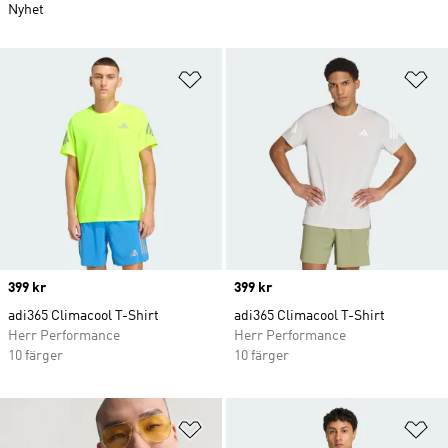
Nyhet
Lägg till på önskelistan
Lä
Price
399 kr
Price
399 kr
adi365 Climacool T-Shirt
adi365 Climacool T-Shirt
Herr Performance
Herr Performance
10 färger
10 färger
Lägg till på önskelistan
Lä