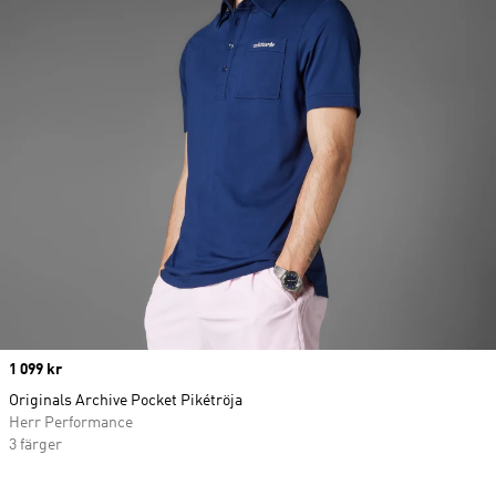
Price
1 099 kr
Originals Archive Pocket Pikétröja
Herr Performance
3 färger