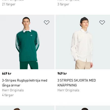
21 färger
3 färger
Lägg till på önskelistan
Lä
Price
649 kr
Price
949 kr
3-Stripes Rugbypikétröja med
3 STRIPES SKJORTA MED
långa ärmar
KNÄPPNING
Herr Originals
Herr Originals
4 färger