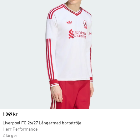
Price
1 349 kr
Liverpool FC 26/27 Långärmad bortatröja
Herr Performance
2 färger