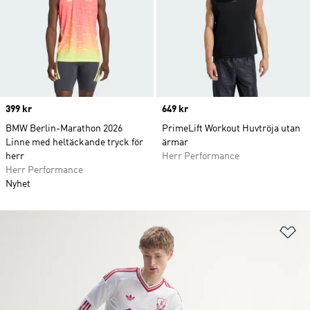
Price
399 kr
Price
649 kr
BMW Berlin-Marathon 2026
PrimeLift Workout Huvtröja utan
Linne med heltäckande tryck för
ärmar
herr
Herr Performance
Herr Performance
Nyhet
Lä