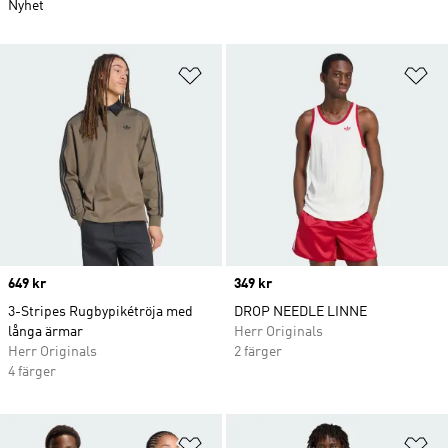
Nyhet
Lägg till på önskelistan
Lä
Price
649 kr
Price
349 kr
3-Stripes Rugbypikétröja med
DROP NEEDLE LINNE
långa ärmar
Herr Originals
Herr Originals
2 färger
4 färger
Lägg till på önskelistan
Lä