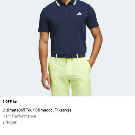
Price
1 099 kr
Ultimate365 Tour Climacool Pikétröja
Herr Performance
2 färger