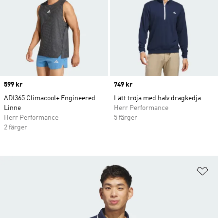
Price
599 kr
Price
749 kr
ADI365 Climacool+ Engineered
Lätt tröja med halv dragkedja
Linne
Herr Performance
Herr Performance
5 färger
2 färger
Lä