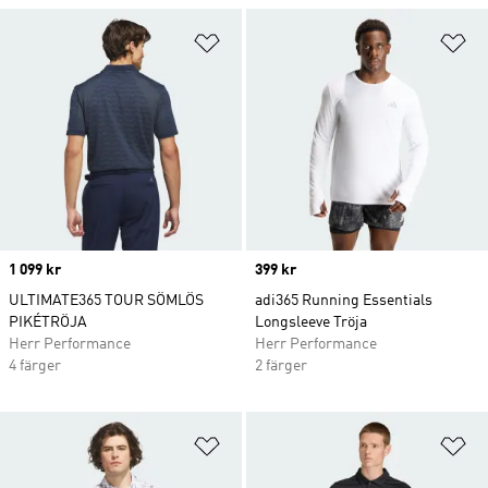
Lägg till på önskelistan
Lä
Price
1 099 kr
Price
399 kr
ULTIMATE365 TOUR SÖMLÖS
adi365 Running Essentials
PIKÉTRÖJA
Longsleeve Tröja
Herr Performance
Herr Performance
4 färger
2 färger
Lägg till på önskelistan
Lä