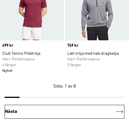
Price
499 kr
Price
749 kr
Club Tennis Pikétröja
Lätt tröja med halv dragkedja
Herr Performance
Herr Performance
4 färger
5 färger
Nyhet
Sida: 1 av 8
Nästa