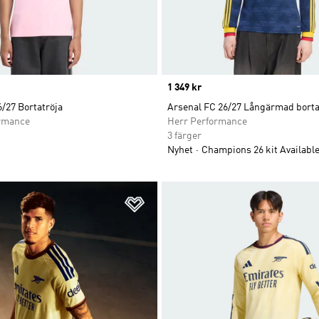
Price
1 349 kr
/27 Bortatröja
Arsenal FC 26/27 Långärmad borta
rmance
Herr Performance
3 färger
Nyhet
Champions 26 kit Available
nskelistan
Lägg till på önskelistan