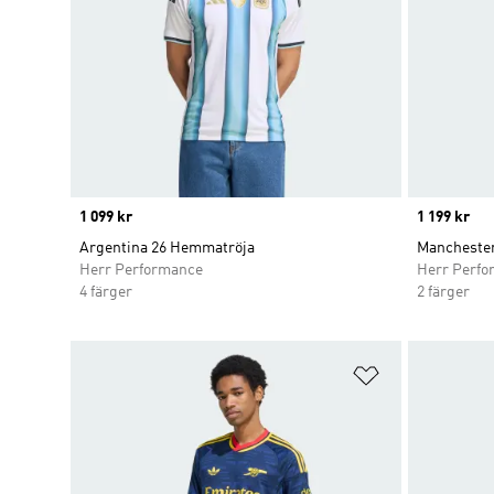
Price
1 099 kr
Price
1 199 kr
Argentina 26 Hemmatröja
Manchester
Herr Performance
Herr Perfo
4 färger
2 färger
Lägg till på ö