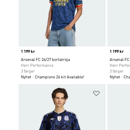
Price
1 199 kr
Price
1 199 kr
Arsenal FC 26/27 bortatröja
Arsenal FC 
Herr Performance
Herr Perfo
3 färger
3 färger
Nyhet
Champions 26 kit Available!
Nyhet
Cha
Lägg till på ö