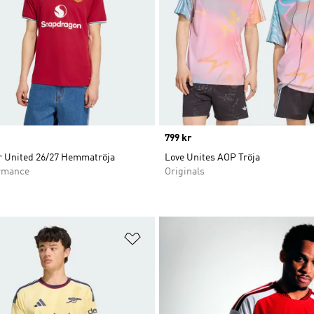
Price
799 kr
 United 26/27 Hemmatröja
Love Unites AOP Tröja
rmance
Originals
nskelistan
Lägg till på önskelistan