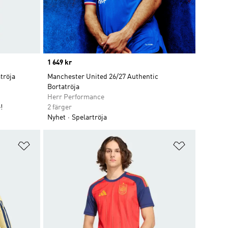
Price
1 649 kr
tröja
Manchester United 26/27 Authentic
Bortatröja
Herr Performance
!
2 färger
Nyhet
Spelartröja
Lägg till på önskelistan
Lägg till p