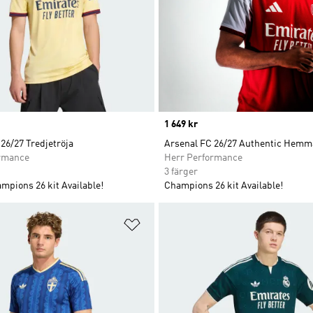
Price
1 649 kr
26/27 Tredjetröja
Arsenal FC 26/27 Authentic Hemm
rmance
Herr Performance
3 färger
mpions 26 kit Available!
Champions 26 kit Available!
nskelistan
Lägg till på önskelistan