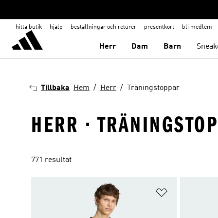
hitta butik
hjälp
beställningar och returer
presentkort
bli medlem
Herr
Dam
Barn
Sneak
Tillbaka
Hem
Herr
Träningstoppar
HERR · TRÄNINGSTO
771 resultat
Lägg till på ö