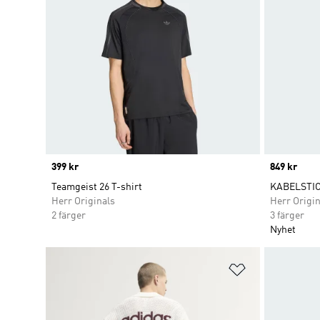
Price
399 kr
Price
849 kr
Teamgeist 26 T-shirt
KABELSTI
Herr Originals
Herr Origin
2 färger
3 färger
Nyhet
Lägg till på ö