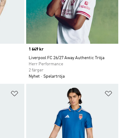
Price
1 649 kr
Liverpool FC 26/27 Away Authentic Tröja
Herr Performance
2 färger
Nyhet
Spelartröja
Lägg till på önskelistan
Lägg till p