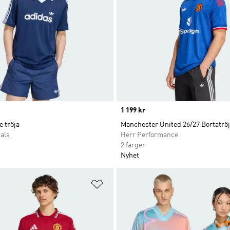
Price
1 199 kr
 tröja
Manchester United 26/27 Bortatrö
als
Herr Performance
2 färger
Nyhet
nskelistan
Lägg till på önskelistan