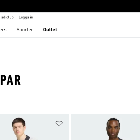
adiclub
Logga in
ers
Sporter
Outlet
PPAR
nskelistan
Lägg till på önskelistan