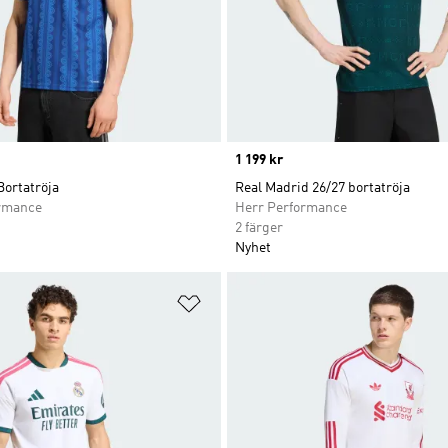
Price
1 199 kr
Bortatröja
Real Madrid 26/27 bortatröja
rmance
Herr Performance
2 färger
Nyhet
nskelistan
Lägg till på önskelistan