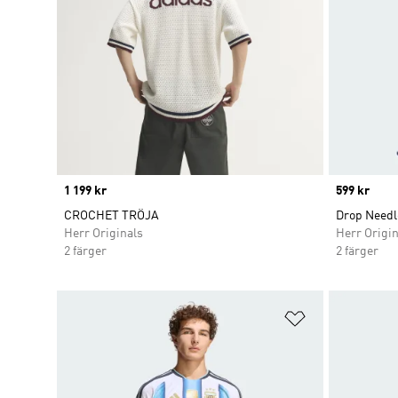
Price
1 199 kr
Price
599 kr
CROCHET TRÖJA
Drop Needle
Herr Originals
Herr Origin
2 färger
2 färger
Lägg till på ö