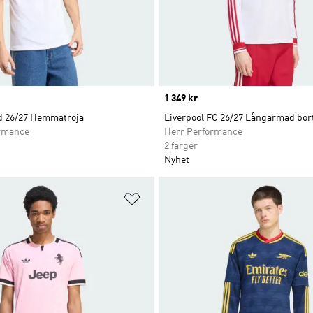
Price
1 349 kr
d 26/27 Hemmatröja
Liverpool FC 26/27 Långärmad bor
rmance
Herr Performance
2 färger
Nyhet
nskelistan
Lägg till på önskelistan