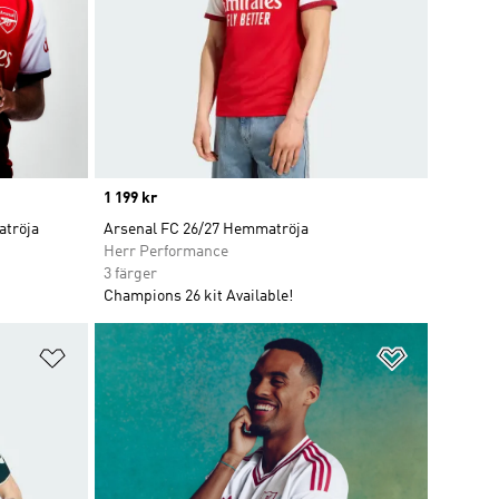
Price
1 199 kr
atröja
Arsenal FC 26/27 Hemmatröja
Herr Performance
3 färger
Champions 26 kit Available!
Lägg till på önskelistan
Lägg till p