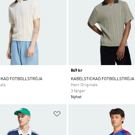
Price
849 kr
CKAD FOTBOLLSTRÖJA
KABELSTICKAD FOTBOLLSTRÖJA
als
Herr Originals
3 färger
Nyhet
nskelistan
Lägg till på önskelistan