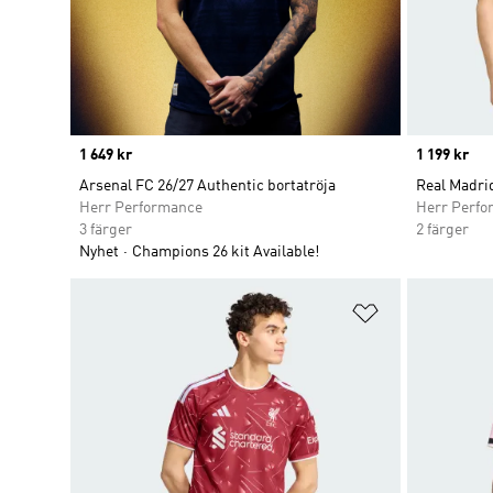
Price
1 649 kr
Price
1 199 kr
Arsenal FC 26/27 Authentic bortatröja
Real Madri
Herr Performance
Herr Perfo
3 färger
2 färger
Nyhet
Champions 26 kit Available!
Lägg till på ö