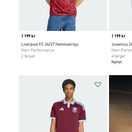
Price
1 199 kr
Price
1 199 kr
Liverpool FC 26/27 Hemmatröja
Juventus 26
Herr Performance
Herr Perfo
2 färger
4 färger
Nyhet
Lägg till på ö