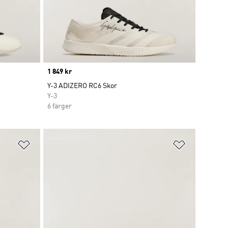
Price
1 849 kr
Y-3 ADIZERO RC6 Skor
Y-3
6 färger
Lägg till på önskelistan
Lägg till p