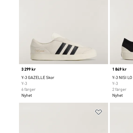
Price
3 299 kr
Price
1 849 kr
Y-3 GAZELLE Skor
Y-3 NISI LO
Y-3
Y-3
6 färger
2 färger
Nyhet
Nyhet
Lägg till på ö