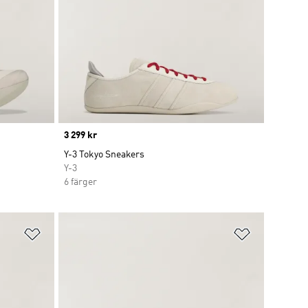
Price
3 299 kr
Y-3 Tokyo Sneakers
Y-3
6 färger
Lägg till på önskelistan
Lägg till p