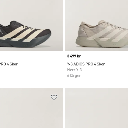
Price
3 499 kr
PRO 4 Skor
Y-3 ADIOS PRO 4 Skor
Herr Y-3
6 färger
nskelistan
Lägg till på önskelistan