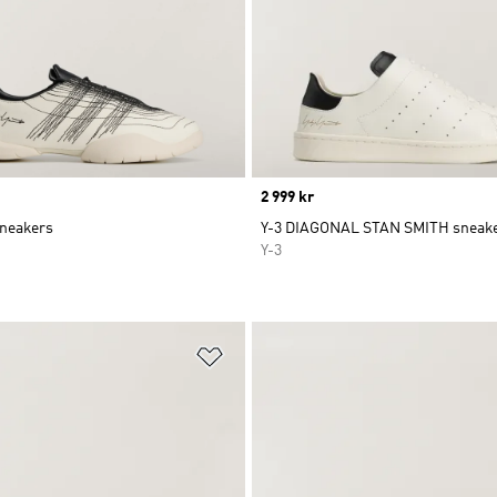
Price
2 999 kr
neakers
Y-3 DIAGONAL STAN SMITH sneak
Y-3
nskelistan
Lägg till på önskelistan