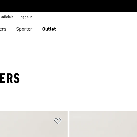
adiclub
Logga in
ers
Sporter
Outlet
KERS
nskelistan
Lägg till på önskelistan