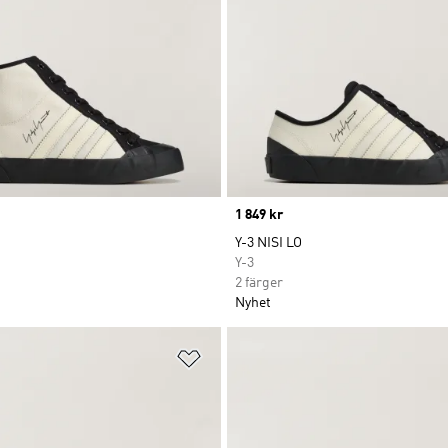
Price
1 849 kr
Y-3 NISI LO
Y-3
2 färger
Nyhet
nskelistan
Lägg till på önskelistan