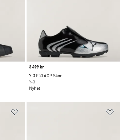
Price
3 499 kr
Y-3 F50 AOP Skor
Y-3
Nyhet
Lägg till på önskelistan
Lägg till p