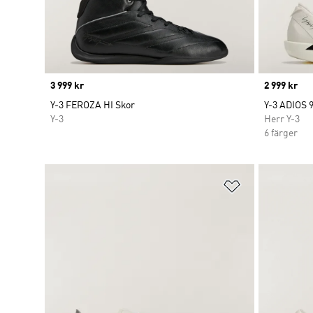
Price
3 999 kr
Price
2 999 kr
Y-3 FEROZA HI Skor
Y-3 ADIOS 9
Y-3
Herr Y-3
6 färger
Lägg till på ö