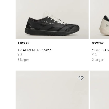
Price
1 849 kr
Price
3 799 kr
Y-3 ADIZERO RC6 Skor
Y-3 REGU S
Y-3
Y-3
6 färger
2 färger
Lägg till på ö