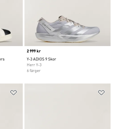
Price
2 999 kr
ers
Y-3 ADIOS 9 Skor
Herr Y-3
6 färger
Lägg till på önskelistan
Lägg till p