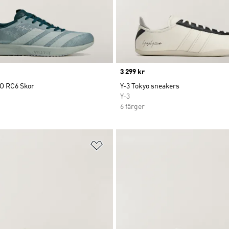
Price
3 299 kr
O RC6 Skor
Y-3 Tokyo sneakers
Y-3
6 färger
nskelistan
Lägg till på önskelistan