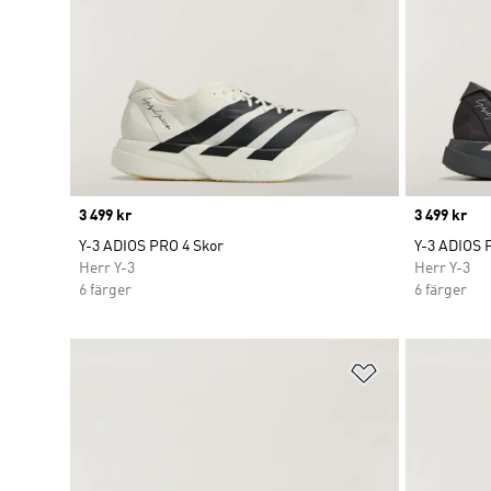
Price
3 499 kr
Price
3 499 kr
Y-3 ADIOS PRO 4 Skor
Y-3 ADIOS 
Herr Y-3
Herr Y-3
6 färger
6 färger
Lägg till på ö