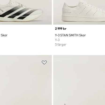
Price
2 999 kr
 Skor
Y-3 STAN SMITH Skor
Y-3
5 färger
nskelistan
Lägg till på önskelistan