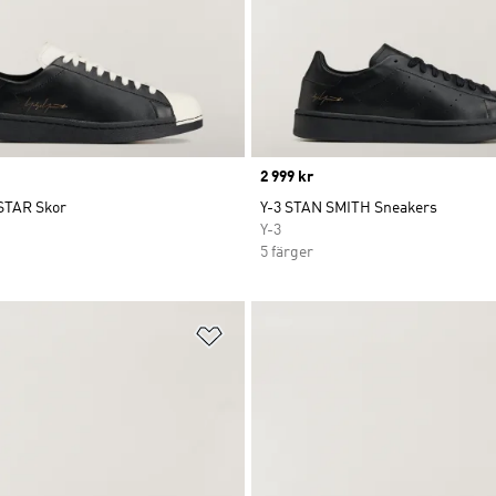
Price
2 999 kr
STAR Skor
Y-3 STAN SMITH Sneakers
Y-3
5 färger
nskelistan
Lägg till på önskelistan