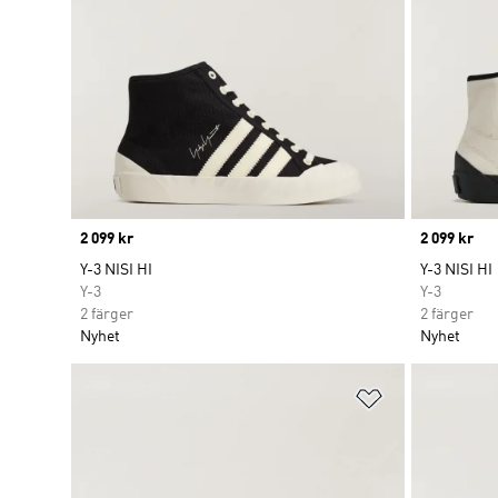
Price
2 099 kr
Price
2 099 kr
Y-3 NISI HI
Y-3 NISI HI
Y-3
Y-3
2 färger
2 färger
Nyhet
Nyhet
Lägg till på ö