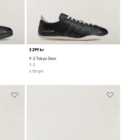
Price
3 299 kr
Y-3 Tokyo Skor
Y-3
6 färger
Lägg till på önskelistan
Lägg till p