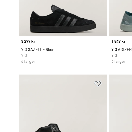
Price
3 299 kr
Price
1 849 kr
Y-3 GAZELLE Skor
Y-3 ADIZER
Y-3
Y-3
6 färger
6 färger
Lägg till på ö