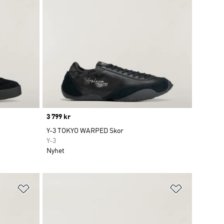
Price
3 799 kr
Y-3 TOKYO WARPED Skor
Y-3
Nyhet
Lägg till på önskelistan
Lägg till p