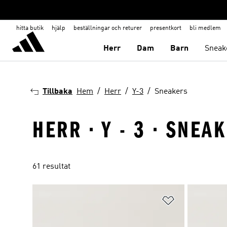
hitta butik
hjälp
beställningar och returer
presentkort
bli medlem
Herr
Dam
Barn
Sneak
Tillbaka
Hem
Herr
Y-3
Sneakers
HERR · Y - 3 · SNEA
61 resultat
Lägg till på ö