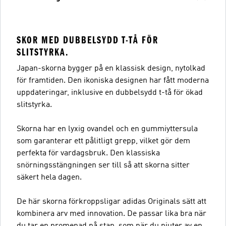
SKOR MED DUBBELSYDD T-TÅ FÖR
SLITSTYRKA.
Japan-skorna bygger på en klassisk design, nytolkad
för framtiden. Den ikoniska designen har fått moderna
uppdateringar, inklusive en dubbelsydd t-tå för ökad
slitstyrka.
Skorna har en lyxig ovandel och en gummiyttersula
som garanterar ett pålitligt grepp, vilket gör dem
perfekta för vardagsbruk. Den klassiska
snörningsstängningen ser till så att skorna sitter
säkert hela dagen.
De här skorna förkroppsligar adidas Originals sätt att
kombinera arv med innovation. De passar lika bra när
du tar en promenad på stan, som när du njuter av en