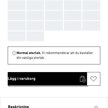
AAA
AAA
AAA
AAA
AAA
AAA
AAA
AAA
AAA
AAA
AAA
AAA
AAA
AAA
AAA
AAA
AAA
Normal storlek.
Vi rekommenderar att du beställer
din vanliga storlek.
Lägg i varukorg
Beskrivning