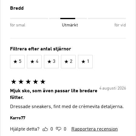
Bredd
för smal
Utmärkt
för vid
Filtrera efter antal stjärnor
5
4
3
2
1
4 augusti 2026
Mjuk sko, som även passar lite bredare
fötter.
Dressade sneakers, fint med de crèmevita detaljerna.
Karro77
Hjälpte detta?
0
0
Rapportera recension