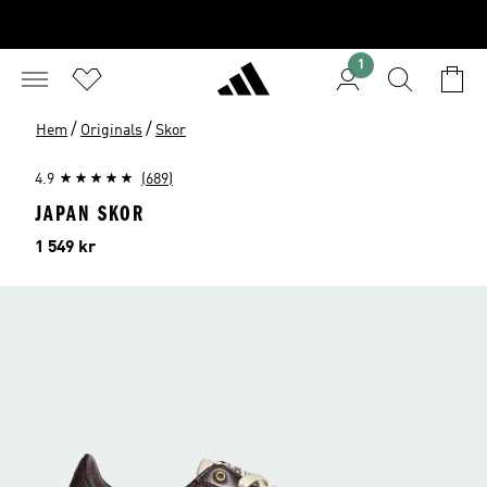
1
/
/
Hem
Originals
Skor
4.9
(689)
JAPAN SKOR
Pris
1 549 kr