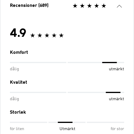
Recensioner (689)
4.9
Komfort
dålig
utmärkt
Kvalitet
dålig
utmärkt
Storlek
för liten
Utmärkt
för stor