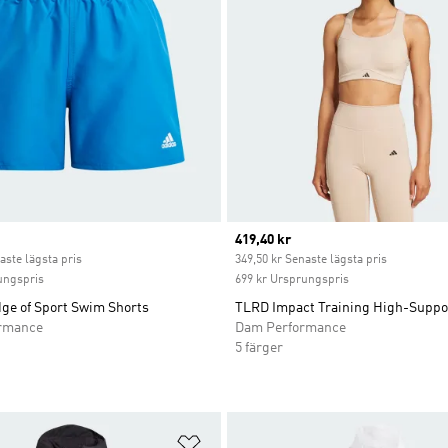
ice
Current price
419,40 kr
aste lägsta pris
349,50 kr Senaste lägsta pris
ungspris
699 kr Ursprungspris
dge of Sport Swim Shorts
TLRD Impact Training High-Suppo
ormance
Dam Performance
5 färger
nskelistan
Lägg till på önskelistan