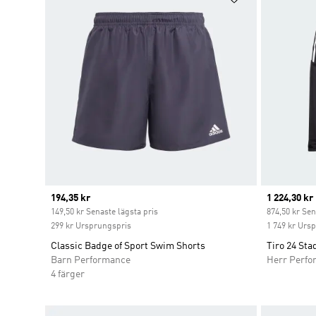
Current price
194,35 kr
Current pr
1 224,30 kr
149,50 kr Senaste lägsta pris
874,50 kr Sen
299 kr Ursprungspris
1 749 kr Urs
Classic Badge of Sport Swim Shorts
Tiro 24 St
Barn Performance
Herr Perfo
4 färger