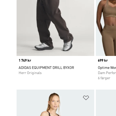
Price
1 749 kr
Price
699 kr
ADIDAS EQUIPMENT DRILL BYXOR
Optime Wor
Herr Originals
Dam Perfo
6 färger
Lägg till på ö