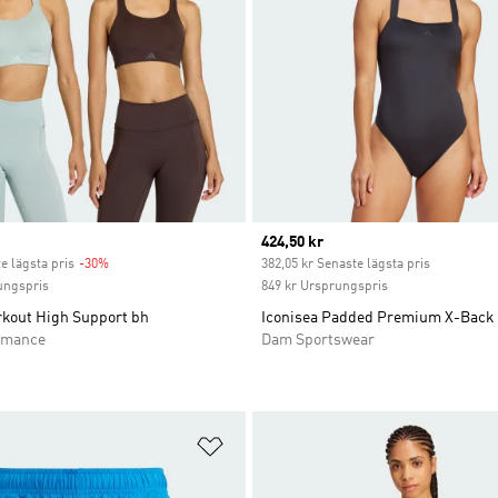
Current price
424,50 kr
e lägsta pris
-30%
Discount
382,05 kr Senaste lägsta pris
ungspris
849 kr Ursprungspris
kout High Support bh
Iconisea Padded Premium X-Back
rmance
Dam Sportswear
nskelistan
Lägg till på önskelistan