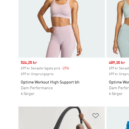
Sale price
524,25 kr
Sale price
489,30 kr
699 kr Senaste lägsta pris
-25%
Discount
699 kr Senast
699 kr Ursprungspris
699 kr Urspr
Optime Workout High Support bh
Optime Wor
Dam Performance
Dam Perfo
6 färger
6 färger
Lägg till på ö