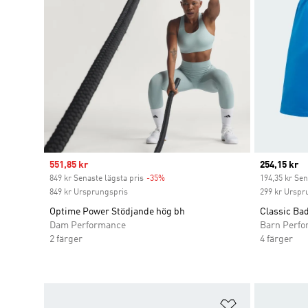
Sale price
551,85 kr
Current pr
254,15 kr
849 kr Senaste lägsta pris
-35%
Discount
194,35 kr Sen
849 kr Ursprungspris
299 kr Urspr
Optime Power Stödjande hög bh
Classic Ba
Dam Performance
Barn Perf
2 färger
4 färger
Lägg till på ö