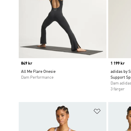
Price
849 kr
Price
1 199 kr
All Me Flare Onesie
adidas by 
Dam Performance
Support Sp
Dam adidas
3 färger
Lägg till på ö