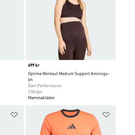
Price
699 kr
Optime Workout Medium Support Amnings-
bh
Dam Performance
2 färger
Mammakläder
Lägg till på önskelistan
Lägg till p