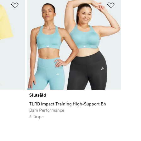
Lägg till på önskelistan
Lägg till p
Slutsåld
TLRD Impact Training High-Support Bh
Dam Performance
6 färger