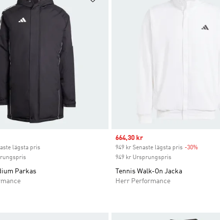
ice
Sale price
664,30 kr
aste lägsta pris
949 kr Senaste lägsta pris
-30%
Discoun
prungspris
949 kr Ursprungspris
adium Parkas
Tennis Walk-On Jacka
rmance
Herr Performance