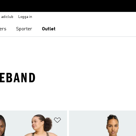
adiclub
Logga in
ers
Sporter
Outlet
REBAND
nskelistan
Lägg till på önskelistan