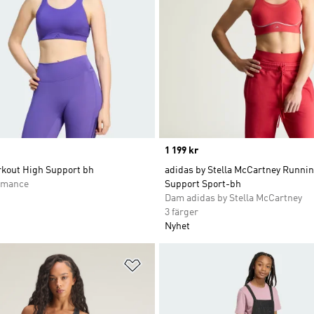
Price
1 199 kr
kout High Support bh
adidas by Stella McCartney Runni
rmance
Support Sport-bh
Dam adidas by Stella McCartney
3 färger
Nyhet
nskelistan
Lägg till på önskelistan