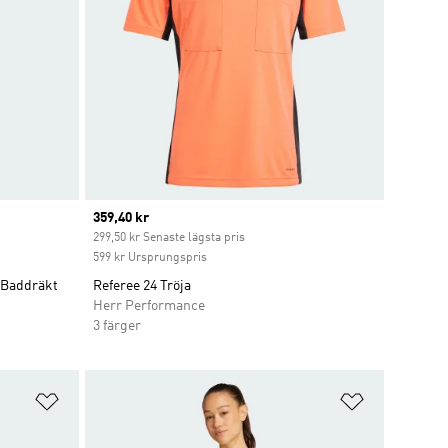
Current price
359,40 kr
299,50 kr Senaste lägsta pris
599 kr Ursprungspris
 Baddräkt
Referee 24 Tröja
Herr Performance
3 färger
Lägg till på önskelistan
Lägg till p