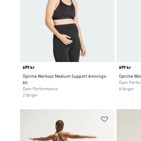
Price
699 kr
Price
699 kr
Optime Workout Medium Support Amnings-
Optime Wor
bh
Dam Perfo
Dam Performance
6 färger
2 färger
Lägg till på ö