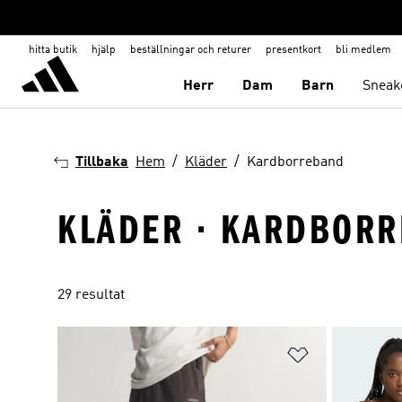
hitta butik
hjälp
beställningar och returer
presentkort
bli medlem
Herr
Dam
Barn
Sneak
Tillbaka
Hem
Kläder
Kardborreband
KLÄDER · KARDBOR
29 resultat
Lägg till på ö