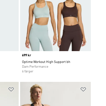
Price
699 kr
Optime Workout High Support bh
Dam Performance
6 färger
Lägg till på önskelistan
Lägg till p