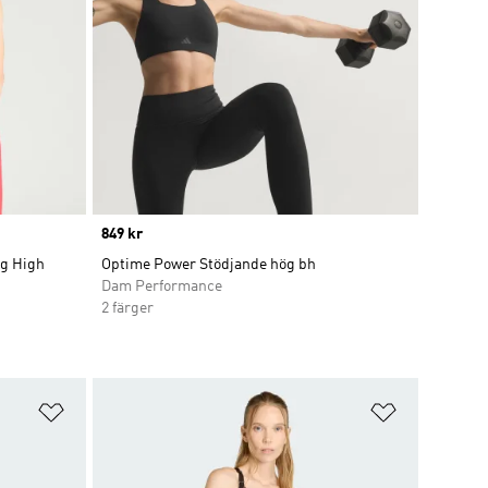
Price
849 kr
ng High
Optime Power Stödjande hög bh
Dam Performance
2 färger
Lägg till på önskelistan
Lägg till p