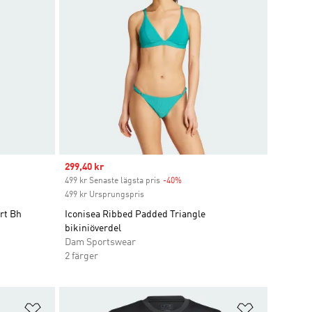
Sale price
299,40 kr
499 kr Senaste lägsta pris
-40%
Discount
499 kr Ursprungspris
rt Bh
Iconisea Ribbed Padded Triangle
bikiniöverdel
Dam Sportswear
2 färger
Lägg till på önskelistan
Lägg till p