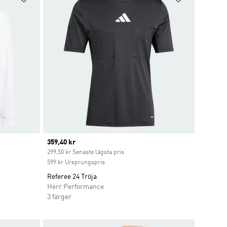
Current price
359,40 kr
t
299,50 kr Senaste lägsta pris
599 kr Ursprungspris
Referee 24 Tröja
Herr Performance
3 färger