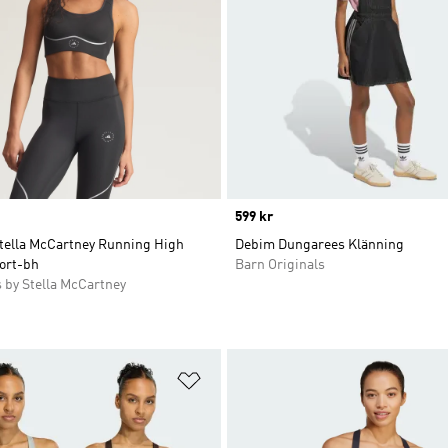
Price
599 kr
Stella McCartney Running High
Debim Dungarees Klänning
ort-bh
Barn Originals
 by Stella McCartney
nskelistan
Lägg till på önskelistan