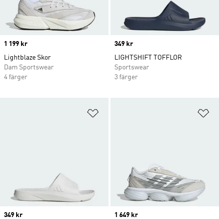
Price
1 199 kr
Price
349 kr
Lightblaze Skor
LIGHTSHIFT TOFFLOR
Dam Sportswear
Sportswear
4 färger
3 färger
Lägg till på önskelistan
Lä
Price
349 kr
Price
1 649 kr