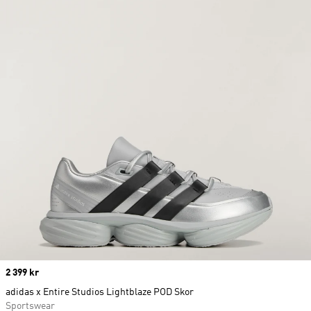
Price
2 399 kr
adidas x Entire Studios Lightblaze POD Skor
Sportswear