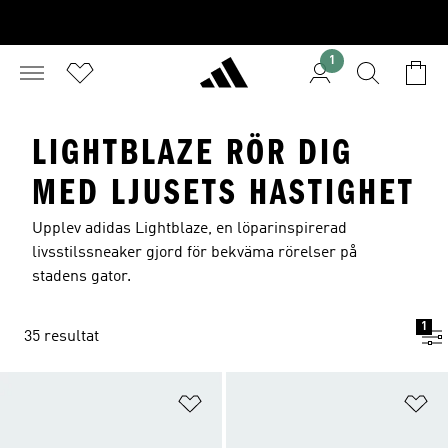
1
LIGHTBLAZE RÖR DIG
MED LJUSETS HASTIGHET
Upplev adidas Lightblaze, en löparinspirerad
livsstilssneaker gjord för bekväma rörelser på
stadens gator.
1
35 resultat
Lägg till på önskelistan
Lä