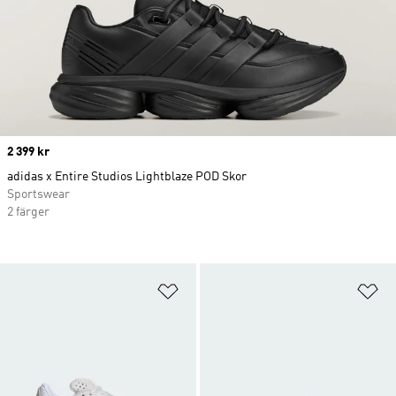
Price
2 399 kr
adidas x Entire Studios Lightblaze POD Skor
Sportswear
2 färger
Lägg till på önskelistan
Lä