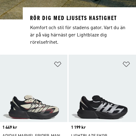
RÖR DIG MED LJUSETS HASTIGHET
Komfort och stil för stadens gator. Vart du än
är på väg härnäst ger Lightblaze dig
rörelsefrihet.
Lägg till på önskelistan
Lä
Price
1 449 kr
Price
1 199 kr