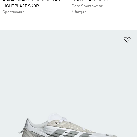
ADIDAS MARVEL SPIDER-MAN
LIGHTBLAZE SKOR
LIGHTBLAZE SKOR
Dam Sportswear
Sportswear
4 färger
Lä