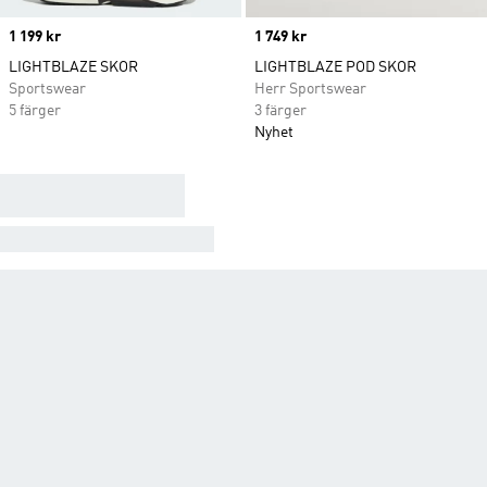
Price
1 199 kr
Price
1 749 kr
LIGHTBLAZE SKOR
LIGHTBLAZE POD SKOR
Sportswear
Herr Sportswear
5 färger
3 färger
Nyhet