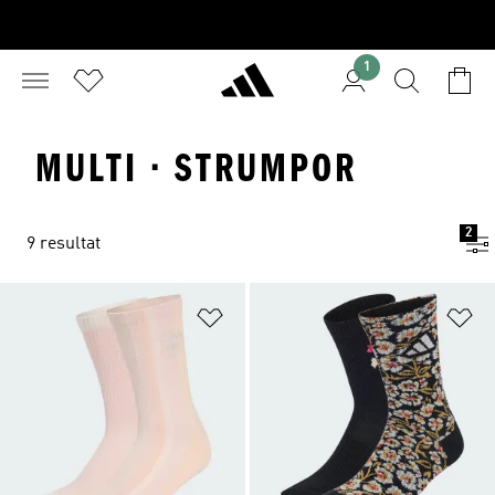
1
MULTI · STRUMPOR
2
9 resultat
Lägg till på önskelistan
Lä