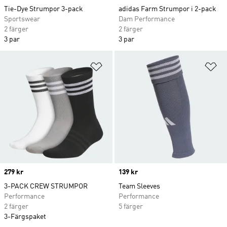
Tie-Dye Strumpor 3-pack
adidas Farm Strumpor i 2-pack
Sportswear
Dam Performance
2 färger
2 färger
3 par
3 par
Lägg till på önskelistan
Lä
Price
279 kr
Price
139 kr
3-PACK CREW STRUMPOR
Team Sleeves
Performance
Performance
2 färger
5 färger
3-Färgspaket