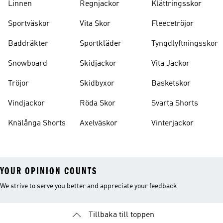
Linnen
Regnjackor
Klättringsskor
Sportväskor
Vita Skor
Fleecetröjor
Baddräkter
Sportkläder
Tyngdlyftningsskor
Snowboard
Skidjackor
Vita Jackor
Tröjor
Skidbyxor
Basketskor
Vindjackor
Röda Skor
Svarta Shorts
Knälånga Shorts
Axelväskor
Vinterjackor
YOUR OPINION COUNTS
We strive to serve you better and appreciate your feedback
Tillbaka till toppen