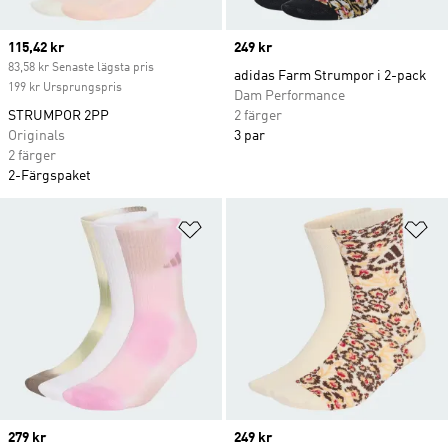
Current price
115,42 kr
Price
249 kr
83,58 kr Senaste lägsta pris
adidas Farm Strumpor i 2-pack
199 kr Ursprungspris
Dam Performance
STRUMPOR 2PP
2 färger
Originals
3 par
2 färger
2-Färgspaket
Lägg till på önskelistan
Lä
Price
279 kr
Price
249 kr