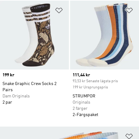
Lägg till på önskelistan
Lä
Price
199 kr
Current price
111,44 kr
93,53 kr Senaste lägsta pris
Snake Graphic Crew Socks 2
199 kr Ursprungspris
Pairs
Dam Originals
STRUMPOR
2 par
Originals
2 färger
2-Färgspaket
Lä