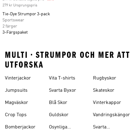
279 kr Ursprungspris
Tie-Dye Strumpor 3-pack
Sportswear
2 färger
3-Färgspaket
MULTI • STRUMPOR OCH MER ATT
UTFORSKA
Vinterjackor
Vita T-shirts
Rugbyskor
Jumpsuits
Svarta Byxor
Skateskor
Magväskor
Blå Skor
Vinterkappor
Crop Tops
Guldskor
Vandringskängor
Bomberjackor
Osynliga
Svarta
Strumpor
Ryggsäckar