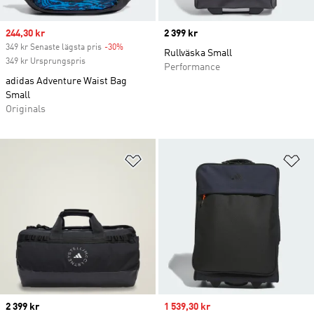
Sale price
244,30 kr
Price
2 399 kr
349 kr Senaste lägsta pris
-30%
Discount
Rullväska Small
349 kr Ursprungspris
Performance
adidas Adventure Waist Bag
Small
Originals
Lägg till på önskelistan
Lä
Price
2 399 kr
Sale price
1 539,30 kr