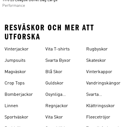
Tiro 23 League Duffel Bag Large
Performance
RESVÄSKOR OCH MER ATT
UTFORSKA
Vinterjackor
Vita T-shirts
Rugbyskor
Jumpsuits
Svarta Byxor
Skateskor
Magväskor
Blå Skor
Vinterkappor
Crop Tops
Guldskor
Vandringskängor
Bomberjackor
Osynliga
Svarta
Strumpor
Ryggsäckar
Linnen
Regnjackor
Klättringsskor
Sportväskor
Vita Skor
Fleecetröjor