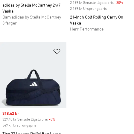
2 199 kr Senaste lägsta pris
-30%
Discou
adidas by Stella McCartney 24/7
2 199 kr Ursprungspris
Väska
Dam adidas by Stella McCartney
21-Inch Golf Rolling Carry On
3 färger
Väska
Herr Performance
Lägg till på önskelistan
Sale price
318,42 kr
329,40 kr Senaste lägsta pris
-3%
Discount
549 kr Ursprungspris