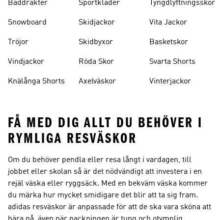
Baddräkter
Sportkläder
Tyngdlyftningsskor
Snowboard
Skidjackor
Vita Jackor
Tröjor
Skidbyxor
Basketskor
Vindjackor
Röda Skor
Svarta Shorts
Knälånga Shorts
Axelväskor
Vinterjackor
FÅ MED DIG ALLT DU BEHÖVER I
RYMLIGA RESVÄSKOR
Om du behöver pendla eller resa långt i vardagen, till
jobbet eller skolan så är det nödvändigt att investera i en
rejäl väska eller ryggsäck. Med en bekväm väska kommer
du märka hur mycket smidigare det blir att ta sig fram.
adidas resväskor är anpassade för att de ska vara sköna att
bära på, även när packningen är tung och otymplig.