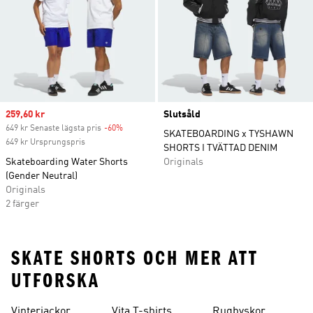
Sale price
259,60 kr
Slutsåld
649 kr Senaste lägsta pris
-60%
Discount
SKATEBOARDING x TYSHAWN
649 kr Ursprungspris
SHORTS I TVÄTTAD DENIM
Skateboarding Water Shorts
Originals
(Gender Neutral)
Originals
2 färger
SKATE SHORTS OCH MER ATT
UTFORSKA
Vinterjackor
Vita T-shirts
Rugbyskor