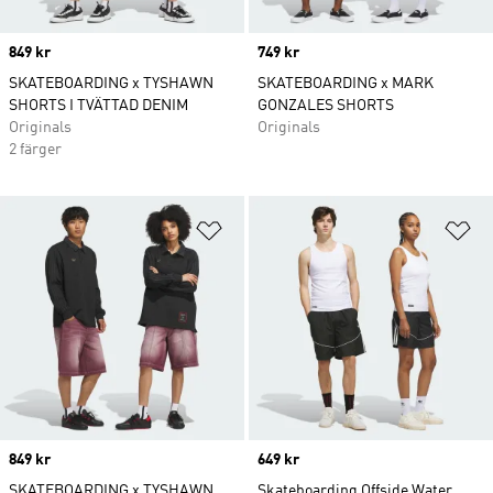
Price
849 kr
Price
749 kr
SKATEBOARDING x TYSHAWN
SKATEBOARDING x MARK
SHORTS I TVÄTTAD DENIM
GONZALES SHORTS
Originals
Originals
2 färger
Lägg till på önskelistan
Lä
Price
849 kr
Price
649 kr
SKATEBOARDING x TYSHAWN
Skateboarding Offside Water