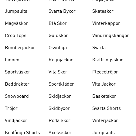
Jumpsuits
Svarta Byxor
Skateskor
Magväskor
Blå Skor
Vinterkappor
Crop Tops
Guldskor
Vandringskängor
Bomberjackor
Osynliga
Svarta
Strumpor
Ryggsäckar
Linnen
Regnjackor
Klättringsskor
Sportväskor
Vita Skor
Fleecetröjor
Baddräkter
Sportkläder
Vita Jackor
Snowboard
Skidjackor
Basketskor
Tröjor
Skidbyxor
Svarta Shorts
Vindjackor
Röda Skor
Vinterjackor
Knälånga Shorts
Axelväskor
Jumpsuits