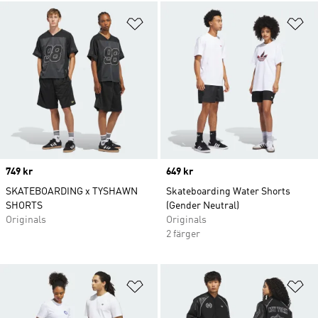
Lägg till på önskelistan
Lä
Price
749 kr
Price
649 kr
SKATEBOARDING x TYSHAWN
Skateboarding Water Shorts
SHORTS
(Gender Neutral)
Originals
Originals
2 färger
Lägg till på önskelistan
Lä