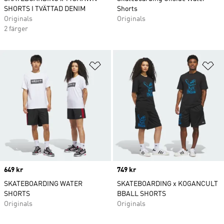
SHORTS I TVÄTTAD DENIM
Shorts
Originals
Originals
2 färger
Lägg till på önskelistan
Lä
Price
649 kr
Price
749 kr
SKATEBOARDING WATER
SKATEBOARDING x KOGANCULT
SHORTS
BBALL SHORTS
Originals
Originals