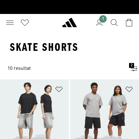
1
SKATE SHORTS
2
10 resultat
Lägg till på önskelistan
Lä