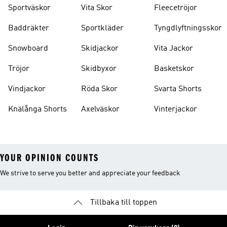
Sportväskor
Vita Skor
Fleecetröjor
Baddräkter
Sportkläder
Tyngdlyftningsskor
Snowboard
Skidjackor
Vita Jackor
Tröjor
Skidbyxor
Basketskor
Vindjackor
Röda Skor
Svarta Shorts
Knälånga Shorts
Axelväskor
Vinterjackor
YOUR OPINION COUNTS
We strive to serve you better and appreciate your feedback
Tillbaka till toppen