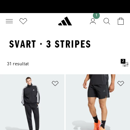
1
SVART · 3 STRIPES
2
31 resultat
Lägg till på önskelistan
Lä