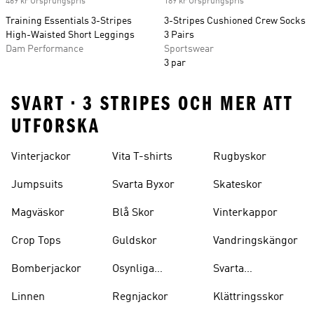
469 kr Ursprungspris
189 kr Ursprungspris
Training Essentials 3-Stripes
3-Stripes Cushioned Crew Socks
High-Waisted Short Leggings
3 Pairs
Dam Performance
Sportswear
3 par
SVART • 3 STRIPES OCH MER ATT
UTFORSKA
Vinterjackor
Vita T-shirts
Rugbyskor
Jumpsuits
Svarta Byxor
Skateskor
Magväskor
Blå Skor
Vinterkappor
Crop Tops
Guldskor
Vandringskängor
Bomberjackor
Osynliga
Svarta
Strumpor
Ryggsäckar
Linnen
Regnjackor
Klättringsskor