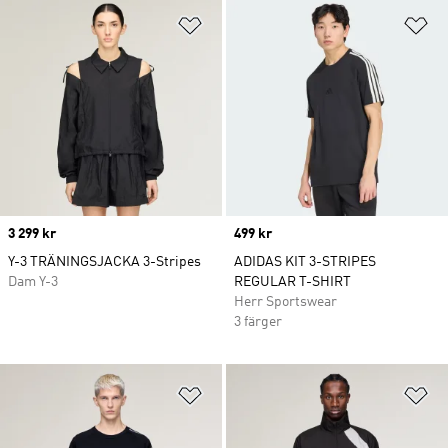
Lägg till på önskelistan
Lä
Price
3 299 kr
Price
499 kr
Y-3 TRÄNINGSJACKA 3-Stripes
ADIDAS KIT 3-STRIPES
Dam Y-3
REGULAR T-SHIRT
Herr Sportswear
3 färger
Lägg till på önskelistan
Lä