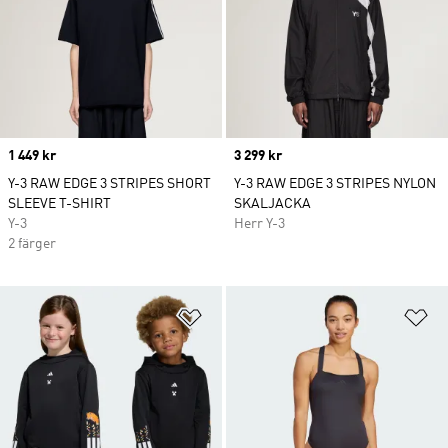
Price
1 449 kr
Price
3 299 kr
Y-3 RAW EDGE 3 STRIPES SHORT
Y-3 RAW EDGE 3 STRIPES NYLON
SLEEVE T-SHIRT
SKALJACKA
Y-3
Herr Y-3
2 färger
Lägg till på önskelistan
Lä