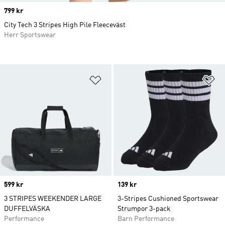
Price
799 kr
City Tech 3 Stripes High Pile Fleeceväst
Herr Sportswear
Lägg till på önskelistan
Lä
Price
599 kr
Price
139 kr
3 STRIPES WEEKENDER LARGE
3-Stripes Cushioned Sportswear
DUFFELVÄSKA
Strumpor 3-pack
Performance
Barn Performance