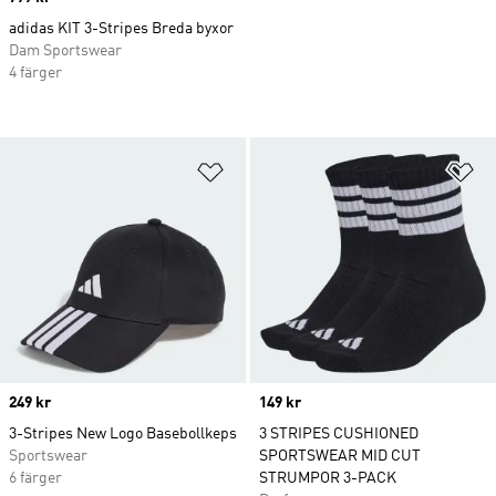
adidas KIT 3-Stripes Breda byxor
Dam Sportswear
4 färger
Lägg till på önskelistan
Lä
Price
249 kr
Price
149 kr
3-Stripes New Logo Basebollkeps
3 STRIPES CUSHIONED
Sportswear
SPORTSWEAR MID CUT
6 färger
STRUMPOR 3-PACK