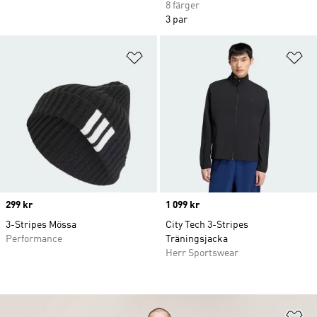
8 färger
3 par
Lägg till på önskelistan
Lä
Price
299 kr
Price
1 099 kr
3-Stripes Mössa
City Tech 3-Stripes
Performance
Träningsjacka
Herr Sportswear
Lä