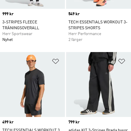
Price
999 kr
Price
549 kr
3-STRIPES FLEECE
TECH ESSENTIALS WORKOUT 3-
TRÄNINGSOVERALL
STRIPES SHORTS
Herr Sportswear
Herr Performance
Nyhet
2 färger
Lägg till på önskelistan
Lä
Price
499 kr
Price
799 kr
TECH ESSENTIALS WORKOUT 3
adidas KIT 3-Stripes Breda byxor