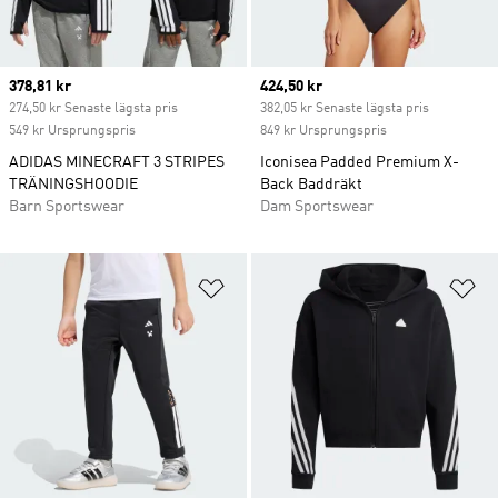
Current price
378,81 kr
Current price
424,50 kr
274,50 kr Senaste lägsta pris
382,05 kr Senaste lägsta pris
549 kr Ursprungspris
849 kr Ursprungspris
ADIDAS MINECRAFT 3 STRIPES
Iconisea Padded Premium X-
TRÄNINGSHOODIE
Back Baddräkt
Barn Sportswear
Dam Sportswear
Lägg till på önskelistan
Lä