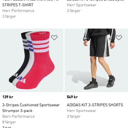
STRIPES T-SHIRT
Herr Sportswear
Herr Performance
3 färger
3 färger
Lägg till på önskelistan
Lä
Price
139 kr
Price
549 kr
3-Stripes Cushioned Sportswear
ADIDAS KIT 3-STRIPES SHORTS
Strumpor 3-pack
Herr Sportswear
Barn Performance
3 färger
8 färger