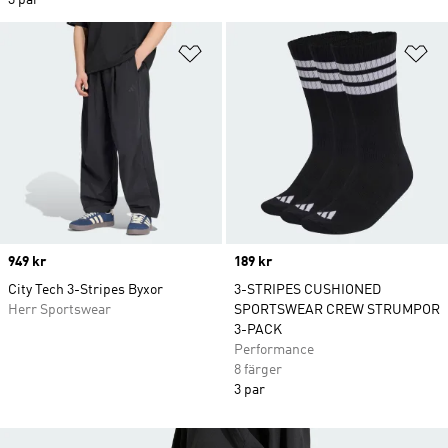
3 par
Lägg till på önskelistan
Lä
Price
949 kr
Price
189 kr
City Tech 3-Stripes Byxor
3-STRIPES CUSHIONED
Herr Sportswear
SPORTSWEAR CREW STRUMPOR
3-PACK
Performance
8 färger
3 par