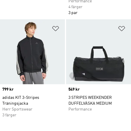
Performance
4 färger
3 par
Lägg till på önskelistan
Lä
Price
799 kr
Price
549 kr
adidas KIT 3-Stripes
3 STRIPES WEEKENDER
Träningsjacka
DUFFELVÄSKA MEDIUM
Herr Sportswear
Performance
3 färger