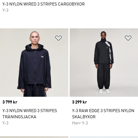
Y-3 NYLON WIRED 3 STRIPES CARGOBYXOR
Y-3
Lägg till på önskelistan
Lä
Price
3 799 kr
Price
3 299 kr
Y-3 NYLON WIRED 3 STRIPES
Y-3 RAW EDGE 3 STRIPES NYLON
TRÄNINGSJACKA
SKALBYXOR
Y-3
Herr Y-3