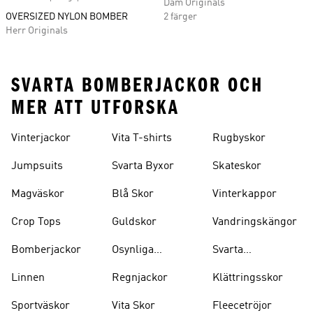
Dam Originals
OVERSIZED NYLON BOMBER
2 färger
Herr Originals
SVARTA BOMBERJACKOR OCH
MER ATT UTFORSKA
Vinterjackor
Vita T-shirts
Rugbyskor
Jumpsuits
Svarta Byxor
Skateskor
Magväskor
Blå Skor
Vinterkappor
Crop Tops
Guldskor
Vandringskängor
Bomberjackor
Osynliga
Svarta
Strumpor
Ryggsäckar
Linnen
Regnjackor
Klättringsskor
Sportväskor
Vita Skor
Fleecetröjor