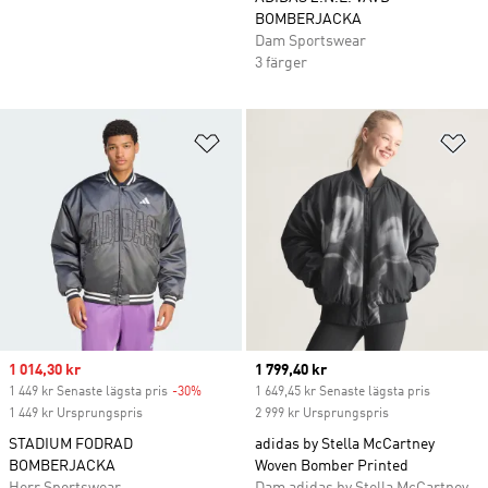
BOMBERJACKA
Dam Sportswear
3 färger
Lägg till på önskelistan
Lä
Sale price
1 014,30 kr
Current price
1 799,40 kr
1 449 kr Senaste lägsta pris
-30%
Discount
1 649,45 kr Senaste lägsta pris
1 449 kr Ursprungspris
2 999 kr Ursprungspris
STADIUM FODRAD
adidas by Stella McCartney
BOMBERJACKA
Woven Bomber Printed