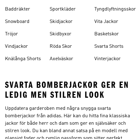
Baddräkter
Sportkläder
Tyngdlyftningsskor
Snowboard
Skidjackor
Vita Jackor
Tröjor
Skidbyxor
Basketskor
Vindjackor
Röda Skor
Svarta Shorts
Knälånga Shorts
Axelväskor
Vinterjackor
SVARTA BOMBERJACKOR GER EN
LEDIG MEN STILREN LOOK
Uppdatera garderoben med några snygga svarta
bomberjackor från adidas. Här kan du hitta fina klassiska
jackor för både herr och dam som ger en självsäker och
stilren look. Du kan bland annat satsa på en modell med
glansigt foder och rymlig passform som sitter perfekt