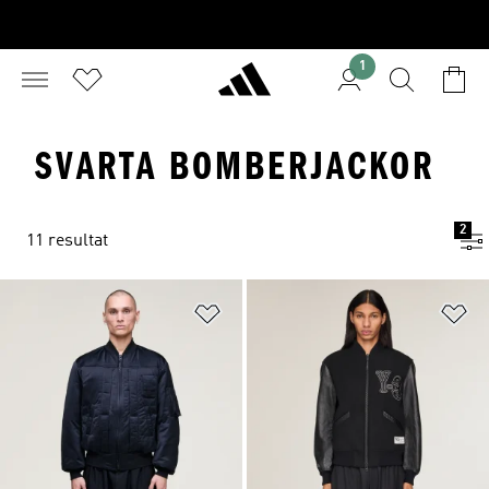
1
SVARTA BOMBERJACKOR
2
11 resultat
Lägg till på önskelistan
Lä