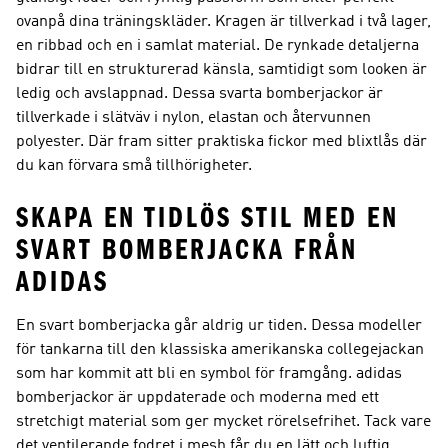
ovanpå dina träningskläder. Kragen är tillverkad i två lager,
en ribbad och en i samlat material. De rynkade detaljerna
bidrar till en strukturerad känsla, samtidigt som looken är
ledig och avslappnad. Dessa svarta bomberjackor är
tillverkade i slätväv i nylon, elastan och återvunnen
polyester. Där fram sitter praktiska fickor med blixtlås där
du kan förvara små tillhörigheter.
SKAPA EN TIDLÖS STIL MED EN
SVART BOMBERJACKA FRÅN
ADIDAS
En svart bomberjacka går aldrig ur tiden. Dessa modeller
för tankarna till den klassiska amerikanska collegejackan
som har kommit att bli en symbol för framgång. adidas
bomberjackor är uppdaterade och moderna med ett
stretchigt material som ger mycket rörelsefrihet. Tack vare
det ventilerande fodret i mesh får du en lätt och luftig