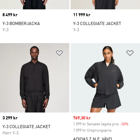
Price
8 499 kr
Price
11 999 kr
Y-3 BOMBERJACKA
Y-3 COLLEGIATE JACKET
Y-3
Y-3
Lägg till på önskelistan
Lä
Price
3 299 kr
Sale price
769,30 kr
1 099 kr Senaste lägsta pris
-30%
Discou
Y-3 COLLEGIATE JACKET
1 099 kr Ursprungspris
Herr Y-3
ADIDAS Z.N.E. VÄVD