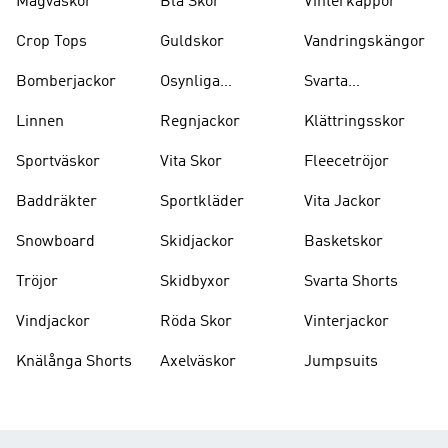
Magväskor
Blå Skor
Vinterkappor
Crop Tops
Guldskor
Vandringskängor
Bomberjackor
Osynliga
Svarta
Strumpor
Ryggsäckar
Linnen
Regnjackor
Klättringsskor
Sportväskor
Vita Skor
Fleecetröjor
Baddräkter
Sportkläder
Vita Jackor
Snowboard
Skidjackor
Basketskor
Tröjor
Skidbyxor
Svarta Shorts
Vindjackor
Röda Skor
Vinterjackor
Knälånga Shorts
Axelväskor
Jumpsuits