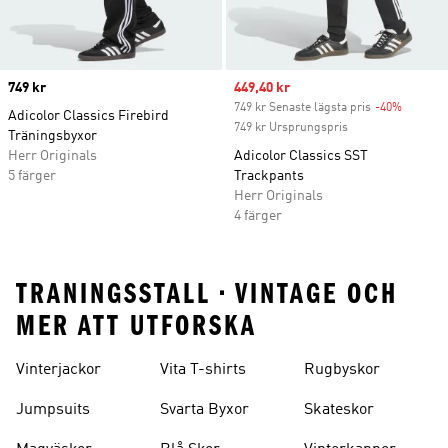
Price
749 kr
Sale price
449,40 kr
749 kr Senaste lägsta pris
-40%
Discoun
Adicolor Classics Firebird
749 kr Ursprungspris
Träningsbyxor
Herr Originals
Adicolor Classics SST
5 färger
Trackpants
Herr Originals
4 färger
TRANINGSSTALL • VINTAGE OCH
MER ATT UTFORSKA
Vinterjackor
Vita T-shirts
Rugbyskor
Jumpsuits
Svarta Byxor
Skateskor