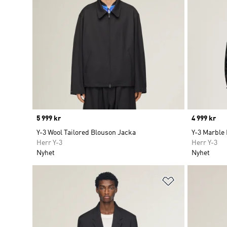
Price
5 999 kr
Price
4 999 kr
Y-3 Wool Tailored Blouson Jacka
Y-3 Marble
Herr Y-3
Herr Y-3
Nyhet
Nyhet
Lägg till på ö