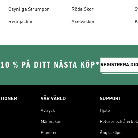
Osynliga Strumpor
Röda Skor
S
Regnjackor
Axelväskor
K
10 % PÅ DITT NÄSTA KÖP*
REGISTRERA DIG
TIONER
VÅR VÄRLD
SUPPORT
Avtryck
Hjälp
Människor
Returer och återbet
Planeten
Ångra köpet