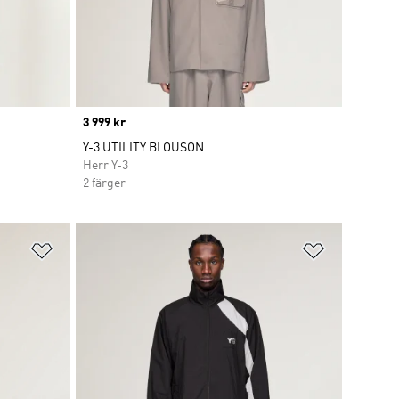
Price
3 999 kr
Y-3 UTILITY BLOUSON
Herr Y-3
2 färger
Lägg till på önskelistan
Lägg till p