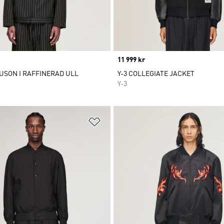
Price
11 999 kr
OUSON I RAFFINERAD ULL
Y-3 COLLEGIATE JACKET
Y-3
nskelistan
Lägg till på önskelistan