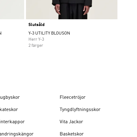
Slutsåld
N
Y-3 UTILITY BLOUSON
Herr Y-3
2 färger
ugbyskor
Fleecetröjor
kateskor
Tyngdlyftningsskor
interkappor
Vita Jackor
andringskängor
Basketskor