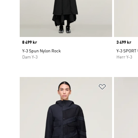
Price
8 499 kr
Price
3 499 kr
Y-3 Spun Nylon Rock
Y-3 SPORT
Dam Y-3
Herr Y-3
Lägg till på ö