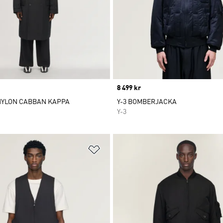
Price
8 499 kr
NYLON CABBAN KAPPA
Y-3 BOMBERJACKA
Y-3
nskelistan
Lägg till på önskelistan