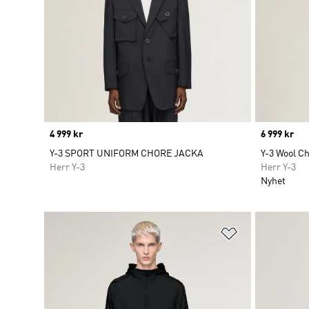
Price
4 999 kr
Price
6 999 kr
Y-3 SPORT UNIFORM CHORE JACKA
Y-3 Wool C
Herr Y-3
Herr Y-3
Nyhet
Lägg till på ö