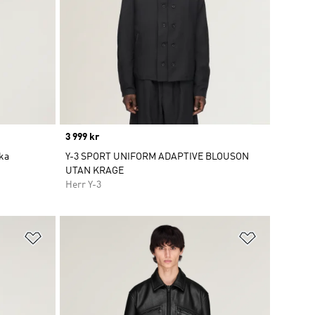
Price
3 999 kr
cka
Y-3 SPORT UNIFORM ADAPTIVE BLOUSON
UTAN KRAGE
Herr Y-3
Lägg till på önskelistan
Lägg till p