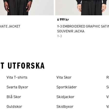
Price
6 999 kr
GIATE JACKET
Y-3 EMBROIDERED GRAPHIC SATI
SOUVENIR JACKA
Y-3
TT UTFORSKA
Vita T-shirts
Vita Skor
R
Svarta Byxor
Sportkläder
S
Blå Skor
Skidjackor
V
Guldskor
Skidbyxor
V