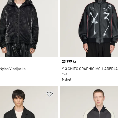
Price
23 999 kr
 Nylon Vindjacka
Y-3 CHITO GRAPHIC MC-LÄDERJ
Y-3
Nyhet
nskelistan
Lägg till på önskelistan