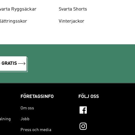
varta Ryggsäckar
Svarta Shorts
lättringsskor
Vinterjackor
 GRATIS
FÖRETAGSINFO
FÖLJ OSS
Om oss
alning
Jobb
Press och media