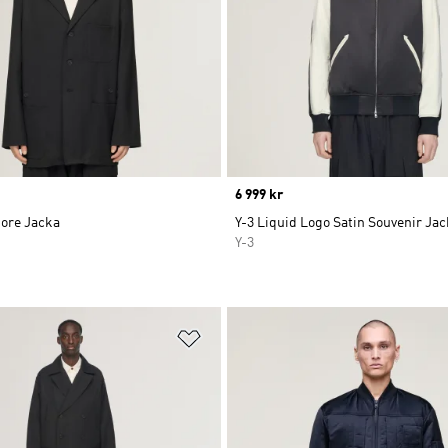
Price
6 999 kr
hore Jacka
Y-3 Liquid Logo Satin Souvenir Ja
Y-3
nskelistan
Lägg till på önskelistan