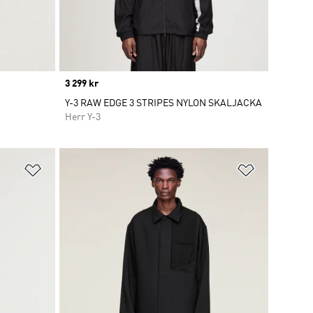
Price
3 299 kr
Y-3 RAW EDGE 3 STRIPES NYLON SKALJACKA
Herr Y-3
Lägg till på önskelistan
Lägg till p