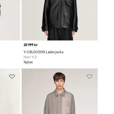
Price
20 999 kr
Y-3 BLOUSON Läderjacka
Herr Y-3
Nyhet
Lägg till på önskelistan
Lägg till p