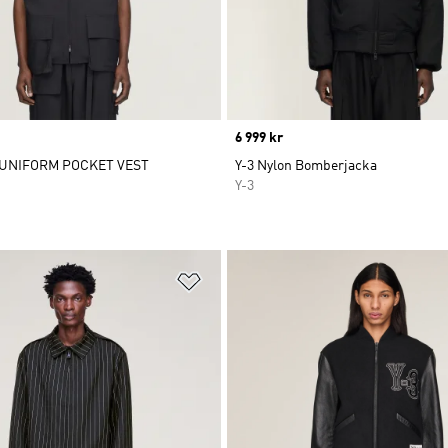
Price
6 999 kr
 UNIFORM POCKET VEST
Y-3 Nylon Bomberjacka
Y-3
nskelistan
Lägg till på önskelistan