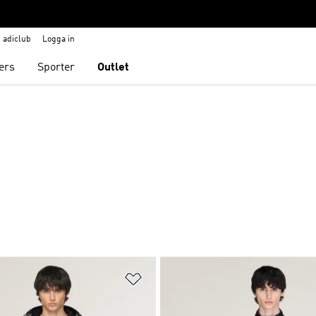
adiclub
Logga in
ers
Sporter
Outlet
nskelistan
Lägg till på önskelistan