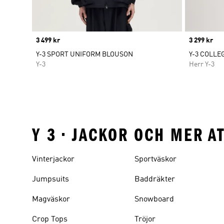
Price
3 499 kr
Price
3 299 kr
Y-3 SPORT UNIFORM BLOUSON
Y-3 COLLE
Y-3
Herr Y-3
Y 3 • JACKOR OCH MER A
Vinterjackor
Sportväskor
Jumpsuits
Baddräkter
Magväskor
Snowboard
Crop Tops
Tröjor