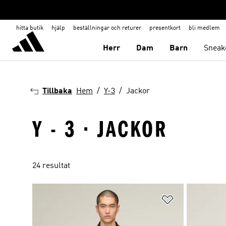
hitta butik
hjälp
beställningar och returer
presentkort
bli medlem
Herr
Dam
Barn
Sneak
Tillbaka
Hem
Y-3
Jackor
Y - 3 · JACKOR
24 resultat
Lägg till på ö