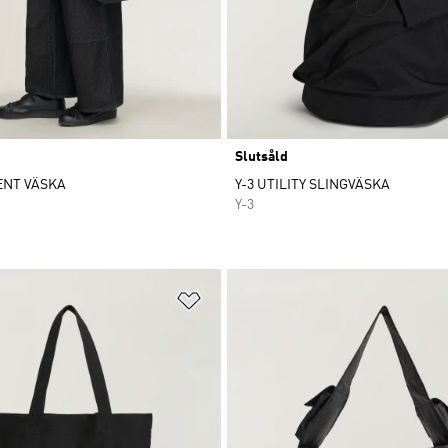
Slutsåld
ENT VÄSKA
Y-3 UTILITY SLINGVÄSKA
Y-3
nskelistan
Lägg till på önskelistan