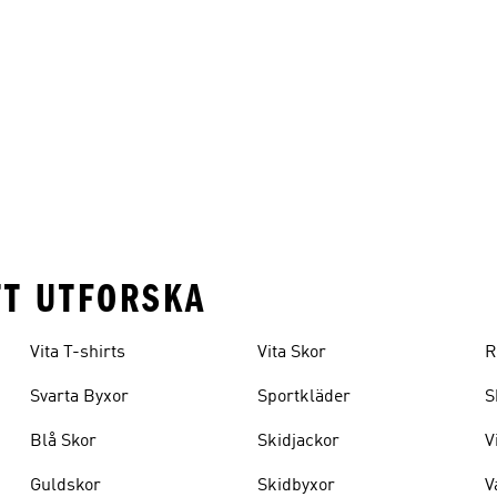
TT UTFORSKA
Vita T-shirts
Vita Skor
R
Svarta Byxor
Sportkläder
S
Blå Skor
Skidjackor
V
Guldskor
Skidbyxor
V