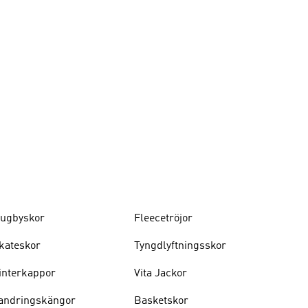
ugbyskor
Fleecetröjor
kateskor
Tyngdlyftningsskor
interkappor
Vita Jackor
andringskängor
Basketskor