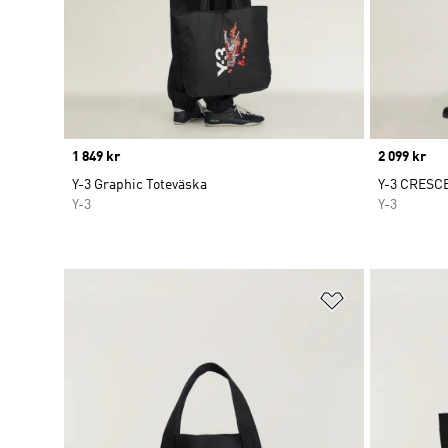
Price
1 849 kr
Price
2 099 kr
Y-3 Graphic Toteväska
Y-3 CRESC
Y-3
Y-3
Lägg till på ö