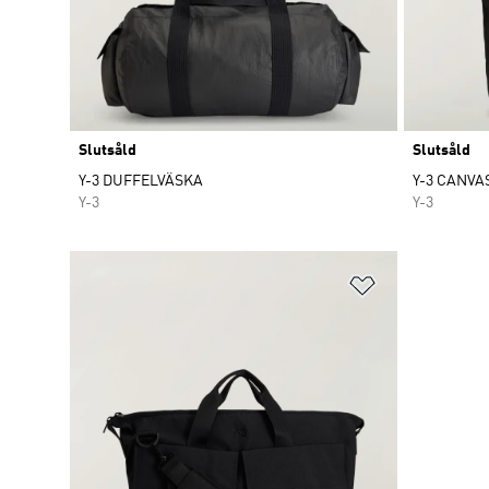
Slutsåld
Slutsåld
Y-3 DUFFELVÄSKA
Y-3 CANVA
Y-3
Y-3
Lägg till på ö