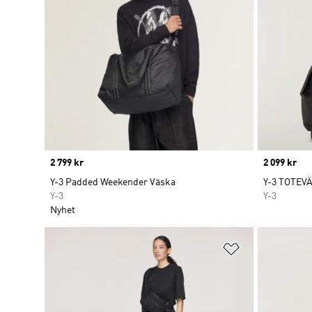
Price
2 799 kr
Price
2 099 kr
Y-3 Padded Weekender Väska
Y-3 TOTEV
Y-3
Y-3
Nyhet
Lägg till på ö