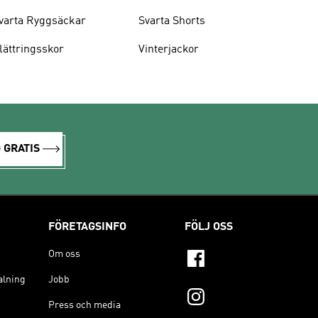
varta Ryggsäckar
Svarta Shorts
lättringsskor
Vinterjackor
 GRATIS
FÖRETAGSINFO
FÖLJ OSS
Om oss
alning
Jobb
Press och media