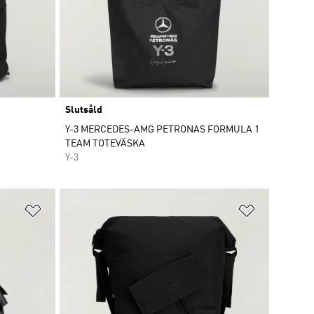
Slutsåld
Y-3 MERCEDES-AMG PETRONAS FORMULA 1
TEAM TOTEVÄSKA
Y-3
Lägg till på önskelistan
Lägg till p