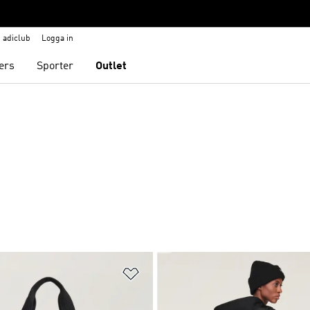
adiclub
Logga in
ers
Sporter
Outlet
nskelistan
Lägg till på önskelistan