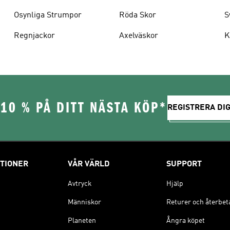
Osynliga Strumpor
Röda Skor
S
Regnjackor
Axelväskor
K
10 % PÅ DITT NÄSTA KÖP*
REGISTRERA DIG
TIONER
VÅR VÄRLD
SUPPORT
Avtryck
Hjälp
Människor
Returer och återbet
Planeten
Ångra köpet