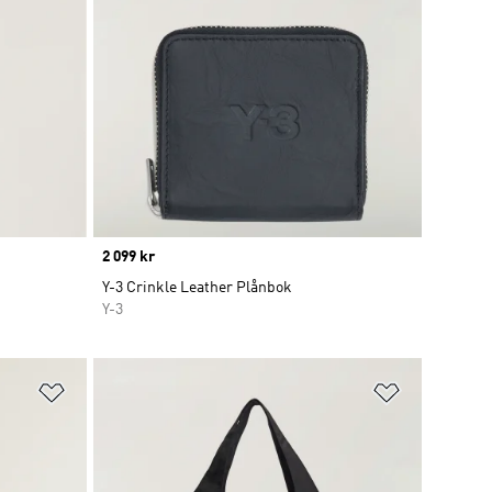
Price
2 099 kr
Y-3 Crinkle Leather Plånbok
Y-3
Lägg till på önskelistan
Lägg till p