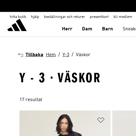
hitta butik
hjälp
beställningar och returer
presentkort
bli medlem
Herr
Dam
Barn
Sneak
Tillbaka
Hem
Y-3
Väskor
Y - 3 · VÄSKOR
17 resultat
Lägg till på ö