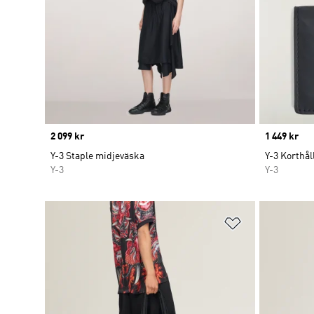
Price
2 099 kr
Price
1 449 kr
Y-3 Staple midjeväska
Y-3 Korthål
Y-3
Y-3
Lägg till på ö