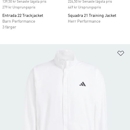
139,50 kr Senaste lägsta pris
224,50 kr Senaste lägsta pris
279 kr Ursprungspris
449 kr Ursprungspris
Entrada 22 Trackjacket
Squadra 21 Training Jacket
Barn Performance
Herr Performance
3 färger
Lä