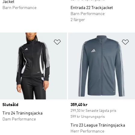
Jacket
Barn Performance
Entrada 22 Trackjacket
Barn Performance
2 färger
Lägg till på önskelistan
Lä
Slutsåld
Current price
359,40 kr
299,50 kr Senaste lägsta pris
Tiro 24 Träningsjacka
599 kr Ursprungspris
Dam Performance
Tiro 23 League Träningsjacka
Herr Performance