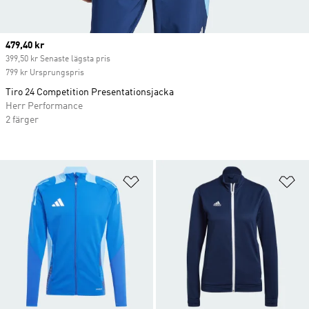
Current price
479,40 kr
399,50 kr Senaste lägsta pris
799 kr Ursprungspris
Tiro 24 Competition Presentationsjacka
Herr Performance
2 färger
Lägg till på önskelistan
Lä