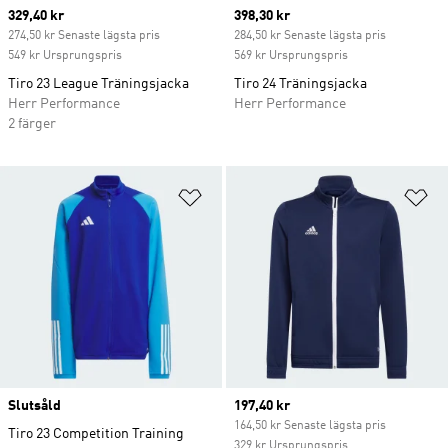
Current price
329,40 kr
Current price
398,30 kr
274,50 kr Senaste lägsta pris
284,50 kr Senaste lägsta pris
549 kr Ursprungspris
569 kr Ursprungspris
Tiro 23 League Träningsjacka
Tiro 24 Träningsjacka
Herr Performance
Herr Performance
2 färger
Lägg till på önskelistan
Lä
Slutsåld
Current price
197,40 kr
164,50 kr Senaste lägsta pris
Tiro 23 Competition Training
329 kr Ursprungspris