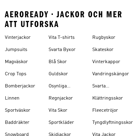
AEROREADY • JACKOR OCH MER
ATT UTFORSKA
Vinterjackor
Vita T-shirts
Rugbyskor
Jumpsuits
Svarta Byxor
Skateskor
Magväskor
Blå Skor
Vinterkappor
Crop Tops
Guldskor
Vandringskängor
Bomberjackor
Osynliga
Svarta
Strumpor
Ryggsäckar
Linnen
Regnjackor
Klättringsskor
Sportväskor
Vita Skor
Fleecetröjor
Baddräkter
Sportkläder
Tyngdlyftningsskor
Snowboard
Skidjackor
Vita Jackor