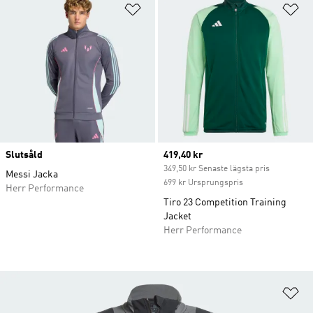
Lägg till på önskelistan
Lä
Slutsåld
Current price
419,40 kr
349,50 kr Senaste lägsta pris
Messi Jacka
699 kr Ursprungspris
Herr Performance
Tiro 23 Competition Training
Jacket
Herr Performance
Lä