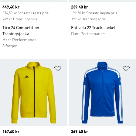
Current price
449,40 kr
Current price
239,40 kr
374,50 kr Senaste lägsta pris
199,50 kr Senaste lägsta pris
749 kr Ursprungspris
399 kr Ursprungspris
Tiro 24 Competition
Entrada 22 Track Jacket
Träningsjacka
Dam Performance
Herr Performance
3 färger
Lägg till på önskelistan
Lä
Current price
167,40 kr
Current price
269,40 kr