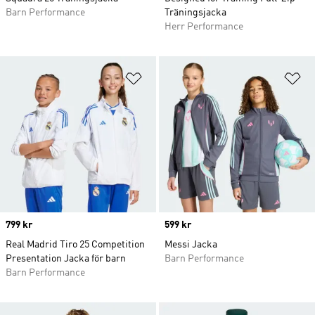
Barn Performance
Träningsjacka
Herr Performance
Lägg till på önskelistan
Lä
Price
799 kr
Price
599 kr
Real Madrid Tiro 25 Competition
Messi Jacka
Presentation Jacka för barn
Barn Performance
Barn Performance