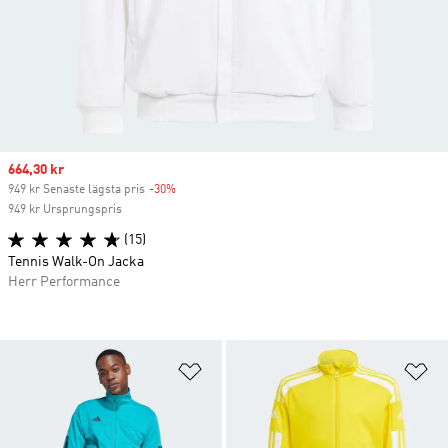
Sale price
664,30 kr
949 kr Senaste lägsta pris
-30%
Discount
949 kr Ursprungspris
(15)
Tennis Walk-On Jacka
Herr Performance
Lägg till på önskelistan
Lä