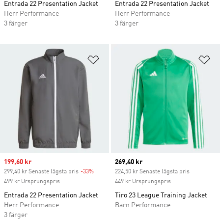
Entrada 22 Presentation Jacket
Entrada 22 Presentation Jacket
Herr Performance
Herr Performance
3 färger
3 färger
Lägg till på önskelistan
Lä
Sale price
199,60 kr
Current price
269,40 kr
299,40 kr Senaste lägsta pris
-33%
Discount
224,50 kr Senaste lägsta pris
499 kr Ursprungspris
449 kr Ursprungspris
Entrada 22 Presentation Jacket
Tiro 23 League Training Jacket
Herr Performance
Barn Performance
3 färger