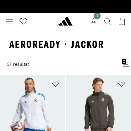
1
AEROREADY · JACKOR
2
31 resultat
Lägg till på önskelistan
Lä