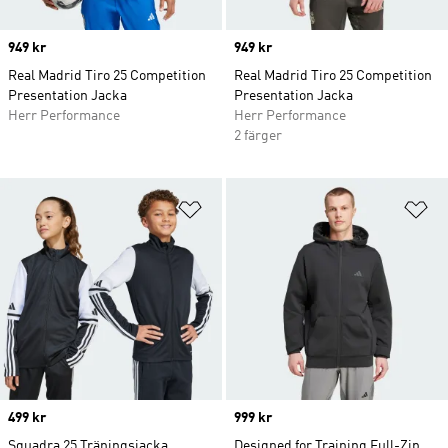
Price
949 kr
Price
949 kr
Real Madrid Tiro 25 Competition
Real Madrid Tiro 25 Competition
Presentation Jacka
Presentation Jacka
Herr Performance
Herr Performance
2 färger
Lägg till på önskelistan
Lä
Price
499 kr
Price
999 kr
Squadra 25 Träningsjacka
Designed for Training Full-Zip