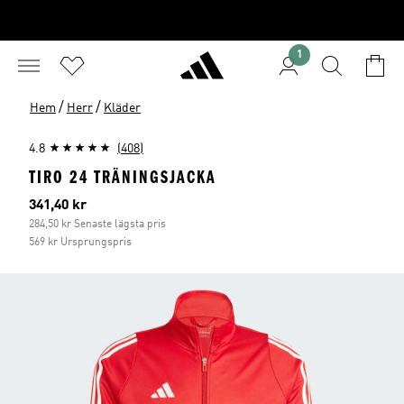
1
/
/
Hem
Herr
Kläder
4.8
(408)
TIRO 24 TRÄNINGSJACKA
Aktuellt pris
341,40 kr
284,50 kr Senaste lägsta pris
569 kr Ursprungspris