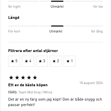
för tight
Utmärkt
för lös
Längd
För kort
Utmärkt
för lång
Filtrera efter antal stjärnor
5
4
3
2
1
18 augusti 2024
Ett av de bästa köpen
FÄRG:
Team Mid Grey / White
Det är en ny färg som jag köpt! Den är både snygg och
passar perfekt!