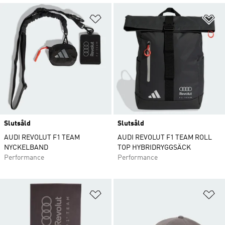
Lägg till på önskelistan
Lä
Slutsåld
Slutsåld
AUDI REVOLUT F1 TEAM
AUDI REVOLUT F1 TEAM ROLL
NYCKELBAND
TOP HYBRIDRYGGSÄCK
Performance
Performance
Lägg till på önskelistan
Lä