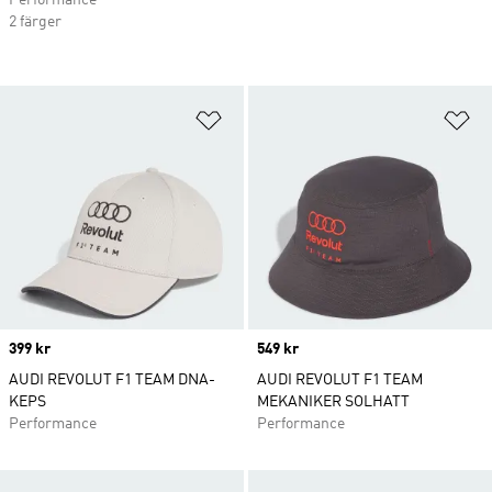
Performance
2 färger
Lägg till på önskelistan
Lä
Price
399 kr
Price
549 kr
AUDI REVOLUT F1 TEAM DNA-
AUDI REVOLUT F1 TEAM
KEPS
MEKANIKER SOLHATT
Performance
Performance