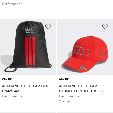
Performance
Lägg till på önskelistan
Lä
Price
249 kr
Price
649 kr
AUDI REVOLUT F1 TEAM DNA
AUDI REVOLUT F1 TEAM
GYMVÄSKA
GABRIEL BORTOLETO KEPS
Performance
Performance
2 färger