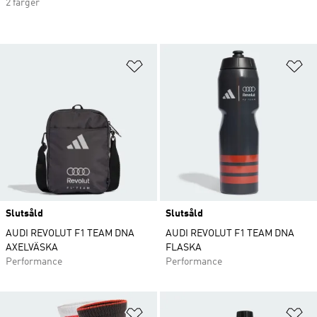
2 färger
Lägg till på önskelistan
Lä
Slutsåld
Slutsåld
AUDI REVOLUT F1 TEAM DNA
AUDI REVOLUT F1 TEAM DNA
AXELVÄSKA
FLASKA
Performance
Performance
Lägg till på önskelistan
Lä