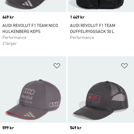
Price
649 kr
Price
1 449 kr
AUDI REVOLUT F1 TEAM NICO
AUDI REVOLUT F1 TEAM
HULKENBERG KEPS
DUFFELRYGGSÄCK 50 L
Performance
Performance
2 färger
Lägg till på önskelistan
Lä
Price
599 kr
Price
549 kr