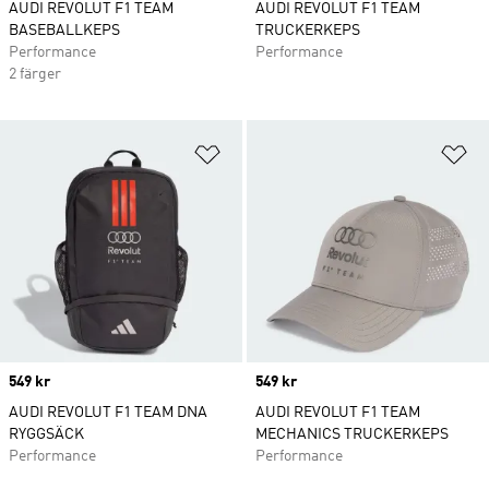
AUDI REVOLUT F1 TEAM
AUDI REVOLUT F1 TEAM
BASEBALLKEPS
TRUCKERKEPS
Performance
Performance
2 färger
Lägg till på önskelistan
Lä
Price
549 kr
Price
549 kr
AUDI REVOLUT F1 TEAM DNA
AUDI REVOLUT F1 TEAM
RYGGSÄCK
MECHANICS TRUCKERKEPS
Performance
Performance