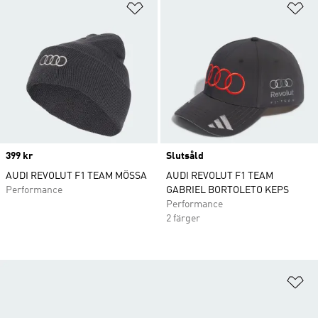
Lägg till på önskelistan
Lä
Price
399 kr
Slutsåld
AUDI REVOLUT F1 TEAM MÖSSA
AUDI REVOLUT F1 TEAM
Performance
GABRIEL BORTOLETO KEPS
Performance
2 färger
Lä