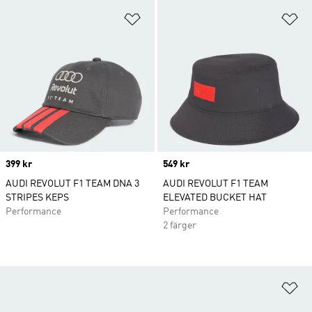
Lägg till på önskelistan
Lä
Price
399 kr
Price
549 kr
AUDI REVOLUT F1 TEAM DNA 3
AUDI REVOLUT F1 TEAM
STRIPES KEPS
ELEVATED BUCKET HAT
Performance
Performance
2 färger
Lä