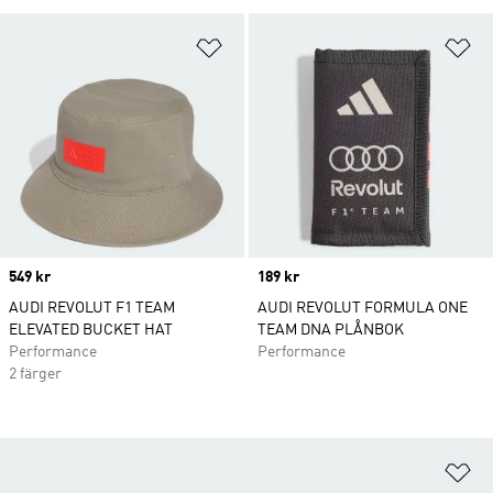
Lägg till på önskelistan
Lä
Price
549 kr
Price
189 kr
AUDI REVOLUT F1 TEAM
AUDI REVOLUT FORMULA ONE
ELEVATED BUCKET HAT
TEAM DNA PLÅNBOK
Performance
Performance
2 färger
Lä