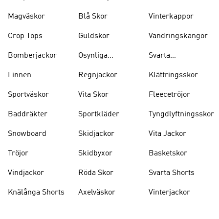
Magväskor
Blå Skor
Vinterkappor
Crop Tops
Guldskor
Vandringskängor
Bomberjackor
Osynliga
Svarta
Strumpor
Ryggsäckar
Linnen
Regnjackor
Klättringsskor
Sportväskor
Vita Skor
Fleecetröjor
Baddräkter
Sportkläder
Tyngdlyftningsskor
Snowboard
Skidjackor
Vita Jackor
Tröjor
Skidbyxor
Basketskor
Vindjackor
Röda Skor
Svarta Shorts
Knälånga Shorts
Axelväskor
Vinterjackor