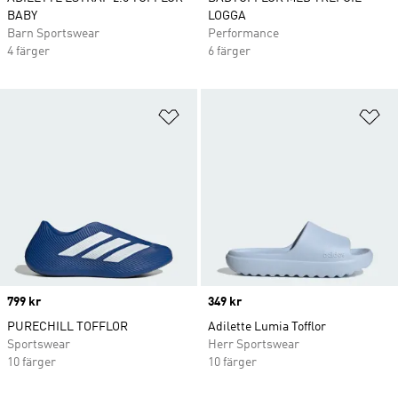
BABY
LOGGA
Barn Sportswear
Performance
4 färger
6 färger
Lägg till på önskelistan
Lä
Price
799 kr
Price
349 kr
PURECHILL TOFFLOR
Adilette Lumia Tofflor
Sportswear
Herr Sportswear
10 färger
10 färger