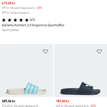
Sale price
419,30 kr
599 kr Senaste lägsta pris
-30%
Discount
599 kr Ursprungspris
(47)
Adilette Komfort 2.0 Argentina Sporttofflor
Sportswear
Lägg till på önskelistan
Lä
Current price
329,34 kr
Sale price
187,60 kr
274,45 kr Senaste lägsta pris
469 kr Senaste lägsta pris
-60%
Discoun