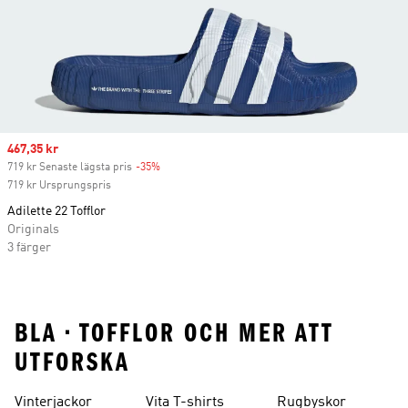
Sale price
467,35 kr
719 kr Senaste lägsta pris
-35%
Discount
719 kr Ursprungspris
Adilette 22 Tofflor
Originals
3 färger
BLA • TOFFLOR OCH MER ATT
UTFORSKA
Vinterjackor
Vita T-shirts
Rugbyskor