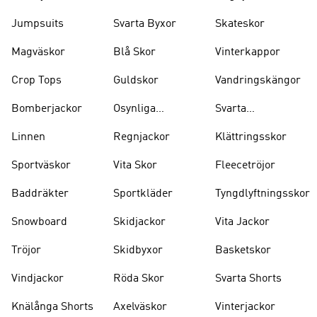
Jumpsuits
Svarta Byxor
Skateskor
Magväskor
Blå Skor
Vinterkappor
Crop Tops
Guldskor
Vandringskängor
Bomberjackor
Osynliga
Svarta
Strumpor
Ryggsäckar
Linnen
Regnjackor
Klättringsskor
Sportväskor
Vita Skor
Fleecetröjor
Baddräkter
Sportkläder
Tyngdlyftningsskor
Snowboard
Skidjackor
Vita Jackor
Tröjor
Skidbyxor
Basketskor
Vindjackor
Röda Skor
Svarta Shorts
Knälånga Shorts
Axelväskor
Vinterjackor