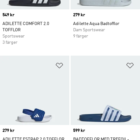
Price
549 kr
Price
279 kr
ADILETTE COMFORT 2.0
Adilette Aqua Badtofflor
TOFFLOR
Dam Sportswear
Sportswear
9 färger
3 färger
Lägg till på önskelistan
Lä
Price
279 kr
Price
599 kr
ADILETTE ESTRAP 2.0 TOFFLOR
BADTOFFLOR MED TREFOIL-