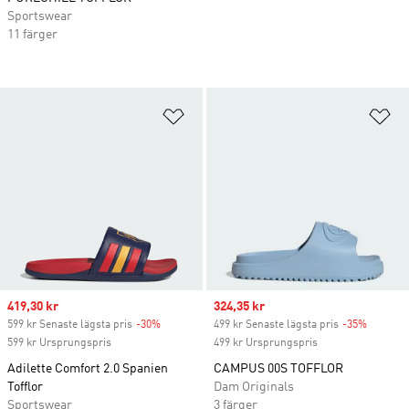
Sportswear
11 färger
Lägg till på önskelistan
Lä
Sale price
419,30 kr
Sale price
324,35 kr
599 kr Senaste lägsta pris
-30%
Discount
499 kr Senaste lägsta pris
-35%
Discoun
599 kr Ursprungspris
499 kr Ursprungspris
Adilette Comfort 2.0 Spanien
CAMPUS 00S TOFFLOR
Tofflor
Dam Originals
Sportswear
3 färger