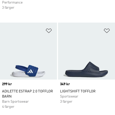
Performance
3 färger
Lägg till på önskelistan
Lä
Price
299 kr
Price
349 kr
ADILETTE ESTRAP 2.0 TOFFLOR
LIGHTSHIFT TOFFLOR
BARN
Sportswear
Barn Sportswear
3 färger
4 färger