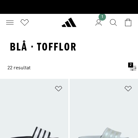
1
BLÅ · TOFFLOR
2
22 resultat
Lägg till på önskelistan
Lä