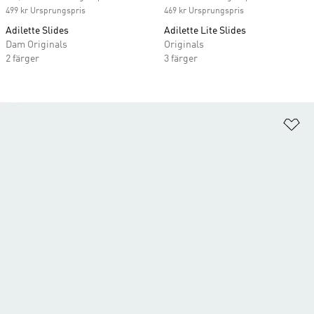
499 kr Ursprungspris
469 kr Ursprungspris
Adilette Slides
Adilette Lite Slides
Dam Originals
Originals
2 färger
3 färger
Lä