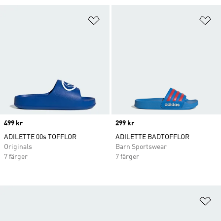
Lägg till på önskelistan
Lä
Price
499 kr
Price
299 kr
ADILETTE 00s TOFFLOR
ADILETTE BADTOFFLOR
Originals
Barn Sportswear
7 färger
7 färger
Lä