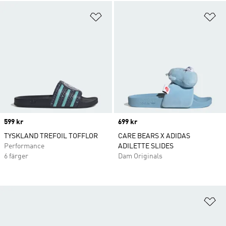
Lägg till på önskelistan
Lä
Price
599 kr
Price
699 kr
TYSKLAND TREFOIL TOFFLOR
CARE BEARS X ADIDAS
Performance
ADILETTE SLIDES
6 färger
Dam Originals
Lä