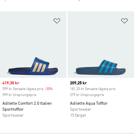
Lägg till på önskelistan
Lä
Sale price
419,30 kr
Current price
209,25 kr
599 kr Senaste lägsta pris
-30%
Discount
181,35 kr Senaste lägsta pris
599 kr Ursprungspris
279 kr Ursprungspris
Adilette Comfort 2.0 Italien
Adilette Aqua Tofflor
Sporttofflor
Sportswear
Sportswear
15 färger