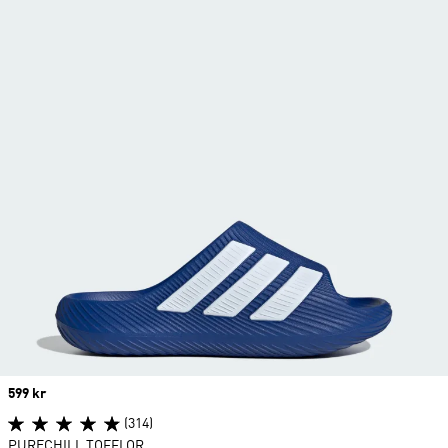
Price
599 kr
(314)
PURECHILL TOFFLOR