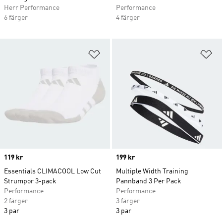
Herr Performance
Performance
6 färger
4 färger
Lägg till på önskelistan
Lä
Price
119 kr
Price
199 kr
Essentials CLIMACOOL Low Cut
Multiple Width Training
Strumpor 3-pack
Pannband 3 Per Pack
Performance
Performance
2 färger
3 färger
3 par
3 par