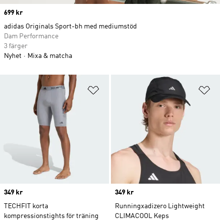
Price
699 kr
adidas Originals Sport-bh med mediumstöd
Dam Performance
3 färger
Nyhet
Mixa & matcha
Lägg till på önskelistan
Lä
Price
349 kr
Price
349 kr
TECHFIT korta
Runningxadizero Lightweight
kompressionstights för träning
CLIMACOOL Keps