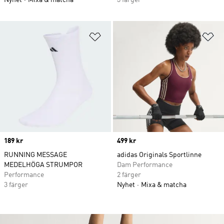
Nyhet
Mixa & matcha
3 färger
Lägg till på önskelistan
Lä
Price
189 kr
Price
499 kr
RUNNING MESSAGE
adidas Originals Sportlinne
MEDELHÖGA STRUMPOR
Dam Performance
Performance
2 färger
3 färger
Nyhet
Mixa & matcha