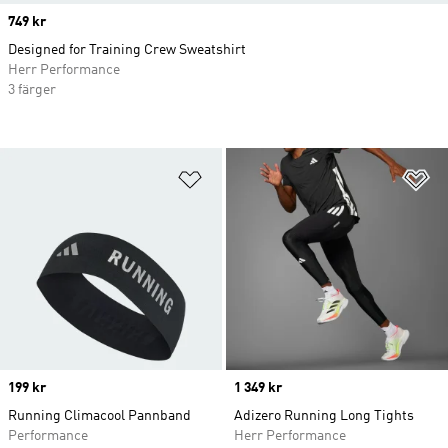
Price
749 kr
Designed for Training Crew Sweatshirt
Herr Performance
3 färger
Lägg till på önskelistan
Lä
Price
199 kr
Price
1 349 kr
Running Climacool Pannband
Adizero Running Long Tights
Performance
Herr Performance