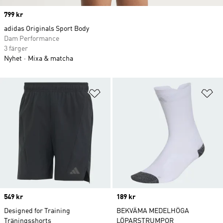
Price
799 kr
adidas Originals Sport Body
Dam Performance
3 färger
Nyhet
Mixa & matcha
Lägg till på önskelistan
Lä
Price
549 kr
Price
189 kr
Designed for Training
BEKVÄMA MEDELHÖGA
Träningsshorts
LÖPARSTRUMPOR