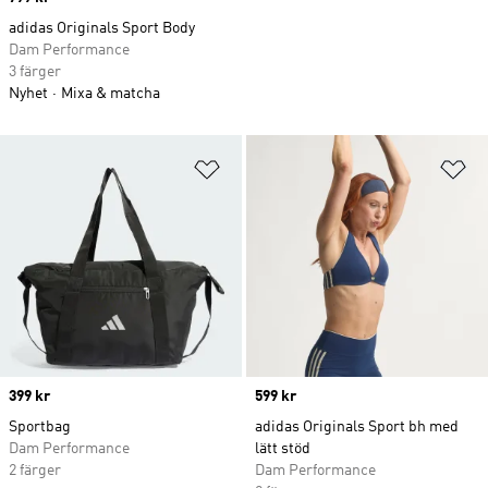
adidas Originals Sport Body
Dam Performance
3 färger
Nyhet
Mixa & matcha
Lägg till på önskelistan
Lä
Price
399 kr
Price
599 kr
Sportbag
adidas Originals Sport bh med
Dam Performance
lätt stöd
2 färger
Dam Performance