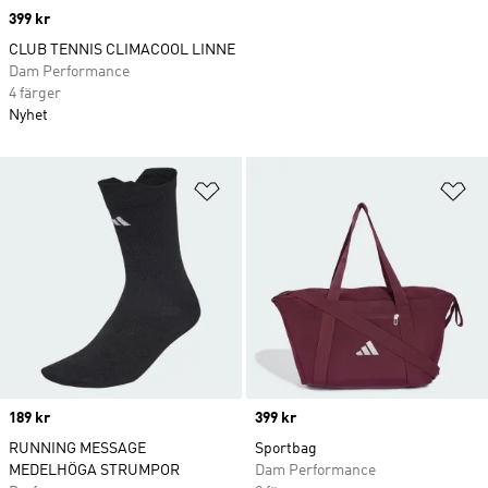
Price
399 kr
CLUB TENNIS CLIMACOOL LINNE
Dam Performance
4 färger
Nyhet
Lägg till på önskelistan
Lä
Price
189 kr
Price
399 kr
RUNNING MESSAGE
Sportbag
MEDELHÖGA STRUMPOR
Dam Performance