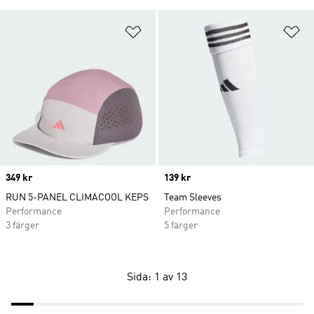
Lägg till på önskelistan
Lä
Price
349 kr
Price
139 kr
RUN 5-PANEL CLIMACOOL KEPS
Team Sleeves
Performance
Performance
3 färger
5 färger
Sida: 1 av 13