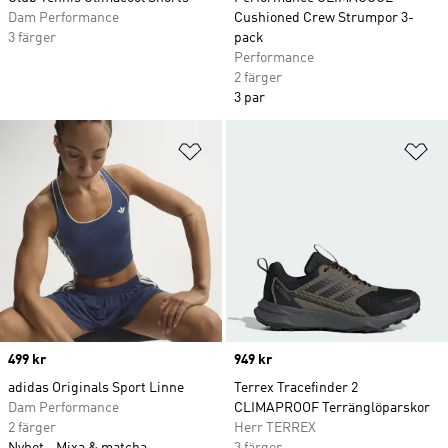
Dam Performance
Cushioned Crew Strumpor 3-
3 färger
pack
Performance
2 färger
3 par
Lägg till på önskelistan
Lä
Price
499 kr
Price
949 kr
adidas Originals Sport Linne
Terrex Tracefinder 2
Dam Performance
CLIMAPROOF Terränglöparskor
2 färger
Herr TERREX