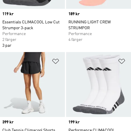
Price
119 kr
Price
189 kr
Essentials CLIMACOOL Low Cut
RUNNING LIGHT CREW
Strumpor 3-pack
STRUMPOR
Performance
Performance
2 färger
4 färger
3 par
Lägg till på önskelistan
Lä
Price
399 kr
Price
199 kr
Club Tennis Climacool Shorts
Performance CLIMACOOL