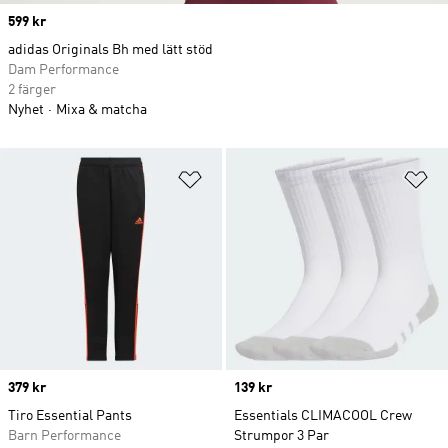
Price
599 kr
adidas Originals Bh med lätt stöd
Dam Performance
2 färger
Nyhet
Mixa & matcha
Lägg till på önskelistan
Lä
Price
379 kr
Price
139 kr
Tiro Essential Pants
Essentials CLIMACOOL Crew
Barn Performance
Strumpor 3 Par