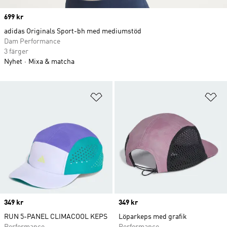
Price
699 kr
adidas Originals Sport-bh med mediumstöd
Dam Performance
3 färger
Nyhet
Mixa & matcha
Lägg till på önskelistan
Lä
Price
349 kr
Price
349 kr
RUN 5-PANEL CLIMACOOL KEPS
Löparkeps med grafik