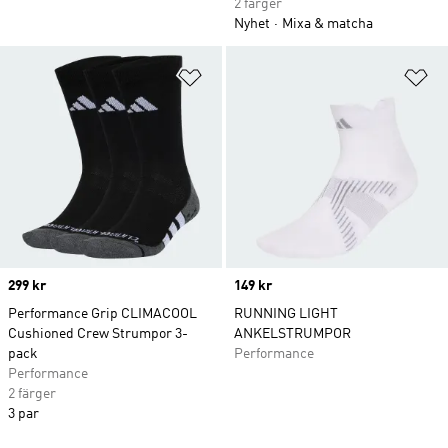
2 färger
Nyhet
Mixa & matcha
Lägg till på önskelistan
Lä
Price
299 kr
Price
149 kr
Performance Grip CLIMACOOL
RUNNING LIGHT
Cushioned Crew Strumpor 3-
ANKELSTRUMPOR
pack
Performance
Performance
2 färger
3 par