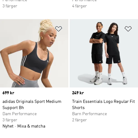
Performance
Performance
3 färger
4 färger
Lägg till på önskelistan
Lä
Price
699 kr
Price
249 kr
adidas Originals Sport Medium
Train Essentials Logo Regular Fit
Support Bh
Shorts
Dam Performance
Barn Performance
3 färger
2 färger
Nyhet
Mixa & matcha