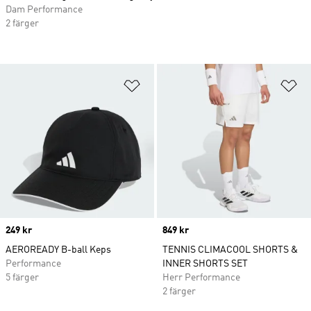
Dam Performance
2 färger
Lägg till på önskelistan
Lä
Price
249 kr
Price
849 kr
AEROREADY B-ball Keps
TENNIS CLIMACOOL SHORTS &
Performance
INNER SHORTS SET
5 färger
Herr Performance
2 färger