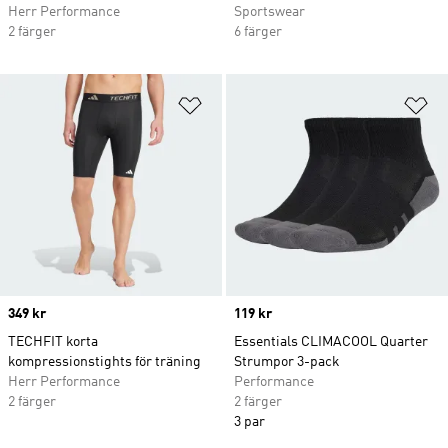
Herr Performance
Sportswear
2 färger
6 färger
Lägg till på önskelistan
Lä
Price
349 kr
Price
119 kr
TECHFIT korta
Essentials CLIMACOOL Quarter
kompressionstights för träning
Strumpor 3-pack
Herr Performance
Performance
2 färger
2 färger
3 par