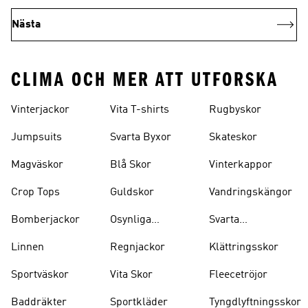
Nästa
CLIMA OCH MER ATT UTFORSKA
Vinterjackor
Vita T-shirts
Rugbyskor
Jumpsuits
Svarta Byxor
Skateskor
Magväskor
Blå Skor
Vinterkappor
Crop Tops
Guldskor
Vandringskängor
Bomberjackor
Osynliga
Svarta
Strumpor
Ryggsäckar
Linnen
Regnjackor
Klättringsskor
Sportväskor
Vita Skor
Fleecetröjor
Baddräkter
Sportkläder
Tyngdlyftningsskor