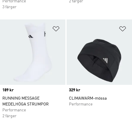
Performance
2 färger
3 färger
Lägg till på önskelistan
Lä
Price
189 kr
Price
329 kr
RUNNING MESSAGE
CLIMAWARM-mössa
MEDELHÖGA STRUMPOR
Performance
Performance
2 färger