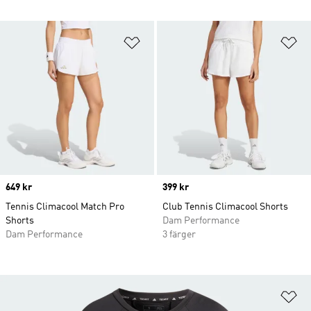
Lägg till på önskelistan
Lä
Price
649 kr
Price
399 kr
Tennis Climacool Match Pro
Club Tennis Climacool Shorts
Shorts
Dam Performance
Dam Performance
3 färger
Lä