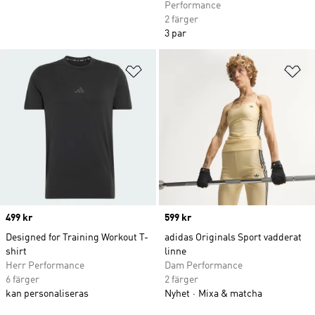
Performance
2 färger
3 par
Lägg till på önskelistan
Lä
Price
499 kr
Price
599 kr
Designed for Training Workout T-
adidas Originals Sport vadderat
shirt
linne
Herr Performance
Dam Performance
6 färger
2 färger
kan personaliseras
Nyhet
Mixa & matcha