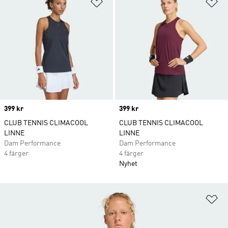
Lägg till på önskelistan
Lä
Price
399 kr
Price
399 kr
CLUB TENNIS CLIMACOOL
CLUB TENNIS CLIMACOOL
LINNE
LINNE
Dam Performance
Dam Performance
4 färger
4 färger
Nyhet
Lä