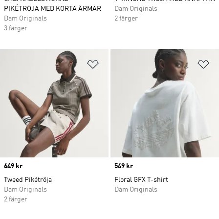
PIKÉTRÖJA MED KORTA ÄRMAR
Dam Originals
Dam Originals
2 färger
3 färger
Lägg till på önskelistan
Lä
Price
649 kr
Price
549 kr
Tweed Pikétröja
Floral GFX T-shirt
Dam Originals
Dam Originals
2 färger