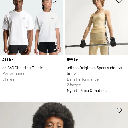
Price
499 kr
Price
599 kr
adi365 Cheering T-shirt
adidas Originals Sport vadderat
Performance
linne
3 färger
Dam Performance
2 färger
Nyhet
Mixa & matcha
Lä