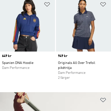
Lägg till på önskelistan
Lä
Price
649 kr
Price
949 kr
Spanien DNA Hoodie
Originals All Over Trefoil
Dam Performance
pikétröja
Dam Performance
2 färger
Lä