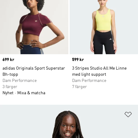
Price
699 kr
Price
599 kr
adidas Originals Sport Superstar
3 Stripes Studio All Me Linne
Bh-topp
med light support
Dam Performance
Dam Performance
3 färger
7 färger
Nyhet
Mixa & matcha
Lä