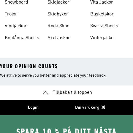
Snowboard
Skidjackor
Vita Jackor
Tröjor
Skidbyxor
Basketskor
Vindjackor
Röda Skor
Svarta Shorts
Knälånga Shorts
Axelväskor
Vinterjackor
YOUR OPINION COUNTS
We strive to serve you better and appreciate your feedback
Tillbaka till toppen
Login
Din varukorg (0)
SPARA 10 % PÅ DITT NÄSTA