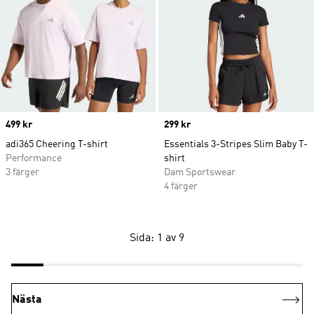
Price
499 kr
Price
299 kr
adi365 Cheering T-shirt
Essentials 3-Stripes Slim Baby T-
Performance
shirt
3 färger
Dam Sportswear
4 färger
Sida: 1 av 9
Nästa