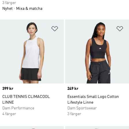
3 färger
Nyhet
Mixa & matcha
Lägg till på önskelistan
Lä
Price
399 kr
Price
249 kr
CLUB TENNIS CLIMACOOL
Essentials Small Logo Cotton
LINNE
Lifestyle Linne
Dam Performance
Dam Sportswear
4 färger
3 färger