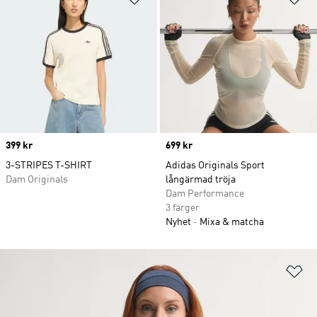
Price
399 kr
Price
699 kr
3-STRIPES T-SHIRT
Adidas Originals Sport
Dam Originals
långärmad tröja
Dam Performance
3 färger
Nyhet
Mixa & matcha
Lä