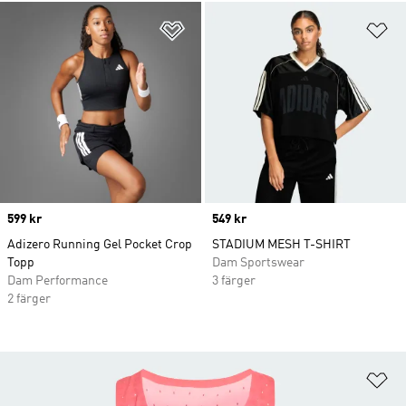
Lägg till på önskelistan
Lä
Price
599 kr
Price
549 kr
Adizero Running Gel Pocket Crop
STADIUM MESH T-SHIRT
Topp
Dam Sportswear
Dam Performance
3 färger
2 färger
Lä