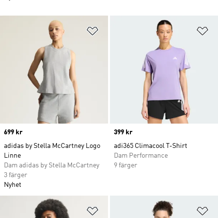
Lägg till på önskelistan
Lä
Price
699 kr
Price
399 kr
adidas by Stella McCartney Logo
adi365 Climacool T-Shirt
Linne
Dam Performance
Dam adidas by Stella McCartney
9 färger
3 färger
Nyhet
Lägg till på önskelistan
Lä