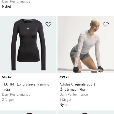
Dam Performance
Nyhet
Lägg till på önskelistan
Lä
Price
549 kr
Price
699 kr
TECHFIT Long Sleeve Training
Adidas Originals Sport
Tröja
långärmad tröja
Dam Performance
Dam Performance
2 färger
3 färger
Nyhet