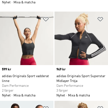
Nyhet
Mixa & matcha
Lägg till på önskelistan
Lä
Price
599 kr
Price
949 kr
adidas Originals Sport vadderat
adidas Originals Sport Superstar
linne
Midlayer Tröja
Dam Performance
Dam Performance
2 färger
3 färger
Nyhet
Mixa & matcha
Nyhet
Mixa & matcha
Lägg till på önskelistan
Lä