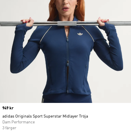
Price
949 kr
adidas Originals Sport Superstar Midlayer Tröja
Dam Performance
3 färger