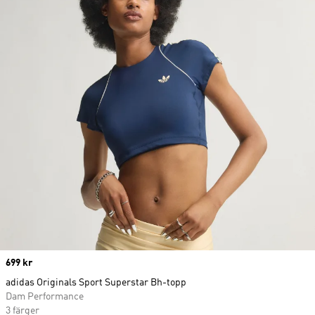
Price
699 kr
adidas Originals Sport Superstar Bh-topp
Dam Performance
3 färger