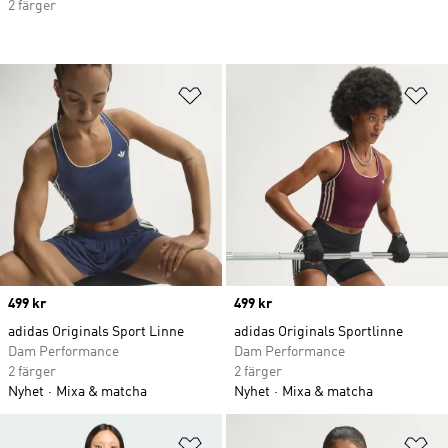
2 färger
Lägg till på önskelistan
Lä
Price
499 kr
Price
499 kr
adidas Originals Sport Linne
adidas Originals Sportlinne
Dam Performance
Dam Performance
2 färger
2 färger
Nyhet
Mixa & matcha
Nyhet
Mixa & matcha
Lägg till på önskelistan
Lä