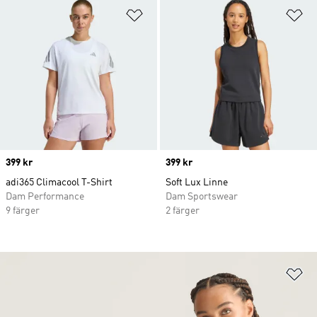
Lägg till på önskelistan
Lä
Price
399 kr
Price
399 kr
adi365 Climacool T-Shirt
Soft Lux Linne
Dam Performance
Dam Sportswear
9 färger
2 färger
Lä