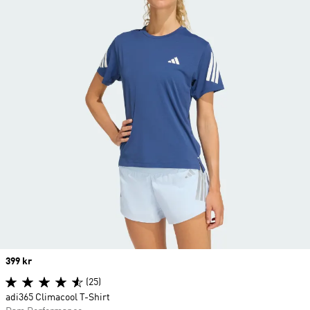
Price
399 kr
(25)
adi365 Climacool T-Shirt