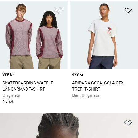
Lägg till på önskelistan
Lä
Price
799 kr
Price
499 kr
SKATEBOARDING WAFFLE
ADIDAS X COCA-COLA GFX
LÅNGÄRMAD T-SHIRT
TREFI T-SHIRT
Originals
Dam Originals
Nyhet
Lä