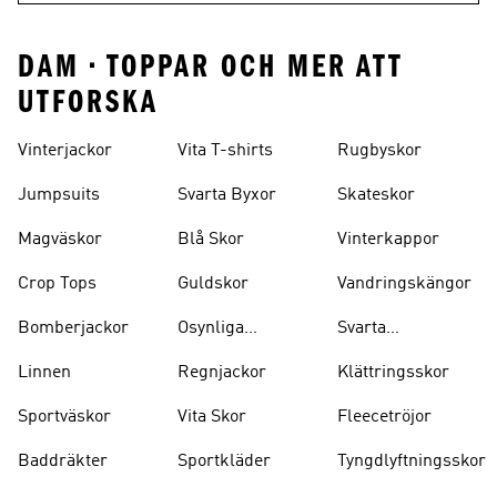
DAM • TOPPAR OCH MER ATT
UTFORSKA
Vinterjackor
Vita T-shirts
Rugbyskor
Jumpsuits
Svarta Byxor
Skateskor
Magväskor
Blå Skor
Vinterkappor
Crop Tops
Guldskor
Vandringskängor
Bomberjackor
Osynliga
Svarta
Strumpor
Ryggsäckar
Linnen
Regnjackor
Klättringsskor
Sportväskor
Vita Skor
Fleecetröjor
Baddräkter
Sportkläder
Tyngdlyftningsskor