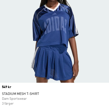
Price
549 kr
STADIUM MESH T-SHIRT
Dam Sportswear
3 färger