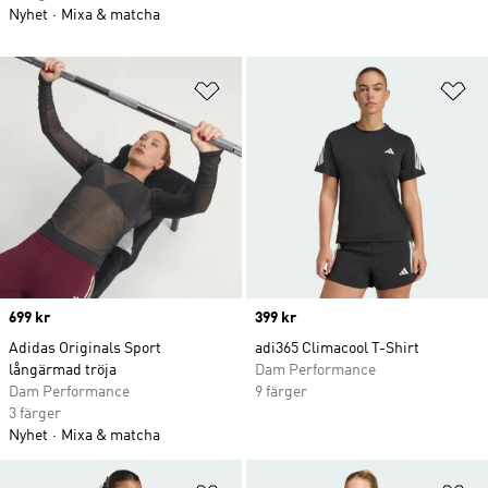
Nyhet
Mixa & matcha
Lägg till på önskelistan
Lä
Price
699 kr
Price
399 kr
Adidas Originals Sport
adi365 Climacool T-Shirt
långärmad tröja
Dam Performance
Dam Performance
9 färger
3 färger
Nyhet
Mixa & matcha