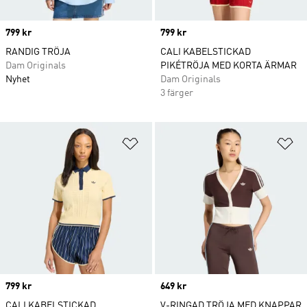
Price
799 kr
Price
799 kr
RANDIG TRÖJA
CALI KABELSTICKAD
Dam Originals
PIKÉTRÖJA MED KORTA ÄRMAR
Nyhet
Dam Originals
3 färger
Lägg till på önskelistan
Lä
Price
799 kr
Price
649 kr
CALI KABELSTICKAD
V-RINGAD TRÖJA MED KNAPPAR