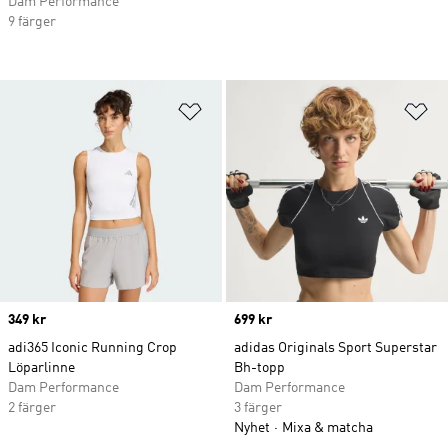
Dam Performance
9 färger
Lägg till på önskelistan
Lä
Price
349 kr
Price
699 kr
adi365 Iconic Running Crop
adidas Originals Sport Superstar
Löparlinne
Bh-topp
Dam Performance
Dam Performance
2 färger
3 färger
Nyhet
Mixa & matcha