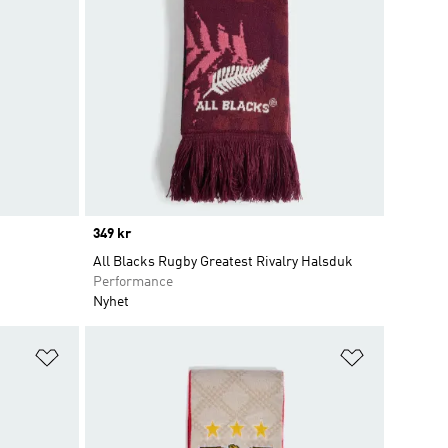
Price
349 kr
All Blacks Rugby Greatest Rivalry Halsduk
Performance
Nyhet
Lägg till på önskelistan
Lägg till p