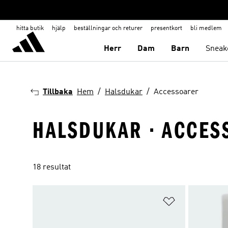
hitta butik
hjälp
beställningar och returer
presentkort
bli medlem
Herr
Dam
Barn
Sneak
Tillbaka
Hem
Halsdukar
Accessoarer
HALSDUKAR · ACCES
18 resultat
Lägg till på ö