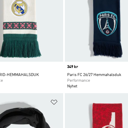
Price
349 kr
RID-HEMMAHALSDUK
Paris FC 26/27 Hemmahalsduk
ce
Performance
Nyhet
nskelistan
Lägg till på önskelistan