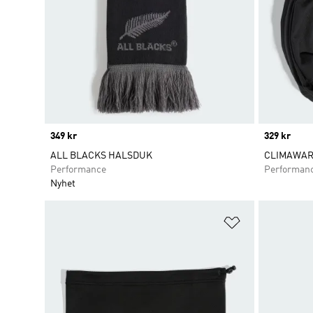
Price
349 kr
Price
329 kr
ALL BLACKS HALSDUK
CLIMAWAR
Performance
Performan
Nyhet
Lägg till på ö