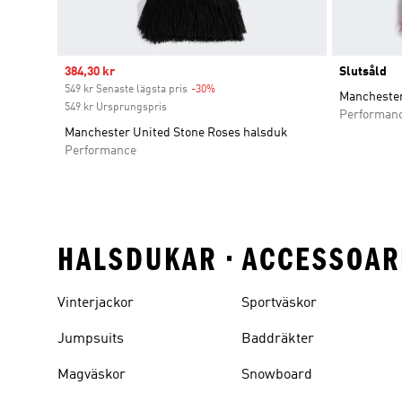
Sale price
384,30 kr
Slutsåld
549 kr Senaste lägsta pris
-30%
Discount
Mancheste
549 kr Ursprungspris
Performan
Manchester United Stone Roses halsduk
Performance
HALSDUKAR • ACCESSOAR
Vinterjackor
Sportväskor
Jumpsuits
Baddräkter
Magväskor
Snowboard