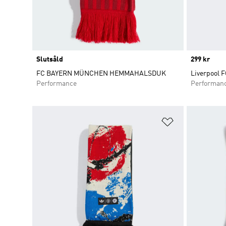
Slutsåld
Price
299 kr
FC BAYERN MÜNCHEN HEMMAHALSDUK
Liverpool 
Performance
Performan
Lägg till på ö