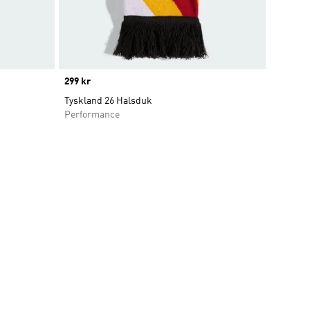
Price
299 kr
Tyskland 26 Halsduk
Performance