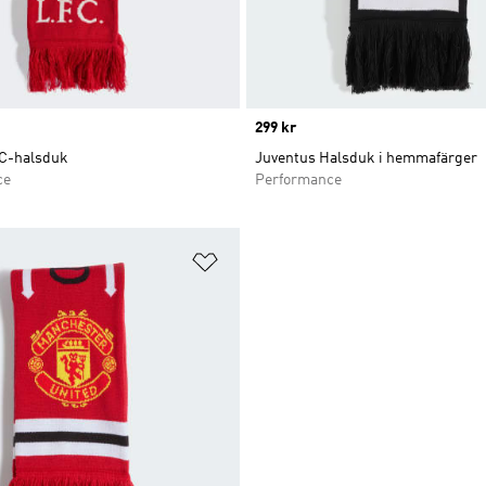
Price
299 kr
FC-halsduk
Juventus Halsduk i hemmafärger
ce
Performance
nskelistan
Lägg till på önskelistan