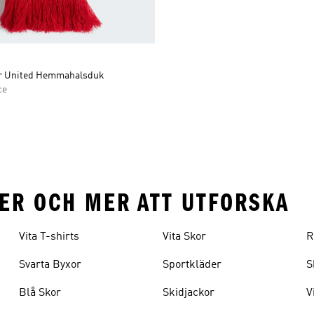
r United Hemmahalsduk
ce
ER OCH MER ATT UTFORSKA
Vita T-shirts
Vita Skor
R
Svarta Byxor
Sportkläder
S
Blå Skor
Skidjackor
V