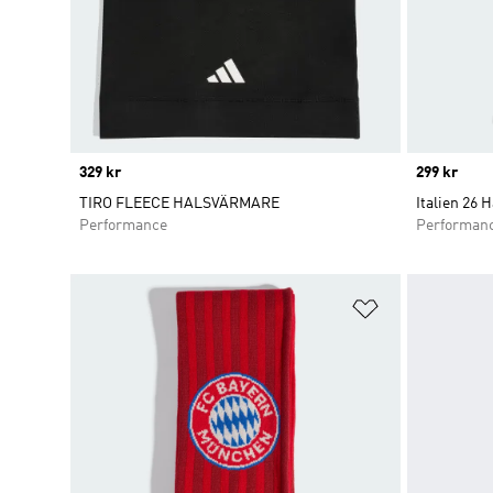
Price
329 kr
Price
299 kr
TIRO FLEECE HALSVÄRMARE
Italien 26 
Performance
Performan
Lägg till på ö