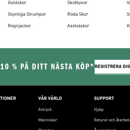
Guldskor
Skidbyxor
V
Osynliga Strumpor
Röda Skor
S
Regnjackor
Axelväskor
K
10 % PÅ DITT NÄSTA KÖP*
REGISTRERA DIG
TIONER
VÅR VÄRLD
SUPPORT
Avtryck
Hjälp
Människor
Returer och återbet