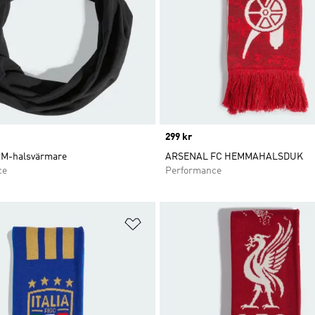
Price
299 kr
M-halsvärmare
ARSENAL FC HEMMAHALSDUK
ce
Performance
nskelistan
Lägg till på önskelistan