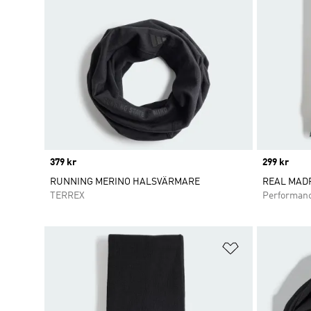
Price
379 kr
Price
299 kr
RUNNING MERINO HALSVÄRMARE
REAL MAD
TERREX
Performan
Lägg till på ö