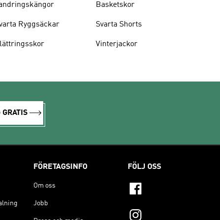
andringskängor
Basketskor
varta Ryggsäckar
Svarta Shorts
lättringsskor
Vinterjackor
 GRATIS
FÖRETAGSINFO
FÖLJ OSS
Om oss
alning
Jobb