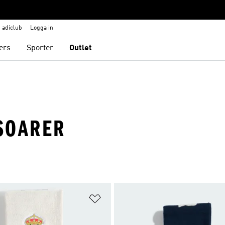
adiclub
Logga in
ers
Sporter
Outlet
SOARER
nskelistan
Lägg till på önskelistan