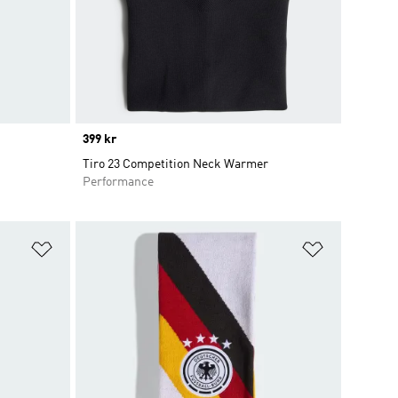
Price
399 kr
Tiro 23 Competition Neck Warmer
Performance
Lägg till på önskelistan
Lägg till p