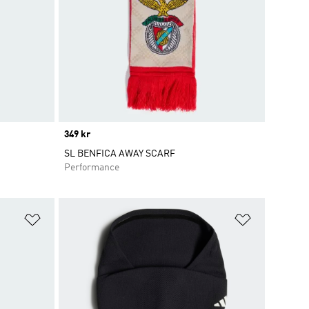
Price
349 kr
SL BENFICA AWAY SCARF
Performance
Lägg till på önskelistan
Lägg till p