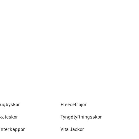
ugbyskor
Fleecetröjor
kateskor
Tyngdlyftningsskor
interkappor
Vita Jackor