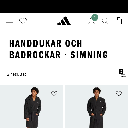
1
HANDDUKAR OCH
BADROCKAR · SIMNING
2
2 resultat
Lägg till på önskelistan
Lä