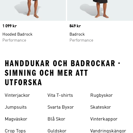
Price
1 099 kr
Price
849 kr
Hooded Badrock
Badrock
Performance
Performance
HANDDUKAR OCH BADROCKAR •
SIMNING OCH MER ATT
UTFORSKA
Vinterjackor
Vita T-shirts
Rugbyskor
Jumpsuits
Svarta Byxor
Skateskor
Magväskor
Blå Skor
Vinterkappor
Crop Tops
Guldskor
Vandringskängor