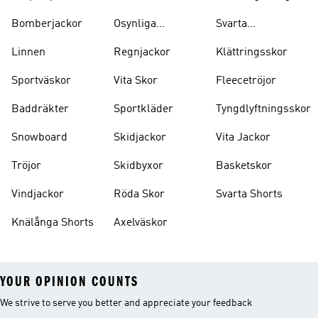
Bomberjackor
Osynliga
Svarta
Strumpor
Ryggsäckar
Linnen
Regnjackor
Klättringsskor
Sportväskor
Vita Skor
Fleecetröjor
Baddräkter
Sportkläder
Tyngdlyftningsskor
Snowboard
Skidjackor
Vita Jackor
Tröjor
Skidbyxor
Basketskor
Vindjackor
Röda Skor
Svarta Shorts
Knälånga Shorts
Axelväskor
YOUR OPINION COUNTS
We strive to serve you better and appreciate your feedback