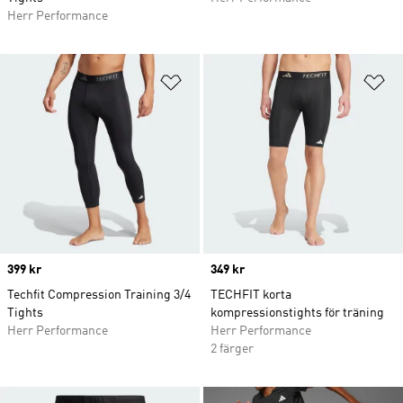
Herr Performance
Lägg till på önskelistan
Lä
Price
399 kr
Price
349 kr
Techfit Compression Training 3/4
TECHFIT korta
Tights
kompressionstights för träning
Herr Performance
Herr Performance
2 färger