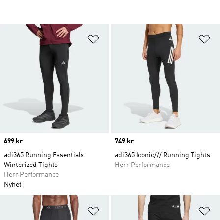
Lägg till på önskelistan
Lä
Price
699 kr
Price
749 kr
adi365 Running Essentials
adi365 Iconic/// Running Tights
Winterized Tights
Herr Performance
Herr Performance
Nyhet
Lägg till på önskelistan
Lä