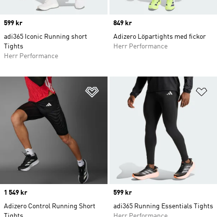
Price
599 kr
Price
849 kr
adi365 Iconic Running short
Adizero Löpartights med fickor
Tights
Herr Performance
Herr Performance
Lägg till på önskelistan
Lä
Price
1 549 kr
Price
599 kr
Adizero Control Running Short
adi365 Running Essentials Tights
Tights
Herr Performance