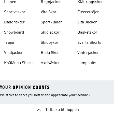
Linnen
Regnjackor
Klättringsskor
Sportväskor
Vita Skor
Fleecetröjor
Baddräkter
Sportkläder
Vita Jackor
Snowboard
Skidjackor
Basketskor
Tröjor
Skidbyxor
Svarta Shorts
Vindjackor
Röda Skor
Vinterjackor
Knälånga Shorts
Axelväskor
Jumpsuits
YOUR OPINION COUNTS
We strive to serve you better and appreciate your feedback
Tillbaka till toppen