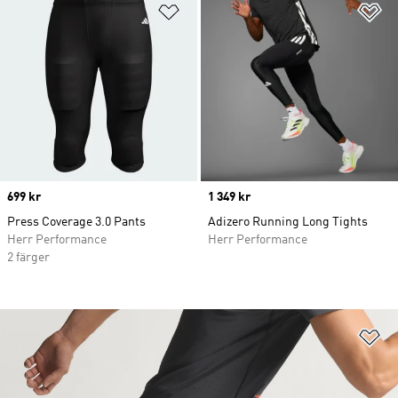
Lägg till på önskelistan
Lä
Price
699 kr
Price
1 349 kr
Press Coverage 3.0 Pants
Adizero Running Long Tights
Herr Performance
Herr Performance
2 färger
Lä