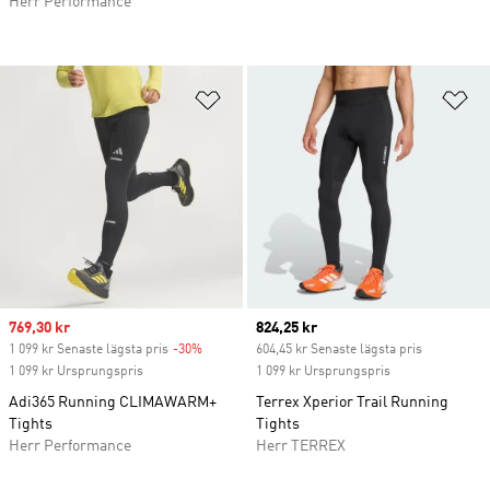
Herr Performance
Lägg till på önskelistan
Lä
Sale price
769,30 kr
Current price
824,25 kr
1 099 kr Senaste lägsta pris
-30%
Discount
604,45 kr Senaste lägsta pris
1 099 kr Ursprungspris
1 099 kr Ursprungspris
Adi365 Running CLIMAWARM+
Terrex Xperior Trail Running
Tights
Tights
Herr Performance
Herr TERREX