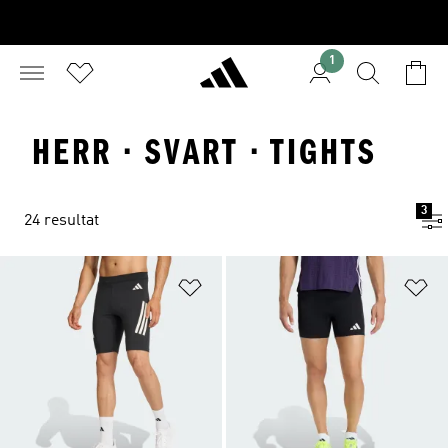
1
HERR · SVART · TIGHTS
3
24 resultat
Lägg till på önskelistan
Lä