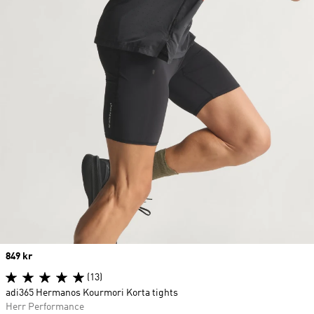
Price
849 kr
(13)
adi365 Hermanos Kourmori Korta tights
Herr Performance