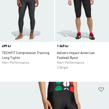
Price
499 kr
Price
1 349 kr
TECHFIT Compression Training
Adizero Impact American
Long Tights
Football Byxor
Herr Performance
Herr Performance
2 färger
Lä