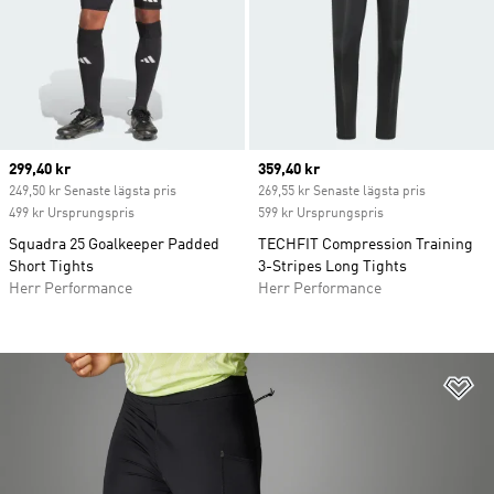
Current price
299,40 kr
Current price
359,40 kr
249,50 kr Senaste lägsta pris
269,55 kr Senaste lägsta pris
499 kr Ursprungspris
599 kr Ursprungspris
Squadra 25 Goalkeeper Padded
TECHFIT Compression Training
Short Tights
3-Stripes Long Tights
Herr Performance
Herr Performance
Lä