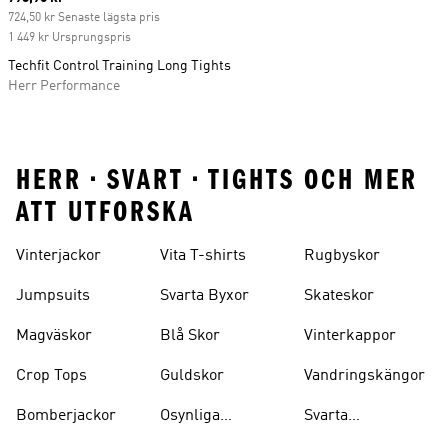
724,50 kr Senaste lägsta pris
1 449 kr Ursprungspris
Techfit Control Training Long Tights
Herr Performance
HERR • SVART • TIGHTS OCH MER
ATT UTFORSKA
Vinterjackor
Vita T-shirts
Rugbyskor
Jumpsuits
Svarta Byxor
Skateskor
Magväskor
Blå Skor
Vinterkappor
Crop Tops
Guldskor
Vandringskängor
Bomberjackor
Osynliga
Svarta
Strumpor
Ryggsäckar