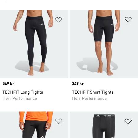
Lägg till på önskelistan
Lä
Price
549 kr
Price
349 kr
TECHFIT Long Tights
TECHFIT Short Tights
Herr Performance
Herr Performance
Lägg till på önskelistan
Lä