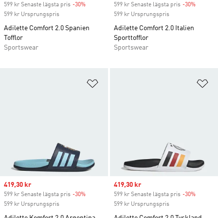
599 kr Senaste lägsta pris
-30%
Discount
599 kr Senaste lägsta pris
-30%
Discoun
599 kr Ursprungspris
599 kr Ursprungspris
Adilette Comfort 2.0 Spanien
Adilette Comfort 2.0 Italien
Tofflor
Sporttofflor
Sportswear
Sportswear
Lägg till på önskelistan
Lä
Sale price
419,30 kr
Sale price
419,30 kr
599 kr Senaste lägsta pris
-30%
Discount
599 kr Senaste lägsta pris
-30%
Discoun
599 kr Ursprungspris
599 kr Ursprungspris