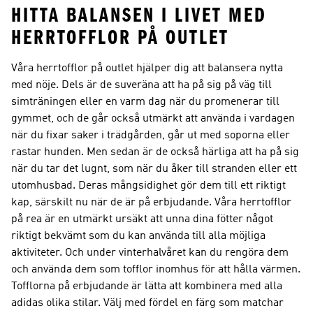
HITTA BALANSEN I LIVET MED
HERRTOFFLOR PÅ OUTLET
Våra herrtofflor på outlet hjälper dig att balansera nytta
med nöje. Dels är de suveräna att ha på sig på väg till
simträningen eller en varm dag när du promenerar till
gymmet, och de går också utmärkt att använda i vardagen
när du fixar saker i trädgården, går ut med soporna eller
rastar hunden. Men sedan är de också härliga att ha på sig
när du tar det lugnt, som när du åker till stranden eller ett
utomhusbad. Deras mångsidighet gör dem till ett riktigt
kap, särskilt nu när de är på erbjudande. Våra herrtofflor
på rea är en utmärkt ursäkt att unna dina fötter något
riktigt bekvämt som du kan använda till alla möjliga
aktiviteter. Och under vinterhalvåret kan du rengöra dem
och använda dem som tofflor inomhus för att hålla värmen.
Tofflorna på erbjudande är lätta att kombinera med alla
adidas olika stilar. Välj med fördel en färg som matchar