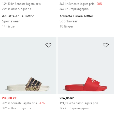
149,50 kr Senaste lägsta pris
349 kr Senaste lägsta pris
-20%
Discoun
299 kr Ursprungspris
349 kr Ursprungspris
Adilette Aqua Tofflor
Adilette Lumia Tofflor
Sportswear
Sportswear
14 färger
10 färger
Lägg till på önskelistan
Lä
Sale price
230,30 kr
Current price
226,85 kr
329 kr Senaste lägsta pris
-30%
Discount
191,95 kr Senaste lägsta pris
329 kr Ursprungspris
349 kr Ursprungspris