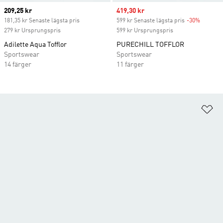
Current price
209,25 kr
Sale price
419,30 kr
181,35 kr Senaste lägsta pris
599 kr Senaste lägsta pris
-30%
Discoun
279 kr Ursprungspris
599 kr Ursprungspris
Adilette Aqua Tofflor
PURECHILL TOFFLOR
Sportswear
Sportswear
14 färger
11 färger
Lä