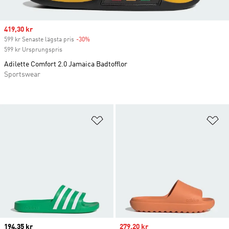
Sale price
419,30 kr
599 kr Senaste lägsta pris
-30%
Discount
599 kr Ursprungspris
Adilette Comfort 2.0 Jamaica Badtofflor
Sportswear
Lägg till på önskelistan
Lä
Current price
194,35 kr
Sale price
279,20 kr