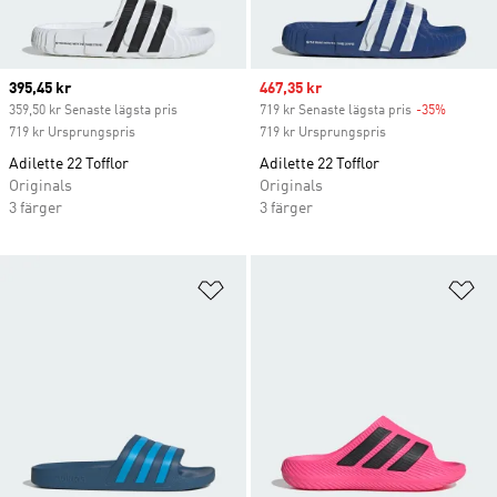
Current price
395,45 kr
Sale price
467,35 kr
359,50 kr Senaste lägsta pris
719 kr Senaste lägsta pris
-35%
Discoun
719 kr Ursprungspris
719 kr Ursprungspris
Adilette 22 Tofflor
Adilette 22 Tofflor
Originals
Originals
3 färger
3 färger
Lägg till på önskelistan
Lä