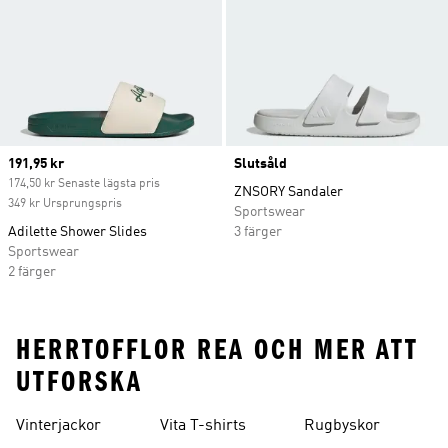
Current price
191,95 kr
Slutsåld
174,50 kr Senaste lägsta pris
ZNSORY Sandaler
349 kr Ursprungspris
Sportswear
Adilette Shower Slides
3 färger
Sportswear
2 färger
HERRTOFFLOR REA OCH MER ATT
UTFORSKA
Vinterjackor
Vita T-shirts
Rugbyskor