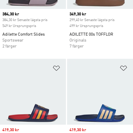
Current price
384,30 kr
Current price
349,30 kr
384,30 kr Senaste lägsta pris
299,40 kr Senaste lägsta pris
549 kr Ursprungspris
499 kr Ursprungspris
Adilette Comfort Slides
ADILETTE 00s TOFFLOR
Sportswear
Originals
2 färger
7 färger
Lägg till på önskelistan
Lä
Sale price
419,30 kr
Sale price
419,30 kr