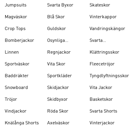
Jumpsuits
Svarta Byxor
Skateskor
Magväskor
Blå Skor
Vinterkappor
Crop Tops
Guldskor
Vandringskängor
Bomberjackor
Osynliga
Svarta
Strumpor
Ryggsäckar
Linnen
Regnjackor
Klättringsskor
Sportväskor
Vita Skor
Fleecetröjor
Baddräkter
Sportkläder
Tyngdlyftningsskor
Snowboard
Skidjackor
Vita Jackor
Tröjor
Skidbyxor
Basketskor
Vindjackor
Röda Skor
Svarta Shorts
Knälånga Shorts
Axelväskor
Vinterjackor