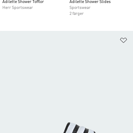
Adilette Shower Tofflor
Adilette Shower Slides
Herr Sportswear
Sportswear
2 färger
Lä