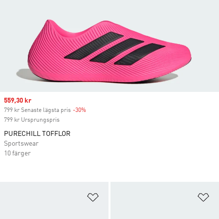
Sale price
559,30 kr
799 kr Senaste lägsta pris
-30%
Discount
799 kr Ursprungspris
PURECHILL TOFFLOR
Sportswear
10 färger
Lägg till på önskelistan
Lä