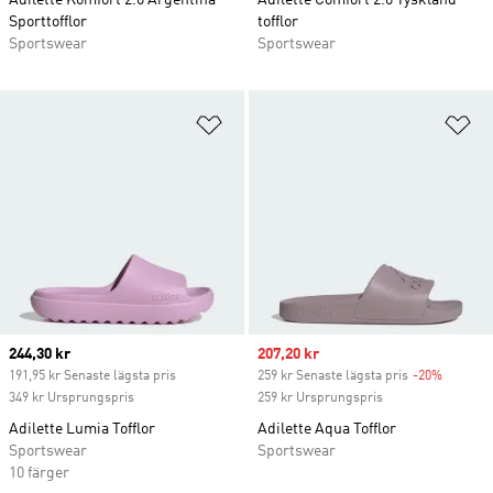
Adilette Komfort 2.0 Argentina
Adilette Comfort 2.0 Tyskland
Sporttofflor
tofflor
Sportswear
Sportswear
Lägg till på önskelistan
Lä
Current price
244,30 kr
Sale price
207,20 kr
191,95 kr Senaste lägsta pris
259 kr Senaste lägsta pris
-20%
Discoun
349 kr Ursprungspris
259 kr Ursprungspris
Adilette Lumia Tofflor
Adilette Aqua Tofflor
Sportswear
Sportswear
10 färger