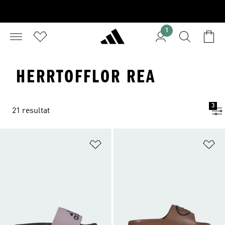
1
HERRTOFFLOR REA
3
21 resultat
Lägg till på önskelistan
Lä