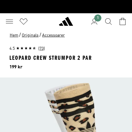
1
/
/
Hem
Originals
Accessoarer
4.5
(73)
LEOPARD CREW STRUMPOR 2 PAR
Pris
199 kr