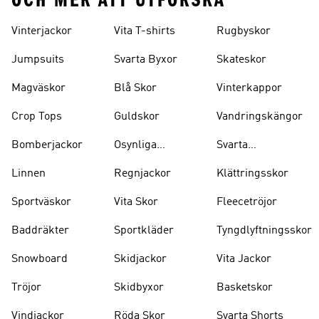
OCH MER ATT UTFORSKA
Vinterjackor
Vita T-shirts
Rugbyskor
Jumpsuits
Svarta Byxor
Skateskor
Magväskor
Blå Skor
Vinterkappor
Crop Tops
Guldskor
Vandringskängor
Bomberjackor
Osynliga
Svarta
Strumpor
Ryggsäckar
Linnen
Regnjackor
Klättringsskor
Sportväskor
Vita Skor
Fleecetröjor
Baddräkter
Sportkläder
Tyngdlyftningsskor
Snowboard
Skidjackor
Vita Jackor
Tröjor
Skidbyxor
Basketskor
Vindjackor
Röda Skor
Svarta Shorts