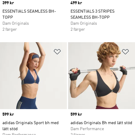
Price
399 kr
Price
499 kr
ESSENTIALS SEAMLESS BH-
ESSENTIALS 3 STRIPES
TOPP
SEAMLESS BH-TOPP
Dam Originals
Dam Originals
2 färger
2 färger
Lägg till på önskelistan
Lä
Price
599 kr
Price
599 kr
adidas Originals Sport bh med
adidas Originals Bh med lätt stöd
lätt stöd
Dam Performance