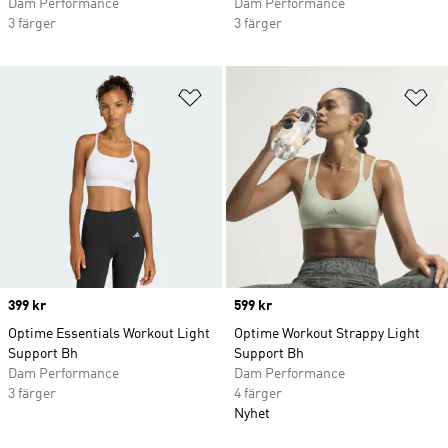
Dam Performance
Dam Performance
3 färger
3 färger
Lägg till på önskelistan
Lä
Price
399 kr
Price
599 kr
Optime Essentials Workout Light
Optime Workout Strappy Light
Support Bh
Support Bh
Dam Performance
Dam Performance
3 färger
4 färger
Nyhet