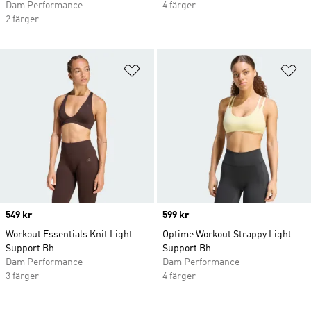
Dam Performance
4 färger
2 färger
Lägg till på önskelistan
Lä
Price
549 kr
Price
599 kr
Workout Essentials Knit Light
Optime Workout Strappy Light
Support Bh
Support Bh
Dam Performance
Dam Performance
3 färger
4 färger