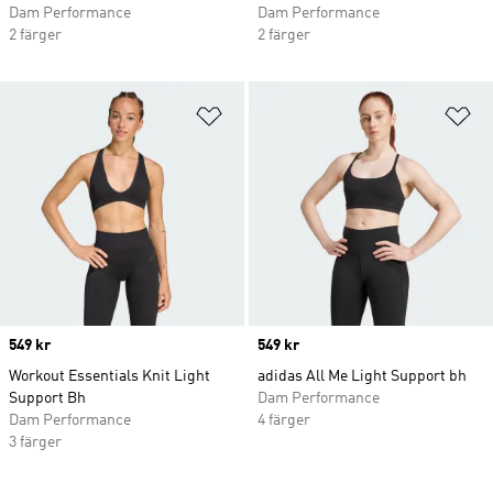
Dam Performance
Dam Performance
2 färger
2 färger
Lägg till på önskelistan
Lä
Price
549 kr
Price
549 kr
Workout Essentials Knit Light
adidas All Me Light Support bh
Support Bh
Dam Performance
Dam Performance
4 färger
3 färger