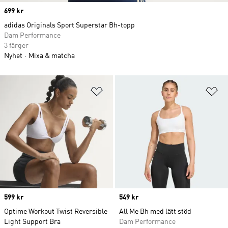
Price
699 kr
adidas Originals Sport Superstar Bh-topp
Dam Performance
3 färger
Nyhet
Mixa & matcha
Lägg till på önskelistan
Lä
Price
599 kr
Price
549 kr
Optime Workout Twist Reversible
All Me Bh med lätt stöd
Light Support Bra
Dam Performance