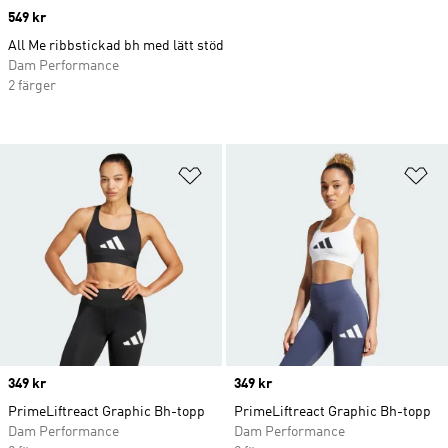
Price
549 kr
All Me ribbstickad bh med lätt stöd
Dam Performance
2 färger
Lägg till på önskelistan
Lä
Price
349 kr
Price
349 kr
PrimeLiftreact Graphic Bh-topp
PrimeLiftreact Graphic Bh-topp
Dam Performance
Dam Performance