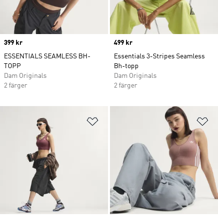
Price
399 kr
Price
499 kr
ESSENTIALS SEAMLESS BH-
Essentials 3-Stripes Seamless
TOPP
Bh-topp
Dam Originals
Dam Originals
2 färger
2 färger
Lägg till på önskelistan
Lä