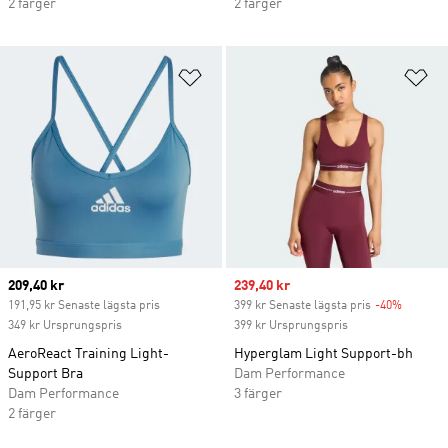
2 färger
2 färger
Lägg till på önskelistan
Lä
Current price
209,40 kr
Sale price
239,40 kr
191,95 kr Senaste lägsta pris
399 kr Senaste lägsta pris
-40%
Discoun
349 kr Ursprungspris
399 kr Ursprungspris
AeroReact Training Light-
Hyperglam Light Support-bh
Support Bra
Dam Performance
Dam Performance
3 färger
2 färger