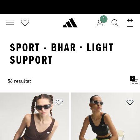
1
SPORT - BHAR · LIGHT
SUPPORT
2
56 resultat
Lägg till på önskelistan
Lä