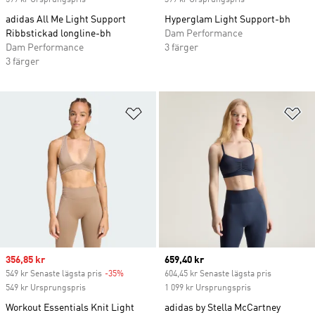
599 kr Ursprungspris
399 kr Ursprungspris
adidas All Me Light Support
Hyperglam Light Support-bh
Ribbstickad longline-bh
Dam Performance
Dam Performance
3 färger
3 färger
Lägg till på önskelistan
Lä
Sale price
356,85 kr
Current price
659,40 kr
549 kr Senaste lägsta pris
-35%
Discount
604,45 kr Senaste lägsta pris
549 kr Ursprungspris
1 099 kr Ursprungspris
Workout Essentials Knit Light
adidas by Stella McCartney