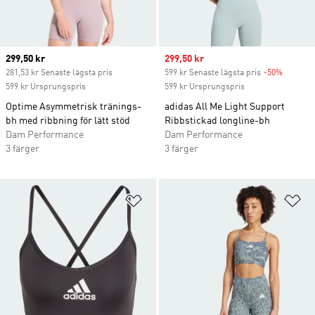
Current price
299,50 kr
Sale price
299,50 kr
281,53 kr Senaste lägsta pris
599 kr Senaste lägsta pris
-50%
Discoun
599 kr Ursprungspris
599 kr Ursprungspris
Optime Asymmetrisk tränings-
adidas All Me Light Support
bh med ribbning för lätt stöd
Ribbstickad longline-bh
Dam Performance
Dam Performance
3 färger
3 färger
Lägg till på önskelistan
Lä