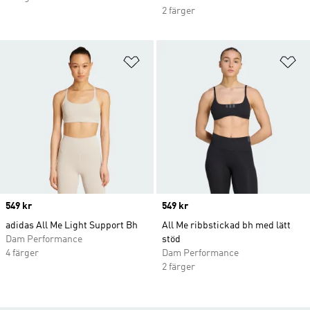
2 färger
Lägg till på önskelistan
Lä
Price
549 kr
Price
549 kr
adidas All Me Light Support Bh
All Me ribbstickad bh med lätt
Dam Performance
stöd
4 färger
Dam Performance
2 färger