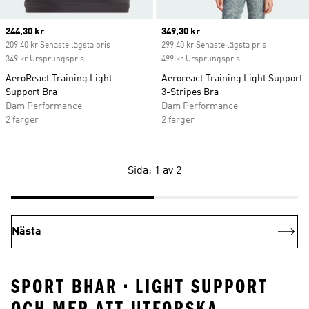
Current price
244,30 kr
Current price
349,30 kr
209,40 kr Senaste lägsta pris
299,40 kr Senaste lägsta pris
349 kr Ursprungspris
499 kr Ursprungspris
AeroReact Training Light-
Aeroreact Training Light Support
Support Bra
3-Stripes Bra
Dam Performance
Dam Performance
2 färger
2 färger
Sida: 1 av 2
Nästa
SPORT BHAR • LIGHT SUPPORT