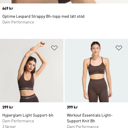
Price
649 kr
Optime Leopard Strappy Bh-topp med lätt stöd
Dam Performance
Lägg till på önskelistan
Lä
Price
399 kr
Price
399 kr
Hyperglam Light Support-bh
Workout Essentials Light-
Dam Performance
Support Knit Bh
3 färger
Dam Performance