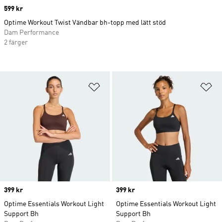
Price
599 kr
Optime Workout Twist Vändbar bh-topp med lätt stöd
Dam Performance
2 färger
Lägg till på önskelistan
Lä
Price
399 kr
Price
399 kr
Optime Essentials Workout Light
Optime Essentials Workout Light
Support Bh
Support Bh