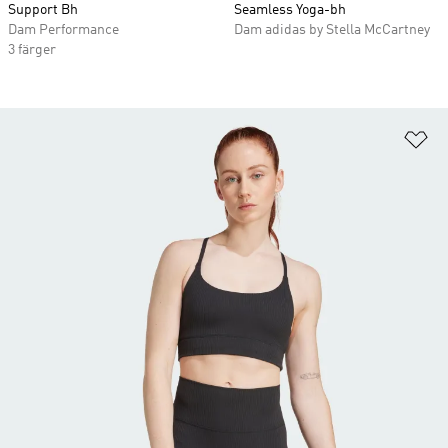
Support Bh
Seamless Yoga-bh
Dam Performance
Dam adidas by Stella McCartney
3 färger
Lä