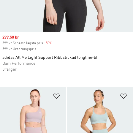
Sale price
299,50 kr
599 kr Senaste lägsta pris
-50%
Discount
599 kr Ursprungspris
adidas All Me Light Support Ribbstickad longline-bh
Dam Performance
3 färger
Lägg till på önskelistan
Lä