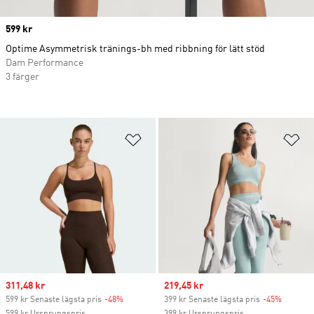
Price
599 kr
Optime Asymmetrisk tränings-bh med ribbning för lätt stöd
Dam Performance
3 färger
Lägg till på önskelistan
Lä
Sale price
311,48 kr
Sale price
219,45 kr
599 kr Senaste lägsta pris
-48%
Discount
399 kr Senaste lägsta pris
-45%
Discoun