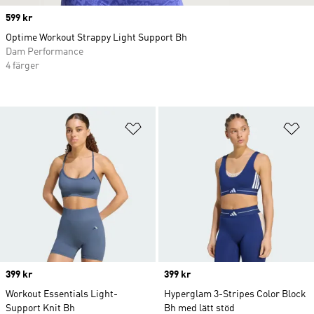
Price
599 kr
Optime Workout Strappy Light Support Bh
Dam Performance
4 färger
Lägg till på önskelistan
Lä
Price
399 kr
Price
399 kr
Workout Essentials Light-
Hyperglam 3-Stripes Color Block
Support Knit Bh
Bh med lätt stöd