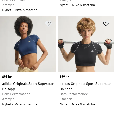
Dam Performance
2 färger
2 färger
Nyhet
Mixa & matcha
Nyhet
Mixa & matcha
Lägg till på önskelistan
Lä
Price
699 kr
Price
699 kr
adidas Originals Sport Superstar
adidas Originals Sport Superstar
Bh-topp
Bh-topp
Dam Performance
Dam Performance
3 färger
3 färger
Nyhet
Mixa & matcha
Nyhet
Mixa & matcha