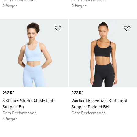
Dam Performance
Dam Performance
2 färger
2 färger
Lägg till på önskelistan
Lä
Price
549 kr
Price
499 kr
3 Stripes Studio All Me Light
Workout Essentials Knit Light
Support Bh
Support Padded BH
Dam Performance
Dam Performance
4 färger