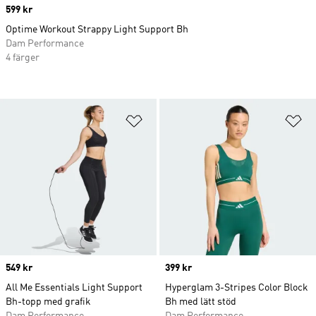
Price
599 kr
Optime Workout Strappy Light Support Bh
Dam Performance
4 färger
Lägg till på önskelistan
Lä
Price
549 kr
Price
399 kr
All Me Essentials Light Support
Hyperglam 3-Stripes Color Block
Bh-topp med grafik
Bh med lätt stöd