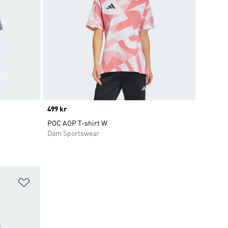
Price
499 kr
POC AOP T-shirt W
Dam Sportswear
Lägg till på önskelistan