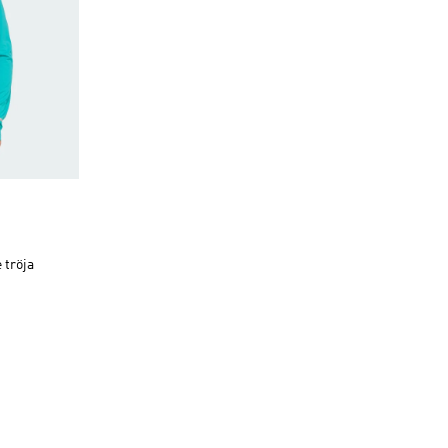
t
 tröja