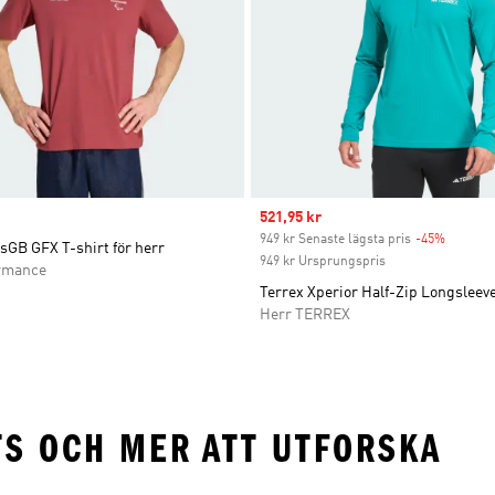
Sale price
521,95 kr
949 kr Senaste lägsta pris
-45%
Discoun
sGB GFX T-shirt för herr
949 kr Ursprungspris
rmance
Terrex Xperior Half-Zip Longsleeve
Herr TERREX
TS OCH MER ATT UTFORSKA