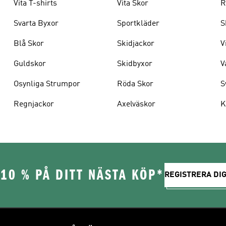
Vita T-shirts
Vita Skor
R
Svarta Byxor
Sportkläder
S
Blå Skor
Skidjackor
V
Guldskor
Skidbyxor
V
Osynliga Strumpor
Röda Skor
S
Regnjackor
Axelväskor
K
10 % PÅ DITT NÄSTA KÖP*
REGISTRERA DIG