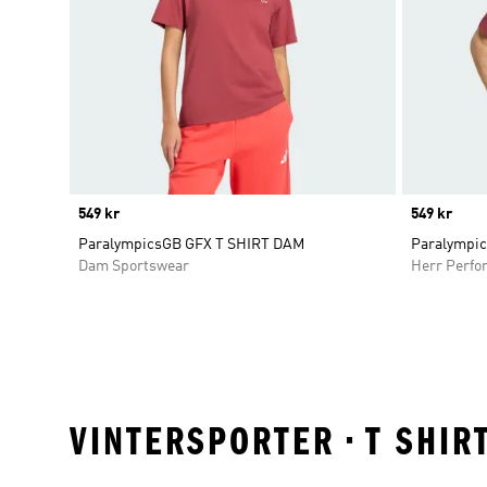
Price
549 kr
Price
549 kr
ParalympicsGB GFX T SHIRT DAM
Paralympic
Dam Sportswear
Herr Perfo
VINTERSPORTER • T SHIR