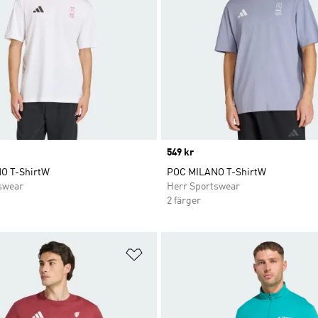
Price
549 kr
O T-ShirtW
POC MILANO T-ShirtW
swear
Herr Sportswear
2 färger
nskelistan
Lägg till på önskelistan