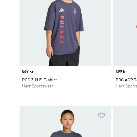
Price
549 kr
Price
499 kr
POC Z.N.E. T-shirt
POC AOP T-
Herr Sportswear
Herr Sport
Lägg till på ö