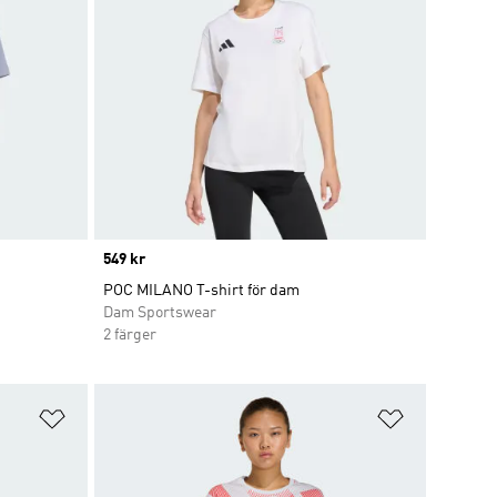
Price
549 kr
POC MILANO T-shirt för dam
Dam Sportswear
2 färger
Lägg till på önskelistan
Lägg till p