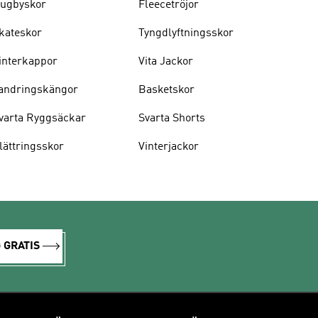
ugbyskor
Fleecetröjor
kateskor
Tyngdlyftningsskor
interkappor
Vita Jackor
andringskängor
Basketskor
varta Ryggsäckar
Svarta Shorts
lättringsskor
Vinterjackor
 GRATIS