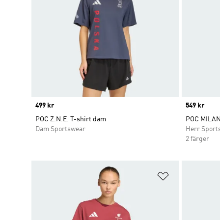
Price
499 kr
Price
549 kr
POC Z.N.E. T-shirt dam
POC MILAN
Dam Sportswear
Herr Sport
2 färger
Lägg till på ö