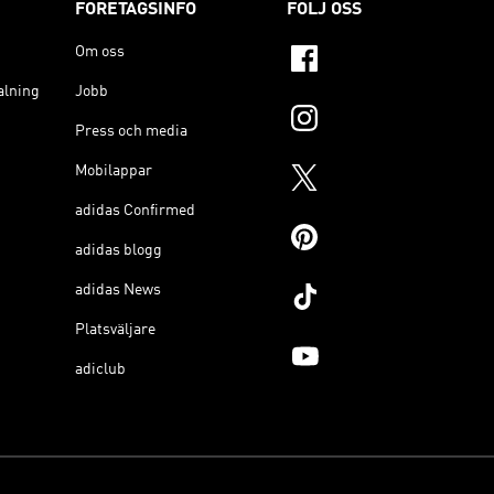
FÖRETAGSINFO
FÖLJ OSS
Om oss
alning
Jobb
Press och media
Mobilappar
adidas Confirmed
adidas blogg
adidas News
Platsväljare
adiclub