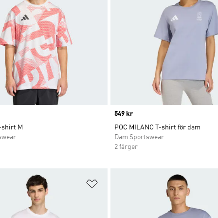
Price
549 kr
shirt M
POC MILANO T-shirt för dam
swear
Dam Sportswear
2 färger
nskelistan
Lägg till på önskelistan