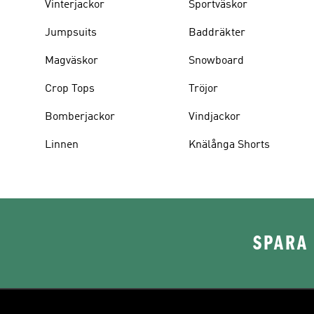
Vinterjackor
Sportväskor
Jumpsuits
Baddräkter
Magväskor
Snowboard
Crop Tops
Tröjor
Bomberjackor
Vindjackor
Linnen
Knälånga Shorts
SPARA 