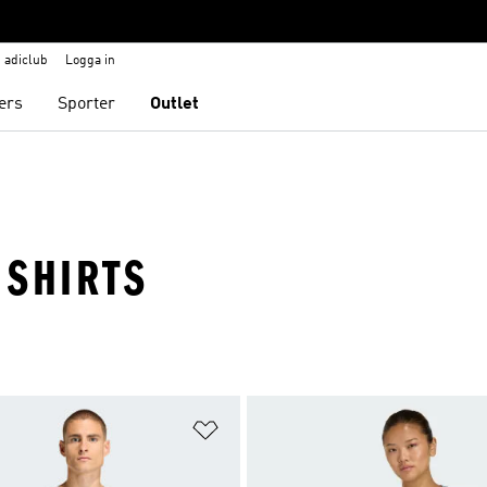
adiclub
Logga in
ers
Sporter
Outlet
 SHIRTS
nskelistan
Lägg till på önskelistan