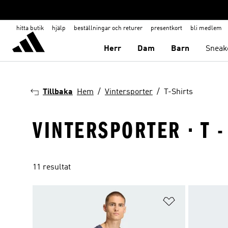
hitta butik
hjälp
beställningar och returer
presentkort
bli medlem
Herr
Dam
Barn
Sneak
Tillbaka
Hem
Vintersporter
T-Shirts
VINTERSPORTER · T -
11 resultat
Lägg till på ö