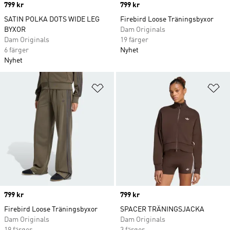
Price
799 kr
Price
799 kr
SATIN POLKA DOTS WIDE LEG
Firebird Loose Träningsbyxor
BYXOR
Dam Originals
Dam Originals
19 färger
6 färger
Nyhet
Nyhet
Lägg till på önskelistan
Lä
Price
799 kr
Price
799 kr
Firebird Loose Träningsbyxor
SPACER TRÄNINGSJACKA
Dam Originals
Dam Originals