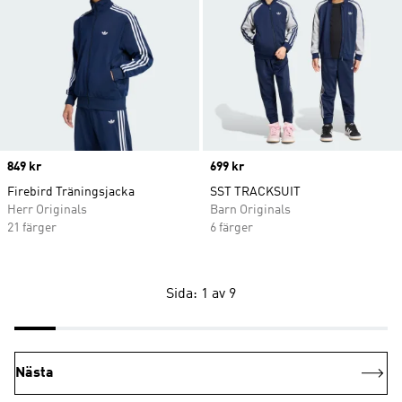
Price
849 kr
Price
699 kr
Firebird Träningsjacka
SST TRACKSUIT
Herr Originals
Barn Originals
21 färger
6 färger
Sida: 1 av 9
Nästa