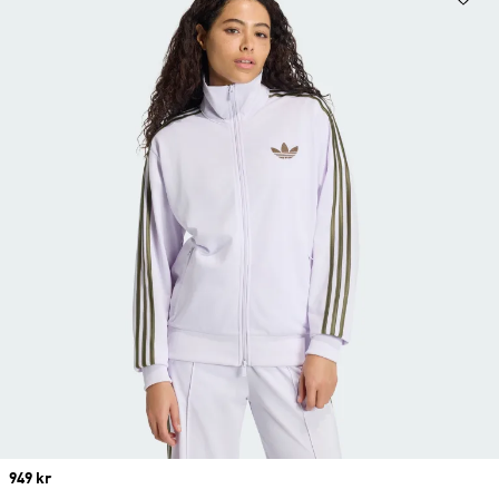
Price
949 kr