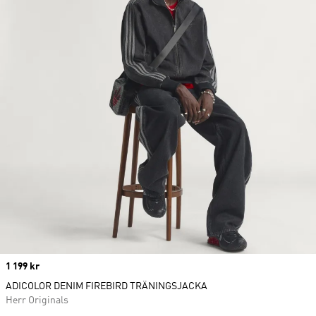
Price
1 199 kr
ADICOLOR DENIM FIREBIRD TRÄNINGSJACKA
Herr Originals