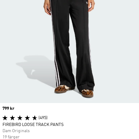
Price
799 kr
(495)
FIREBIRD LOOSE TRACK PANTS
Dam Originals
19 färger