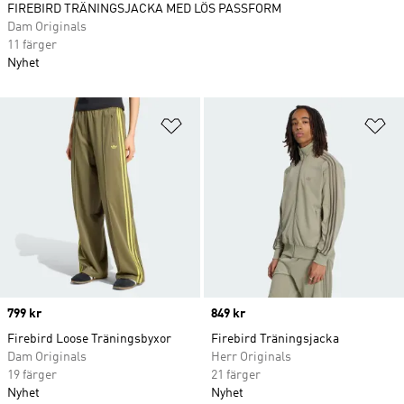
FIREBIRD TRÄNINGSJACKA MED LÖS PASSFORM
Dam Originals
11 färger
Nyhet
Lägg till på önskelistan
Lä
Price
799 kr
Price
849 kr
Firebird Loose Träningsbyxor
Firebird Träningsjacka
Dam Originals
Herr Originals
19 färger
21 färger
Nyhet
Nyhet