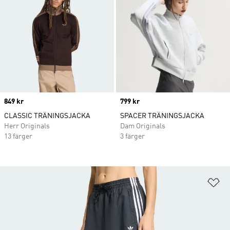
Price
849 kr
Price
799 kr
CLASSIC TRÄNINGSJACKA
SPACER TRÄNINGSJACKA
Herr Originals
Dam Originals
13 färger
3 färger
Lä