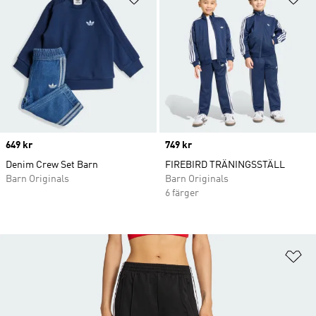
Price
649 kr
Price
749 kr
Denim Crew Set Barn
FIREBIRD TRÄNINGSSTÄLL
Barn Originals
Barn Originals
6 färger
Lä