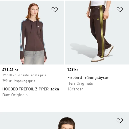
Lägg till på önskelistan
Lä
Current price
471,41 kr
Price
749 kr
399,50 kr Senaste lägsta pris
Firebird Träningsbyxor
799 kr Ursprungspris
Herr Originals
HOODED TREFOIL ZIPPER jacka
18 färger
Dam Originals
Lä