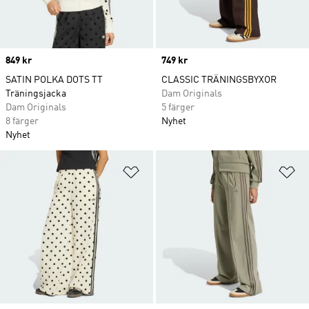
Price
849 kr
Price
749 kr
SATIN POLKA DOTS TT
CLASSIC TRÄNINGSBYXOR
Träningsjacka
Dam Originals
Dam Originals
5 färger
8 färger
Nyhet
Nyhet
Lägg till på önskelistan
Lä