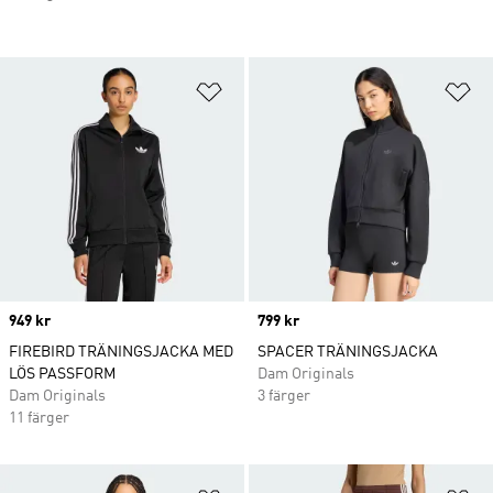
Lägg till på önskelistan
Lä
Price
949 kr
Price
799 kr
FIREBIRD TRÄNINGSJACKA MED
SPACER TRÄNINGSJACKA
LÖS PASSFORM
Dam Originals
Dam Originals
3 färger
11 färger