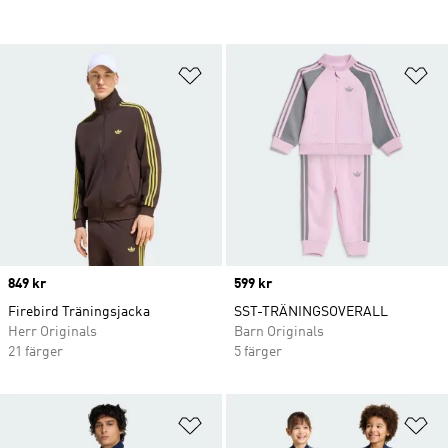
Lägg till på önskelistan
Lä
Price
849 kr
Price
599 kr
Firebird Träningsjacka
SST-TRÄNINGSOVERALL
Herr Originals
Barn Originals
21 färger
5 färger
Lägg till på önskelistan
Lä