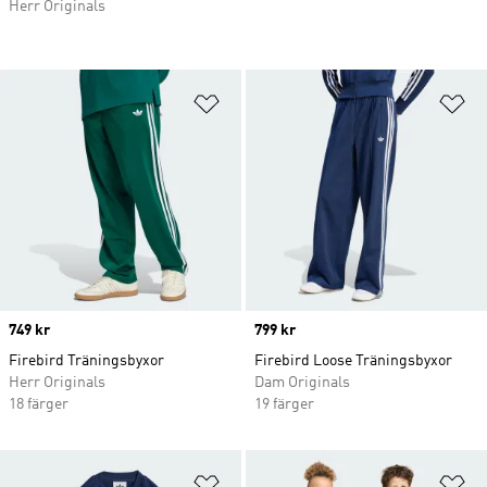
Herr Originals
Lägg till på önskelistan
Lä
Price
749 kr
Price
799 kr
Firebird Träningsbyxor
Firebird Loose Träningsbyxor
Herr Originals
Dam Originals
18 färger
19 färger
Lägg till på önskelistan
Lä