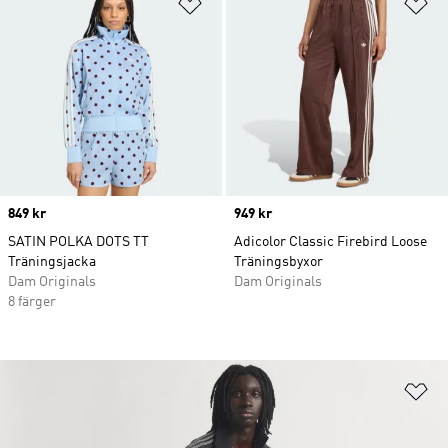
Lägg till på önskelistan
Lä
Price
849 kr
Price
949 kr
SATIN POLKA DOTS TT
Adicolor Classic Firebird Loose
Träningsjacka
Träningsbyxor
Dam Originals
Dam Originals
8 färger
Lä