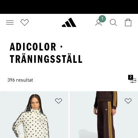
1
ADICOLOR ·
TRÄNINGSSTÄLL
2
396 resultat
Lägg till på önskelistan
Lä