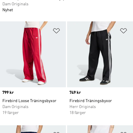
Dam Originals
Nyhet
Lägg till på önskelistan
Lä
Price
799 kr
Price
749 kr
Firebird Loose Träningsbyxor
Firebird Träningsbyxor
Dam Originals
Herr Originals
19 färger
18 färger