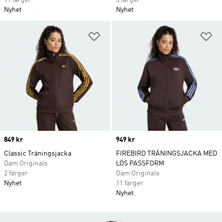
19 färger
3 färger
Nyhet
Nyhet
Lägg till på önskelistan
Lä
Price
849 kr
Price
949 kr
Classic Träningsjacka
FIREBIRD TRÄNINGSJACKA MED
Dam Originals
LÖS PASSFORM
2 färger
Dam Originals
Nyhet
11 färger
Nyhet