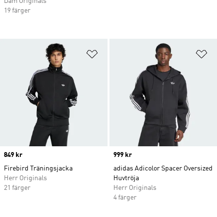
Dam Originals
19 färger
Lägg till på önskelistan
Lä
Price
849 kr
Price
999 kr
Firebird Träningsjacka
adidas Adicolor Spacer Oversized
Herr Originals
Huvtröja
21 färger
Herr Originals
4 färger