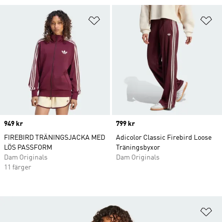
Lägg till på önskelistan
Lä
Price
949 kr
Price
799 kr
FIREBIRD TRÄNINGSJACKA MED
Adicolor Classic Firebird Loose
LÖS PASSFORM
Träningsbyxor
Dam Originals
Dam Originals
11 färger
Lä