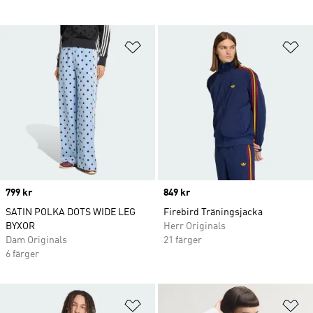
Lägg till på önskelistan
Lä
Price
799 kr
Price
849 kr
SATIN POLKA DOTS WIDE LEG
Firebird Träningsjacka
BYXOR
Herr Originals
Dam Originals
21 färger
6 färger
Lägg till på önskelistan
Lä