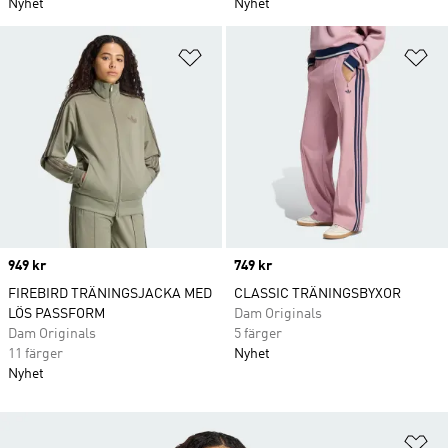
Nyhet
Nyhet
Lägg till på önskelistan
Lä
Price
949 kr
Price
749 kr
FIREBIRD TRÄNINGSJACKA MED
CLASSIC TRÄNINGSBYXOR
LÖS PASSFORM
Dam Originals
Dam Originals
5 färger
11 färger
Nyhet
Nyhet
Lä