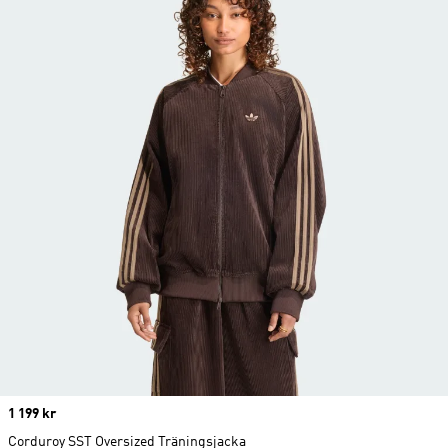
Price
1 199 kr
Corduroy SST Oversized Träningsjacka