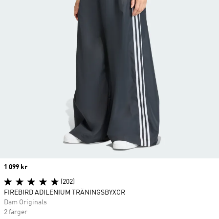
Price
1 099 kr
(202)
FIREBIRD ADILENIUM TRÄNINGSBYXOR
Dam Originals
2 färger