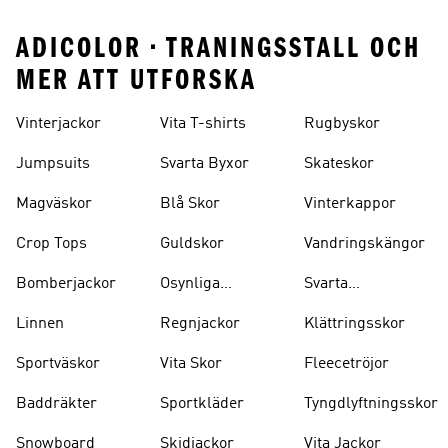
ADICOLOR • TRANINGSSTALL OCH
MER ATT UTFORSKA
Vinterjackor
Vita T-shirts
Rugbyskor
Jumpsuits
Svarta Byxor
Skateskor
Magväskor
Blå Skor
Vinterkappor
Crop Tops
Guldskor
Vandringskängor
Bomberjackor
Osynliga
Svarta
Strumpor
Ryggsäckar
Linnen
Regnjackor
Klättringsskor
Sportväskor
Vita Skor
Fleecetröjor
Baddräkter
Sportkläder
Tyngdlyftningsskor
Snowboard
Skidjackor
Vita Jackor