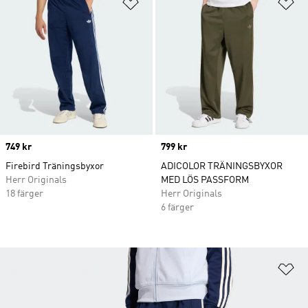
Lägg till på önskelistan
Lä
Price
749 kr
Price
799 kr
Firebird Träningsbyxor
ADICOLOR TRÄNINGSBYXOR
Herr Originals
MED LÖS PASSFORM
18 färger
Herr Originals
6 färger
Lä