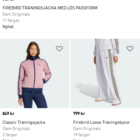
FIREBIRD TRÄNINGSJACKA MED LÖS PASSFORM
Dam Originals
11 färger
Nyhet
Lägg till på önskelistan
Lä
Price
849 kr
Price
799 kr
Classic Träningsjacka
Firebird Loose Träningsbyxor
Dam Originals
Dam Originals
2 färger
19 färger