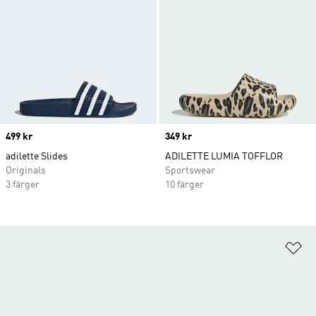
Price
499 kr
Price
349 kr
adilette Slides
ADILETTE LUMIA TOFFLOR
Originals
Sportswear
3 färger
10 färger
Lä