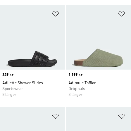
Lägg till på önskelistan
Lä
Price
329 kr
Price
1 199 kr
Adilette Shower Slides
Adimule Tofflor
Sportswear
Originals
8 färger
8 färger
Lägg till på önskelistan
Lä