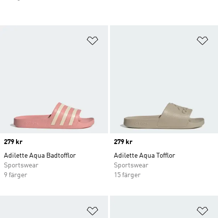
Lägg till på önskelistan
Lä
Price
279 kr
Price
279 kr
Adilette Aqua Badtofflor
Adilette Aqua Tofflor
Sportswear
Sportswear
9 färger
15 färger
Lägg till på önskelistan
Lä