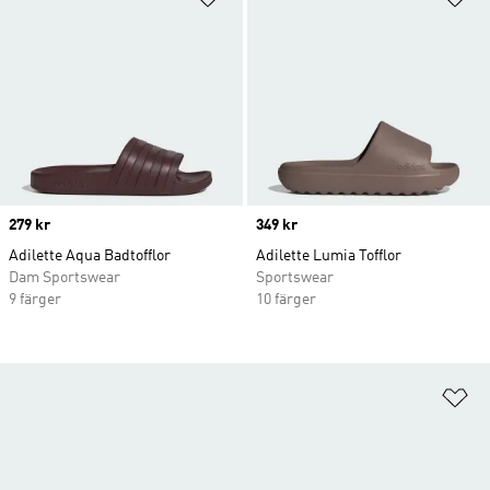
Price
279 kr
Price
349 kr
Adilette Aqua Badtofflor
Adilette Lumia Tofflor
Dam Sportswear
Sportswear
9 färger
10 färger
Lä