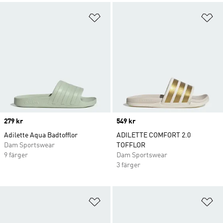
Lägg till på önskelistan
Lä
Price
279 kr
Price
549 kr
Adilette Aqua Badtofflor
ADILETTE COMFORT 2.0
Dam Sportswear
TOFFLOR
9 färger
Dam Sportswear
3 färger
Lägg till på önskelistan
Lä