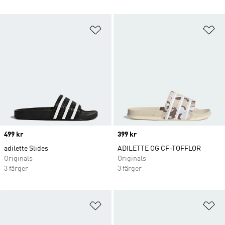
Lägg till på önskelistan
Lä
Price
499 kr
Price
399 kr
adilette Slides
ADILETTE OG CF-TOFFLOR
Originals
Originals
3 färger
3 färger
Lägg till på önskelistan
Lä