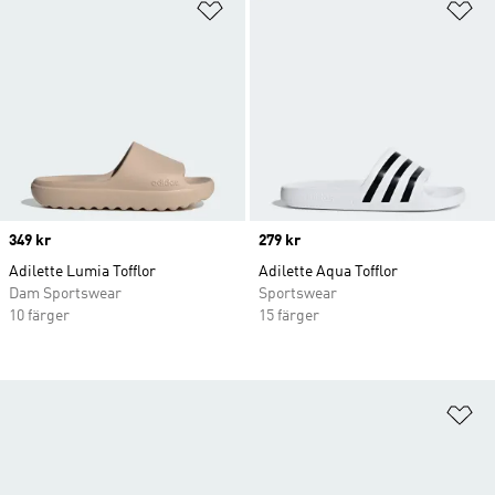
Lägg till på önskelistan
Lä
Price
349 kr
Price
279 kr
Adilette Lumia Tofflor
Adilette Aqua Tofflor
Dam Sportswear
Sportswear
10 färger
15 färger
Lä