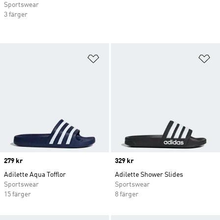
Sportswear
3 färger
Lägg till på önskelistan
Lä
Price
279 kr
Price
329 kr
Adilette Aqua Tofflor
Adilette Shower Slides
Sportswear
Sportswear
15 färger
8 färger