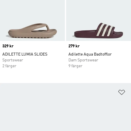
Price
329 kr
Price
279 kr
ADILETTE LUMIA SLIDES
Adilette Aqua Badtofflor
Sportswear
Dam Sportswear
2 färger
9 färger
Lä