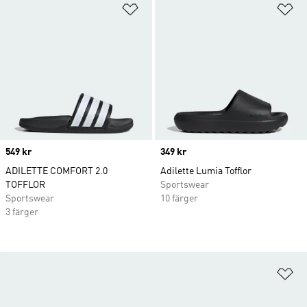
Lägg till på önskelistan
Lä
Price
549 kr
Price
349 kr
ADILETTE COMFORT 2.0
Adilette Lumia Tofflor
TOFFLOR
Sportswear
Sportswear
10 färger
3 färger
Lä