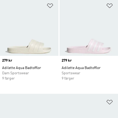
Lägg till på önskelistan
Lä
Price
279 kr
Price
279 kr
Adilette Aqua Badtofflor
Adilette Aqua Badtofflor
Dam Sportswear
Sportswear
9 färger
9 färger
Lä