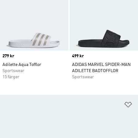
Price
279 kr
Price
499 kr
Adilette Aqua Tofflor
ADIDAS MARVEL SPIDER-MAN
Sportswear
ADILETTE BADTOFFLOR
15 färger
Sportswear
Lä