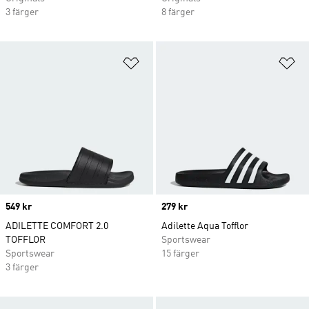
3 färger
8 färger
Lägg till på önskelistan
Lä
Price
549 kr
Price
279 kr
ADILETTE COMFORT 2.0
Adilette Aqua Tofflor
TOFFLOR
Sportswear
Sportswear
15 färger
3 färger