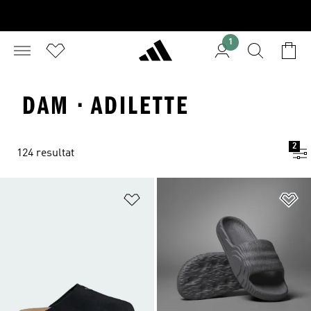
1
DAM · ADILETTE
2
124 resultat
Lägg till på önskelistan
Lä