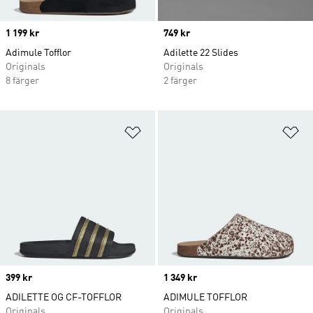
Price
1 199 kr
Price
749 kr
Adimule Tofflor
Adilette 22 Slides
Originals
Originals
8 färger
2 färger
Lägg till på önskelistan
Lä
Price
399 kr
Price
1 349 kr
ADILETTE OG CF-TOFFLOR
ADIMULE TOFFLOR
Originals
Originals