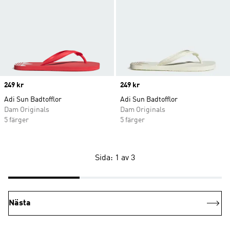
Price
249 kr
Price
249 kr
Adi Sun Badtofflor
Adi Sun Badtofflor
Dam Originals
Dam Originals
5 färger
5 färger
Sida: 1 av 3
Nästa