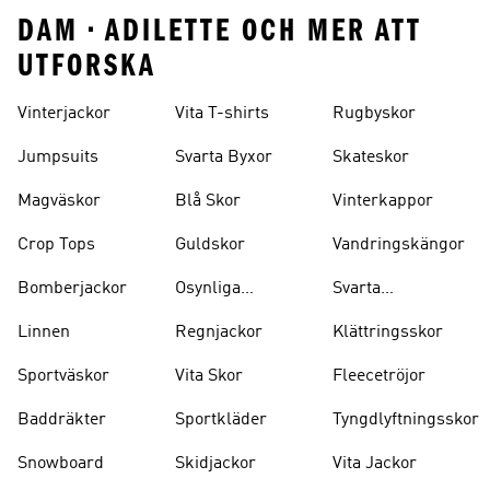
DAM • ADILETTE OCH MER ATT
UTFORSKA
Vinterjackor
Vita T-shirts
Rugbyskor
Jumpsuits
Svarta Byxor
Skateskor
Magväskor
Blå Skor
Vinterkappor
Crop Tops
Guldskor
Vandringskängor
Bomberjackor
Osynliga
Svarta
Strumpor
Ryggsäckar
Linnen
Regnjackor
Klättringsskor
Sportväskor
Vita Skor
Fleecetröjor
Baddräkter
Sportkläder
Tyngdlyftningsskor
Snowboard
Skidjackor
Vita Jackor