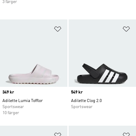
3 färger
Lägg till på önskelistan
Lä
Price
349 kr
Price
549 kr
Adilette Lumia Tofflor
Adilette Clog 2.0
Sportswear
Sportswear
10 färger
Lägg till på önskelistan
Lä