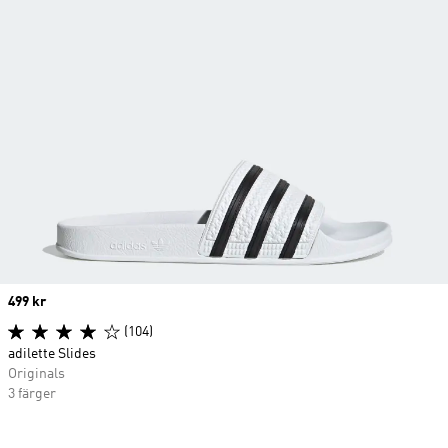
Price
499 kr
(104)
adilette Slides
Originals
3 färger