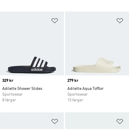
Lägg till på önskelistan
Lä
Price
329 kr
Price
279 kr
Adilette Shower Slides
Adilette Aqua Tofflor
Sportswear
Sportswear
8 färger
15 färger
Lägg till på önskelistan
Lä