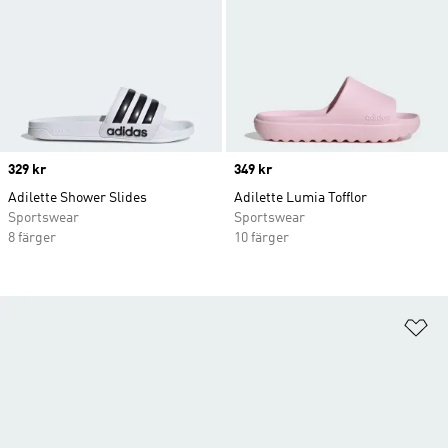
Price
329 kr
Price
349 kr
Adilette Shower Slides
Adilette Lumia Tofflor
Sportswear
Sportswear
8 färger
10 färger
Lä