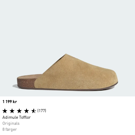
Price
1 199 kr
(177)
Adimule Tofflor
Originals
8 färger