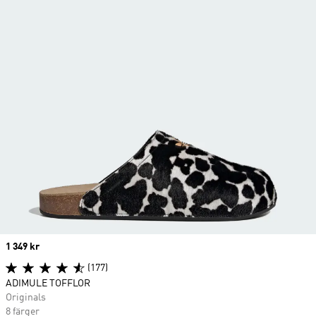
Price
1 349 kr
(177)
ADIMULE TOFFLOR
Originals
8 färger