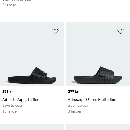
3 färger
Lägg till på önskelistan
Lä
Price
279 kr
Price
399 kr
Adilette Aqua Tofflor
Adissage 360rec Badtofflor
Sportswear
Sportswear
15 färger
3 färger