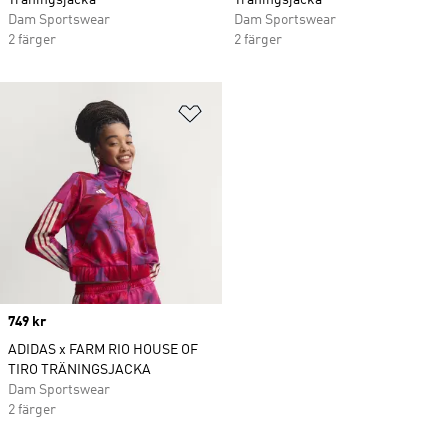
Träningsjacka
Träningsjacka
Dam Sportswear
Dam Sportswear
2 färger
2 färger
Lägg till på önskelistan
Price
749 kr
ADIDAS x FARM RIO HOUSE OF
TIRO TRÄNINGSJACKA
Dam Sportswear
2 färger