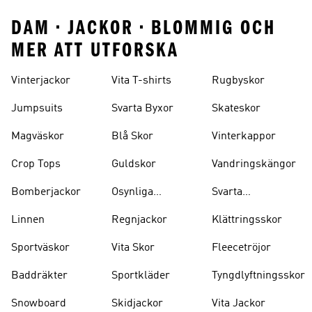
DAM • JACKOR • BLOMMIG OCH
MER ATT UTFORSKA
Vinterjackor
Vita T-shirts
Rugbyskor
Jumpsuits
Svarta Byxor
Skateskor
Magväskor
Blå Skor
Vinterkappor
Crop Tops
Guldskor
Vandringskängor
Bomberjackor
Osynliga
Svarta
Strumpor
Ryggsäckar
Linnen
Regnjackor
Klättringsskor
Sportväskor
Vita Skor
Fleecetröjor
Baddräkter
Sportkläder
Tyngdlyftningsskor
Snowboard
Skidjackor
Vita Jackor