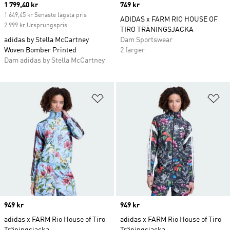
Current price
1 799,40 kr
Price
749 kr
1 649,45 kr Senaste lägsta pris
ADIDAS x FARM RIO HOUSE OF
2 999 kr Ursprungspris
TIRO TRÄNINGSJACKA
adidas by Stella McCartney
Dam Sportswear
Woven Bomber Printed
2 färger
Dam adidas by Stella McCartney
Lägg till på önskelistan
Lä
Price
949 kr
Price
949 kr
adidas x FARM Rio House of Tiro
adidas x FARM Rio House of Tiro