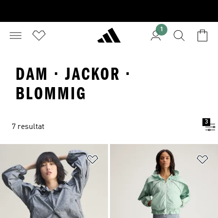
1
DAM · JACKOR ·
BLOMMIG
3
7 resultat
Lägg till på önskelistan
Lä