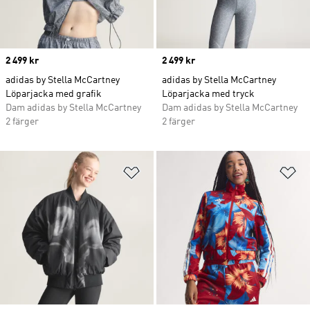
Price
2 499 kr
Price
2 499 kr
adidas by Stella McCartney
adidas by Stella McCartney
Löparjacka med grafik
Löparjacka med tryck
Dam adidas by Stella McCartney
Dam adidas by Stella McCartney
2 färger
2 färger
Lägg till på önskelistan
Lä