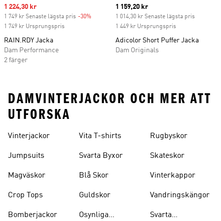
Sale price
1 224,30 kr
Current price
1 159,20 kr
1 749 kr Senaste lägsta pris
-30%
Discount
1 014,30 kr Senaste lägsta pris
1 749 kr Ursprungspris
1 449 kr Ursprungspris
RAIN.RDY Jacka
Adicolor Short Puffer Jacka
Dam Performance
Dam Originals
2 färger
DAMVINTERJACKOR OCH MER ATT
UTFORSKA
Vinterjackor
Vita T-shirts
Rugbyskor
Jumpsuits
Svarta Byxor
Skateskor
Magväskor
Blå Skor
Vinterkappor
Crop Tops
Guldskor
Vandringskängor
Bomberjackor
Osynliga
Svarta