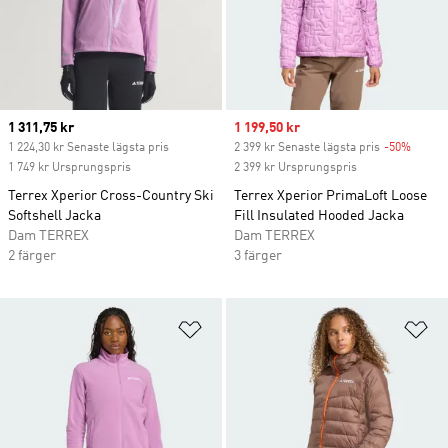
Current price
1 311,75 kr
Sale price
1 199,50 kr
1 224,30 kr Senaste lägsta pris
2 399 kr Senaste lägsta pris
-50%
Discou
1 749 kr Ursprungspris
2 399 kr Ursprungspris
Terrex Xperior Cross-Country Ski
Terrex Xperior PrimaLoft Loose
Softshell Jacka
Fill Insulated Hooded Jacka
Dam TERREX
Dam TERREX
2 färger
3 färger
Lägg till på önskelistan
Lä