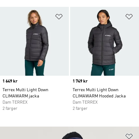
Lägg till på önskelistan
Lä
Price
1 649 kr
Price
1 749 kr
Terrex Multi Light Down
Terrex Multi Light Down
CLIMAWARM jacka
CLIMAWARM Hooded Jacka
Dam TERREX
Dam TERREX
2 färger
2 färger
Lä