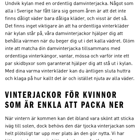
Undvik kylan med en ordentlig damvinterjacka. Något som
alla i Sverige har fått lära sig genom åren är att det inte
finns dåligt väder bara dåliga kläder, och visst är det så.
Det finns inget viktigare än att ha ordentliga vinterkläder
när kylan står på, våra damvinterjackor hjälper dig att
behålla värmen när du beger dig ut i det kalla vädret. Glöm
inte att matcha din damvinterjacka tillsammans med
ordentliga vinterkängor, vantar, mössa och varför inte ett
par skidbyxor som garanterat hjälper dig att stå ut i kylan.
Med dina varma vinterkläder kan du äntligen sluta huttra
och klaga på hur kallt det är och istället njuta av alla väder.
VINTERJACKOR FÖR KVINNOR
SOM ÄR ENKLA ATT PACKA NER
När vintern är kommen kan det ibland vara skönt att sticka
iväg till solen, dock behövs den där tjocka vinterjackan som
helt plötsligt tar upp mer plats än den gör nytta. Vi har