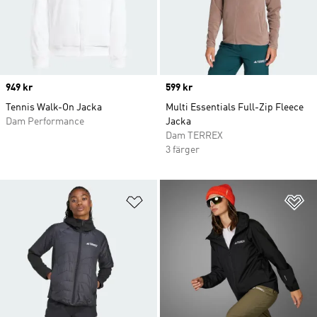
Price
949 kr
Price
599 kr
Tennis Walk-On Jacka
Multi Essentials Full-Zip Fleece
Dam Performance
Jacka
Dam TERREX
3 färger
Lägg till på önskelistan
Lä