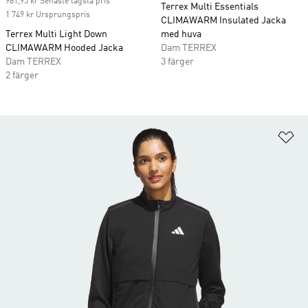
961,95 kr Senaste lägsta pris
Terrex Multi Essentials
1 749 kr Ursprungspris
CLIMAWARM Insulated Jacka
Terrex Multi Light Down
med huva
CLIMAWARM Hooded Jacka
Dam TERREX
Dam TERREX
3 färger
2 färger
Lä