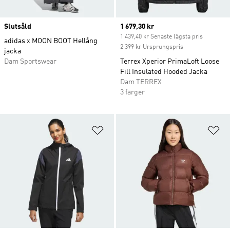
Slutsåld
Current price
1 679,30 kr
1 439,40 kr Senaste lägsta pris
adidas x MOON BOOT Hellång
2 399 kr Ursprungspris
jacka
Dam Sportswear
Terrex Xperior PrimaLoft Loose
Fill Insulated Hooded Jacka
Dam TERREX
3 färger
Lägg till på önskelistan
Lä