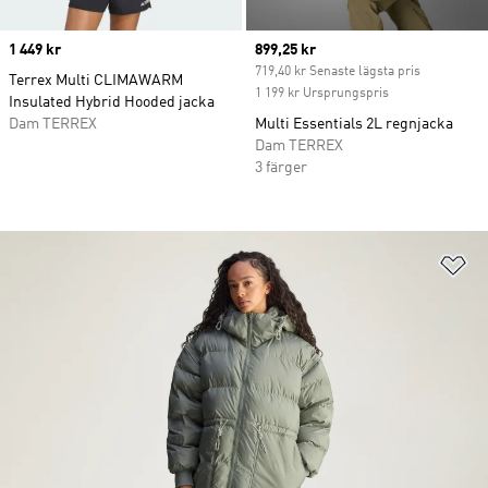
Price
1 449 kr
Current price
899,25 kr
719,40 kr Senaste lägsta pris
Terrex Multi CLIMAWARM
1 199 kr Ursprungspris
Insulated Hybrid Hooded jacka
Dam TERREX
Multi Essentials 2L regnjacka
Dam TERREX
3 färger
Lä