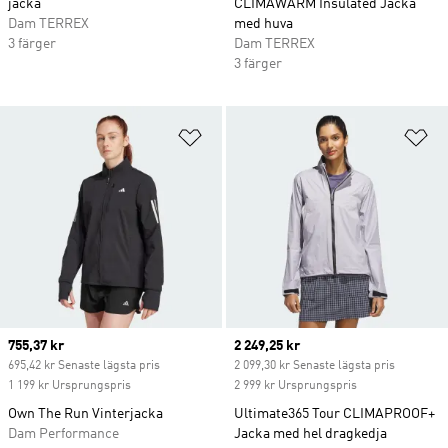
jacka
CLIMAWARM Insulated Jacka
Dam TERREX
med huva
3 färger
Dam TERREX
3 färger
Lägg till på önskelistan
Lä
Current price
755,37 kr
Current price
2 249,25 kr
695,42 kr Senaste lägsta pris
2 099,30 kr Senaste lägsta pris
1 199 kr Ursprungspris
2 999 kr Ursprungspris
Own The Run Vinterjacka
Ultimate365 Tour CLIMAPROOF+
Dam Performance
Jacka med hel dragkedja