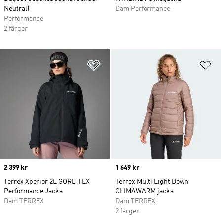
Neutral)
Dam Performance
Performance
2 färger
Lägg till på önskelistan
Lä
Price
2 399 kr
Price
1 649 kr
Terrex Xperior 2L GORE-TEX
Terrex Multi Light Down
Performance Jacka
CLIMAWARM jacka
Dam TERREX
Dam TERREX
2 färger