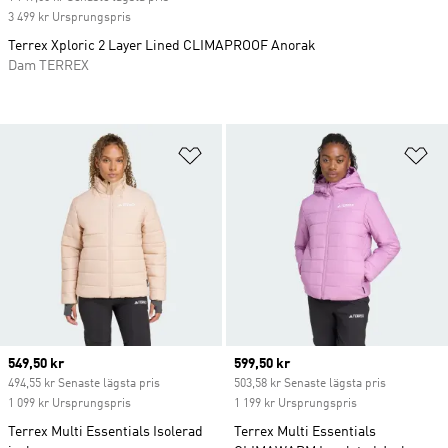
3 499 kr Ursprungspris
Terrex Xploric 2 Layer Lined CLIMAPROOF Anorak
Dam TERREX
Lägg till på önskelistan
Lä
Current price
549,50 kr
Current price
599,50 kr
494,55 kr Senaste lägsta pris
503,58 kr Senaste lägsta pris
1 099 kr Ursprungspris
1 199 kr Ursprungspris
Terrex Multi Essentials Isolerad
Terrex Multi Essentials