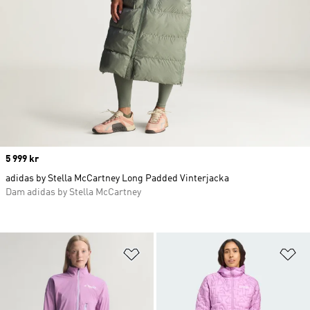
Price
5 999 kr
adidas by Stella McCartney Long Padded Vinterjacka
Dam adidas by Stella McCartney
Lägg till på önskelistan
Lä