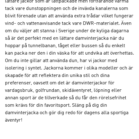
lättare jackor som är lättpackade men fortfarande varma
tack vare dunstoppningen och de invävda kanalerna som
blivit förenade utan att använda extra trådar vilket fungerar
vind- och vattenavvisande tack vare DWR-materialet. Även
om du väljer att stanna i Sverige under de kyliga dagarna
så är det perfekt med en lättare damvinterjacka när du
hoppar på tunnelbanan, tåget eller bussen så du enkelt
kan packa ner den i din väska för att undvika att överhettas.
Om du inte gillar att använda dun, har vi jackor med
isolering i syntet. Jackorna kommer i olika modeller och är
skapade för att reflektera din unika stil och dina
preferenser, oavsett om det är damvinterjackor för
vardagsbruk, golfrundan, skidäventyret, löpning eller
annan sport är de tillverkade så du får den rörelsefrihet
som krävs för din favoritsport. Släng på dig din
damvinterjacka och gör dig redo för dagens alla sportiga
äventyr!