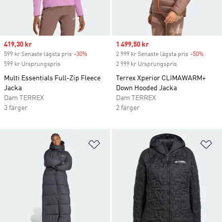
Sale price
419,30 kr
Sale price
1 499,50 kr
599 kr Senaste lägsta pris
-30%
Discount
2 999 kr Senaste lägsta pris
-50%
Discou
599 kr Ursprungspris
2 999 kr Ursprungspris
Multi Essentials Full-Zip Fleece
Terrex Xperior CLIMAWARM+
Jacka
Down Hooded Jacka
Dam TERREX
Dam TERREX
3 färger
2 färger
Lägg till på önskelistan
Lä