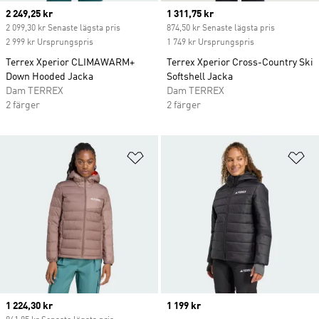
Current price
2 249,25 kr
Current price
1 311,75 kr
2 099,30 kr Senaste lägsta pris
874,50 kr Senaste lägsta pris
2 999 kr Ursprungspris
1 749 kr Ursprungspris
Terrex Xperior CLIMAWARM+
Terrex Xperior Cross-Country Ski
Down Hooded Jacka
Softshell Jacka
Dam TERREX
Dam TERREX
2 färger
2 färger
Lägg till på önskelistan
Lä
Current price
1 224,30 kr
Price
1 199 kr