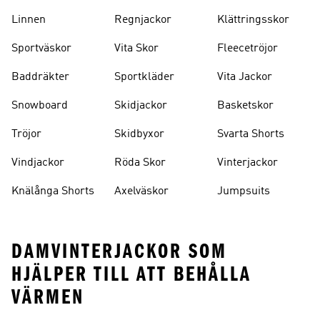
Strumpor
Ryggsäckar
Linnen
Regnjackor
Klättringsskor
Sportväskor
Vita Skor
Fleecetröjor
Baddräkter
Sportkläder
Vita Jackor
Snowboard
Skidjackor
Basketskor
Tröjor
Skidbyxor
Svarta Shorts
Vindjackor
Röda Skor
Vinterjackor
Knälånga Shorts
Axelväskor
Jumpsuits
DAMVINTERJACKOR SOM
HJÄLPER TILL ATT BEHÅLLA
VÄRMEN