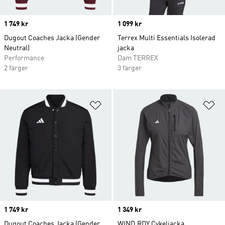
Price
1 749 kr
Price
1 099 kr
Dugout Coaches Jacka (Gender
Terrex Multi Essentials Isolerad
Neutral)
jacka
Performance
Dam TERREX
2 färger
3 färger
Lägg till på önskelistan
Lä
Price
1 749 kr
Price
1 349 kr
Dugout Coaches Jacka (Gender
WIND.RDY Cykeljacka