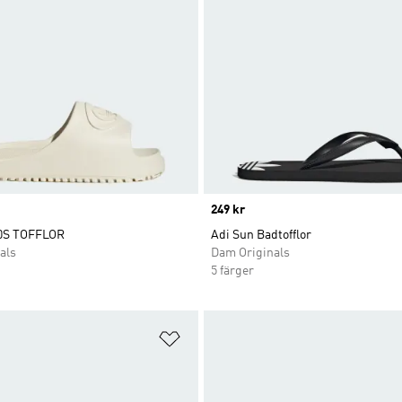
Price
249 kr
0S TOFFLOR
Adi Sun Badtofflor
als
Dam Originals
5 färger
nskelistan
Lägg till på önskelistan