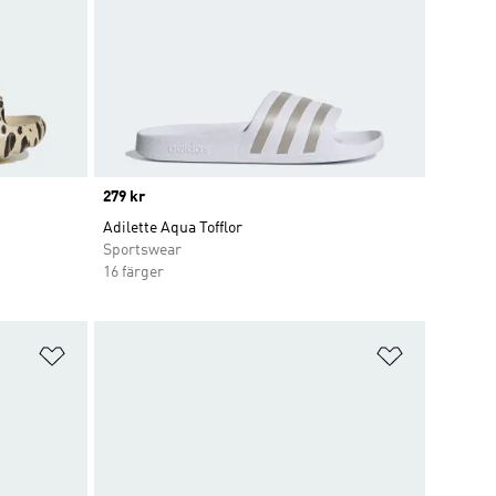
Price
279 kr
Adilette Aqua Tofflor
Sportswear
16 färger
Lägg till på önskelistan
Lägg till p