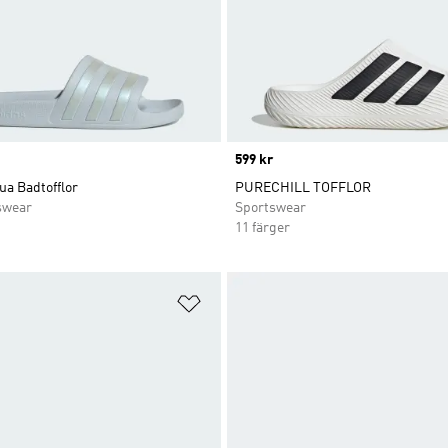
Price
599 kr
ua Badtofflor
PURECHILL TOFFLOR
swear
Sportswear
11 färger
nskelistan
Lägg till på önskelistan