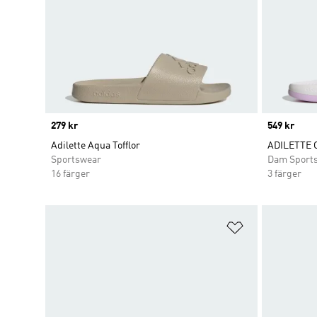
Price
279 kr
Price
549 kr
Adilette Aqua Tofflor
ADILETTE 
Sportswear
Dam Sport
16 färger
3 färger
Lägg till på ö