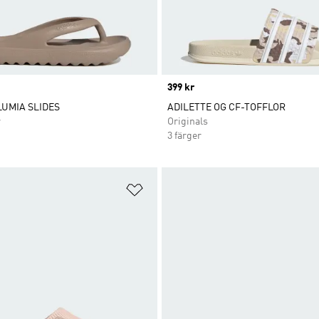
Price
399 kr
LUMIA SLIDES
ADILETTE OG CF-TOFFLOR
r
Originals
3 färger
nskelistan
Lägg till på önskelistan