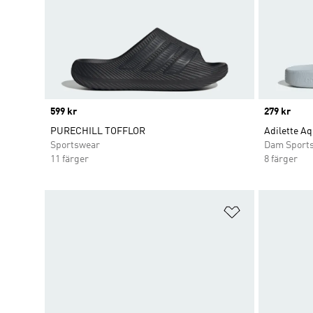
Price
599 kr
Price
279 kr
PURECHILL TOFFLOR
Adilette Aq
Sportswear
Dam Sport
11 färger
8 färger
Lägg till på ö