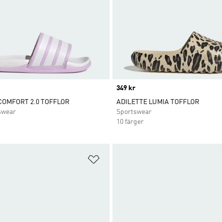
Price
349 kr
COMFORT 2.0 TOFFLOR
ADILETTE LUMIA TOFFLOR
swear
Sportswear
10 färger
nskelistan
Lägg till på önskelistan