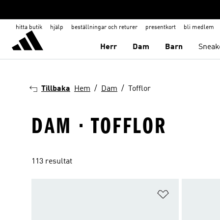
hitta butik
hjälp
beställningar och returer
presentkort
bli medlem
Herr
Dam
Barn
Sneak
Tillbaka
Hem
Dam
Tofflor
DAM · TOFFLOR
113 resultat
Lägg till på ö