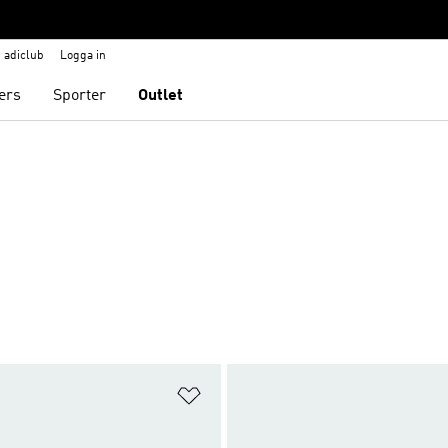
adiclub
Logga in
ers
Sporter
Outlet
nskelistan
Lägg till på önskelistan