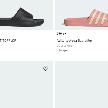
Price
279 kr
T TOFFLOR
Adilette Aqua Badtofflor
r
Sportswear
8 färger
nskelistan
Lägg till på önskelistan