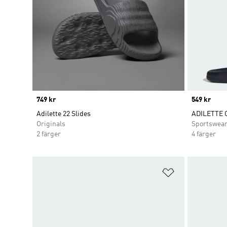
Price
749 kr
Price
549 kr
Adilette 22 Slides
ADILETTE 
Originals
Sportswea
2 färger
4 färger
Lägg till på ö