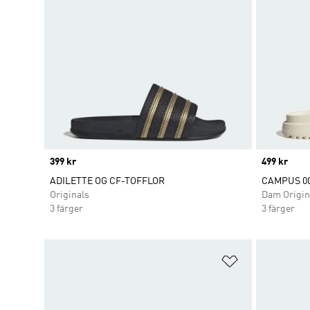
Price
399 kr
Price
499 kr
ADILETTE OG CF-TOFFLOR
CAMPUS 0
Originals
Dam Origin
3 färger
3 färger
Lägg till på ö