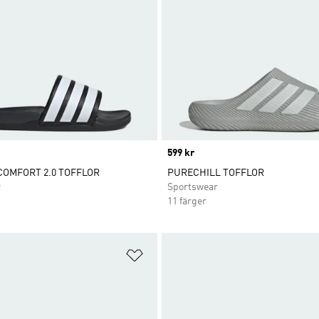
Price
599 kr
COMFORT 2.0 TOFFLOR
PURECHILL TOFFLOR
r
Sportswear
11 färger
nskelistan
Lägg till på önskelistan