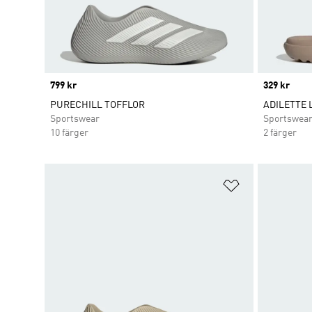
Price
799 kr
Price
329 kr
PURECHILL TOFFLOR
ADILETTE 
Sportswear
Sportswea
10 färger
2 färger
Lägg till på ö