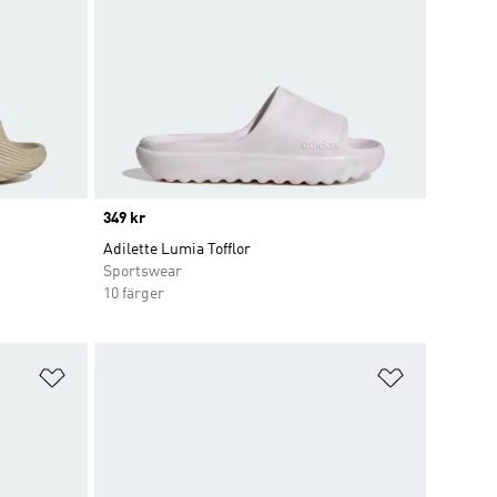
Price
349 kr
Adilette Lumia Tofflor
Sportswear
10 färger
Lägg till på önskelistan
Lägg till p