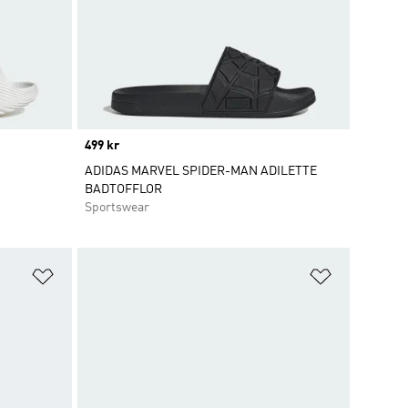
Price
499 kr
ADIDAS MARVEL SPIDER-MAN ADILETTE
BADTOFFLOR
Sportswear
Lägg till på önskelistan
Lägg till p