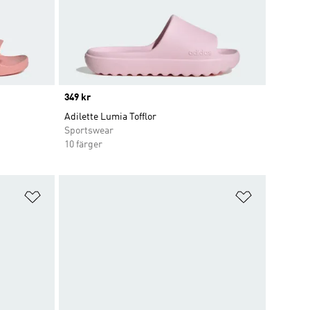
Price
349 kr
Adilette Lumia Tofflor
Sportswear
10 färger
Lägg till på önskelistan
Lägg till p