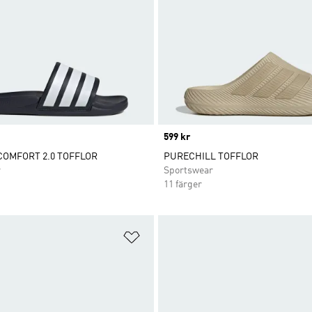
Price
599 kr
COMFORT 2.0 TOFFLOR
PURECHILL TOFFLOR
r
Sportswear
11 färger
nskelistan
Lägg till på önskelistan