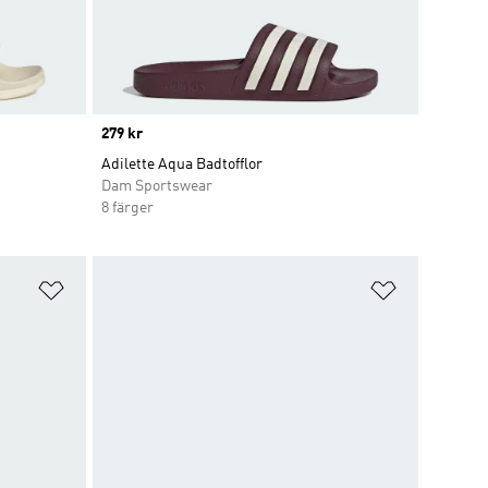
Price
279 kr
Adilette Aqua Badtofflor
Dam Sportswear
8 färger
Lägg till på önskelistan
Lägg till p