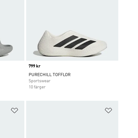
Price
799 kr
PURECHILL TOFFLOR
Sportswear
10 färger
Lägg till på önskelistan
Lägg till p