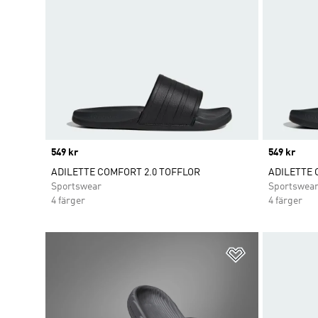
Price
549 kr
Price
549 kr
ADILETTE COMFORT 2.0 TOFFLOR
ADILETTE 
Sportswear
Sportswea
4 färger
4 färger
Lägg till på ö