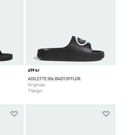
Price
499 kr
ADILETTE 00s BADTOFFLOR
Originals
7 färger
Lägg till på önskelistan
Lägg till p