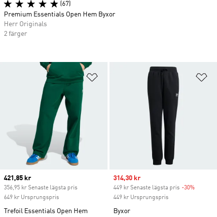
(67)
Premium Essentials Open Hem Byxor
Herr Originals
2 färger
Lägg till på önskelistan
Lä
Current price
421,85 kr
Sale price
314,30 kr
356,95 kr Senaste lägsta pris
449 kr Senaste lägsta pris
-30%
Discoun
649 kr Ursprungspris
449 kr Ursprungspris
Trefoil Essentials Open Hem
Byxor