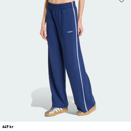
Price
649 kr