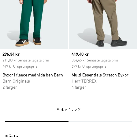
Current price
296,34 kr
Current price
419,40 kr
211,03 kr Senaste lägsta pris
384,45 kr Senaste lägsta pris
449 kr Ursprungspris
699 kr Ursprungspris
Byxor i fleece med vida ben Barn
Multi Essentials Stretch Byxor
Barn Originals
Herr TERREX
2 färger
4 färger
Sida: 1 av 2