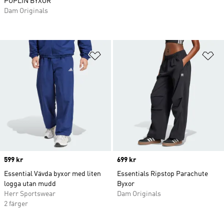
POPLIN BYXOR
Dam Originals
Lägg till på önskelistan
Lä
Price
599 kr
Price
699 kr
Essential Vävda byxor med liten
Essentials Ripstop Parachute
logga utan mudd
Byxor
Herr Sportswear
Dam Originals
2 färger