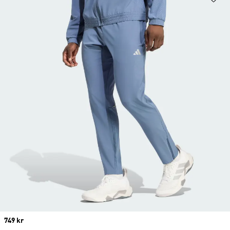
Price
749 kr