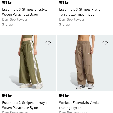
Price
599 kr
Price
599 kr
Essentials 3-Stripes Lifestyle
Essentials 3-Stripes French
Woven Parachute Byxor
Terry-byxor med mudd
Dam Sportswear
Dam Sportswear
3 färger
3 färger
Lägg till på önskelistan
Lä
Price
599 kr
Price
599 kr
Essentials 3-Stripes Lifestyle
Workout Essentials Vävda
Woven Parachute Byxor
träningsbyxor