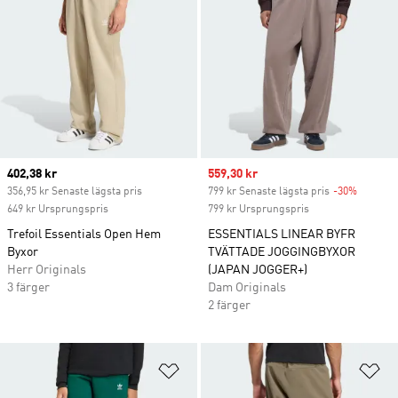
Current price
402,38 kr
Sale price
559,30 kr
356,95 kr Senaste lägsta pris
799 kr Senaste lägsta pris
-30%
Discoun
649 kr Ursprungspris
799 kr Ursprungspris
Trefoil Essentials Open Hem
ESSENTIALS LINEAR BYFR
Byxor
TVÄTTADE JOGGINGBYXOR
Herr Originals
(JAPAN JOGGER+)
3 färger
Dam Originals
2 färger
Lägg till på önskelistan
Lä