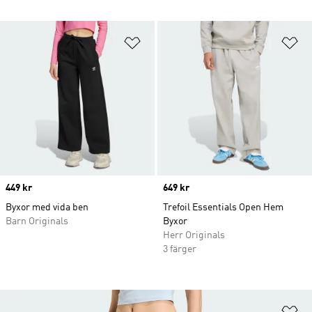
Lägg till på önskelistan
Lä
Price
449 kr
Price
649 kr
Byxor med vida ben
Trefoil Essentials Open Hem
Barn Originals
Byxor
Herr Originals
3 färger
Lä