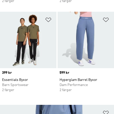
2 färger
2 färger
Lägg till på önskelistan
Lä
Price
399 kr
Price
599 kr
Essentials Byxor
Hyperglam Barrel Byxor
Barn Sportswear
Dam Performance
2 färger
2 färger
Lä