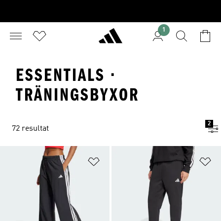
1
ESSENTIALS ·
TRÄNINGSBYXOR
2
72 resultat
Lägg till på önskelistan
Lä