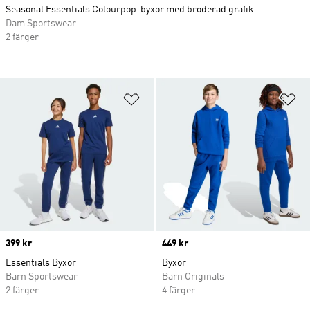
Seasonal Essentials Colourpop-byxor med broderad grafik
Dam Sportswear
2 färger
Lägg till på önskelistan
Lä
Price
399 kr
Price
449 kr
Essentials Byxor
Byxor
Barn Sportswear
Barn Originals
2 färger
4 färger