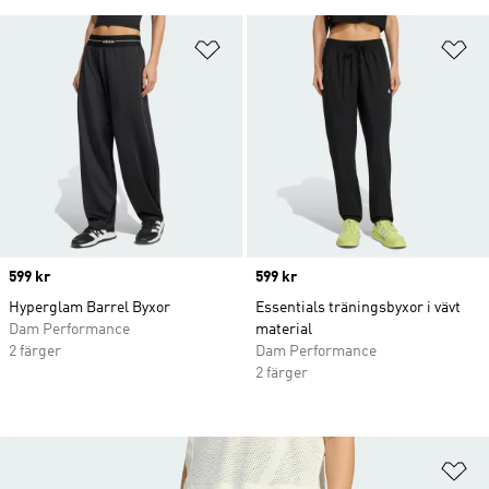
Lägg till på önskelistan
Lä
Price
599 kr
Price
599 kr
Hyperglam Barrel Byxor
Essentials träningsbyxor i vävt
Dam Performance
material
2 färger
Dam Performance
2 färger
Lä