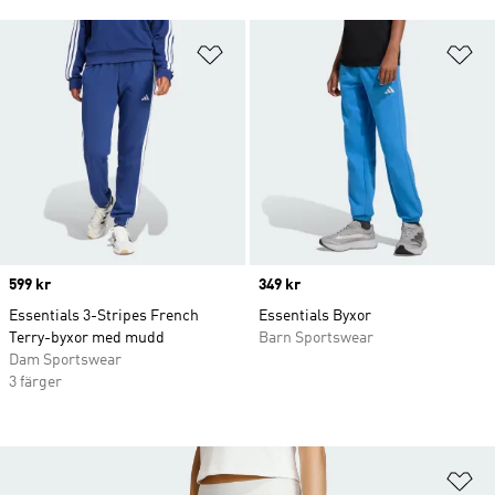
Lägg till på önskelistan
Lä
Price
599 kr
Price
349 kr
Essentials 3-Stripes French
Essentials Byxor
Terry-byxor med mudd
Barn Sportswear
Dam Sportswear
3 färger
Lä