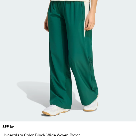
Price
699 kr
Hyperglam Color Block Wide Woven Byxor