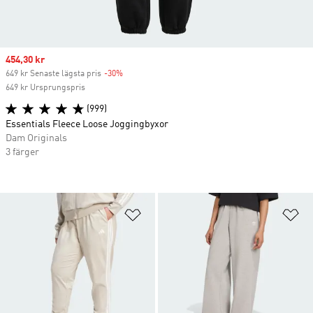
Sale price
454,30 kr
649 kr Senaste lägsta pris
-30%
Discount
649 kr Ursprungspris
(999)
Essentials Fleece Loose Joggingbyxor
Dam Originals
3 färger
Lägg till på önskelistan
Lä