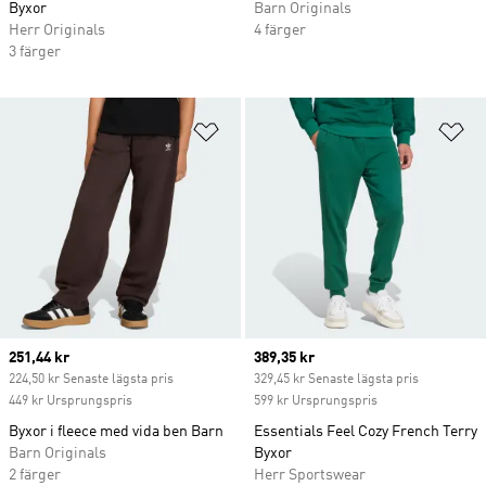
Byxor
Barn Originals
Herr Originals
4 färger
3 färger
Lägg till på önskelistan
Lä
Current price
251,44 kr
Current price
389,35 kr
224,50 kr Senaste lägsta pris
329,45 kr Senaste lägsta pris
449 kr Ursprungspris
599 kr Ursprungspris
Byxor i fleece med vida ben Barn
Essentials Feel Cozy French Terry
Barn Originals
Byxor
2 färger
Herr Sportswear