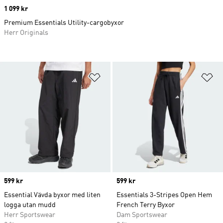
Price
1 099 kr
Premium Essentials Utility-cargobyxor
Herr Originals
Lägg till på önskelistan
Lä
Price
599 kr
Price
599 kr
Essential Vävda byxor med liten
Essentials 3-Stripes Open Hem
logga utan mudd
French Terry Byxor
Herr Sportswear
Dam Sportswear