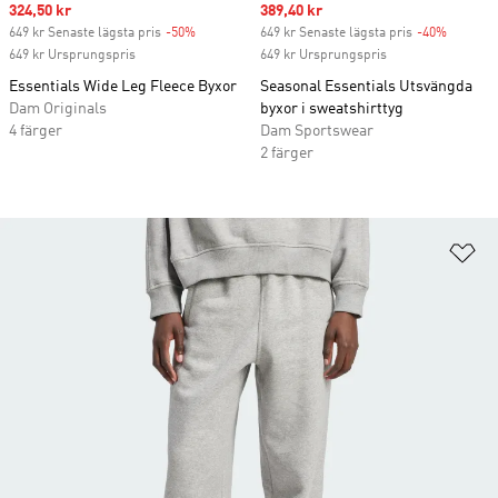
Sale price
324,50 kr
Sale price
389,40 kr
649 kr Senaste lägsta pris
-50%
Discount
649 kr Senaste lägsta pris
-40%
Discoun
649 kr Ursprungspris
649 kr Ursprungspris
Essentials Wide Leg Fleece Byxor
Seasonal Essentials Utsvängda
Dam Originals
byxor i sweatshirttyg
4 färger
Dam Sportswear
2 färger
Lä