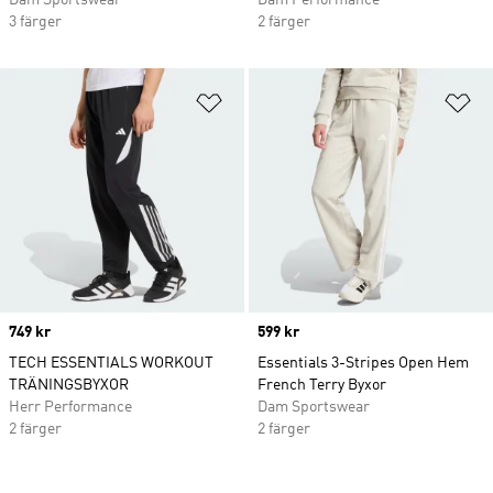
Dam Sportswear
Dam Performance
3 färger
2 färger
Lägg till på önskelistan
Lä
Price
749 kr
Price
599 kr
TECH ESSENTIALS WORKOUT
Essentials 3-Stripes Open Hem
TRÄNINGSBYXOR
French Terry Byxor
Herr Performance
Dam Sportswear
2 färger
2 färger