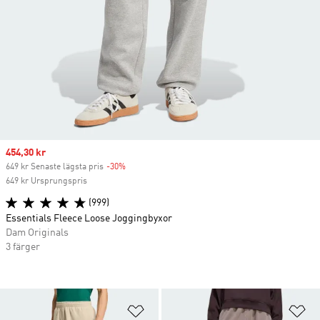
Sale price
454,30 kr
649 kr Senaste lägsta pris
-30%
Discount
649 kr Ursprungspris
(999)
Essentials Fleece Loose Joggingbyxor
Dam Originals
3 färger
Lägg till på önskelistan
Lä