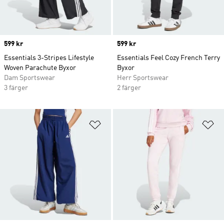
Price
599 kr
Price
599 kr
Essentials 3-Stripes Lifestyle
Essentials Feel Cozy French Terry
Woven Parachute Byxor
Byxor
Dam Sportswear
Herr Sportswear
3 färger
2 färger
Lägg till på önskelistan
Lä