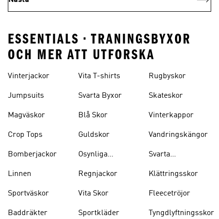
Nästa
ESSENTIALS • TRANINGSBYXOR
OCH MER ATT UTFORSKA
Vinterjackor
Vita T-shirts
Rugbyskor
Jumpsuits
Svarta Byxor
Skateskor
Magväskor
Blå Skor
Vinterkappor
Crop Tops
Guldskor
Vandringskängor
Bomberjackor
Osynliga
Svarta
Strumpor
Ryggsäckar
Linnen
Regnjackor
Klättringsskor
Sportväskor
Vita Skor
Fleecetröjor
Baddräkter
Sportkläder
Tyngdlyftningsskor