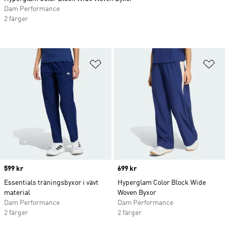
Dam Performance
2 färger
Lägg till på önskelistan
Lä
Price
599 kr
Price
699 kr
Essentials träningsbyxor i vävt
Hyperglam Color Block Wide
material
Woven Byxor
Dam Performance
Dam Performance
2 färger
2 färger