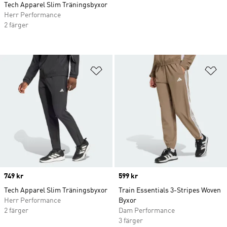
Tech Apparel Slim Träningsbyxor
Herr Performance
2 färger
Lägg till på önskelistan
Lä
Price
749 kr
Price
599 kr
Tech Apparel Slim Träningsbyxor
Train Essentials 3-Stripes Woven
Herr Performance
Byxor
2 färger
Dam Performance
3 färger