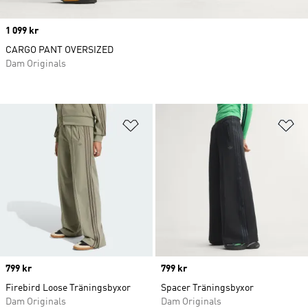
Price
1 099 kr
CARGO PANT OVERSIZED
Dam Originals
Lägg till på önskelistan
Lä
Price
799 kr
Price
799 kr
Firebird Loose Träningsbyxor
Spacer Träningsbyxor
Dam Originals
Dam Originals