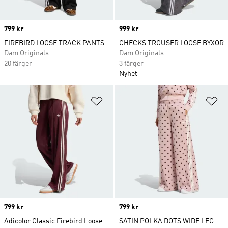
Price
799 kr
Price
999 kr
FIREBIRD LOOSE TRACK PANTS
CHECKS TROUSER LOOSE BYXOR
Dam Originals
Dam Originals
20 färger
3 färger
Nyhet
Lägg till på önskelistan
Lä
Price
799 kr
Price
799 kr
Adicolor Classic Firebird Loose
SATIN POLKA DOTS WIDE LEG