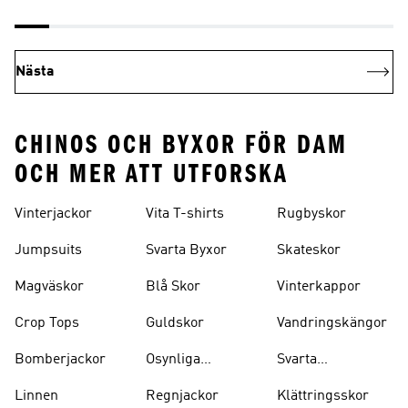
Nästa
CHINOS OCH BYXOR FÖR DAM
OCH MER ATT UTFORSKA
Vinterjackor
Vita T-shirts
Rugbyskor
Jumpsuits
Svarta Byxor
Skateskor
Magväskor
Blå Skor
Vinterkappor
Crop Tops
Guldskor
Vandringskängor
Bomberjackor
Osynliga
Svarta
Strumpor
Ryggsäckar
Linnen
Regnjackor
Klättringsskor