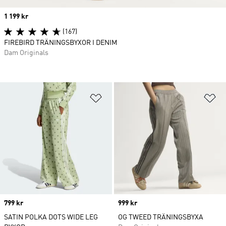
Price
1 199 kr
(167)
FIREBIRD TRÄNINGSBYXOR I DENIM
Dam Originals
Lägg till på önskelistan
Lä
Price
799 kr
Price
999 kr
SATIN POLKA DOTS WIDE LEG
OG TWEED TRÄNINGSBYXA