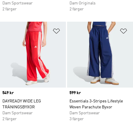
Dam Sportswear
Dam Originals
2 färger
2 färger
Lägg till på önskelistan
Lä
Price
549 kr
Price
599 kr
DAYREADY WIDE LEG
Essentials 3-Stripes Lifestyle
TRÄNINGSBYXOR
Woven Parachute Byxor
Dam Sportswear
Dam Sportswear
2 färger
3 färger