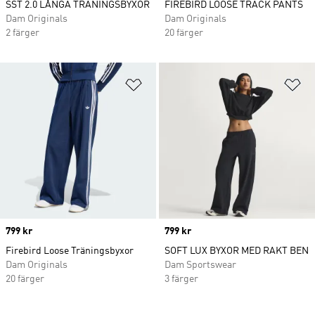
SST 2.0 LÅNGA TRÄNINGSBYXOR
FIREBIRD LOOSE TRACK PANTS
Dam Originals
Dam Originals
2 färger
20 färger
Lägg till på önskelistan
Lä
Price
799 kr
Price
799 kr
Firebird Loose Träningsbyxor
SOFT LUX BYXOR MED RAKT BEN
Dam Originals
Dam Sportswear
20 färger
3 färger