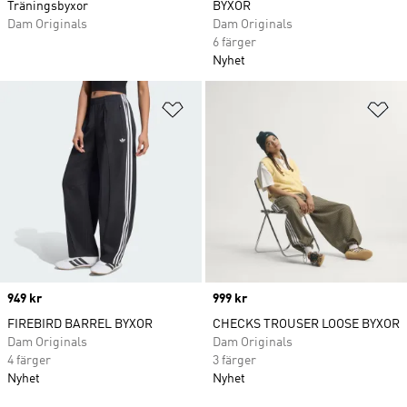
Träningsbyxor
BYXOR
Dam Originals
Dam Originals
6 färger
Nyhet
Lägg till på önskelistan
Lä
Price
949 kr
Price
999 kr
FIREBIRD BARREL BYXOR
CHECKS TROUSER LOOSE BYXOR
Dam Originals
Dam Originals
4 färger
3 färger
Nyhet
Nyhet