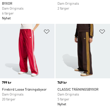
BYXOR
Dam Originals
Dam Originals
2 färger
6 färger
Nyhet
Lägg till på önskelistan
Lä
Price
799 kr
Price
749 kr
Firebird Loose Träningsbyxor
CLASSIC TRÄNINGSBYXOR
Dam Originals
Dam Originals
20 färger
5 färger
Nyhet