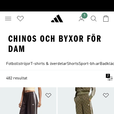
1
CHINOS OCH BYXOR FÖR
DAM
Fotbollströjor
T-shirts & överdelar
Shorts
Sport-bh:ar
Badklä
2
482 resultat
Lägg till på önskelistan
Lä