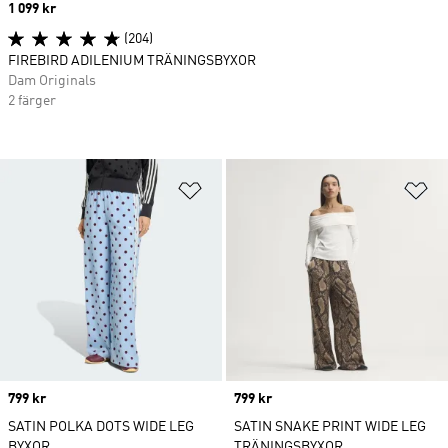
Price
1 099 kr
(204)
FIREBIRD ADILENIUM TRÄNINGSBYXOR
Dam Originals
2 färger
Lägg till på önskelistan
Lä
Price
799 kr
Price
799 kr
SATIN POLKA DOTS WIDE LEG
SATIN SNAKE PRINT WIDE LEG
BYXOR
TRÄNINGSBYXOR