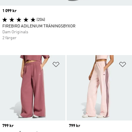
Price
1 099 kr
(204)
FIREBIRD ADILENIUM TRÄNINGSBYXOR
Dam Originals
2 färger
Lägg till på önskelistan
Lä
Price
799 kr
Price
799 kr