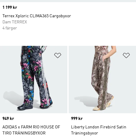
Price
1 199 kr
Terrex Xploric CLIMA365 Cargobyxor
Dam TERREX
4 färger
Lägg till på önskelistan
Lä
Price
949 kr
Price
999 kr
ADIDAS x FARM RIO HOUSE OF
Liberty London Firebird Satin
TIRO TRÄNINGSBYXOR
Träningsbyxor