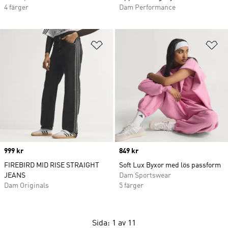
4 färger
Dam Performance
Lägg till på önskelistan
Lä
Price
999 kr
Price
849 kr
FIREBIRD MID RISE STRAIGHT
Soft Lux Byxor med lös passform
JEANS
Dam Sportswear
Dam Originals
5 färger
Sida: 1 av 11