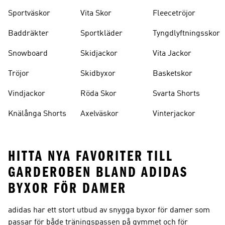
Sportväskor
Vita Skor
Fleecetröjor
Baddräkter
Sportkläder
Tyngdlyftningsskor
Snowboard
Skidjackor
Vita Jackor
Tröjor
Skidbyxor
Basketskor
Vindjackor
Röda Skor
Svarta Shorts
Knälånga Shorts
Axelväskor
Vinterjackor
HITTA NYA FAVORITER TILL
GARDEROBEN BLAND ADIDAS
BYXOR FÖR DAMER
adidas har ett stort utbud av snygga byxor för damer som
passar för både träningspassen på gymmet och för