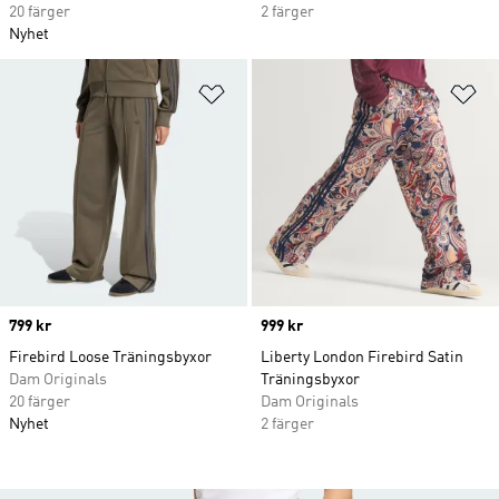
20 färger
2 färger
Nyhet
Lägg till på önskelistan
Lä
Price
799 kr
Price
999 kr
Firebird Loose Träningsbyxor
Liberty London Firebird Satin
Dam Originals
Träningsbyxor
20 färger
Dam Originals
Nyhet
2 färger