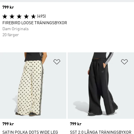
Price
799 kr
(495)
FIREBIRD LOOSE TRÄNINGSBYXOR
Dam Originals
20 färger
Lägg till på önskelistan
Lä
Price
799 kr
Price
799 kr
SATIN POLKA DOTS WIDE LEG
SST 2.0 LÅNGA TRÄNINGSBYXOR