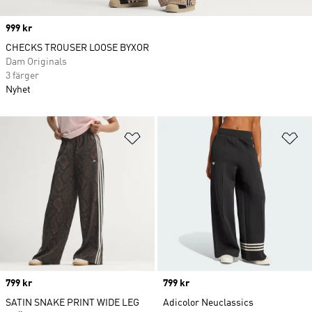
Price
999 kr
CHECKS TROUSER LOOSE BYXOR
Dam Originals
3 färger
Nyhet
Lägg till på önskelistan
Lä
Price
799 kr
Price
799 kr
SATIN SNAKE PRINT WIDE LEG
Adicolor Neuclassics