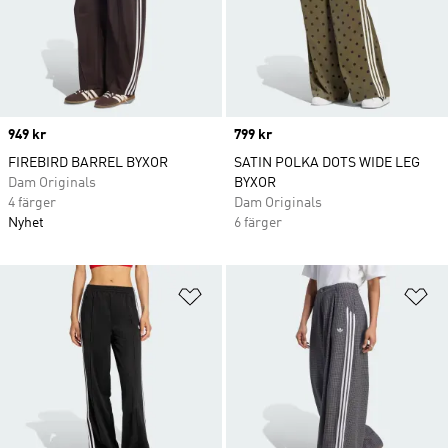
Price
949 kr
Price
799 kr
FIREBIRD BARREL BYXOR
SATIN POLKA DOTS WIDE LEG
Dam Originals
BYXOR
4 färger
Dam Originals
Nyhet
6 färger
Lägg till på önskelistan
Lä