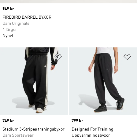
Price
949 kr
FIREBIRD BARREL BYXOR
Dam Originals
4 färger
Nyhet
Lägg till på önskelistan
Lä
Price
749 kr
Price
799 kr
Stadium 3-Stripes träningsbyxor
Designed For Training
Dam Sportswear
Uppvärmningsbyxor