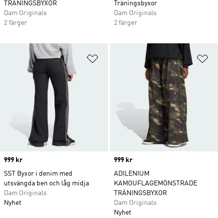
TRÄNINGSBYXOR
Träningsbyxor
Dam Originals
Dam Originals
2 färger
2 färger
Lägg till på önskelistan
Lä
Price
999 kr
Price
999 kr
SST Byxor i denim med
ADILENIUM
utsvängda ben och låg midja
KAMOUFLAGEMÖNSTRADE
Dam Originals
TRÄNINGSBYXOR
Nyhet
Dam Originals
Nyhet