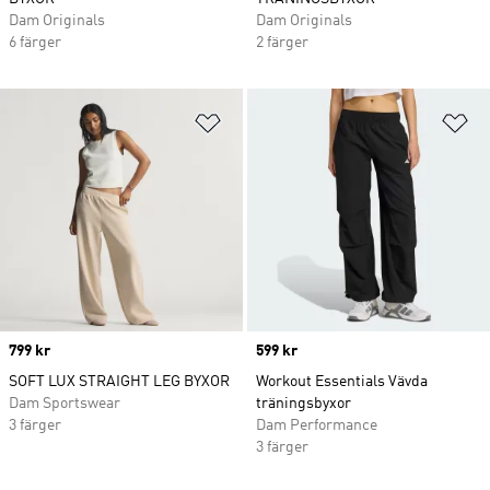
Dam Originals
Dam Originals
6 färger
2 färger
Lägg till på önskelistan
Lä
Price
799 kr
Price
599 kr
SOFT LUX STRAIGHT LEG BYXOR
Workout Essentials Vävda
Dam Sportswear
träningsbyxor
3 färger
Dam Performance
3 färger