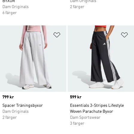
BYXOR
Dam Originals
Dam Originals
2 färger
6 färger
Lägg till på önskelistan
Lä
Price
799 kr
Price
599 kr
Spacer Träningsbyxor
Essentials 3-Stripes Lifestyle
Dam Originals
Woven Parachute Byxor
2 färger
Dam Sportswear
3 färger