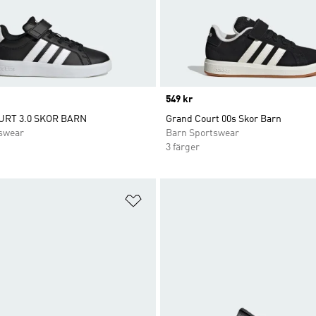
Price
549 kr
RT 3.0 SKOR BARN
Grand Court 00s Skor Barn
swear
Barn Sportswear
3 färger
nskelistan
Lägg till på önskelistan