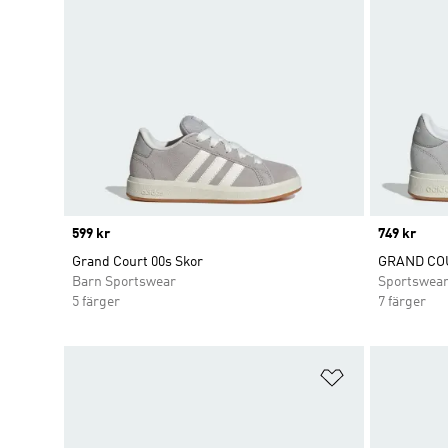
Price
599 kr
Price
749 kr
Grand Court 00s Skor
GRAND COU
Barn Sportswear
Sportswea
5 färger
7 färger
Lägg till på ö