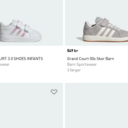
Price
549 kr
RT 3.0 SHOES INFANTS
Grand Court 00s Skor Barn
swear
Barn Sportswear
3 färger
nskelistan
Lägg till på önskelistan