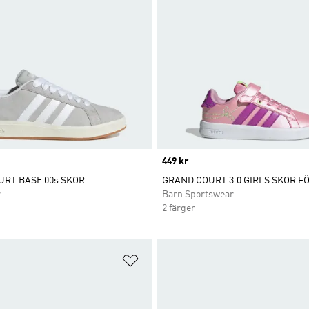
Price
449 kr
RT BASE 00s SKOR
GRAND COURT 3.0 GIRLS SKOR F
r
Barn Sportswear
2 färger
nskelistan
Lägg till på önskelistan