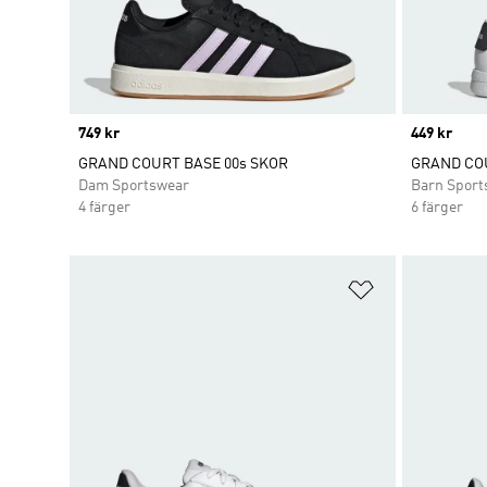
Price
749 kr
Price
449 kr
GRAND COURT BASE 00s SKOR
GRAND COU
Dam Sportswear
Barn Sport
4 färger
6 färger
Lägg till på ö