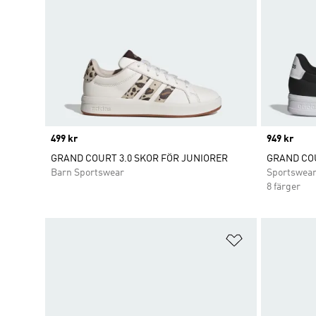
Price
499 kr
Price
949 kr
GRAND COURT 3.0 SKOR FÖR JUNIORER
GRAND COU
Barn Sportswear
Sportswea
8 färger
Lägg till på ö