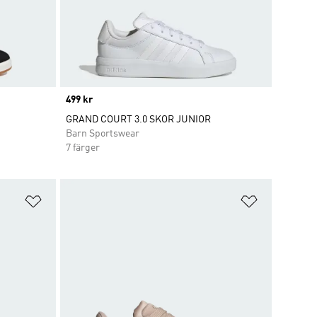
Price
499 kr
GRAND COURT 3.0 SKOR JUNIOR
Barn Sportswear
7 färger
Lägg till på önskelistan
Lägg till p