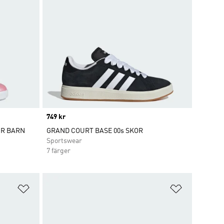
Price
749 kr
ÖR BARN
GRAND COURT BASE 00s SKOR
Sportswear
7 färger
Lägg till på önskelistan
Lägg till p