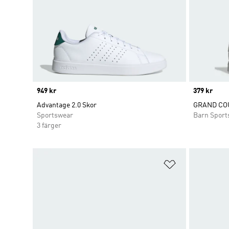
Price
949 kr
Price
379 kr
Advantage 2.0 Skor
GRAND COU
Sportswear
Barn Sport
3 färger
Lägg till på ö