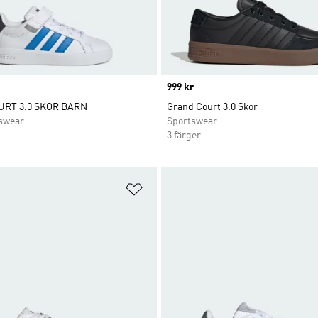
Price
999 kr
RT 3.0 SKOR BARN
Grand Court 3.0 Skor
swear
Sportswear
3 färger
nskelistan
Lägg till på önskelistan