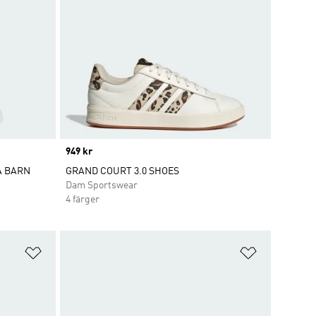
Price
949 kr
Å BARN
GRAND COURT 3.0 SHOES
Dam Sportswear
4 färger
Lägg till på önskelistan
Lägg till p