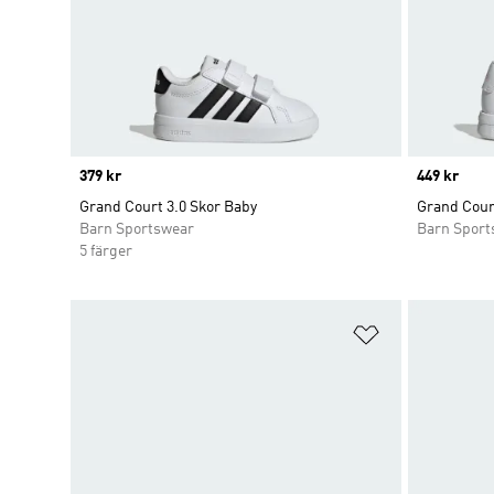
Price
379 kr
Price
449 kr
Grand Court 3.0 Skor Baby
Grand Court
Barn Sportswear
Barn Sport
5 färger
Lägg till på ö