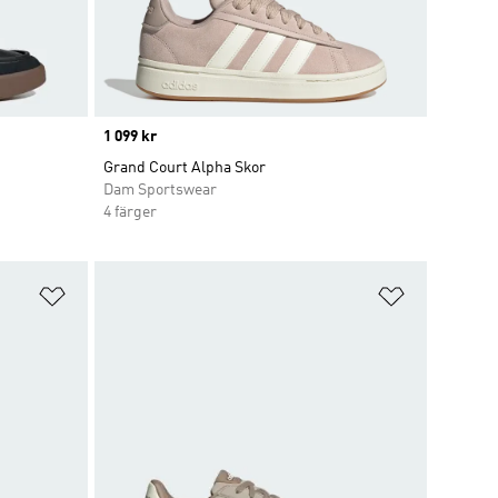
Price
1 099 kr
Grand Court Alpha Skor
Dam Sportswear
4 färger
Lägg till på önskelistan
Lägg till p