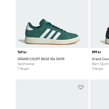
Price
749 kr
Price
599 kr
GRAND COURT BASE 00s SKOR
Grand Cour
Sportswear
Barn Sport
7 färger
5 färger
Lägg till på ö