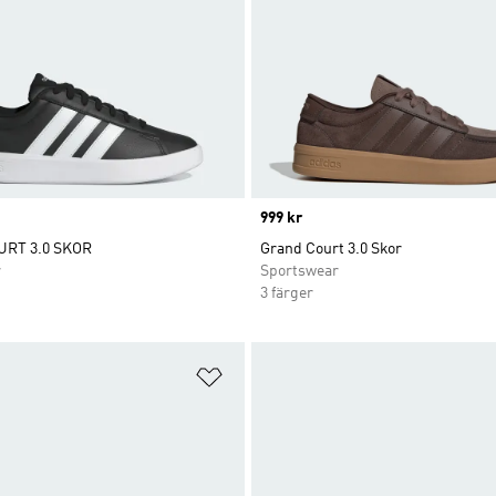
Price
999 kr
RT 3.0 SKOR
Grand Court 3.0 Skor
r
Sportswear
3 färger
nskelistan
Lägg till på önskelistan