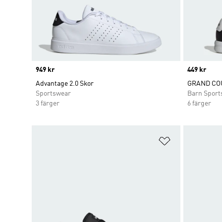
Price
949 kr
Price
449 kr
Advantage 2.0 Skor
GRAND COU
Sportswear
Barn Sport
3 färger
6 färger
Lägg till på ö