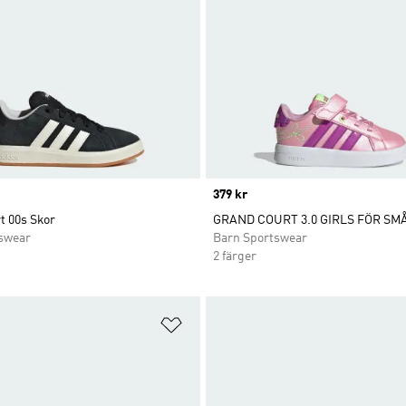
Price
379 kr
t 00s Skor
GRAND COURT 3.0 GIRLS FÖR SM
swear
Barn Sportswear
2 färger
nskelistan
Lägg till på önskelistan