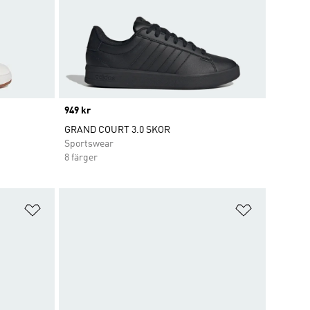
Price
949 kr
GRAND COURT 3.0 SKOR
Sportswear
8 färger
Lägg till på önskelistan
Lägg till p