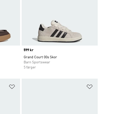
Price
599 kr
Grand Court 00s Skor
Barn Sportswear
5 färger
Lägg till på önskelistan
Lägg till p