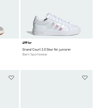
Price
499 kr
Grand Court 3.0 Skor för juniorer
Barn Sportswear
Lägg till på önskelistan
Lägg till p