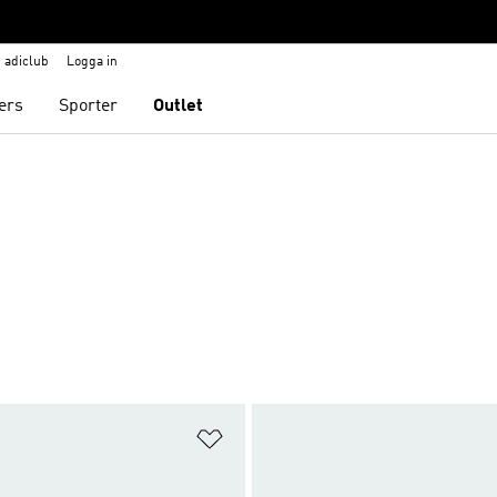
adiclub
Logga in
ers
Sporter
Outlet
nskelistan
Lägg till på önskelistan