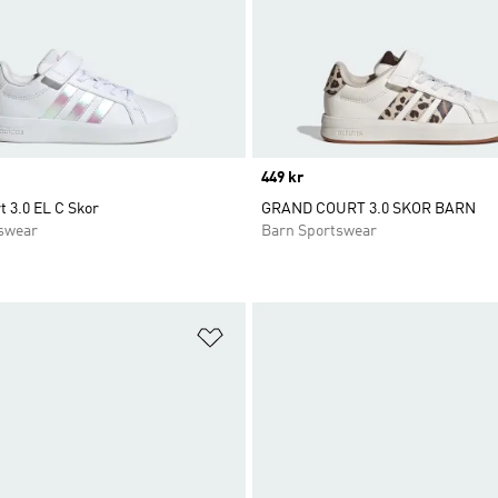
Price
449 kr
 3.0 EL C Skor
GRAND COURT 3.0 SKOR BARN
swear
Barn Sportswear
nskelistan
Lägg till på önskelistan