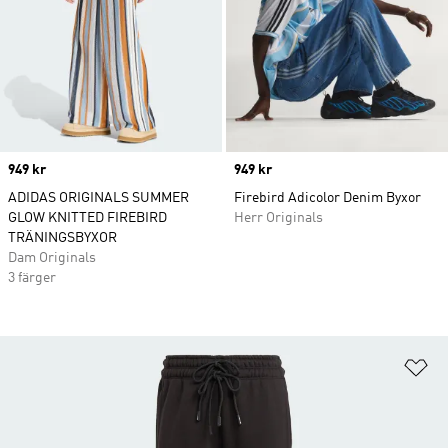
Price
949 kr
Price
949 kr
ADIDAS ORIGINALS SUMMER
Firebird Adicolor Denim Byxor
GLOW KNITTED FIREBIRD
Herr Originals
TRÄNINGSBYXOR
Dam Originals
3 färger
Lä