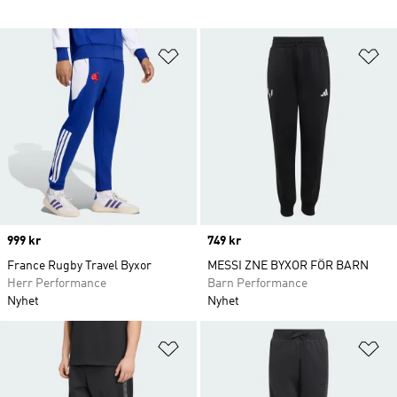
Lägg till på önskelistan
Lä
Price
999 kr
Price
749 kr
France Rugby Travel Byxor
MESSI ZNE BYXOR FÖR BARN
Herr Performance
Barn Performance
Nyhet
Nyhet
Lägg till på önskelistan
Lä