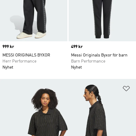
Price
999 kr
Price
499 kr
MESSI ORIGINALS BYXOR
Messi Originals Byxor för barn
Herr Performance
Barn Performance
Nyhet
Nyhet
Lä