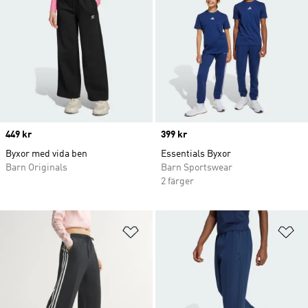
Price
449 kr
Price
399 kr
Byxor med vida ben
Essentials Byxor
Barn Originals
Barn Sportswear
2 färger
Lägg till på önskelistan
Lä