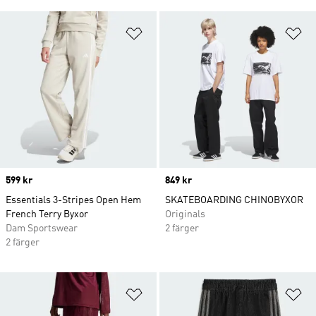
Lägg till på önskelistan
Lä
Price
599 kr
Price
849 kr
Essentials 3-Stripes Open Hem
SKATEBOARDING CHINOBYXOR
French Terry Byxor
Originals
Dam Sportswear
2 färger
2 färger
Lägg till på önskelistan
Lä