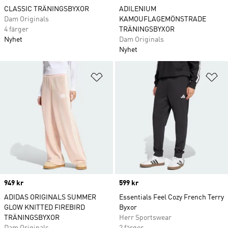
CLASSIC TRÄNINGSBYXOR
ADILENIUM
Dam Originals
KAMOUFLAGEMÖNSTRADE
4 färger
TRÄNINGSBYXOR
Nyhet
Dam Originals
Nyhet
Lägg till på önskelistan
Lä
Price
949 kr
Price
599 kr
ADIDAS ORIGINALS SUMMER
Essentials Feel Cozy French Terry
GLOW KNITTED FIREBIRD
Byxor
TRÄNINGSBYXOR
Herr Sportswear