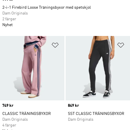
2-i-1 Firebird Loose Träningsbyxor med spetskjol
Dam Originals
2 färger
Nyhet
Lägg till på önskelistan
Lä
Price
749 kr
Price
849 kr
CLASSIC TRÄNINGSBYXOR
SST CLASSIC TRÄNINGSBYXOR
Dam Originals
Dam Originals
4 färger