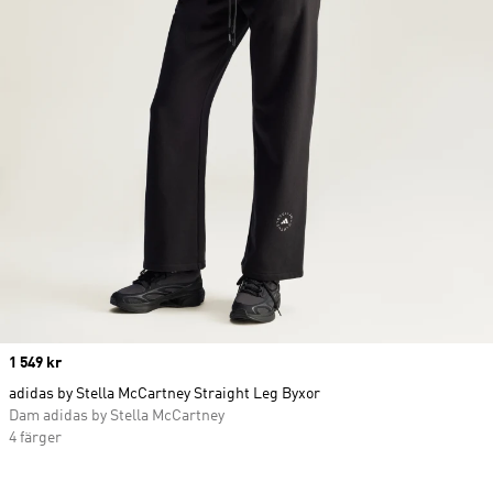
Price
1 549 kr
adidas by Stella McCartney Straight Leg Byxor
Dam adidas by Stella McCartney
4 färger