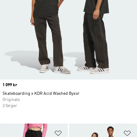
Price
1 099 kr
Skateboarding x KDR Acid Washed Byxor
Originals
2 färger
Lägg till på önskelistan
Lä