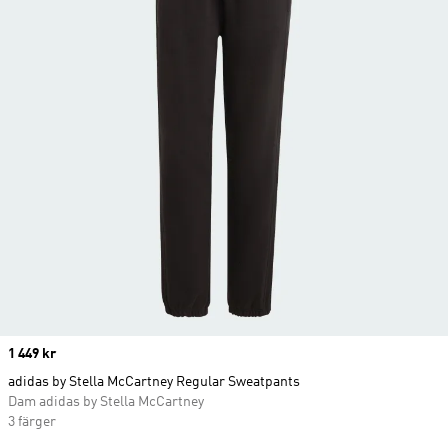
Price
1 449 kr
adidas by Stella McCartney Regular Sweatpants
Dam adidas by Stella McCartney
3 färger