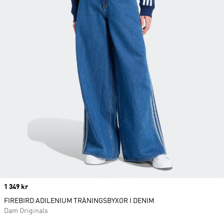
Price
1 349 kr
FIREBIRD ADILENIUM TRÄNINGSBYXOR I DENIM
Dam Originals