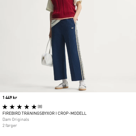
Price
1 449 kr
(8)
FIREBIRD TRÄNINGSBYXOR I CROP-MODELL
Dam Originals
2 färger