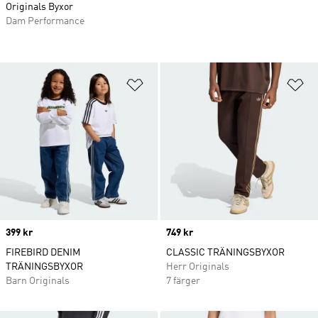
Originals Byxor
Dam Performance
Lägg till på önskelistan
Lä
Price
399 kr
Price
749 kr
FIREBIRD DENIM
CLASSIC TRÄNINGSBYXOR
TRÄNINGSBYXOR
Herr Originals
Barn Originals
7 färger