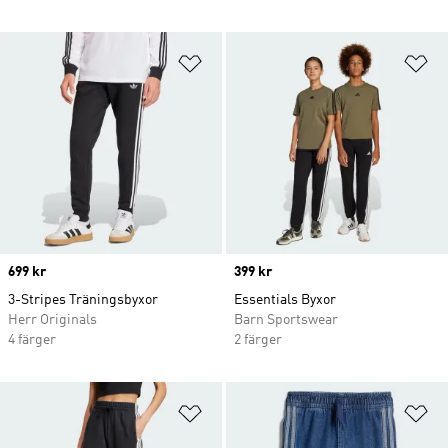
Lägg till på önskelistan
Lä
Price
699 kr
Price
399 kr
3-Stripes Träningsbyxor
Essentials Byxor
Herr Originals
Barn Sportswear
4 färger
2 färger
Lägg till på önskelistan
Lä