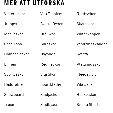
MER ATT UTFORSKA
Vinterjackor
Vita T-shirts
Rugbyskor
Jumpsuits
Svarta Byxor
Skateskor
Magväskor
Blå Skor
Vinterkappor
Crop Tops
Guldskor
Vandringskängor
Bomberjackor
Osynliga
Svarta
Strumpor
Ryggsäckar
Linnen
Regnjackor
Klättringsskor
Sportväskor
Vita Skor
Fleecetröjor
Baddräkter
Sportkläder
Vita Jackor
Snowboard
Skidjackor
Basketskor
Tröjor
Skidbyxor
Svarta Shorts