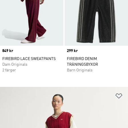
Price
849 kr
Price
299 kr
FIREBIRD LACE SWEATPANTS
FIREBIRD DENIM
Dam Originals
TRÄNINGSBYXOR
2 färger
Barn Originals
Lä