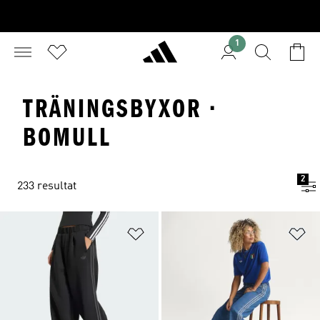
1
TRÄNINGSBYXOR ·
BOMULL
2
233 resultat
Lägg till på önskelistan
Lä