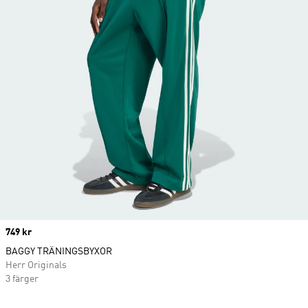
Price
749 kr
BAGGY TRÄNINGSBYXOR
Herr Originals
3 färger