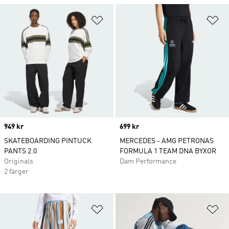
Lägg till på önskelistan
Lä
Price
949 kr
Price
699 kr
SKATEBOARDING PINTUCK
MERCEDES - AMG PETRONAS
PANTS 2.0
FORMULA 1 TEAM DNA BYXOR
Originals
Dam Performance
2 färger
Lägg till på önskelistan
Lä