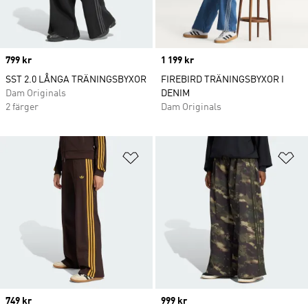
Price
799 kr
Price
1 199 kr
SST 2.0 LÅNGA TRÄNINGSBYXOR
FIREBIRD TRÄNINGSBYXOR I
Dam Originals
DENIM
2 färger
Dam Originals
Lägg till på önskelistan
Lä
Price
749 kr
Price
999 kr