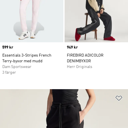
Price
599 kr
Price
949 kr
Essentials 3-Stripes French
FIREBIRD ADICOLOR
Terry-byxor med mudd
DENIMBYXOR
Dam Sportswear
Herr Originals
3 färger
Lä