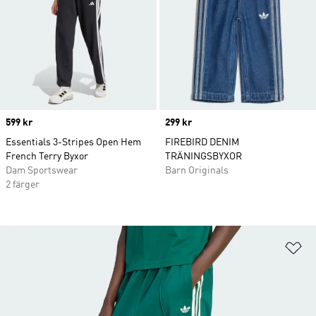
Price
599 kr
Price
299 kr
Essentials 3-Stripes Open Hem
FIREBIRD DENIM
French Terry Byxor
TRÄNINGSBYXOR
Dam Sportswear
Barn Originals
2 färger
Lä