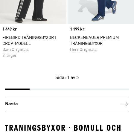
Price
1 449 kr
Price
1 199 kr
FIREBIRD TRÄNINGSBYXOR I
BECKENBAUER PREMIUM
CROP-MODELL
TRÄNINGSBYXOR
Dam Originals
Herr Originals
2 färger
Sida: 1 av 5
Nästa
TRANINGSBYXOR • BOMULL OCH