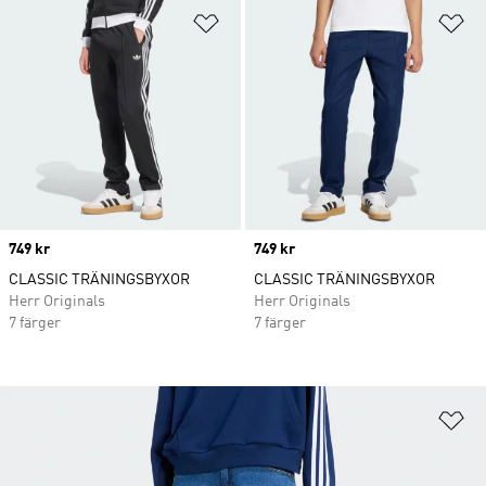
Lägg till på önskelistan
Lä
Price
749 kr
Price
749 kr
CLASSIC TRÄNINGSBYXOR
CLASSIC TRÄNINGSBYXOR
Herr Originals
Herr Originals
7 färger
7 färger
Lä