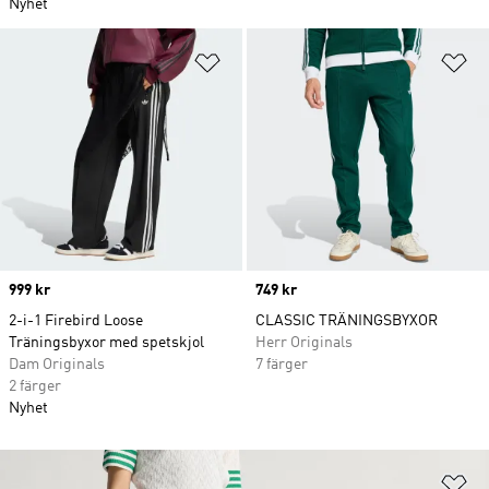
Nyhet
Lägg till på önskelistan
Lä
Price
999 kr
Price
749 kr
2-i-1 Firebird Loose
CLASSIC TRÄNINGSBYXOR
Träningsbyxor med spetskjol
Herr Originals
Dam Originals
7 färger
2 färger
Nyhet
Lä