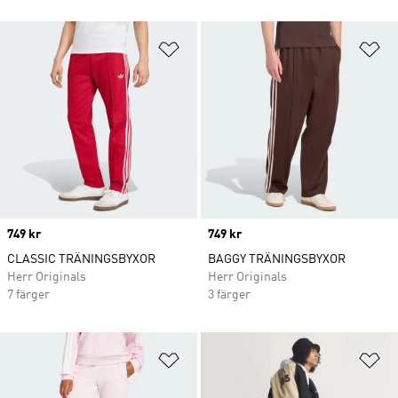
Lägg till på önskelistan
Lä
Price
749 kr
Price
749 kr
CLASSIC TRÄNINGSBYXOR
BAGGY TRÄNINGSBYXOR
Herr Originals
Herr Originals
7 färger
3 färger
Lägg till på önskelistan
Lä