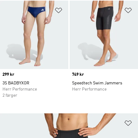
Lägg till på önskelistan
Lä
Price
299 kr
Price
749 kr
3S BADBYXOR
Speedtech Swim Jammers
Herr Performance
Herr Performance
2 färger
Lä