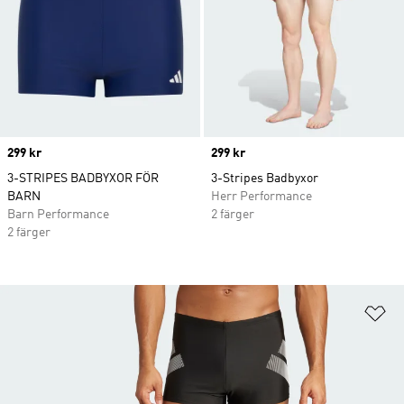
Price
299 kr
Price
299 kr
3-STRIPES BADBYXOR FÖR
3-Stripes Badbyxor
BARN
Herr Performance
Barn Performance
2 färger
2 färger
Lä