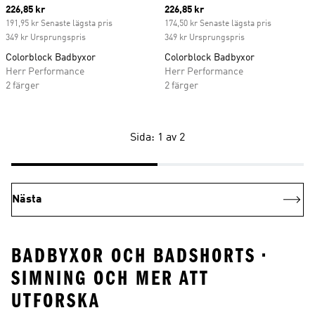
Current price
226,85 kr
Current price
226,85 kr
191,95 kr Senaste lägsta pris
174,50 kr Senaste lägsta pris
349 kr Ursprungspris
349 kr Ursprungspris
Colorblock Badbyxor
Colorblock Badbyxor
Herr Performance
Herr Performance
2 färger
2 färger
Sida: 1 av 2
Nästa
BADBYXOR OCH BADSHORTS •
SIMNING OCH MER ATT
UTFORSKA