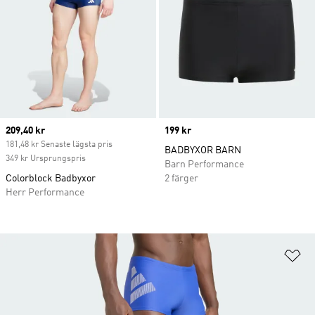
Current price
209,40 kr
Price
199 kr
181,48 kr Senaste lägsta pris
BADBYXOR BARN
349 kr Ursprungspris
Barn Performance
Colorblock Badbyxor
2 färger
Herr Performance
Lä