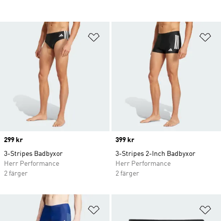
Lägg till på önskelistan
Lä
Price
299 kr
Price
399 kr
3-Stripes Badbyxor
3-Stripes 2-Inch Badbyxor
Herr Performance
Herr Performance
2 färger
2 färger
Lägg till på önskelistan
Lä