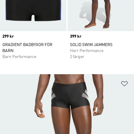
Price
299 kr
Price
399 kr
GRADIENT BADBYXOR FÖR
SOLID SWIM JAMMERS
BARN
Herr Performance
Barn Performance
2 färger
Lä