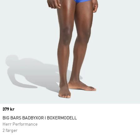
Price
379 kr
BIG BARS BADBYXOR I BOXERMODELL
Herr Performance
2 färger