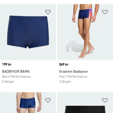
Lägg till på önskelistan
Lä
Price
199 kr
Price
349 kr
BADBYXOR BARN
Gradient Badbyxor
Barn Performance
Herr Performance
2 färger
2 färger
Lägg till på önskelistan
Lä