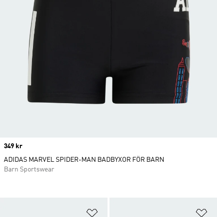
Price
349 kr
ADIDAS MARVEL SPIDER-MAN BADBYXOR FÖR BARN
Barn Sportswear
Lägg till på önskelistan
Lä