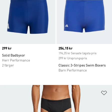
Price
299 kr
Current price
254,15 kr
194,35 kr Senaste lägsta pris
Solid Badbyxor
299 kr Ursprungspris
Herr Performance
2 färger
Classic 3-Stripes Swim Boxers
Barn Performance
Lä