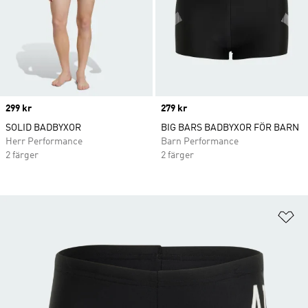
Price
299 kr
Price
279 kr
SOLID BADBYXOR
BIG BARS BADBYXOR FÖR BARN
Herr Performance
Barn Performance
2 färger
2 färger
Lä