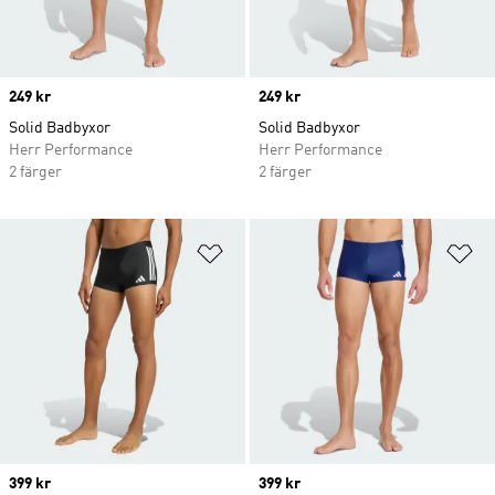
Price
249 kr
Price
249 kr
Solid Badbyxor
Solid Badbyxor
Herr Performance
Herr Performance
2 färger
2 färger
Lägg till på önskelistan
Lä
Price
399 kr
Price
399 kr