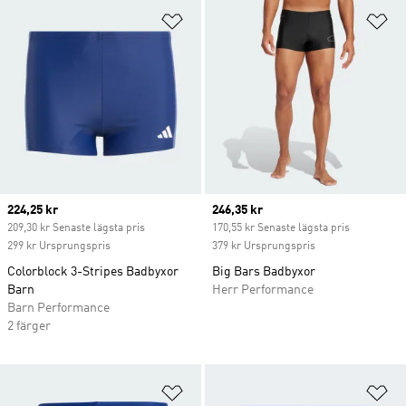
Lägg till på önskelistan
Lä
Current price
224,25 kr
Current price
246,35 kr
209,30 kr Senaste lägsta pris
170,55 kr Senaste lägsta pris
299 kr Ursprungspris
379 kr Ursprungspris
Colorblock 3-Stripes Badbyxor
Big Bars Badbyxor
Barn
Herr Performance
Barn Performance
2 färger
Lägg till på önskelistan
Lä