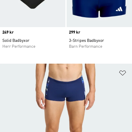
Price
249 kr
Price
299 kr
Solid Badbyxor
3-Stripes Badbyxor
Herr Performance
Barn Performance
Lä