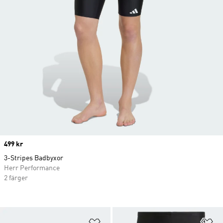
Price
499 kr
3-Stripes Badbyxor
Herr Performance
2 färger
Lägg till på önskelistan
Lä