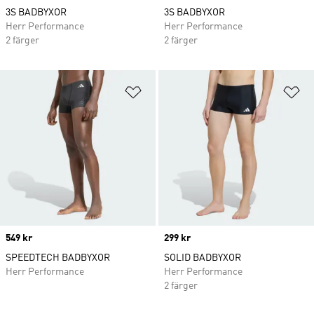
3S BADBYXOR
3S BADBYXOR
Herr Performance
Herr Performance
2 färger
2 färger
Lägg till på önskelistan
Lä
Price
549 kr
Price
299 kr
SPEEDTECH BADBYXOR
SOLID BADBYXOR
Herr Performance
Herr Performance
2 färger