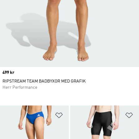
Price
499 kr
RIPSTREAM TEAM BADBYXOR MED GRAFIK
Herr Performance
Lägg till på önskelistan
Lä