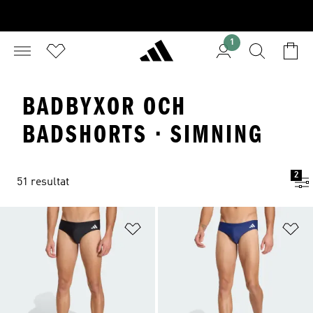
1
BADBYXOR OCH
BADSHORTS · SIMNING
2
51 resultat
Lägg till på önskelistan
Lä