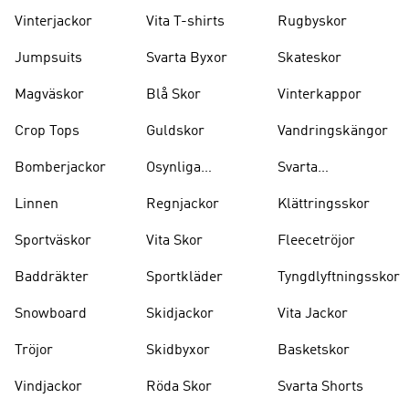
Vinterjackor
Vita T-shirts
Rugbyskor
Jumpsuits
Svarta Byxor
Skateskor
Magväskor
Blå Skor
Vinterkappor
Crop Tops
Guldskor
Vandringskängor
Bomberjackor
Osynliga
Svarta
Strumpor
Ryggsäckar
Linnen
Regnjackor
Klättringsskor
Sportväskor
Vita Skor
Fleecetröjor
Baddräkter
Sportkläder
Tyngdlyftningsskor
Snowboard
Skidjackor
Vita Jackor
Tröjor
Skidbyxor
Basketskor
Vindjackor
Röda Skor
Svarta Shorts