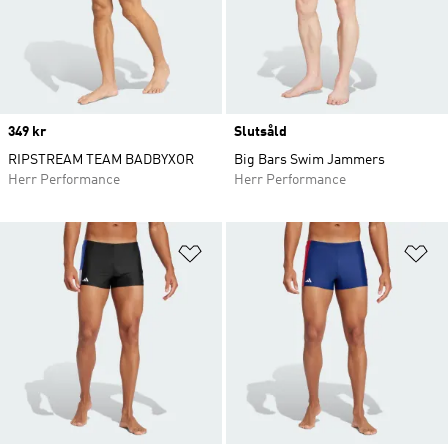
Price
349 kr
Slutsåld
RIPSTREAM TEAM BADBYXOR
Big Bars Swim Jammers
Herr Performance
Herr Performance
Lägg till på önskelistan
Lä