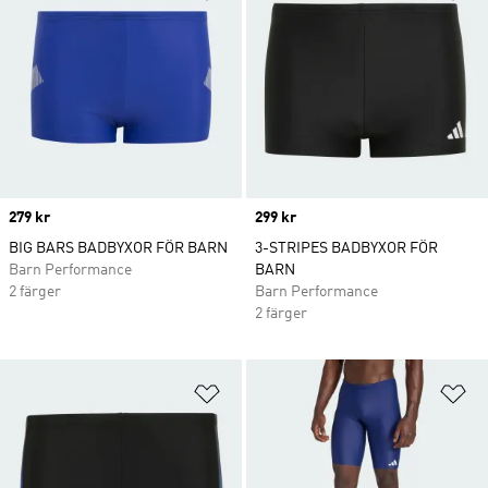
Price
279 kr
Price
299 kr
BIG BARS BADBYXOR FÖR BARN
3-STRIPES BADBYXOR FÖR
Barn Performance
BARN
2 färger
Barn Performance
2 färger
Lägg till på önskelistan
Lä