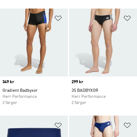
Lägg till på önskelistan
Lä
Price
349 kr
Price
299 kr
Gradient Badbyxor
3S BADBYXOR
Herr Performance
Herr Performance
2 färger
2 färger
Lägg till på önskelistan
Lä