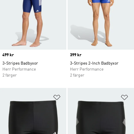
Price
499 kr
Price
399 kr
3-Stripes Badbyxor
3-Stripes 2-Inch Badbyxor
Herr Performance
Herr Performance
2 färger
2 färger
Lägg till på önskelistan
Lä