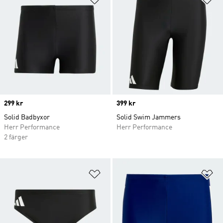
Price
299 kr
Price
399 kr
Solid Badbyxor
Solid Swim Jammers
Herr Performance
Herr Performance
2 färger
Lägg till på önskelistan
Lä