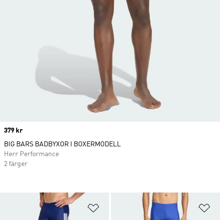
Price
379 kr
BIG BARS BADBYXOR I BOXERMODELL
Herr Performance
2 färger
Lägg till på önskelistan
Lä