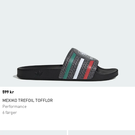
Price
599 kr
MEXIKO TREFOIL TOFFLOR
Performance
6 färger