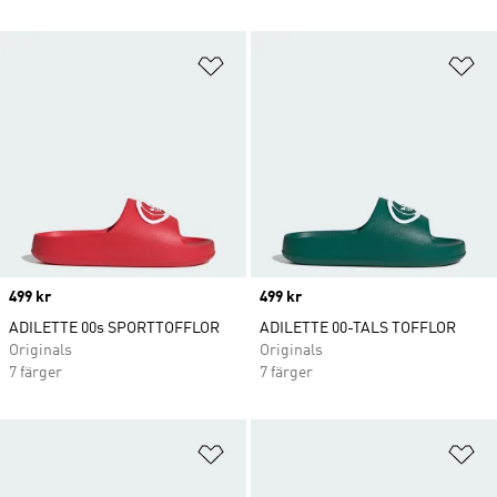
Lägg till på önskelistan
Lä
Price
499 kr
Price
499 kr
ADILETTE 00s SPORTTOFFLOR
ADILETTE 00-TALS TOFFLOR
Originals
Originals
7 färger
7 färger
Lägg till på önskelistan
Lä