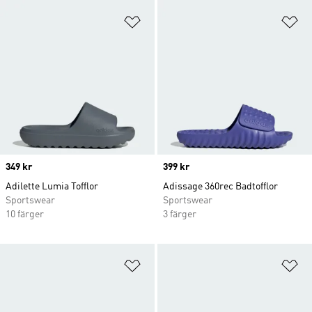
Lägg till på önskelistan
Lä
Price
349 kr
Price
399 kr
Adilette Lumia Tofflor
Adissage 360rec Badtofflor
Sportswear
Sportswear
10 färger
3 färger
Lägg till på önskelistan
Lä