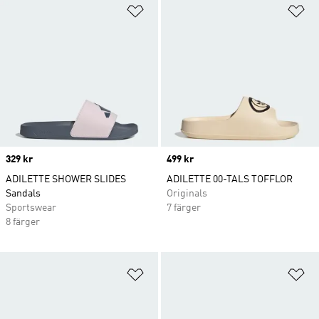
Lägg till på önskelistan
Lä
Price
329 kr
Price
499 kr
ADILETTE SHOWER SLIDES
ADILETTE 00-TALS TOFFLOR
Sandals
Originals
Sportswear
7 färger
8 färger
Lägg till på önskelistan
Lä