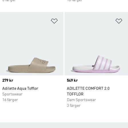
3 färger
10 färger
Lägg till på önskelistan
Lä
Price
279 kr
Price
549 kr
Adilette Aqua Tofflor
ADILETTE COMFORT 2.0
Sportswear
TOFFLOR
16 färger
Dam Sportswear
3 färger