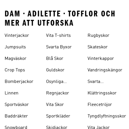
DAM • ADILETTE • TOFFLOR OCH
MER ATT UTFORSKA
Vinterjackor
Vita T-shirts
Rugbyskor
Jumpsuits
Svarta Byxor
Skateskor
Magväskor
Blå Skor
Vinterkappor
Crop Tops
Guldskor
Vandringskängor
Bomberjackor
Osynliga
Svarta
Strumpor
Ryggsäckar
Linnen
Regnjackor
Klättringsskor
Sportväskor
Vita Skor
Fleecetröjor
Baddräkter
Sportkläder
Tyngdlyftningsskor
Snowboard
Skidjackor
Vita Jackor