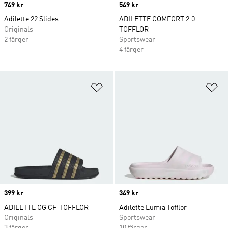
Price
749 kr
Price
549 kr
Adilette 22 Slides
ADILETTE COMFORT 2.0
Originals
TOFFLOR
2 färger
Sportswear
4 färger
Lägg till på önskelistan
Lä
Price
399 kr
Price
349 kr
ADILETTE OG CF-TOFFLOR
Adilette Lumia Tofflor
Originals
Sportswear