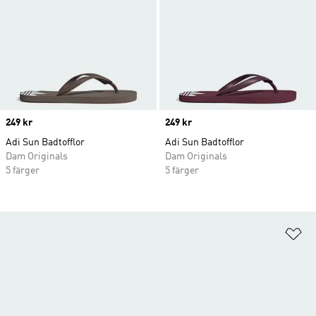
Price
249 kr
Price
249 kr
Adi Sun Badtofflor
Adi Sun Badtofflor
Dam Originals
Dam Originals
5 färger
5 färger
Lä