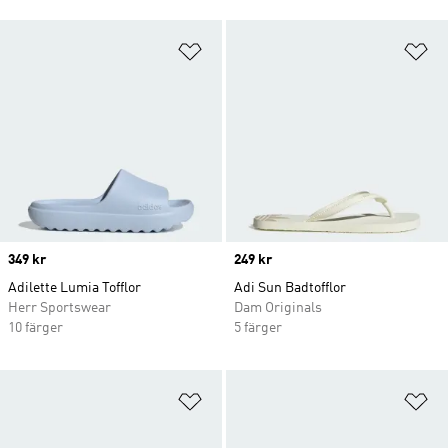
Lägg till på önskelistan
Lä
Price
349 kr
Price
249 kr
Adilette Lumia Tofflor
Adi Sun Badtofflor
Herr Sportswear
Dam Originals
10 färger
5 färger
Lägg till på önskelistan
Lä