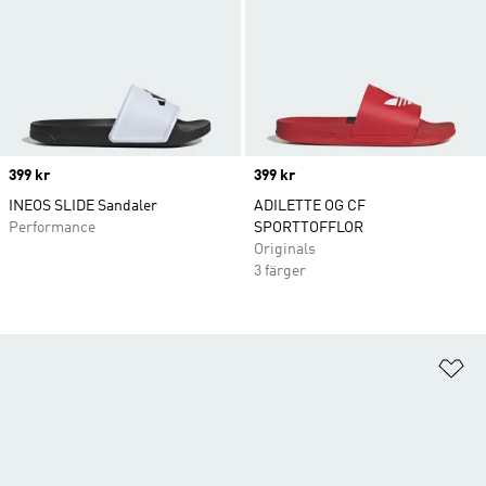
Price
399 kr
Price
399 kr
INEOS SLIDE Sandaler
ADILETTE OG CF
Performance
SPORTTOFFLOR
Originals
3 färger
Lä