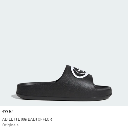
Price
499 kr
ADILETTE 00s BADTOFFLOR
Originals