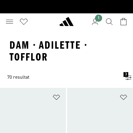
1
DAM · ADILETTE ·
TOFFLOR
3
70 resultat
Lägg till på önskelistan
Lä