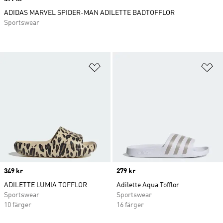
ADIDAS MARVEL SPIDER-MAN ADILETTE BADTOFFLOR
Sportswear
Lägg till på önskelistan
Lä
Price
349 kr
Price
279 kr
ADILETTE LUMIA TOFFLOR
Adilette Aqua Tofflor
Sportswear
Sportswear
10 färger
16 färger