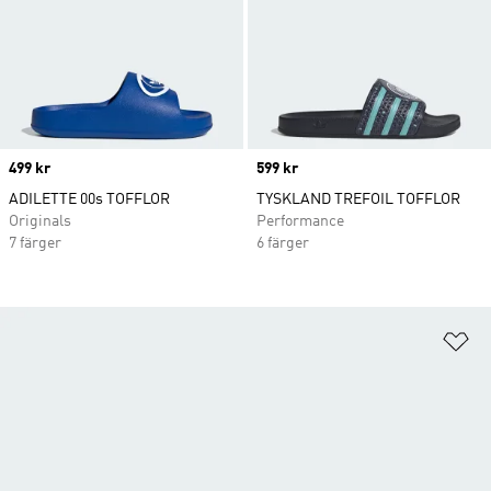
Price
499 kr
Price
599 kr
ADILETTE 00s TOFFLOR
TYSKLAND TREFOIL TOFFLOR
Originals
Performance
7 färger
6 färger
Lä