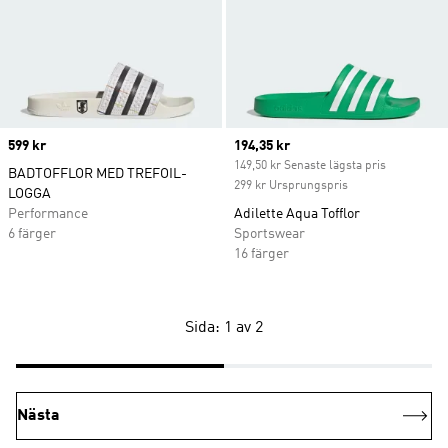
Price
599 kr
Current price
194,35 kr
149,50 kr Senaste lägsta pris
BADTOFFLOR MED TREFOIL-
299 kr Ursprungspris
LOGGA
Performance
Adilette Aqua Tofflor
6 färger
Sportswear
16 färger
Sida: 1 av 2
Nästa