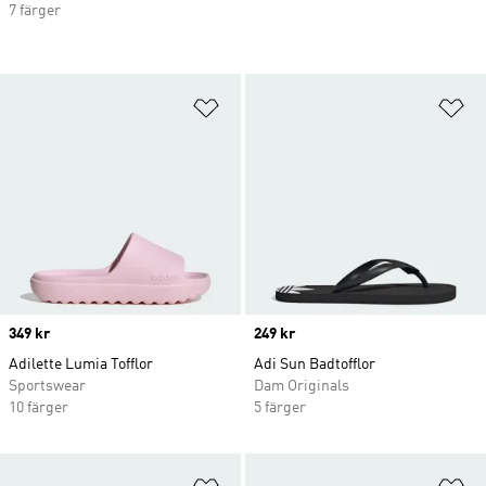
7 färger
Lägg till på önskelistan
Lä
Price
349 kr
Price
249 kr
Adilette Lumia Tofflor
Adi Sun Badtofflor
Sportswear
Dam Originals
10 färger
5 färger
Lägg till på önskelistan
Lä