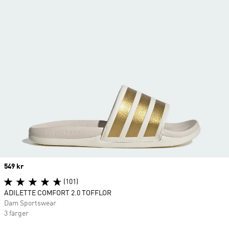
Price
549 kr
(101)
ADILETTE COMFORT 2.0 TOFFLOR
Dam Sportswear
3 färger