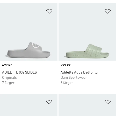
Lägg till på önskelistan
Lä
Price
499 kr
Price
279 kr
ADILETTE 00s SLIDES
Adilette Aqua Badtofflor
Originals
Dam Sportswear
7 färger
8 färger
Lägg till på önskelistan
Lä