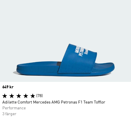
Price
649 kr
(78)
Adilette Comfort Mercedes AMG Petronas F1 Team Tofflor
Performance
3 färger