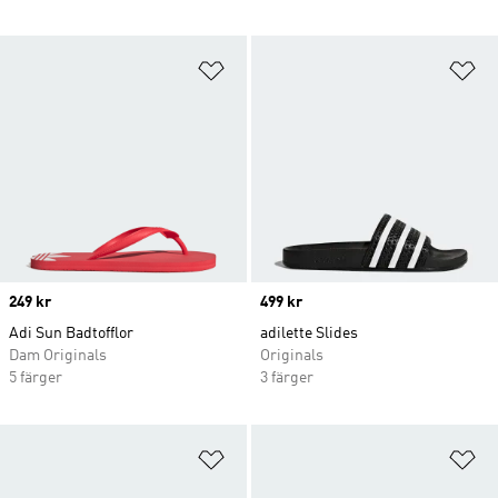
Lägg till på önskelistan
Lä
Price
249 kr
Price
499 kr
Adi Sun Badtofflor
adilette Slides
Dam Originals
Originals
5 färger
3 färger
Lägg till på önskelistan
Lä