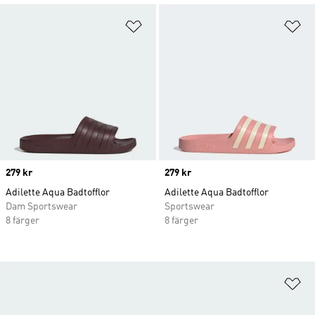
Lägg till på önskelistan
Lä
Price
279 kr
Price
279 kr
Adilette Aqua Badtofflor
Adilette Aqua Badtofflor
Dam Sportswear
Sportswear
8 färger
8 färger
Lä