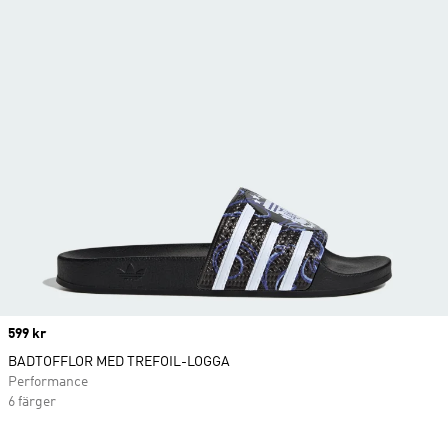
Price
599 kr
BADTOFFLOR MED TREFOIL-LOGGA
Performance
6 färger