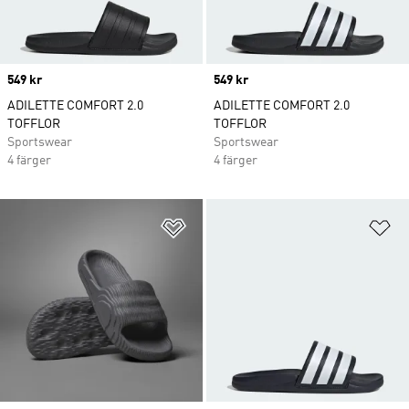
Price
549 kr
Price
549 kr
ADILETTE COMFORT 2.0
ADILETTE COMFORT 2.0
TOFFLOR
TOFFLOR
Sportswear
Sportswear
4 färger
4 färger
Lägg till på önskelistan
Lä