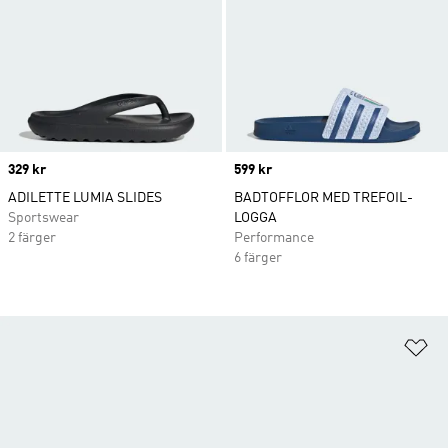
Price
329 kr
Price
599 kr
ADILETTE LUMIA SLIDES
BADTOFFLOR MED TREFOIL-
Sportswear
LOGGA
2 färger
Performance
6 färger
Lä