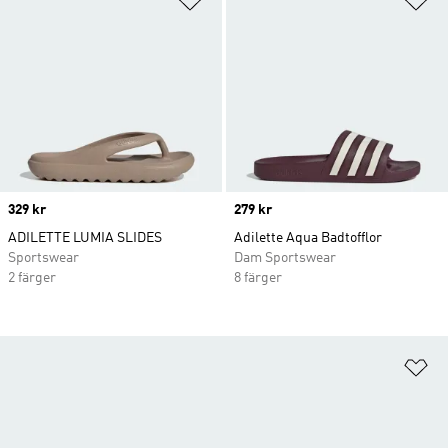
Price
329 kr
Price
279 kr
ADILETTE LUMIA SLIDES
Adilette Aqua Badtofflor
Sportswear
Dam Sportswear
2 färger
8 färger
Lä