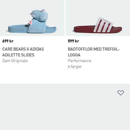
Price
699 kr
Price
599 kr
CARE BEARS X ADIDAS
BADTOFFLOR MED TREFOIL-
ADILETTE SLIDES
LOGGA
Dam Originals
Performance
6 färger
Lä