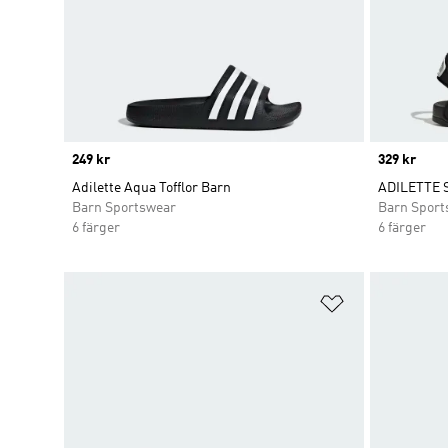
Price
249 kr
Price
329 kr
Adilette Aqua Tofflor Barn
ADILETTE 
Barn Sportswear
Barn Sport
6 färger
6 färger
Lägg till på ö