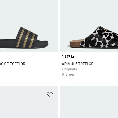
Price
1 349 kr
OG CF-TOFFLOR
ADIMULE TOFFLOR
Originals
8 färger
nskelistan
Lägg till på önskelistan