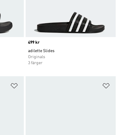
Price
499 kr
adilette Slides
Originals
3 färger
Lägg till på önskelistan
Lägg till p