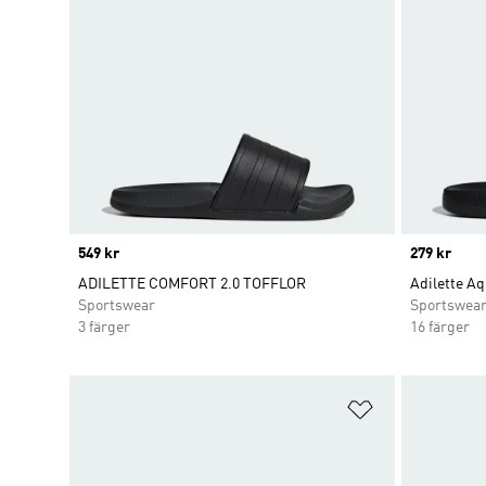
Price
549 kr
Price
279 kr
ADILETTE COMFORT 2.0 TOFFLOR
Adilette Aq
Sportswear
Sportswea
3 färger
16 färger
Lägg till på ö