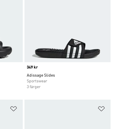
Price
349 kr
Adissage Slides
Sportswear
3 färger
Lägg till på önskelistan
Lägg till p