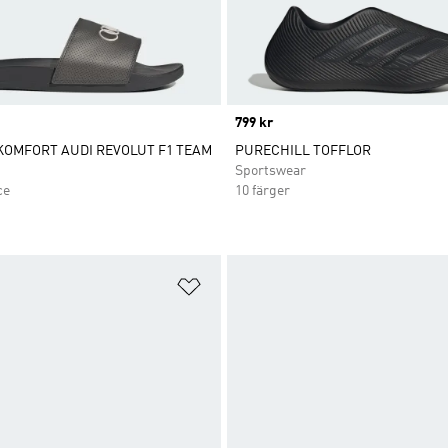
Price
799 kr
KOMFORT AUDI REVOLUT F1 TEAM
PURECHILL TOFFLOR
Sportswear
ce
10 färger
nskelistan
Lägg till på önskelistan