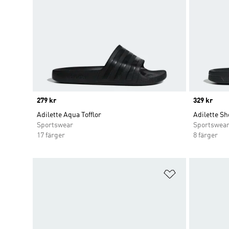
Price
279 kr
Price
329 kr
Adilette Aqua Tofflor
Adilette Sh
Sportswear
Sportswea
17 färger
8 färger
Lägg till på ö