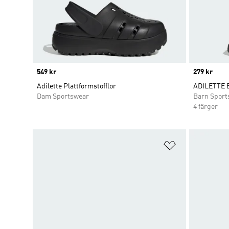
Price
549 kr
Price
279 kr
Adilette Plattformstofflor
ADILETTE 
Dam Sportswear
Barn Sport
4 färger
Lägg till på ö