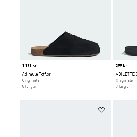
Price
1 199 kr
Price
399 kr
Adimule Tofflor
ADILETTE 
Originals
Originals
8 färger
3 färger
Lägg till på ö