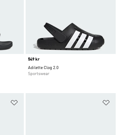
Price
549 kr
Adilette Clog 2.0
Sportswear
Lägg till på önskelistan
Lägg till p