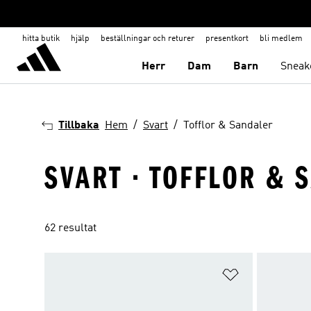
hitta butik
hjälp
beställningar och returer
presentkort
bli medlem
Herr
Dam
Barn
Sneak
Tillbaka
Hem
Svart
Tofflor & Sandaler
SVART · TOFFLOR & 
62 resultat
Lägg till på ö