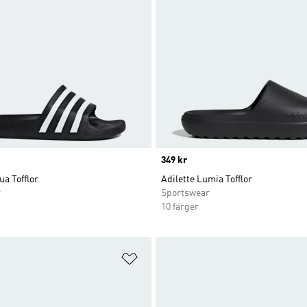
Price
349 kr
ua Tofflor
Adilette Lumia Tofflor
r
Sportswear
10 färger
nskelistan
Lägg till på önskelistan