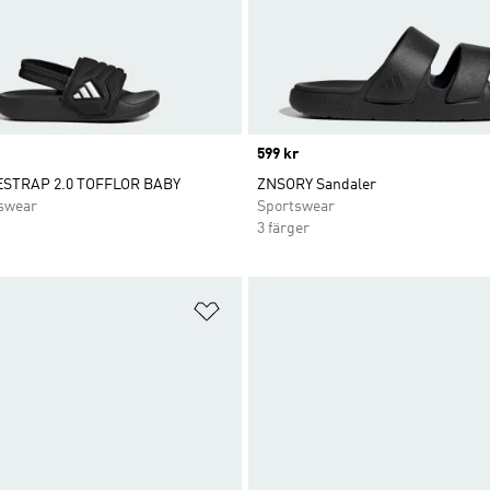
Price
599 kr
ESTRAP 2.0 TOFFLOR BABY
ZNSORY Sandaler
swear
Sportswear
3 färger
nskelistan
Lägg till på önskelistan