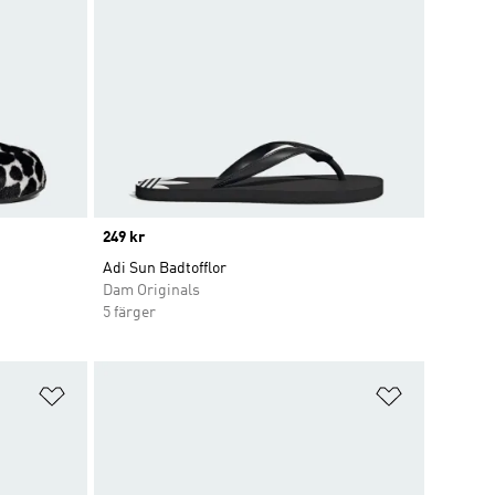
Price
249 kr
Adi Sun Badtofflor
Dam Originals
5 färger
Lägg till på önskelistan
Lägg till p