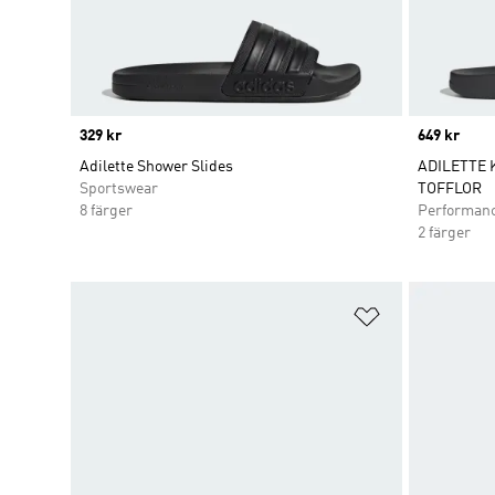
Price
329 kr
Price
649 kr
Adilette Shower Slides
ADILETTE 
Sportswear
TOFFLOR
8 färger
Performan
2 färger
Lägg till på ö