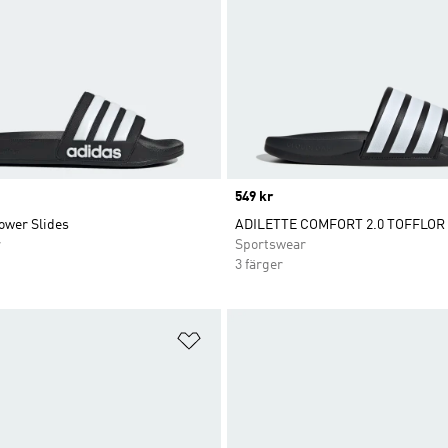
Price
549 kr
ower Slides
ADILETTE COMFORT 2.0 TOFFLOR
r
Sportswear
3 färger
nskelistan
Lägg till på önskelistan