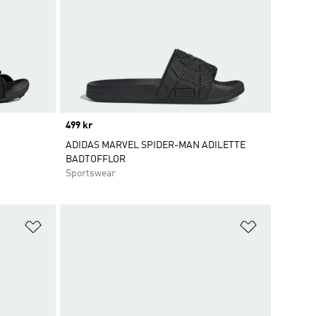
Price
499 kr
ADIDAS MARVEL SPIDER-MAN ADILETTE
BADTOFFLOR
Sportswear
Lägg till på önskelistan
Lägg till p