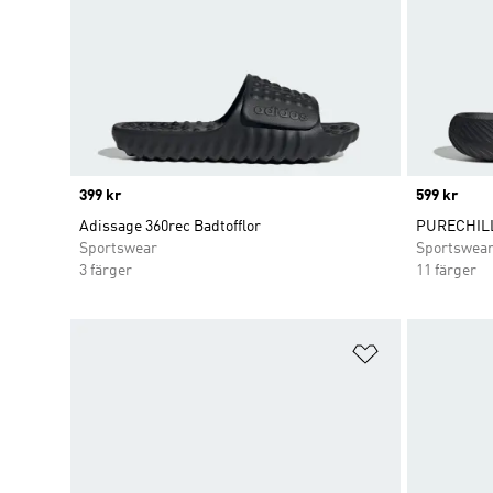
Price
399 kr
Price
599 kr
Adissage 360rec Badtofflor
PURECHIL
Sportswear
Sportswea
3 färger
11 färger
Lägg till på ö