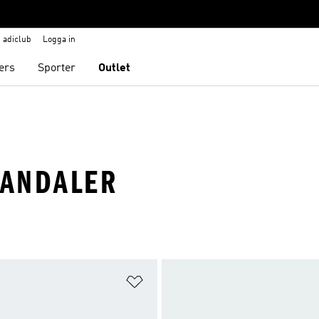
adiclub
Logga in
ers
Sporter
Outlet
SANDALER
nskelistan
Lägg till på önskelistan