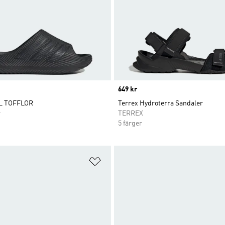
Price
649 kr
L TOFFLOR
Terrex Hydroterra Sandaler
r
TERREX
5 färger
nskelistan
Lägg till på önskelistan