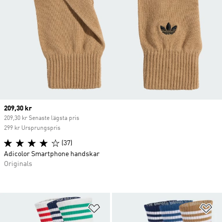
Current price
209,30 kr
209,30 kr Senaste lägsta pris
299 kr Ursprungspris
(37)
Adicolor Smartphone handskar
Originals
Lägg till på önskelistan
Lä