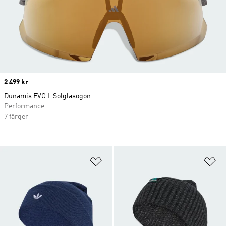
Price
2 499 kr
Dunamis EVO L Solglasögon
Performance
7 färger
Lägg till på önskelistan
Lä