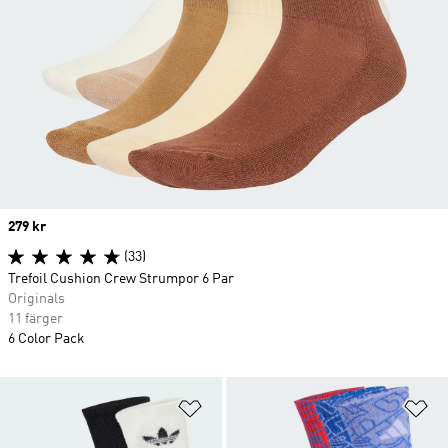
Price
279 kr
(33)
Trefoil Cushion Crew Strumpor 6 Par
Originals
11 färger
6 Color Pack
Lägg till på önskelistan
Lä