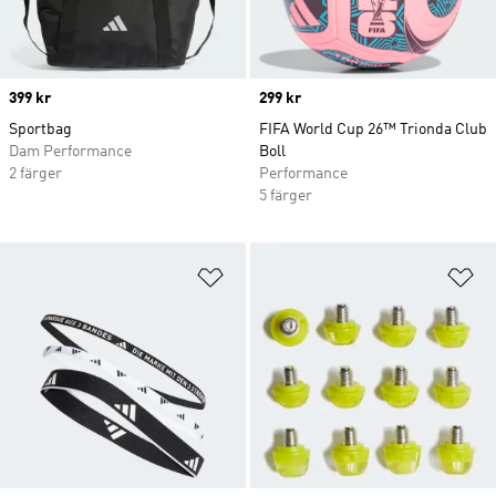
Price
399 kr
Price
299 kr
Sportbag
FIFA World Cup 26™ Trionda Club
Dam Performance
Boll
2 färger
Performance
5 färger
Lägg till på önskelistan
Lä