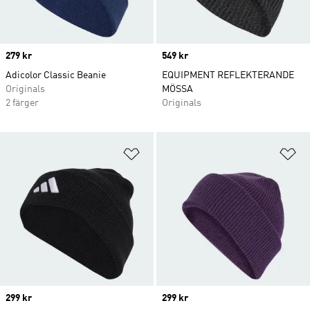
Price
279 kr
Price
549 kr
Adicolor Classic Beanie
EQUIPMENT REFLEKTERANDE
Originals
MÖSSA
2 färger
Originals
Lägg till på önskelistan
Lä
Price
299 kr
Price
299 kr