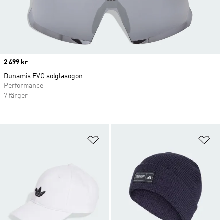
Price
2 499 kr
Dunamis EVO solglasögon
Performance
7 färger
Lägg till på önskelistan
Lä