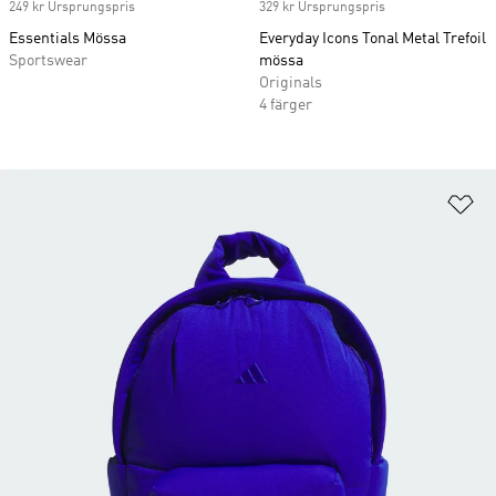
249 kr Ursprungspris
329 kr Ursprungspris
Essentials Mössa
Everyday Icons Tonal Metal Trefoil
Sportswear
mössa
Originals
4 färger
Lä