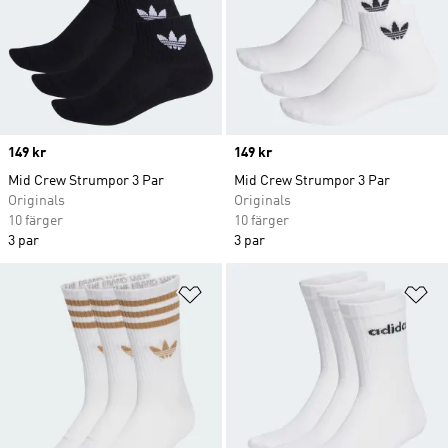
Price
149 kr
Price
149 kr
Mid Crew Strumpor 3 Par
Mid Crew Strumpor 3 Par
Originals
Originals
10 färger
10 färger
3 par
3 par
Lägg till på önskelistan
Lä