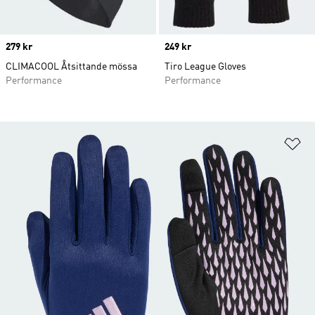
Price
279 kr
Price
249 kr
CLIMACOOL Åtsittande mössa
Tiro League Gloves
Performance
Performance
Lä