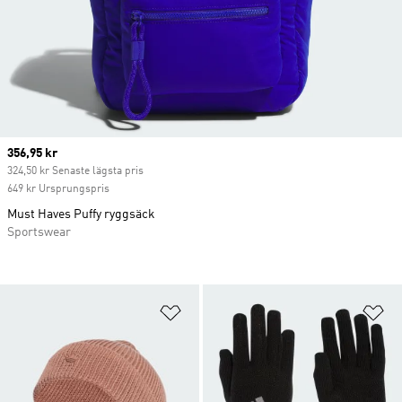
Current price
356,95 kr
324,50 kr Senaste lägsta pris
649 kr Ursprungspris
Must Haves Puffy ryggsäck
Sportswear
Lägg till på önskelistan
Lä