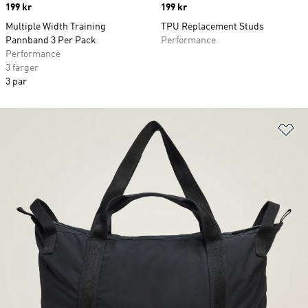
Price
199 kr
Price
199 kr
Multiple Width Training
TPU Replacement Studs
Pannband 3 Per Pack
Performance
Performance
3 färger
3 par
Lä