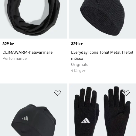
Price
329 kr
Price
329 kr
CLIMAWARM-halsvärmare
Everyday Icons Tonal Metal Trefoil
Performance
mössa
Originals
4 färger
Lägg till på önskelistan
Lä