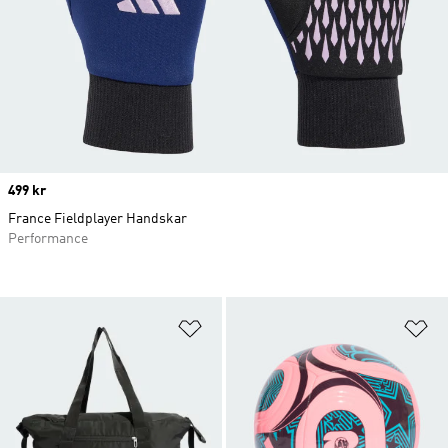
Price
499 kr
France Fieldplayer Handskar
Performance
Lägg till på önskelistan
Lä