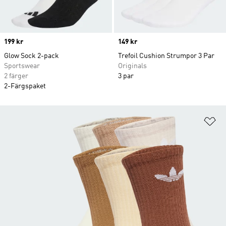
Price
199 kr
Price
149 kr
Glow Sock 2-pack
Trefoil Cushion Strumpor 3 Par
Sportswear
Originals
2 färger
3 par
2-Färgspaket
Lä