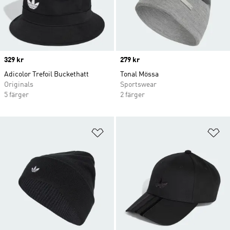
Price
329 kr
Price
279 kr
Adicolor Trefoil Buckethatt
Tonal Mössa
Originals
Sportswear
5 färger
2 färger
Lägg till på önskelistan
Lä