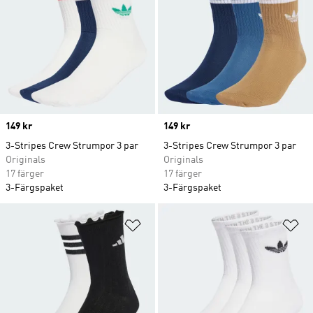
Price
149 kr
Price
149 kr
3-Stripes Crew Strumpor 3 par
3-Stripes Crew Strumpor 3 par
Originals
Originals
17 färger
17 färger
3-Färgspaket
3-Färgspaket
Lägg till på önskelistan
Lä