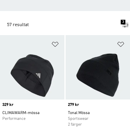
3
57 resultat
Lägg till på önskelistan
Lä
Price
329 kr
Price
279 kr
CLIMAWARM-mössa
Tonal Mössa
Performance
Sportswear
2 färger