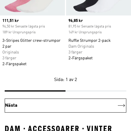
Current price
111,51 kr
Current price
96,85 kr
94,50 kr Senaste lägsta pris
81,95 kr Senaste lägsta pris
189 kr Ursprungspris
149 kr Ursprungspris
3-Stripes Glitter crew-strumpor
Ruffle Strumpor 2-pack
2 par
Dam Originals
Originals
3 färger
3 färger
2-Färgspaket
2-Färgspaket
Sida: 1 av 2
Nästa
DAM • ACCESSOARER • VINTER