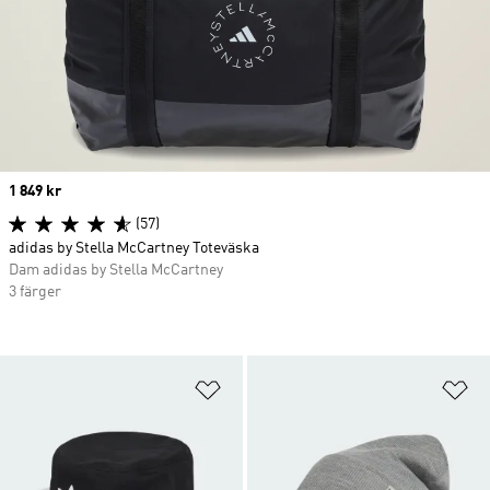
Price
1 849 kr
(57)
adidas by Stella McCartney Toteväska
Dam adidas by Stella McCartney
3 färger
Lägg till på önskelistan
Lä