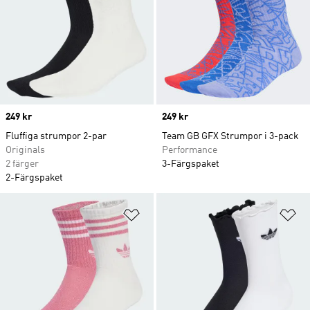
Price
249 kr
Price
249 kr
Fluffiga strumpor 2-par
Team GB GFX Strumpor i 3-pack
Originals
Performance
2 färger
3-Färgspaket
2-Färgspaket
Lägg till på önskelistan
Lä