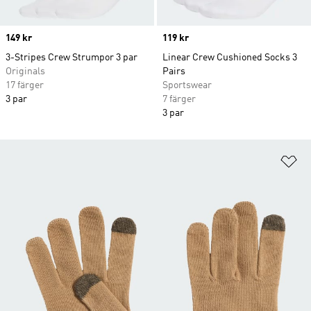
Price
149 kr
Price
119 kr
3-Stripes Crew Strumpor 3 par
Linear Crew Cushioned Socks 3
Originals
Pairs
17 färger
Sportswear
3 par
7 färger
3 par
Lä