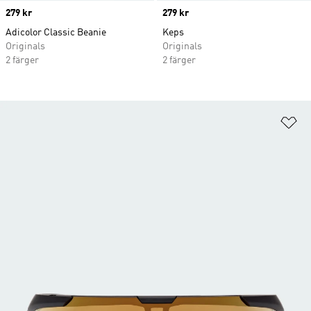
Price
279 kr
Price
279 kr
Adicolor Classic Beanie
Keps
Originals
Originals
2 färger
2 färger
Lä