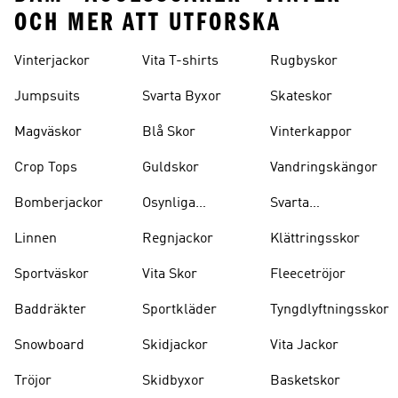
OCH MER ATT UTFORSKA
Vinterjackor
Vita T-shirts
Rugbyskor
Jumpsuits
Svarta Byxor
Skateskor
Magväskor
Blå Skor
Vinterkappor
Crop Tops
Guldskor
Vandringskängor
Bomberjackor
Osynliga
Svarta
Strumpor
Ryggsäckar
Linnen
Regnjackor
Klättringsskor
Sportväskor
Vita Skor
Fleecetröjor
Baddräkter
Sportkläder
Tyngdlyftningsskor
Snowboard
Skidjackor
Vita Jackor
Tröjor
Skidbyxor
Basketskor