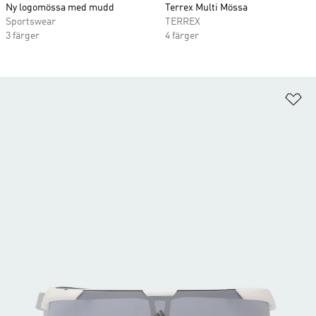
Ny logomössa med mudd
Terrex Multi Mössa
Sportswear
TERREX
3 färger
4 färger
Lä