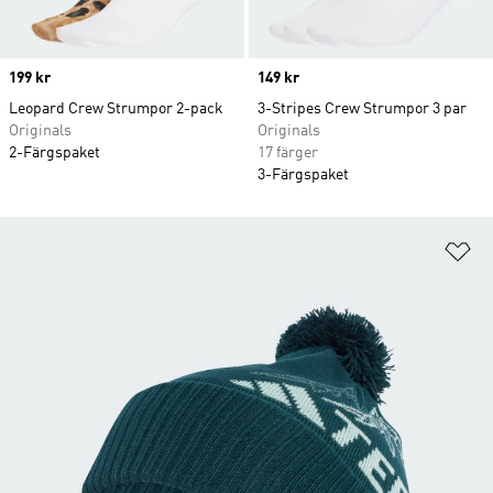
Price
199 kr
Price
149 kr
Leopard Crew Strumpor 2-pack
3-Stripes Crew Strumpor 3 par
Originals
Originals
2-Färgspaket
17 färger
3-Färgspaket
Lä