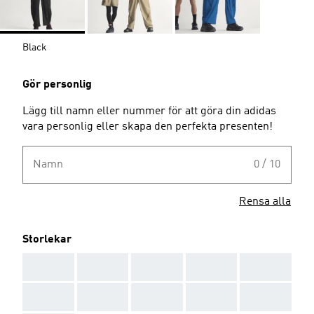
Black
Gör personlig
Lägg till namn eller nummer för att göra din adidas
vara personlig eller skapa den perfekta presenten!
Namn
0 / 10
Rensa alla
Storlekar
AAA
AAA
AAA
AAA
AAA
AAA
AAA
AAA
AAA
AAA