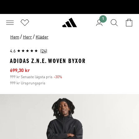
1
/
/
Hem
Herr
Kläder
4.6
(24)
ADIDAS Z.N.E. WOVEN BYXOR
Reapris
699,30 kr
999 kr Senaste lägsta pris
-30%
Rabatt
999 kr Ursprungspris