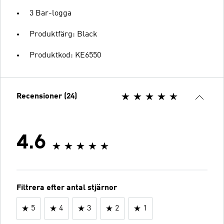
3 Bar-logga
Produktfärg: Black
Produktkod: KE6550
Recensioner (24)
4.6
Filtrera efter antal stjärnor
5
4
3
2
1