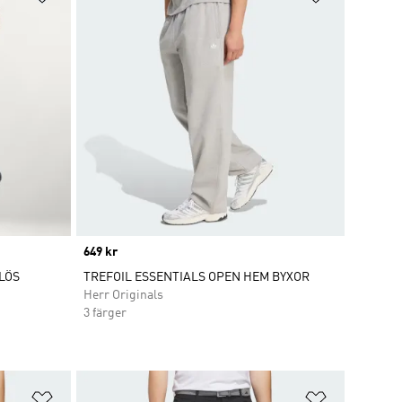
Price
649 kr
LÖS
TREFOIL ESSENTIALS OPEN HEM BYXOR
Herr Originals
3 färger
Lägg till på önskelistan
Lägg till p