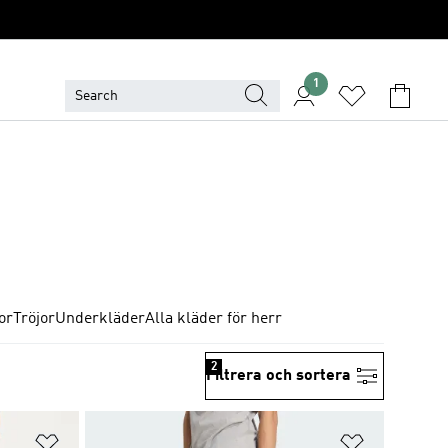
1
or
Tröjor
Underkläder
Alla kläder för herr
2
Filtrera och sortera
Lägg till på önskelistan
Lägg till p