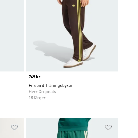
Price
749 kr
Firebird Träningsbyxor
Herr Originals
18 färger
Lägg till på önskelistan
Lägg till p