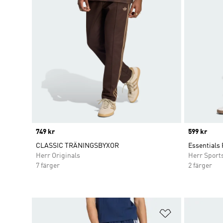
Price
749 kr
Price
599 kr
CLASSIC TRÄNINGSBYXOR
Essentials 
Herr Originals
Herr Sport
7 färger
2 färger
Lägg till på ö