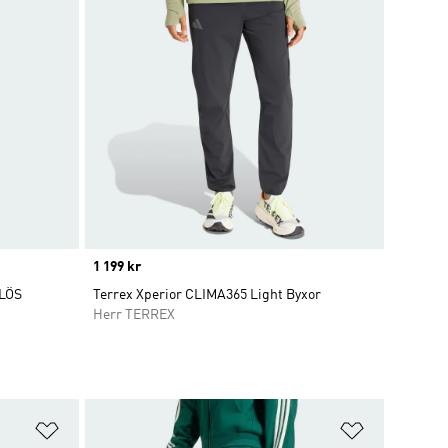
Price
1 199 kr
LÖS
Terrex Xperior CLIMA365 Light Byxor
Herr TERREX
Lägg till på önskelistan
Lägg till p