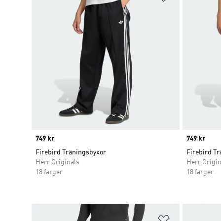
Price
749 kr
Price
749 kr
Firebird Träningsbyxor
Firebird T
Herr Originals
Herr Origin
18 färger
18 färger
Lägg till på ö