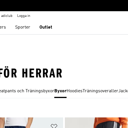
adiclub
Logga in
ers
Sporter
Outlet
FÖR HERRAR
atpants och Träningsbyxor
Byxor
Hoodies
Träningsoveraller
Jack
nskelistan
Lägg till på önskelistan