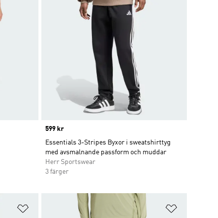
Price
599 kr
Essentials 3-Stripes Byxor i sweatshirttyg
med avsmalnande passform och muddar
Herr Sportswear
3 färger
Lägg till på önskelistan
Lägg till p