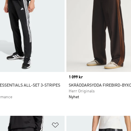
Price
1 099 kr
SSENTIALS ALL-SET 3-STRIPES
SKRÄDDARSYDDA FIREBIRD-BYX
Herr Originals
rmance
Nyhet
nskelistan
Lägg till på önskelistan