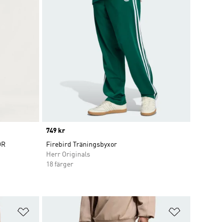
Price
749 kr
OR
Firebird Träningsbyxor
Herr Originals
18 färger
Lägg till på önskelistan
Lägg till p