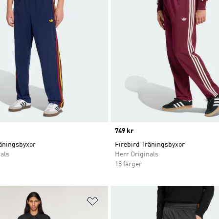
Price
749 kr
räningsbyxor
Firebird Träningsbyxor
als
Herr Originals
18 färger
nskelistan
Lägg till på önskelistan