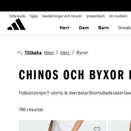
hitta butik
hjälp
beställningar och returer
presentkort
bli medlem
Herr
Dam
Barn
Sneak
Tillbaka
Hem
Herr
Byxor
CHINOS OCH BYXOR 
Fotbollströjor
T-shirts & överdelar
Shorts
Badkläder
Swe
780 resultat
Lägg till på ö