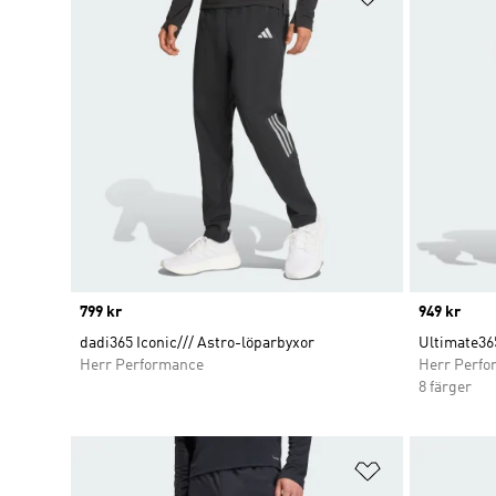
Price
799 kr
Price
949 kr
dadi365 Iconic/// Astro-löparbyxor
Ultimate36
Herr Performance
Herr Perfo
8 färger
Lägg till på ö