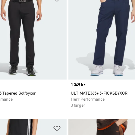
Price
1 349 kr
5 Tapered Golfbyxor
ULTIMATE365+ 5-FICKSBYXOR
rmance
Herr Performance
3 färger
nskelistan
Lägg till på önskelistan