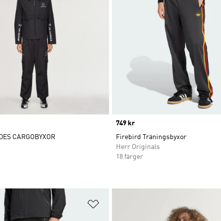
Price
749 kr
EDES CARGOBYXOR
Firebird Träningsbyxor
Herr Originals
18 färger
nskelistan
Lägg till på önskelistan