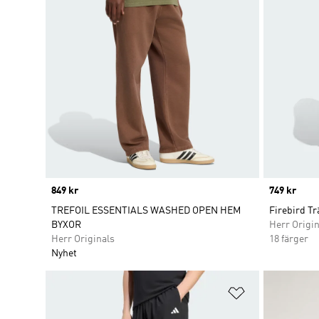
Price
849 kr
Price
749 kr
TREFOIL ESSENTIALS WASHED OPEN HEM
Firebird T
BYXOR
Herr Origin
Herr Originals
18 färger
Nyhet
Lägg till på ö