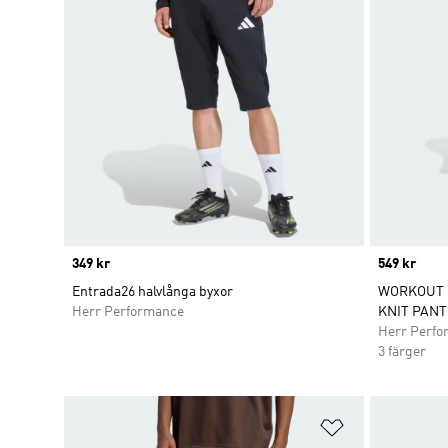
Price
349 kr
Price
549 kr
Entrada26 halvlånga byxor
WORKOUT E
Herr Performance
KNIT PANT
Herr Perfo
3 färger
Lägg till på ö