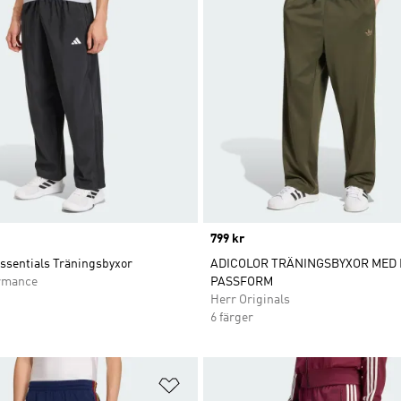
Price
799 kr
Essentials Träningsbyxor
ADICOLOR TRÄNINGSBYXOR MED 
rmance
PASSFORM
Herr Originals
6 färger
nskelistan
Lägg till på önskelistan