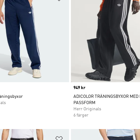
Price
949 kr
räningsbyxor
ADICOLOR TRÄNINGSBYXOR MED 
als
PASSFORM
Herr Originals
6 färger
nskelistan
Lägg till på önskelistan