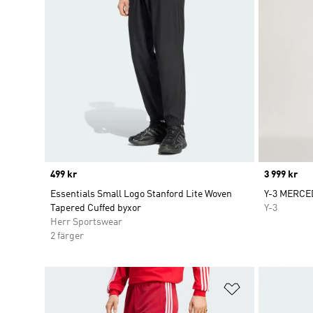
Price
499 kr
Price
3 999 kr
Essentials Small Logo Stanford Lite Woven
Y-3 MERC
Tapered Cuffed byxor
Y-3
Herr Sportswear
2 färger
Lägg till på ö