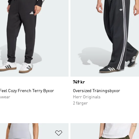
Price
749 kr
Feel Cozy French Terry Byxor
Oversized Träningsbyxor
swear
Herr Originals
2 färger
nskelistan
Lägg till på önskelistan