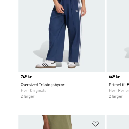
Price
749 kr
Price
649 kr
Oversized Träningsbyxor
PrimeLift 
Herr Originals
Herr Perfo
2 färger
2 färger
Lägg till på ö