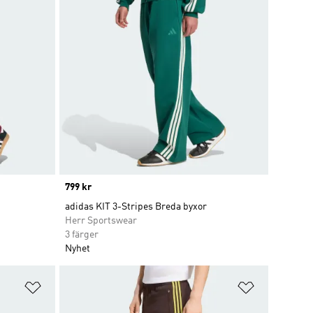
Price
799 kr
adidas KIT 3-Stripes Breda byxor
Herr Sportswear
3 färger
Nyhet
Lägg till på önskelistan
Lägg till p