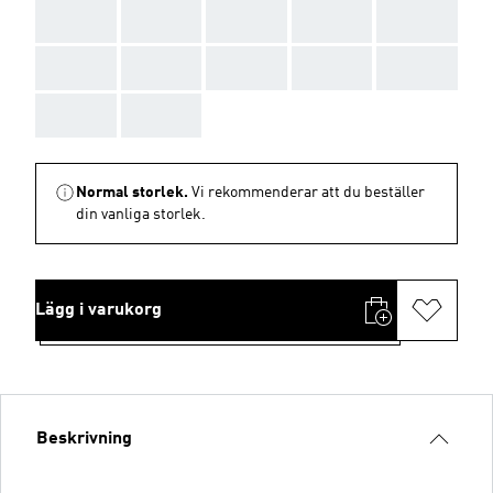
AAA
AAA
AAA
AAA
AAA
AAA
AAA
AAA
AAA
AAA
AAA
AAA
Normal storlek.
Vi rekommenderar att du beställer
din vanliga storlek.
Lägg i varukorg
Beskrivning