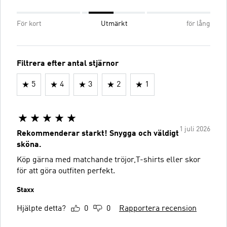
För kort
Utmärkt
för lång
Filtrera efter antal stjärnor
5
4
3
2
1
1 juli 2026
Rekommenderar starkt! Snygga och väldigt
sköna.
Köp gärna med matchande tröjor,T-shirts eller skor
för att göra outfiten perfekt.
Staxx
Hjälpte detta?
0
0
Rapportera recension