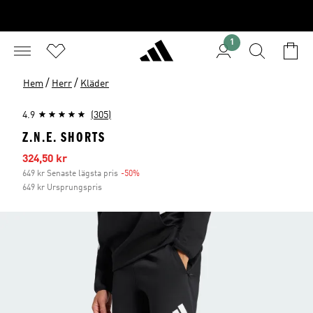
1
/
/
Hem
Herr
Kläder
4.9
(305)
Z.N.E. SHORTS
Reapris
324,50 kr
649 kr Senaste lägsta pris
-50%
Rabatt
649 kr Ursprungspris