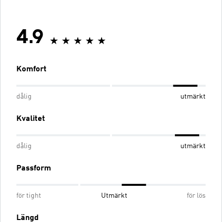
4.9
Komfort
dålig
utmärkt
Kvalitet
dålig
utmärkt
Passform
för tight
Utmärkt
för lös
Längd