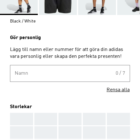
Black / White
Gör personlig
Lägg till namn eller nummer för att göra din adidas
vara personlig eller skapa den perfekta presenten!
Namn
0 / 7
Rensa alla
Storlekar
AAA
AAA
AAA
AAA
AAA
AAA
AAA
AAA
AAA
AAA