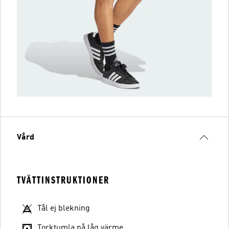
Vård
TVÄTTINSTRUKTIONER
Tål ej blekning
Torktumla på låg värme