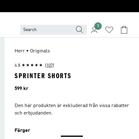
1
Herr • Originals
4.8
(107)
SPRINTER SHORTS
Pris
599 kr
Den här produkten är exkluderad från vissa rabatter
och erbjudanden.
Färger