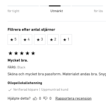
för tight
Utmärkt
för lös
Filtrera efter antal stjärnor
5
4
3
2
1
Mycket bra.
FÄRG:
Black
Sköna och mycket bra passform. Materialet andas bra. Snyg
Ollepellekallehenning
Verifierad köpare
Uppmuntrad kund
Hjälpte detta?
0
0
Rapportera recension