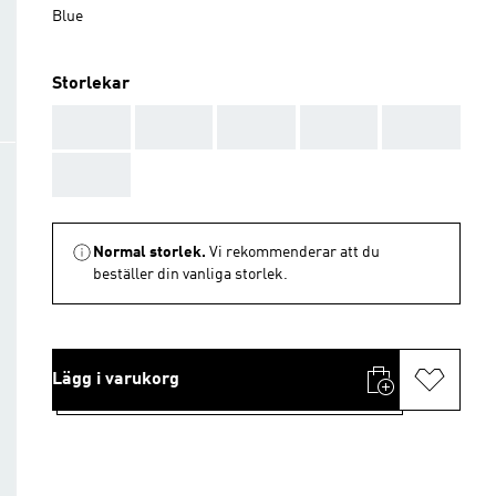
Blue
Storlekar
AAA
AAA
AAA
AAA
AAA
AAA
Normal storlek.
Vi rekommenderar att du
beställer din vanliga storlek.
Lägg i varukorg