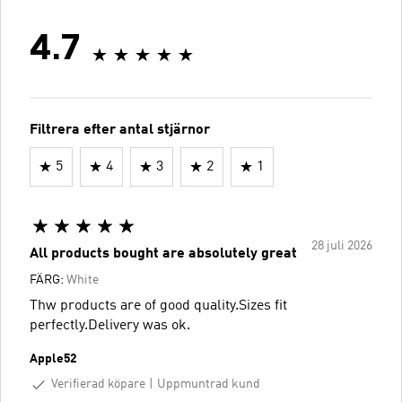
4.7
Filtrera efter antal stjärnor
5
4
3
2
1
28 juli 2026
All products bought are absolutely great
FÄRG:
White
Thw products are of good quality.Sizes fit
perfectly.Delivery was ok.
Apple52
Verifierad köpare
Uppmuntrad kund