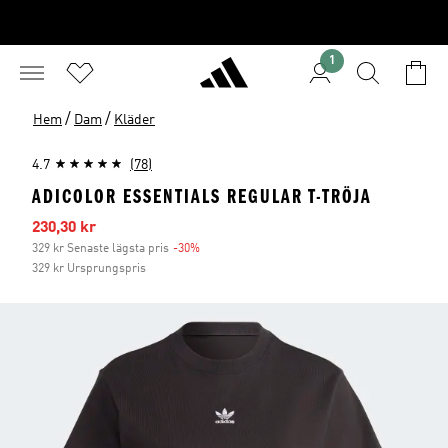
1
/
/
Hem
Dam
Kläder
4.7
(78)
ADICOLOR ESSENTIALS REGULAR T-TRÖJA
Reapris
230,30 kr
329 kr Senaste lägsta pris
-30%
Rabatt
329 kr Ursprungspris