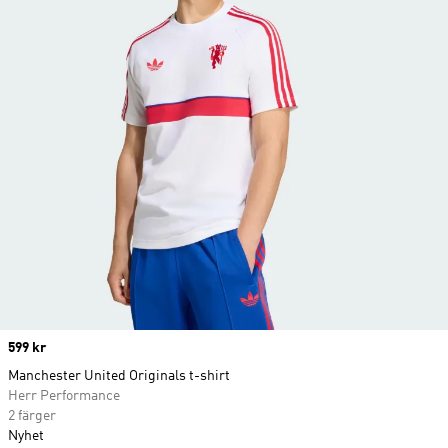
Price
599 kr
Manchester United Originals t-shirt
Herr Performance
2 färger
Nyhet