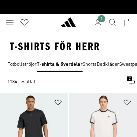
1
T-SHIRTS FÖR HERR
Fotbollströjor
T-shirts & överdelar
Shorts
Badkläder
Sweatpa
2
1184 resultat
Lägg till på önskelistan
Lä