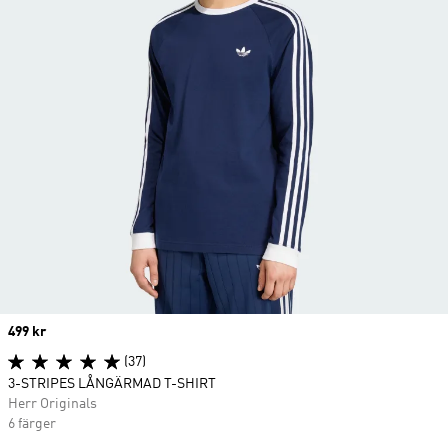
Price
499 kr
(37)
3-STRIPES LÅNGÄRMAD T-SHIRT
Herr Originals
6 färger