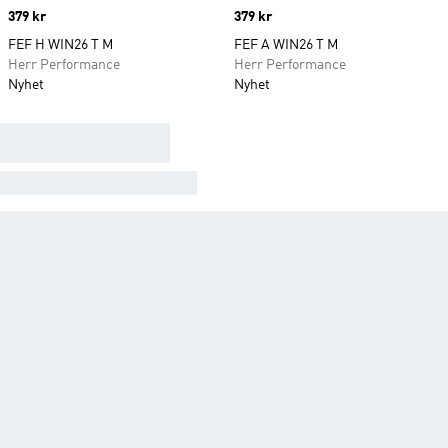
Price
379 kr
Price
379 kr
FEF H WIN26 T M
FEF A WIN26 T M
Herr Performance
Herr Performance
Nyhet
Nyhet