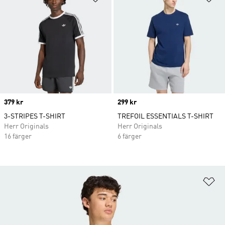
Price
379 kr
Price
299 kr
3-STRIPES T-SHIRT
TREFOIL ESSENTIALS T-SHIRT
Herr Originals
Herr Originals
16 färger
6 färger
Lä