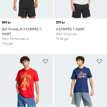
Price
599 kr
Price
379 kr
D4T PrimeLift 3 STRIPES T-
3-STRIPES T-SHIRT
SHIRT
Herr Originals
Herr Performance
16 färger
5 färger
Lägg till på önskelistan
Lä