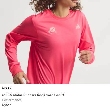
Price
699 kr
adi365 adidas Runners långärmad t-shirt
Performance
Nyhet