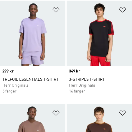
Lägg till på önskelistan
Lä
Price
299 kr
Price
349 kr
TREFOIL ESSENTIALS T-SHIRT
3-STRIPES T-SHIRT
Herr Originals
Herr Originals
6 färger
16 färger
Lägg till på önskelistan
Lä