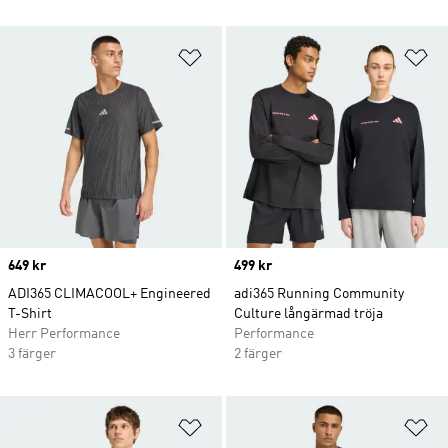
Lägg till på önskelistan
Lä
Price
649 kr
Price
499 kr
ADI365 CLIMACOOL+ Engineered
adi365 Running Community
T-Shirt
Culture långärmad tröja
Herr Performance
Performance
3 färger
2 färger
Lägg till på önskelistan
Lä