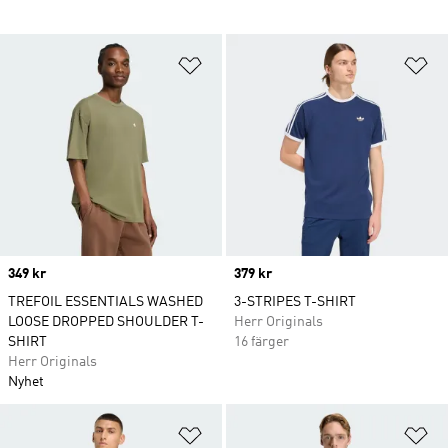
Lägg till på önskelistan
Lä
Price
349 kr
Price
379 kr
TREFOIL ESSENTIALS WASHED
3-STRIPES T-SHIRT
LOOSE DROPPED SHOULDER T-
Herr Originals
SHIRT
16 färger
Herr Originals
Nyhet
Lägg till på önskelistan
Lä