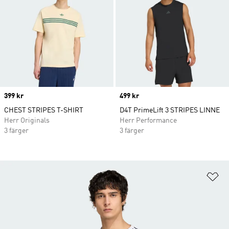
Price
399 kr
Price
499 kr
CHEST STRIPES T-SHIRT
D4T PrimeLift 3 STRIPES LINNE
Herr Originals
Herr Performance
3 färger
3 färger
Lä