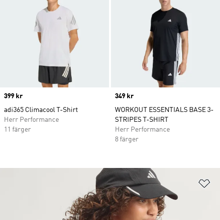
Price
399 kr
Price
349 kr
adi365 Climacool T-Shirt
WORKOUT ESSENTIALS BASE 3-
Herr Performance
STRIPES T-SHIRT
11 färger
Herr Performance
8 färger
Lä