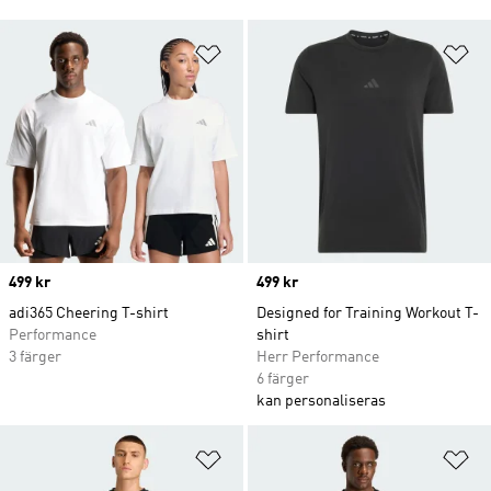
Lägg till på önskelistan
Lä
Price
499 kr
Price
499 kr
adi365 Cheering T-shirt
Designed for Training Workout T-
Performance
shirt
3 färger
Herr Performance
6 färger
kan personaliseras
Lägg till på önskelistan
Lä