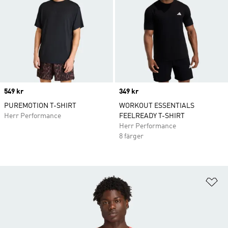
Price
549 kr
Price
349 kr
PUREMOTION T-SHIRT
WORKOUT ESSENTIALS
Herr Performance
FEELREADY T-SHIRT
Herr Performance
8 färger
Lä